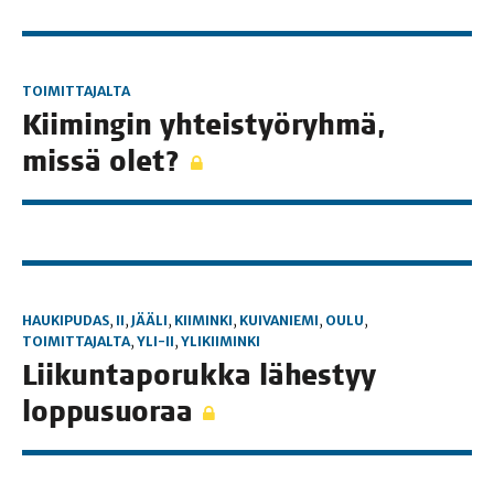
TOIMITTAJALTA
Kii­min­gin yhteis­työ­ryh­mä,
mis­sä olet?
HAUKIPUDAS
,
II
,
JÄÄLI
,
KIIMINKI
,
KUIVANIEMI
,
OULU
,
TOIMITTAJALTA
,
YLI-II
,
YLIKIIMINKI
Lii­kun­ta­po­ruk­ka lähes­tyy
loppusuoraa