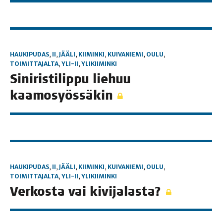
HAUKIPUDAS
,
II
,
JÄÄLI
,
KIIMINKI
,
KUIVANIEMI
,
OULU
,
TOIMITTAJALTA
,
YLI-II
,
YLIKIIMINKI
Sini­ris­ti­lip­pu lie­huu
kaamosyössäkin
HAUKIPUDAS
,
II
,
JÄÄLI
,
KIIMINKI
,
KUIVANIEMI
,
OULU
,
TOIMITTAJALTA
,
YLI-II
,
YLIKIIMINKI
Ver­kos­ta vai kivijalasta?