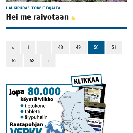
HAUKIPUDAS
,
TOIMITTAJALTA
Hei me raivotaan
«
1
…
48
49
50
51
52
53
»