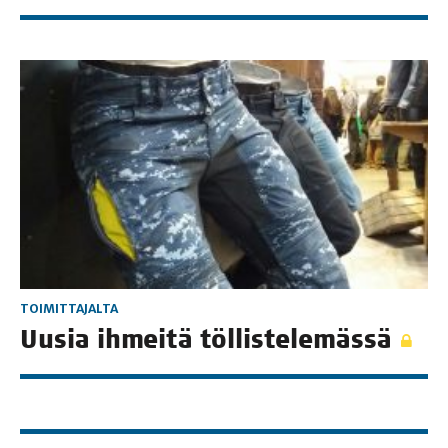
TOIMITTAJALTA
Uusia ihmei­tä töllistelemässä