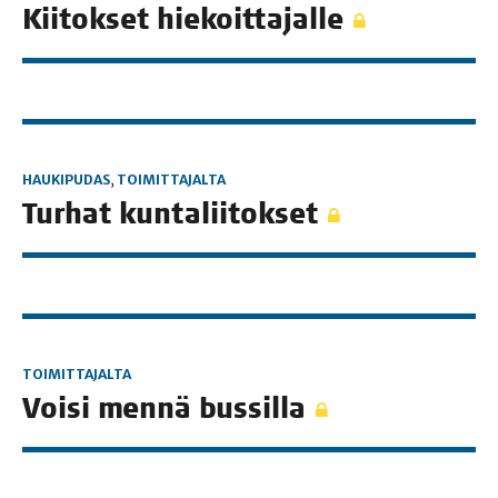
Kii­tok­set hiekoittajalle
HAUKIPUDAS
,
TOIMITTAJALTA
Tur­hat kuntaliitokset
TOIMITTAJALTA
Voi­si men­nä bussilla