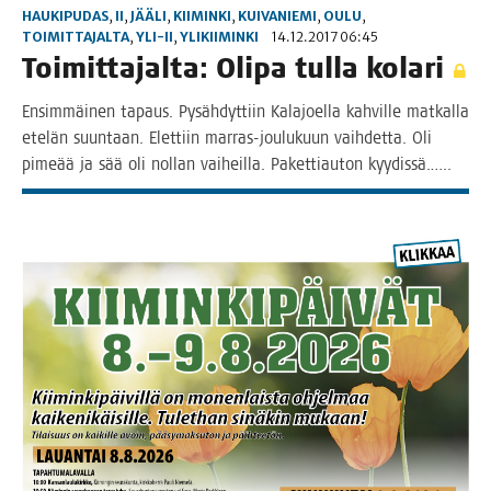
HAUKIPUDAS
,
II
,
JÄÄLI
,
KIIMINKI
,
KUIVANIEMI
,
OULU
,
TOIMITTAJALTA
,
YLI-II
,
YLIKIIMINKI
14.12.2017 06:45
Toi­mit­ta­jal­ta: Oli­pa tul­la kolari
Ensim­mäi­nen tapaus. Pysäh­dyt­tiin Kala­joel­la kah­vil­le mat­kal­la
ete­län suun­taan. Elet­tiin mar­­ras-jou­­lu­­kuun vaih­det­ta. Oli
pime­ää ja sää oli nol­lan vai­heil­la. Paket­ti­au­ton kyydissä.…..