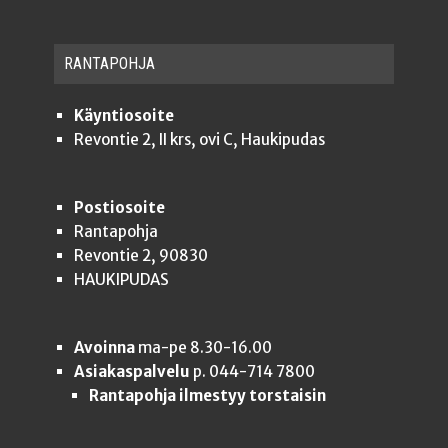
RAN­TA­POH­JA
Käyntiosoite
Revontie 2, II krs, ovi C, Haukipudas
Postiosoite
Rantapohja
Revontie 2, 90830
HAUKIPUDAS
Avoinna
ma-pe 8.30-16.00
Asiakaspalvelu
p. 044-714 7800
Rantapohja ilmestyy torstaisin