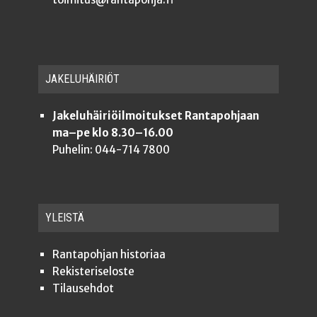
JAKE­LU­HÄI­RIÖT
Jakeluhäiriöilmoitukset Rantapohjaan
ma–pe klo 8.30–16.00
Puhelin: 044-714 7800
YLEISTÄ
Ran­ta­poh­jan historiaa
Rekis­te­ri­se­los­te
Tilauseh­dot