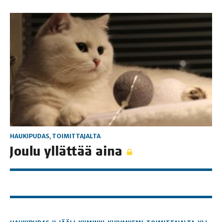
HAUKIPUDAS
,
TOIMITTAJALTA
Jou­lu yllät­tää aina