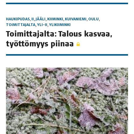
HAUKIPUDAS
,
II
,
JÄÄLI
,
KIIMINKI
,
KUIVANIEMI
,
OULU
,
TOIMITTAJALTA
,
YLI-II
,
YLIKIIMINKI
Toi­mit­ta­jal­ta: Talous kas­vaa,
työt­tö­myys piinaa