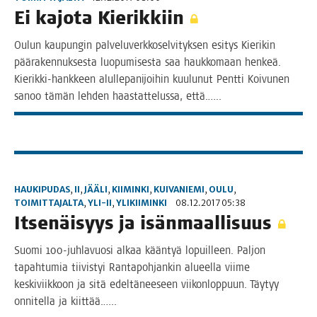
Ei kajo­ta Kierikkiin
Oulun kau­pun­gin pal­ve­lu­verk­ko­sel­vi­tyk­sen esi­tys Kie­ri­kin
pää­ra­ken­nuk­ses­ta luo­pu­mi­ses­ta saa hauk­ko­maan hen­keä.
Kie­­rik­­ki-hank­­keen alul­le­pa­ni­joi­hin kuu­lu­nut Pent­ti Koi­vu­nen
sanoo tämän leh­den haas­tat­te­lus­sa, että.…..
HAUKIPUDAS
,
II
,
JÄÄLI
,
KIIMINKI
,
KUIVANIEMI
,
OULU
,
TOIMITTAJALTA
,
YLI-II
,
YLIKIIMINKI
08.12.2017 05:38
Itse­näi­syys ja isänmaallisuus
Suo­mi 100-juh­­la­­vuo­­si alkaa kään­tyä lopuil­leen. Pal­jon
tapah­tu­mia tii­vis­tyi Ran­ta­poh­jan­kin alu­eel­la vii­me
kes­ki­viik­koon ja sitä edel­tä­nee­seen vii­kon­lop­puun. Täy­tyy
onni­tel­la ja kiittää.…..