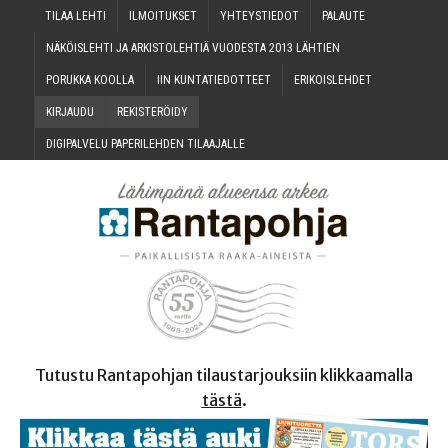
TILAA LEH­TI
ILMOI­TUK­SET
YHTEYS­TIE­DOT
PALAU­TE
NÄKÖIS­LEH­TI JA ARKIS­TO­LEH­TIÄ VUO­DES­TA 2013 LÄHTIEN
PORUK­KA KOOLLA
IIN KUN­TA­TIE­DOT­TEET
ERI­KOIS­LEH­DET
KIR­JAU­DU
REKIS­TE­RÖI­DY
DIGI­PAL­VE­LU PAPE­RI­LEH­DEN TILAAJALLE
Tutustu Rantapohjan tilaustarjouksiin klikkaamalla
tästä
.