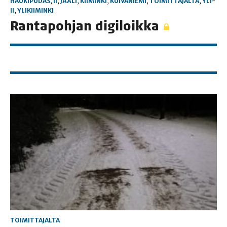
HAUKIPUDAS
,
II
,
JÄÄLI
,
KIIMINKI
,
KUIVANIEMI
,
TOIMITTAJALTA
,
YLI-
II
,
YLIKIIMINKI
Ran­ta­poh­jan digiloikka
TOIMITTAJALTA