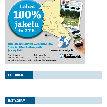
FACE­BOOK
INS­TA­GRAM