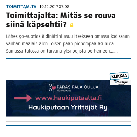
TOIMITTAJALTA
19.12.2017 07:08
Toi­mit­ta­jal­ta: Mitäs se rou­va
sii­nä käpsehtii?
Lähes 90-vuo­­tias äidi­näi­ti­ni asuu itsek­seen omas­sa kodis­saan
van­han maa­lais­ta­lon toi­sen pään pie­nem­pää asun­toa.
Samas­sa talos­sa on tur­va­na yksi pojis­ta perheineen.……