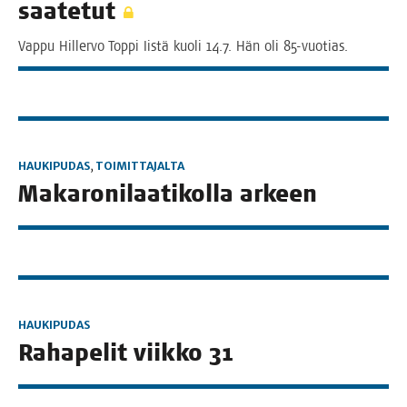
saatetut
Vap­pu Hil­ler­vo Top­pi Iis­tä kuo­li 14.7. Hän oli 85-vuotias.
HAUKIPUDAS
,
TOIMITTAJALTA
Maka­ro­ni­laa­ti­kol­la arkeen
HAUKIPUDAS
Raha­pe­lit viik­ko 31