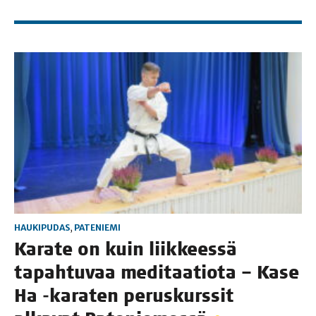
HAUKIPUDAS
,
PATENIEMI
Kara­te on kuin liik­kees­sä
tapah­tu­vaa medi­taa­tio­ta – Kase
Ha ‑kara­ten perus­kurs­sit