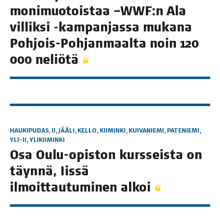
moni­muo­tois­taa –WWF:n Ala
vil­lik­si ‑kam­pan­jas­sa muka­na
Poh­jois-Poh­jan­maal­ta noin 120
000 neliötä
HAUKIPUDAS
,
II
,
JÄÄLI
,
KELLO
,
KIIMINKI
,
KUIVANIEMI
,
PATENIEMI
,
YLI-II
,
YLIKIIMINKI
Osa Oulu-opis­ton kurs­seis­ta on
täyn­nä, Iis­sä
ilmoit­tau­tu­mi­nen alkoi