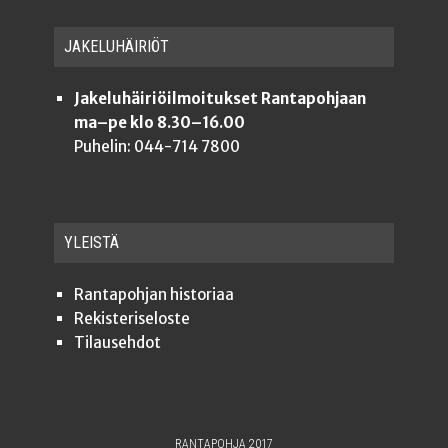
JAKE­LU­HÄI­RIÖT
Jakeluhäiriöilmoitukset Rantapohjaan
ma–pe klo 8.30–16.00
Puhelin: 044-714 7800
YLEISTÄ
Ran­ta­poh­jan historiaa
Rekis­te­ri­se­los­te
Tilauseh­dot
RANTAPOHJA 2017