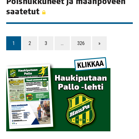
Pois­nuk­ku­neet ja maan­po­veen
saatetut
1
2
3
…
326
»