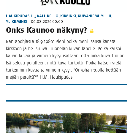
HAUKIPUDAS
,
II
,
JÄÄLI
,
KELLO
,
KIIMINKI
,
KUIVANIEMI
,
YLI-II
,
YLIKIIMINKI
06.08.2026 00:00
Onks Kau­noo näkyny?
Ran­ta­poh­jas­ta 18.9.1980: Pie­ni poi­ka meni isän­sä kans­sa
kirk­koon ja he istui­vat tuo­ne­lan kuvan lähel­le. Poi­ka kat­soi
kau­an kuvaa ja vii­mein kysyi isäl­tään, että mikä kuva tuo on.
Isä selos­ti pojal­leen, mitä kuva tar­koit­ti. Poi­ka kat­se­li vie­lä
tar­kem­min kuvaa ja vii­mein kysyi: “Onko­han tuol­la ket­tään
mei­jän peräl­tä?” H.M. Haukipudas