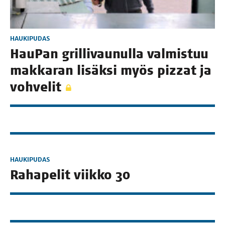
HAUKIPUDAS
Hau­Pan gril­li­vau­nul­la val­mis­tuu
mak­ka­ran lisäk­si myös pizzat ja
vohvelit
HAUKIPUDAS
Raha­pe­lit viik­ko 30