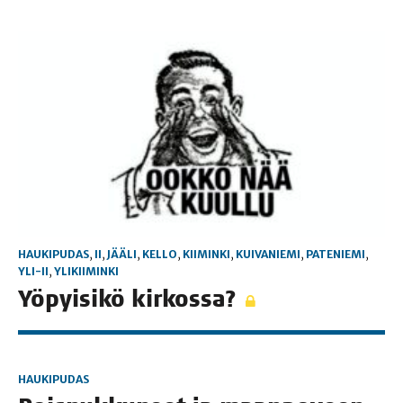
HAUKIPUDAS
,
II
,
JÄÄLI
,
KELLO
,
KIIMINKI
,
KUIVANIEMI
,
PATENIEMI
,
YLI-II
,
YLIKIIMINKI
Yöpyi­si­kö kirkossa?
HAUKIPUDAS