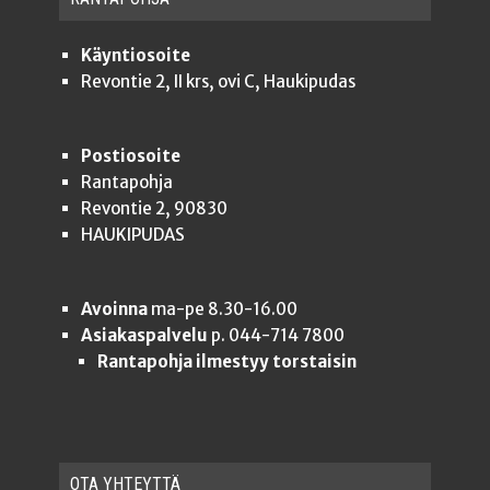
Käyntiosoite
Revontie 2, II krs, ovi C, Haukipudas
Postiosoite
Rantapohja
Revontie 2, 90830
HAUKIPUDAS
Avoinna
ma-pe 8.30-16.00
Asiakaspalvelu
p. 044-714 7800
Rantapohja ilmestyy torstaisin
OTA YHTEYT­TÄ