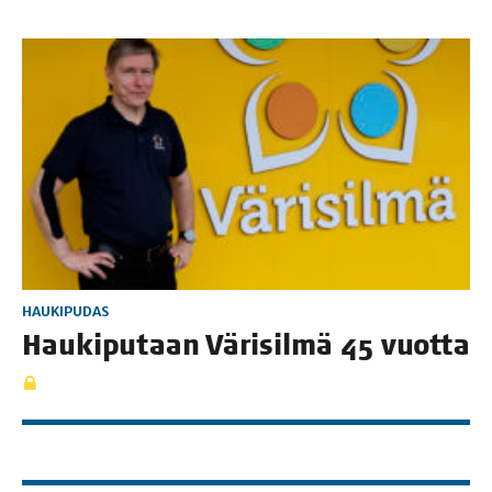
HAUKIPUDAS
Hau­ki­pu­taan Väri­sil­mä 45 vuotta