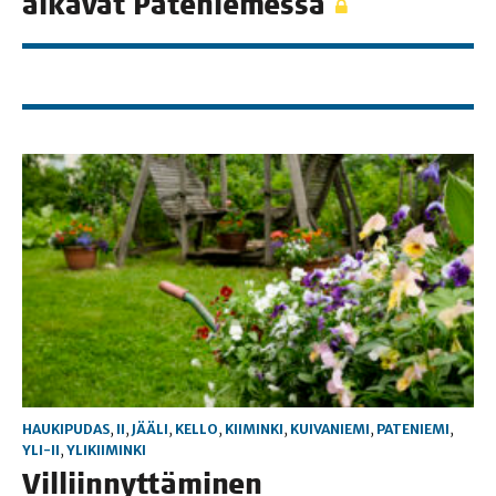
alka­vat Pateniemessä
HAUKIPUDAS
,
II
,
JÄÄLI
,
KELLO
,
KIIMINKI
,
KUIVANIEMI
,
PATENIEMI
,
YLI-II
,
YLIKIIMINKI
Vil­liin­nyt­tä­mi­nen