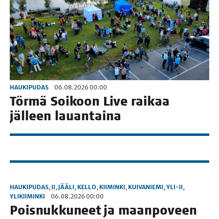
HAUKIPUDAS
06.08.2026 00:00
Tör­mä Soi­koon Live rai­kaa
jäl­leen lauantaina
HAUKIPUDAS
,
II
,
JÄÄLI
,
KELLO
,
KIIMINKI
,
KUIVANIEMI
,
YLI-II
,
YLIKIIMINKI
06.08.2026 00:00
Pois­nuk­ku­neet ja maan­po­veen