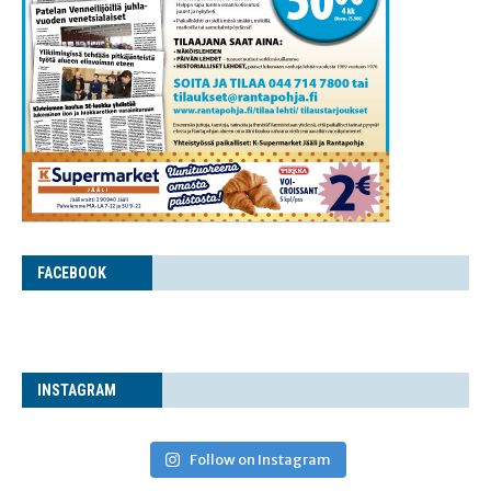
FACE­BOOK
INS­TA­GRAM
Follow on Instagram