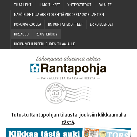
TILAA LEH­TI
ILMOI­TUK­SET
YHTEYS­TIE­DOT
PALAU­TE
NÄKÖIS­LEH­TI JA ARKIS­TO­LEH­TIÄ VUO­DES­TA 2013 LÄHTIEN
PORUK­KA KOOLLA
IIN KUN­TA­TIE­DOT­TEET
ERI­KOIS­LEH­DET
KIR­JAU­DU
REKIS­TE­RÖI­DY
DIGI­PAL­VE­LU PAPE­RI­LEH­DEN TILAAJALLE
Tutustu Rantapohjan tilaustarjouksiin klikkaamalla
tästä
.