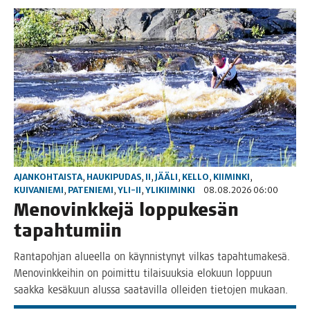
AJANKOHTAISTA
,
HAUKIPUDAS
,
II
,
JÄÄLI
,
KELLO
,
KIIMINKI
,
KUIVANIEMI
,
PATENIEMI
,
YLI-II
,
YLIKIIMINKI
08.08.2026 06:00
Meno­vink­ke­jä lop­pu­ke­sän
tapahtumiin
Ran­ta­poh­jan alu­eel­la on käyn­nis­ty­nyt vil­kas tapah­tu­ma­ke­sä.
Meno­vink­kei­hin on poi­mit­tu tilai­suuk­sia elo­kuun lop­puun
saak­ka kesä­kuun alus­sa saa­ta­vil­la ollei­den tie­to­jen mukaan.