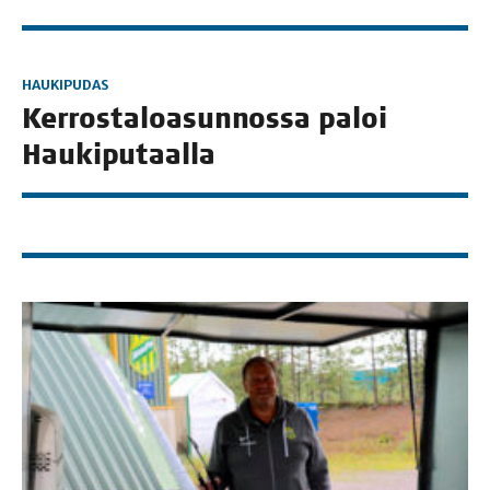
HAUKIPUDAS
Ker­ros­ta­loa­sun­nos­sa paloi
Haukiputaalla