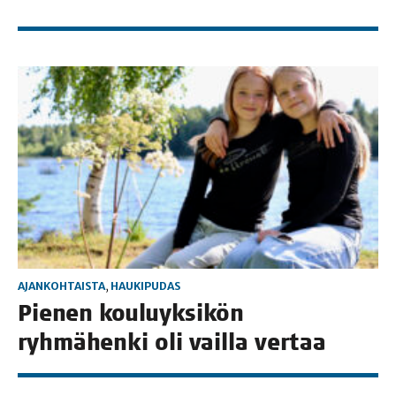
AJANKOHTAISTA
,
HAUKIPUDAS
Pie­nen kou­lu­yk­si­kön
ryh­mä­hen­ki oli vail­la vertaa