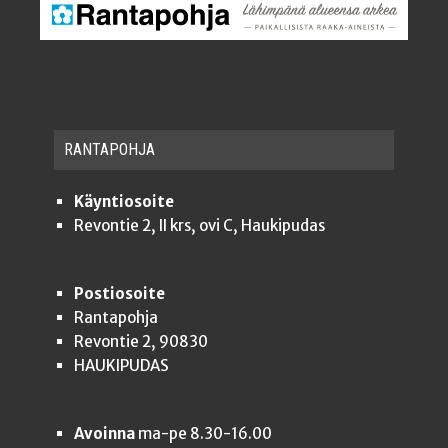
RAN­TA­POH­JA
Käyntiosoite
Revontie 2, II krs, ovi C, Haukipudas
Postiosoite
Rantapohja
Revontie 2, 90830
HAUKIPUDAS
Avoinna
ma-pe 8.30-16.00