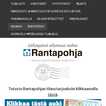
TILAA LEH­TI
ILMOI­TUK­SET
YHTEYS­TIE­DOT
PALAU­TE
NÄKÖIS­LEH­TI JA ARKIS­TO­LEH­TIÄ VUO­DES­TA 2013 LÄHTIEN
PORUK­KA KOOLLA
IIN KUN­TA­TIE­DOT­TEET
ERI­KOIS­LEH­DET
KIR­JAU­DU
REKIS­TE­RÖI­DY
DIGI­PAL­VE­LU PAPE­RI­LEH­DEN TILAAJALLE
Tutustu Rantapohjan tilaustarjouksiin klikkaamalla
tästä
.