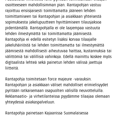
osoit­tee­seen mah­dol­li­sim­man pian. Ran­ta­poh­jan vas­tuu
rajoit­tuu ensi­si­jai­ses­ti toi­mit­ta­mat­ta jää­neen leh­den
toi­mit­ta­mi­seen tai Ran­ta­poh­jan ja asiak­kaan yhtei­ses­tä
sopi­muk­ses­ta jake­lu­puut­teen hyvit­tä­mi­seen tilaus­jak­soa
piden­tä­mäl­lä. Ran­ta­poh­jal­la ei ole laa­jem­paa vas­tuu­ta
leh­den ilmes­ty­mät­tä tai toi­mit­ta­mat­ta jää­mi­ses­tä.
Ran­ta­poh­ja ei edel­lä esi­te­tyn lisäk­si kor­vaa tilaa­jal­le
jake­lu­häi­riös­tä tai leh­den toi­mit­ta­mat­ta tai ilmes­ty­mät­tä
jää­mi­ses­tä mah­dol­li­ses­ti aiheu­tu­vaa hait­taa, kus­tan­nuk­sia tai
välit­tö­miä tai välil­li­siä vahin­ko­ja. Edel­lä mai­nit­tu kos­kee myös
digi­taa­lis­ta leh­teä sekä pai­ne­tun leh­den välis­sä jaet­tu­ja
liitteitä.
Ran­ta­poh­ja toi­mi­te­taan force majeu­re ‑varauk­sin.
Ran­ta­poh­jan ja asiak­kaan väli­set mah­dol­li­set eri­mie­li­syy­det
pyri­tään rat­kai­se­maan osa­puol­ten väli­sil­lä neu­vot­te­luil­la.
Rekla­maa­tio- ja vir­he­ti­lan­teis­sa pyy­däm­me tilaa­jaa ole­maan
yhtey­des­sä asiakaspalveluun.
Ran­ta­poh­ja pai­ne­taan Kajaa­nis­sa Suo­ma­lai­ses­sa