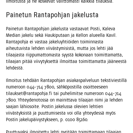
ilmoi­tus­ta ja ne kos­ke­vat välit­tö­mäs­ti kaik­kia tilauksia.
Pai­ne­tun Ran­ta­poh­jan jakelusta
Pai­ne­tun Ran­ta­poh­jan jake­lus­ta vas­taa­vat Pos­ti, Kale­va
Median jake­lu sekä Hau­ki­pu­taan ja Kel­lon alu­eel­la Kavil.
Ran­ta­poh­ja ei vas­taa jake­lu­yh­tiöi­den toi­min­nas­ta
aiheu­tu­vis­ta leh­den vii­väs­ty­mi­sis­tä, mut­ta jos leh­ti jää
tilaa­jas­ta riip­pu­mat­to­mas­ta syys­tä koko­naan toi­mit­ta­mat­ta,
tilaa­jan pitää vii­vy­tyk­set­tä ilmoit­taa toi­mit­ta­mat­ta jää­nees­tä
lehdestä.
Ilmoi­tus teh­dään Ran­ta­poh­jan asia­kas­pal­ve­luun teks­ti­vies­til­lä
nume­roon 044–714 7800, säh­kö­pos­til­la osoit­tee­seen
tilaukset@rantapohja.fi tai puhe­li­mit­se nume­roon 044–714
7800. Yhtey­de­no­tos­sa on mai­nit­ta­va tilaa­jan nimi ja leh­den
saa­jan lähio­soi­te. Pos­tin jake­lus­sa ole­vien leh­tien
vii­väs­tyk­sis­tä ja puut­tu­mi­ses­ta voi olla yhtey­des­sä myös
Pos­tin jake­lu­päi­vys­tyk­seen, p. 0100 85160.
Puut­tu­vak­si ilmoi­tet­tu leh­ti pyri­tään toi­mit­ta­maan tilaa­jan