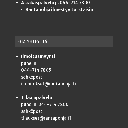
Asiakaspalvelu
p. 044-714 7800
Rantapohja ilmestyy torstaisin
OTA YHTEYT­TÄ
Ilmoitusmyynti
puhelin:
044-714 7805
sähköposti:
ilmoitukset@rantapohja.fi
Tilaajapalvelu
puhelin: 044-714 7800
sähköposti:
tilaukset@rantapohja.fi