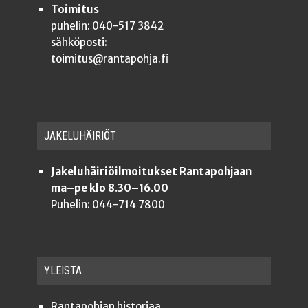
Toimitus
puhelin: 040-517 3842
sähköposti:
toimitus@rantapohja.fi
JAKE­LU­HÄI­RIÖT
Jakeluhäiriöilmoitukset Rantapohjaan
ma–pe klo 8.30–16.00
Puhelin: 044-714 7800
YLEISTÄ
Ran­ta­poh­jan historiaa