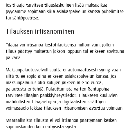
Jos tilaa­ja tar­vit­see tilaus­las­kul­leen lisää mak­suai­kaa,
pyy­däm­me sopi­maan sii­tä asia­kas­pal­ve­lun kans­sa puhe­li­mit­se
tai sähköpostitse.
Tilauk­sen irtisanominen
Tilaa­ja voi irti­sa­noa kes­to­ti­lauk­sen­sa mil­loin vain, jol­loin
tilaus päät­tyy mak­se­tun jak­son lop­puun tai erik­seen sovit­tu­na
päivänä.
Mak­sun­pa­lau­tus­vel­vol­li­suut­ta ei auto­maat­ti­ses­ti syn­ny, vaan
sii­tä tulee sopia aina erik­seen asia­kas­pal­ve­lun kans­sa. Jos
mak­sun­pa­lau­tus oli­si kulu­jen jäl­keen alle 10 euroa,
palau­tus­ta ei teh­dä. Palaut­ta­mis­ta var­ten Ran­ta­poh­ja
tar­vit­see tilaa­jan pank­kiyh­teys­tie­dot. Tilauk­seen kuu­lu­vien
mah­dol­lis­ten tilaa­jae­tu­jen ja digi­taa­lis­ten sisäl­tö­jen
voi­mas­sao­lo lak­kaa tilauk­sen irti­sa­no­mi­sen astut­tua voimaan.
Mää­rä­ai­kais­ta tilaus­ta ei voi irti­sa­noa päät­ty­mään kes­ken
sopi­mus­kau­den kuin eri­tyi­sis­tä syistä.