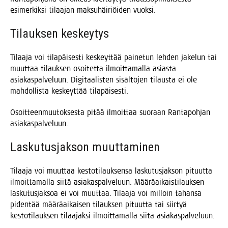
esi­mer­kik­si tilaa­jan mak­su­häi­riöi­den vuoksi.
Tilauk­sen keskeytys
Tilaa­ja voi tila­päi­ses­ti kes­keyt­tää pai­ne­tun leh­den jake­lun tai
muut­taa tilauk­sen osoi­tet­ta ilmoit­ta­mal­la asias­ta
asia­kas­pal­ve­luun. Digi­taa­lis­ten sisäl­tö­jen tilaus­ta ei ole
mah­dol­lis­ta kes­keyt­tää tilapäisesti.
Osoit­teen­muu­tok­ses­ta pitää ilmoit­taa suo­raan Ran­ta­poh­jan
asiakaspalveluun.
Las­ku­tus­jak­son muuttaminen
Tilaa­ja voi muut­taa kes­to­ti­lauk­sen­sa las­ku­tus­jak­son pituut­ta
ilmoit­ta­mal­la sii­tä asia­kas­pal­ve­luun. Mää­rä­ai­kais­ti­lauk­sen
las­ku­tus­jak­soa ei voi muut­taa. Tilaa­ja voi mil­loin tahan­sa
piden­tää mää­rä­ai­kai­sen tilauk­sen pituut­ta tai siir­tyä
kes­to­ti­lauk­sen tilaa­jak­si ilmoit­ta­mal­la sii­tä asiakaspalveluun.