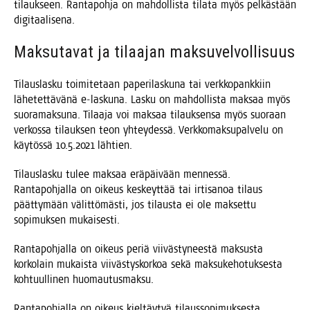
tilauk­seen. Ran­ta­poh­ja on mah­dol­lis­ta tila­ta myös pel­käs­tään
digitaalisena.
Mak­su­ta­vat ja tilaa­jan maksuvelvollisuus
Tilaus­las­ku toi­mi­te­taan pape­ri­las­ku­na tai verk­ko­pank­kiin
lähe­tet­tä­vä­nä e‑laskuna. Las­ku on mah­dol­lis­ta mak­saa myös
suo­ra­mak­su­na. Tilaa­ja voi mak­saa tilauk­sen­sa myös suo­raan
ver­kos­sa tilauk­sen teon yhtey­des­sä. Verk­ko­mak­su­pal­ve­lu on
käy­tös­sä 10.5.2021 lähtien.
Tilaus­las­ku tulee mak­saa erä­päi­vään men­nes­sä.
Ran­ta­poh­jal­la on oikeus kes­keyt­tää tai irti­sa­noa tilaus
päät­ty­mään välit­tö­mäs­ti, jos tilaus­ta ei ole mak­set­tu
sopi­muk­sen mukaisesti.
Ran­ta­poh­jal­la on oikeus periä vii­väs­ty­nees­tä mak­sus­ta
kor­ko­lain mukais­ta vii­väs­tys­kor­koa sekä mak­su­ke­ho­tuk­ses­ta
koh­tuul­li­nen huomautusmaksu.
Ran­ta­poh­jal­la on oikeus kiel­täy­tyä tilaus­so­pi­muk­ses­ta