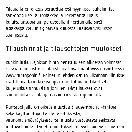
Tilaa­jal­la on oikeus peruut­taa etä­myyn­nis­sä puhe­li­mit­se,
säh­kö­pos­tit­se tai lomak­keel­la teke­män­sä tilaus
kulut­ta­jan­suo­ja­lain perus­teel­la ilmoit­ta­mal­la sii­tä
asia­kas­pal­ve­luun 14 päi­vän kulues­sa tilaus­vah­vis­tuk­sen
saamisesta.
Tilaus­hin­nat ja tilauseh­to­jen muutokset
Kun­kin las­ku­tus­jak­son hin­ta perus­tuu sen alkaes­sa voi­mas­sa
ole­vaan hin­nas­toon. Tilaus­hin­nat ovat näh­tä­vis­sä osoit­tees­sa
www.rantapohja.fi Pai­ne­tun leh­den osal­ta ulko­maan tilauk­set
ovat hin­nal­taan kor­keam­pia kuin koti­maan tilauk­set
kul­je­tus­kus­tan­nuk­sis­ta joh­tuen. Digi­ti­lauk­set ovat
saman­hin­tai­sia tilaa­jan asuin­pai­kas­ta riippumatta.
Ran­ta­poh­jal­la on oikeus muut­taa tilauseh­to­ja ja ‑hin­to­ja
sekä käyt­tö­eh­to­ja. Lais­ta, ase­tuk­ses­ta,
viran­omais­mää­räyk­ses­tä tai muis­ta vas­taa­vis­ta sei­kois­ta
joh­tu­vat hin­ta- tai ehto­muu­tok­set tule­vat voi­maan ilman eri