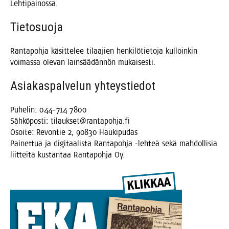
Lehtipainossa.
Tie­to­suo­ja
Ran­ta­poh­ja käsit­te­lee tilaa­jien hen­ki­lö­tie­to­ja kul­loin­kin
voi­mas­sa ole­van lain­sää­dän­nön mukaisesti.
Asia­kas­pal­ve­lun yhteystiedot
Puhe­lin: 044–714 7800
Säh­kö­pos­ti: tilaukset@rantapohja.fi
Osoi­te: Revon­tie 2, 90830 Haukipudas
Pai­net­tua ja digi­taa­lis­ta Ran­ta­poh­ja ‑leh­teä sekä mah­dol­li­sia
liit­tei­tä kus­tan­taa Ran­ta­poh­ja Oy.