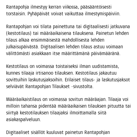
Ran­ta­poh­ja ilmes­tyy ker­ran vii­kos­sa, pää­sään­töi­ses­ti
tors­tai­sin. Pyhä­päi­vät voi­vat vai­kut­taa ilmestymispäiviin.
Ran­ta­poh­jan voi tila­ta pai­net­tu­na tai digi­taa­li­ses­ti jat­ku­va­na
(kes­to­ti­laus) tai mää­rä­ai­kai­se­na tilauk­se­na. Pai­ne­tun leh­den
tilaus alkaa ensim­mäi­ses­tä mah­dol­li­ses­ta leh­den
jul­kai­su­päi­väs­tä. Digi­taa­li­sen leh­den tilaus astuu voi­maan
välit­tö­mäs­ti asiak­kaan itse mää­rit­tä­mä­nä päivämääränä.
Kes­to­ti­laus on voi­mas­sa tois­tai­sek­si ilman uudis­ta­mis­ta,
kun­nes tilaa­ja irti­sa­noo tilauk­sen. Kes­to­ti­laus jakau­tuu
sovit­tui­hin las­ku­tus­jak­soi­hin. Eri­lai­set tilaus- ja las­ku­tus­jak­sot
sel­viä­vät Ran­ta­poh­jan Tilauk­set ‑sivus­tol­ta.
Mää­rä­ai­kais­ti­laus on voi­mas­sa sovi­tun mää­rä­ajan. Tilaa­ja voi
mil­loin tahan­sa piden­tää mää­rä­ai­kai­sen tilauk­sen pituut­ta tai
siir­tyä kes­to­ti­lauk­sen tilaa­jak­si ilmoit­ta­mal­la sii­tä
asiakaspalveluun.
Digi­taa­li­set sisäl­löt kuu­lu­vat pai­ne­tun Ran­ta­poh­jan