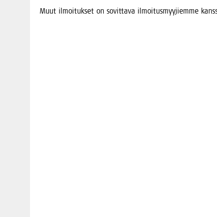
Muut ilmoi­tuk­set on sovit­ta­va ilmoi­tus­myy­jiem­me kans