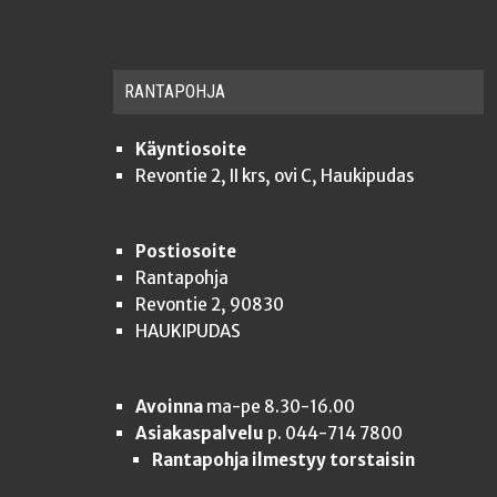
RAN­TA­POH­JA
Käyntiosoite
Revontie 2, II krs, ovi C, Haukipudas
Postiosoite
Rantapohja
Revontie 2, 90830
HAUKIPUDAS
Avoinna
ma-pe 8.30-16.00
Asiakaspalvelu
p. 044-714 7800
Rantapohja ilmestyy torstaisin