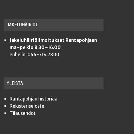
JAKE­LU­HÄI­RIÖT
Jakeluhäiriöilmoitukset Rantapohjaan
ma–pe klo 8.30–16.00
Puhelin: 044-714 7800
YLEISTÄ
Ran­ta­poh­jan historiaa
Rekis­te­ri­se­los­te
Tilauseh­dot