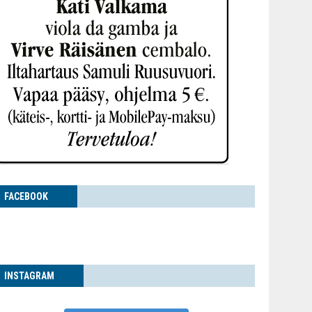
FACE­BOOK
INS­TA­GRAM