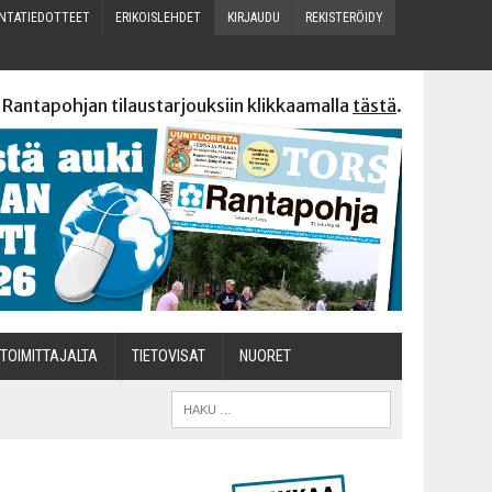
N­TA­TIE­DOT­TEET
ERI­KOIS­LEH­DET
KIR­JAU­DU
REKIS­TE­RÖI­DY
 Rantapohjan tilaustarjouksiin klikkaamalla
tästä
.
TOI­MIT­TA­JAL­TA
TIETOVISAT
NUO­RET