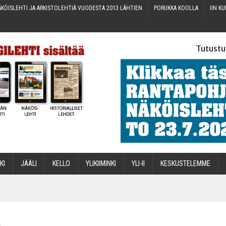
KÖIS­LEH­TI JA ARKIS­TO­LEH­TIÄ VUO­DES­TA 2013 LÄHTIEN
PORUK­KA KOOLLA
IIN KU
Tutustu
­KI
JÄÄ­LI
KEL­LO
YLI­KII­MIN­KI
YLI-II
KES­KUS­TE­LEM­ME
STA