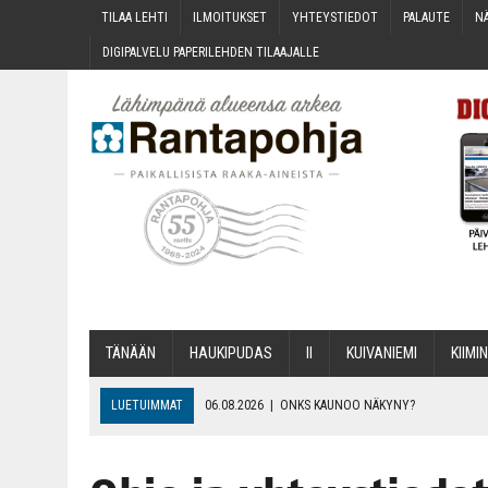
TILAA LEH­TI
ILMOI­TUK­SET
YHTEYS­TIE­DOT
PALAU­TE
NÄ
DIGI­PAL­VE­LU PAPE­RI­LEH­DEN TILAAJALLE
TÄNÄÄN
HAU­KI­PU­DAS
II
KUI­VA­NIE­MI
KII­MIN
LUETUIMMAT
06.08.2026
|
ONKS KAU­NOO NÄKYNY?
06.08.2026
|
MAKA­RO­NI­LAA­TI­KOL­LA ARKEEN
06.08.2026
|
OPIN­TOI­HIN KAN­SA­LAIS­OPIS­TOS­SA VOI SAA­DA AVUSTU