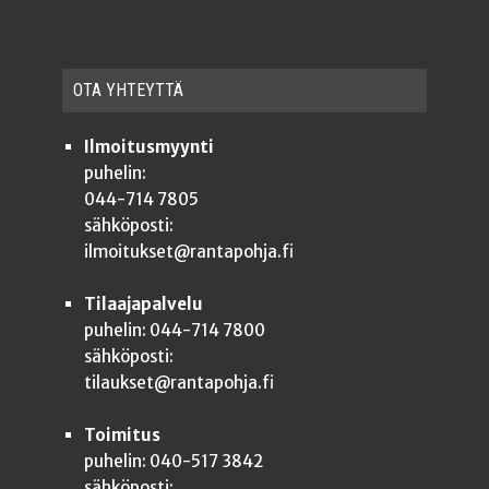
OTA YHTEYT­TÄ
Ilmoitusmyynti
puhelin:
044-714 7805
sähköposti:
ilmoitukset@rantapohja.fi
Tilaajapalvelu
puhelin: 044-714 7800
sähköposti:
tilaukset@rantapohja.fi
Toimitus
puhelin: 040-517 3842
sähköposti: