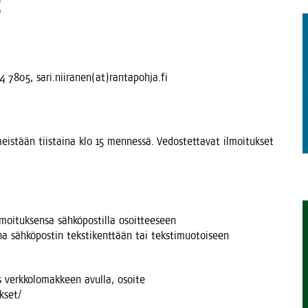
t
TAEN
4 7805, sari.niiranen(at)rantapohja.fi
meis­tään tiis­tai­na klo 15 men­nes­sä. Vedos­tet­ta­vat ilmoi­tuk­set
moi­tuk­sen­sa säh­kö­pos­til­la osoit­tee­seen
a säh­kö­pos­tin teks­ti­kent­tään tai teks­ti­muo­toi­seen
s verk­ko­lo­mak­keen avul­la, osoi­te
kset/