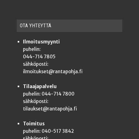
OTA YHTEYT­TÄ
Ilmoitusmyynti
puhelin:
044-714 7805
sähköposti:
ilmoitukset@rantapohja.fi
Tilaajapalvelu
puhelin: 044-714 7800
sähköposti:
tilaukset@rantapohja.fi
Toimitus
puhelin: 040-517 3842
sähköposti: