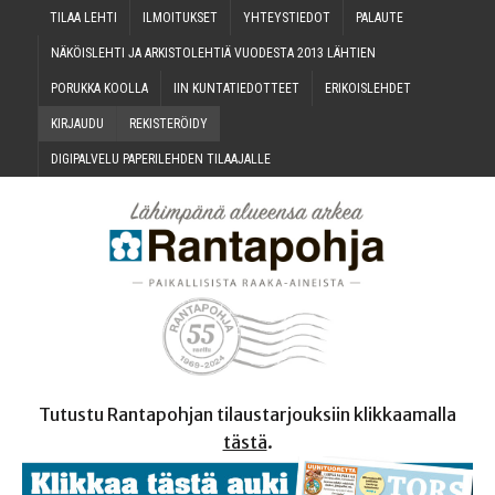
TILAA LEH­TI
ILMOI­TUK­SET
YHTEYS­TIE­DOT
PALAU­TE
NÄKÖIS­LEH­TI JA ARKIS­TO­LEH­TIÄ VUO­DES­TA 2013 LÄHTIEN
PORUK­KA KOOLLA
IIN KUN­TA­TIE­DOT­TEET
ERI­KOIS­LEH­DET
KIR­JAU­DU
REKIS­TE­RÖI­DY
DIGI­PAL­VE­LU PAPE­RI­LEH­DEN TILAAJALLE
Tutustu Rantapohjan tilaustarjouksiin klikkaamalla
tästä
.