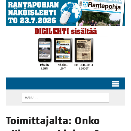
Toi­mit­ta­jal­ta: Onko