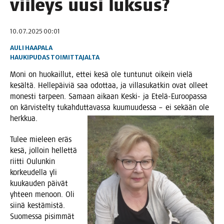
vii­leys uusi luksus?
10.07.2025 00:01
AULI HAAPALA
HAUKIPUDAS
TOIMITTAJALTA
Moni on huo­kail­lut, ettei kesä ole tun­tu­nut oikein vie­lä
kesäl­tä. Hel­le­päi­viä saa odot­taa, ja vil­la­su­kat­kin ovat olleet
mones­ti tar­peen. Samaan aikaan Kes­ki- ja Ete­lä-Euroo­pas­sa
on kär­vis­tel­ty tukah­dut­ta­vas­sa kuu­muu­des­sa – ei sekään ole
herkkua.
Tulee mie­leen eräs
kesä, jol­loin hel­let­tä
riit­ti Oulun­kin
kor­keu­del­la yli
kuu­kau­den päi­vät
yhteen menoon. Oli
sii­nä kes­tä­mis­tä.
Suo­mes­sa pisim­mät