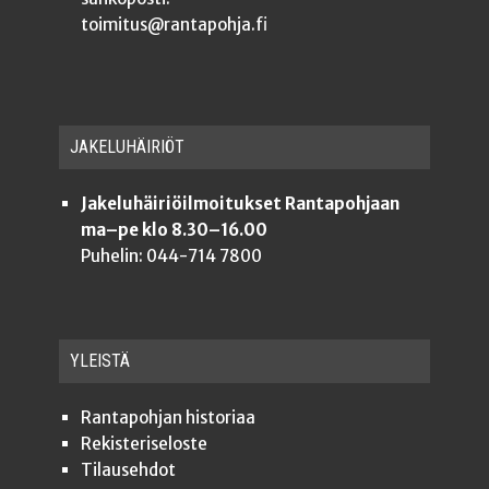
toimitus@rantapohja.fi
JAKE­LU­HÄI­RIÖT
Jakeluhäiriöilmoitukset Rantapohjaan
ma–pe klo 8.30–16.00
Puhelin: 044-714 7800
YLEISTÄ
Ran­ta­poh­jan historiaa
Rekis­te­ri­se­los­te
Tilauseh­dot