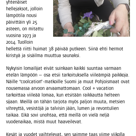
yhte­näi­set
hel­le­jak­sot, jol­loin
läm­pö­ti­la nousi
päi­vit­täin yli 25
asteen, on mitat­tu
vuo­si­na 1973 ja
2014. Tuol­loin
hel­let­tä riit­ti hui­mat 38 päi­vää put­keen. Sii­nä ehti her­mot
kiris­tyä ja sisäil­ma muut­tua saunaksi.
Nykyi­sin lomai­li­jat eivät suin­kaan kaik­ki suun­taa var­maan
ete­län läm­pöön — osa etsii tar­koi­tuk­sel­la vii­leäm­piä paik­ko­ja.
Näil­le “coolcation”-matkoille Suo­mi ja muut Poh­jois­maat ovat
nouse­mas­sa arvoon arvaa­mat­to­maan. Cool + vaca­tion
tar­koit­taa vii­le­ää lomaa, kun etsi­tään raik­kaut­ta hel­teen
sijaan. Meil­lä on tähän tar­jo­ta myös pal­jon muu­ta, met­sien
vih­reyt­tä, vesis­tö­jä ja tal­vi­sin jään, lumen ja revon­tu­lien
tai­kaa. Eikä sovi unoh­taa, että meil­lä on vie­lä nel­jä
vuo­den­ai­kaa, mis­tä muut haaveilevat.
Kesät ja vuo­det vaih­te­le­vat, sen saim­me taas vii­me vii­kol­la