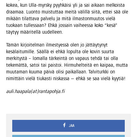
kokea, kun Ulla-myrs­ky pyyh­käi­si yli ja sai aikaan mel­kois­ta
draa­maa. Luon­to muis­tut­taa mei­tä välil­lä sii­tä, ettei sää ole
mikään tilat­ta­va pal­ve­lu Ja mitä ilmas­ton­muu­tos vie­lä
tuo­kaan tul­les­saan? Ehkä jos­sain vai­hees­sa koko “kesä”
täy­tyy mää­ri­tel­lä uudelleen.
Tämän kir­joi­tel­man ilmes­tyes­sä olen jo jät­täy­ty­nyt
kesä­lai­tu­mil­le. Sääl­lä ei ehkä lopul­ta ole kovin suur­ta
mer­ki­tys­tä – lomal­la tär­kein­tä on vapaus teh­dä tai olla
teke­mät­tä, satoi tai pais­toi. Hir­mu­hel­tei­tä en kai­paa, mut­ta
muu­ta­man kuu­ma päi­vä oli­si pai­kal­laan. Tal­vi­turk­ki on
nimit­täin vie­lä tiu­kas­ti nis­kas­sa — ehkä se saa vie­lä kyytiä!
auli.haapala(at)rantapohja.fi
JAA