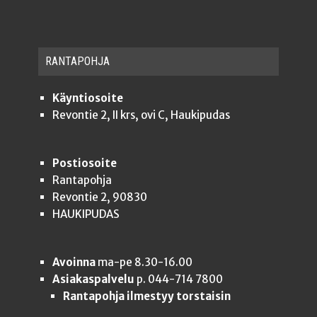
RAN­TA­POH­JA
Käyntiosoite
Revontie 2, II krs, ovi C, Haukipudas
Postiosoite
Rantapohja
Revontie 2, 90830
HAUKIPUDAS
Avoinna
ma-pe 8.30-16.00
Asiakaspalvelu
p. 044-714 7800
Rantapohja ilmestyy torstaisin