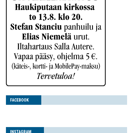
FACE­BOOK
INS­TA­GRAM