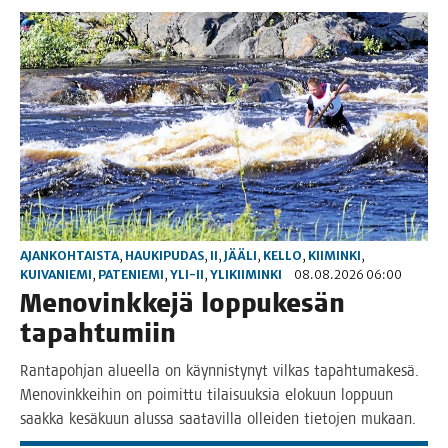
AJANKOHTAISTA
,
HAUKIPUDAS
,
II
,
JÄÄLI
,
KELLO
,
KIIMINKI
,
KUIVANIEMI
,
PATENIEMI
,
YLI-II
,
YLIKIIMINKI
08.08.2026 06:00
Meno­vink­ke­jä lop­pu­ke­sän
tapahtumiin
Ran­ta­poh­jan alu­eel­la on käyn­nis­ty­nyt vil­kas tapah­tu­ma­ke­sä.
Meno­vink­kei­hin on poi­mit­tu tilai­suuk­sia elo­kuun lop­puun
saak­ka kesä­kuun alus­sa saa­ta­vil­la ollei­den tie­to­jen mukaan.