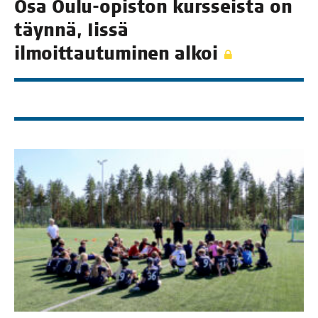
Osa Oulu-opis­ton kurs­seis­ta on
täyn­nä, Iis­sä
ilmoit­tau­tu­mi­nen alkoi