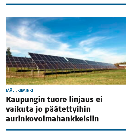
JÄÄLI
,
KIIMINKI
Kau­pun­gin tuo­re lin­jaus ei
vai­ku­ta jo pää­tet­tyi­hin
aurinkovoimahankkeisiin