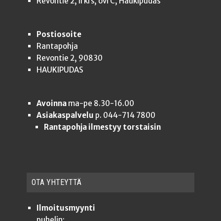
Revontie 2, II krs, ovi C, Haukipudas
Postiosoite
Rantapohja
Revontie 2, 90830
HAUKIPUDAS
Avoinna
ma-pe 8.30-16.00
Asiakaspalvelu
p. 044-714 7800
Rantapohja ilmestyy torstaisin
OTA YHTEYT­TÄ
Ilmoitusmyynti
puhelin: