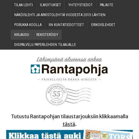
TILAA LEH­TI
ILMOI­TUK­SET
YHTEYS­TIE­DOT
PALAU­TE
NÄKÖIS­LEH­TI JA ARKIS­TO­LEH­TIÄ VUO­DES­TA 2013 LÄHTIEN
PORUK­KA KOOLLA
IIN KUN­TA­TIE­DOT­TEET
ERI­KOIS­LEH­DET
KIR­JAU­DU
REKIS­TE­RÖI­DY
DIGI­PAL­VE­LU PAPE­RI­LEH­DEN TILAAJALLE
Tutustu Rantapohjan tilaustarjouksiin klikkaamalla
tästä
.