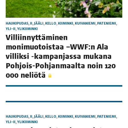
HAUKIPUDAS
,
II
,
JÄÄLI
,
KELLO
,
KIIMINKI
,
KUIVANIEMI
,
PATENIEMI
,
YLI-II
,
YLIKIIMINKI
Vil­liin­nyt­tä­mi­nen
moni­muo­tois­taa –WWF:n Ala
vil­lik­si ‑kam­pan­jas­sa muka­na
Poh­jois-Poh­jan­maal­ta noin 120
000 neliötä
HAUKIPUDAS
,
II
,
JÄÄLI
,
KELLO
,
KIIMINKI
,
KUIVANIEMI
,
PATENIEMI
,
YLI-II
,
YLIKIIMINKI