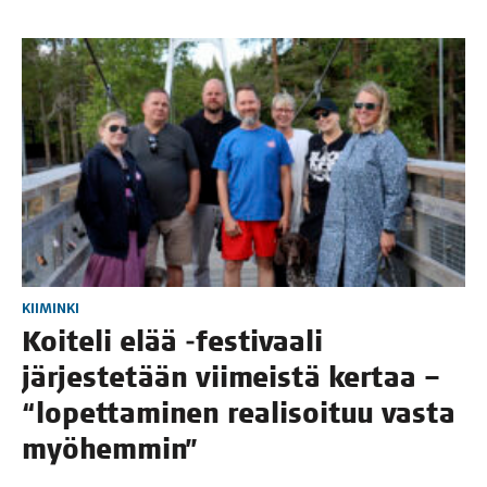
KIIMINKI
Koi­te­li elää ‑fes­ti­vaa­li
jär­jes­te­tään vii­meis­tä ker­taa –
“lopet­ta­mi­nen rea­li­soi­tuu vas­ta
myöhemmin”