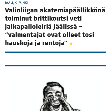
JÄÄLI
,
KIIMINKI
Valio­lii­gan aka­te­mia­pääl­lik­kö­nä
toi­mi­nut brit­ti­kout­si veti
jal­ka­pal­lo­lei­riä Jää­lis­sä –
“val­men­ta­jat ovat olleet tosi
haus­ko­ja ja rentoja”