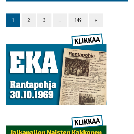
1
2
3
…
149
»