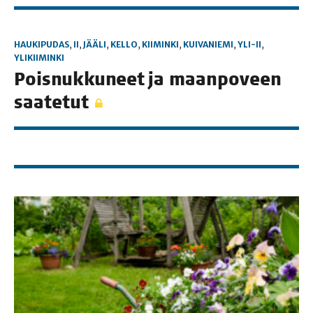
HAUKIPUDAS
,
II
,
JÄÄLI
,
KELLO
,
KIIMINKI
,
KUIVANIEMI
,
YLI-II
,
YLIKIIMINKI
Pois­nuk­ku­neet ja maan­po­veen
saatetut