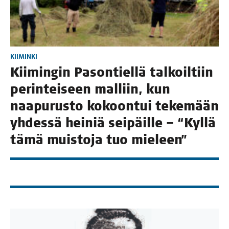
KIIMINKI
Kii­min­gin Pason­tiel­lä tal­koil­tiin
perin­tei­seen mal­liin, kun
naa­pu­rus­to kokoon­tui teke­mään
yhdes­sä hei­niä sei­päil­le – “Kyl­lä
tämä muis­to­ja tuo mieleen”