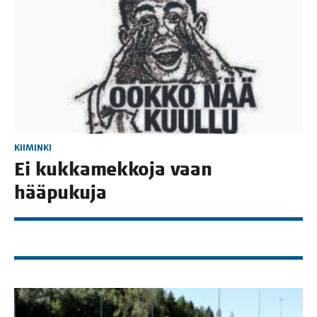
KIIMINKI
Ei kuk­ka­mek­ko­ja vaan
hääpukuja