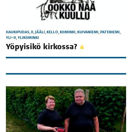
HAUKIPUDAS
,
II
,
JÄÄLI
,
KELLO
,
KIIMINKI
,
KUIVANIEMI
,
PATENIEMI
,
YLI-II
,
YLIKIIMINKI
Yöpyi­si­kö kirkossa?