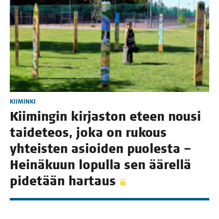
KIIMINKI
Kii­min­gin kir­jas­ton eteen nousi
tai­de­teos, joka on rukous
yhteis­ten asioi­den puo­les­ta –
Hei­nä­kuun lopul­la sen äärel­lä
pide­tään hartaus