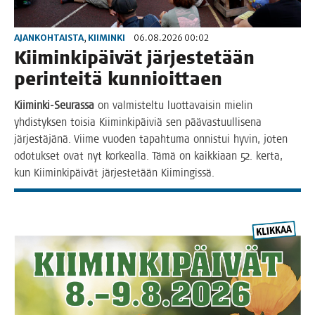
AJANKOHTAISTA
,
KIIMINKI
06.08.2026 00:02
Kii­min­ki­päi­vät jär­jes­te­tään
perin­tei­tä kunnioittaen
Kii­min­ki-Seu­ras­sa
on val­mis­tel­tu luot­ta­vai­sin mie­lin
yhdis­tyk­sen toi­sia Kii­min­ki­päi­viä sen pää­vas­tuul­li­se­na
jär­jes­tä­jä­nä. Vii­me vuo­den tapah­tu­ma onnis­tui hyvin, joten
odo­tuk­set ovat nyt kor­keal­la. Tämä on kaik­ki­aan 52. ker­ta,
kun Kii­min­ki­päi­vät jär­jes­te­tään Kiimingissä.