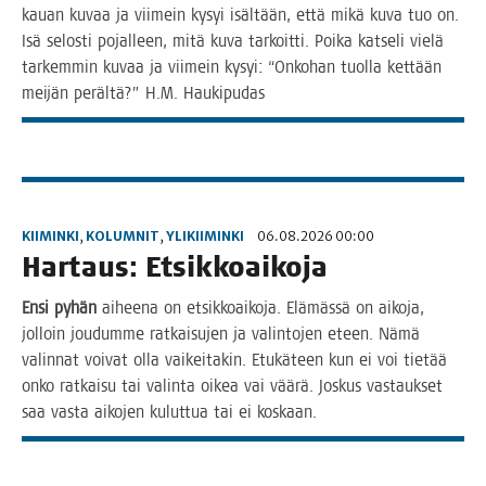
kau­an kuvaa ja vii­mein kysyi isäl­tään, että mikä kuva tuo on.
Isä selos­ti pojal­leen, mitä kuva tar­koit­ti. Poi­ka kat­se­li vie­lä
tar­kem­min kuvaa ja vii­mein kysyi: “Onko­han tuol­la ket­tään
mei­jän peräl­tä?” H.M. Haukipudas
KIIMINKI
,
KOLUMNIT
,
YLIKIIMINKI
06.08.2026 00:00
Har­taus: Etsikkoaikoja
Ensi pyhän
aihee­na on etsik­koai­ko­ja. Elä­mäs­sä on aiko­ja,
jol­loin jou­dum­me rat­kai­su­jen ja valin­to­jen eteen. Nämä
valin­nat voi­vat olla vai­kei­ta­kin. Etu­kä­teen kun ei voi tie­tää
onko rat­kai­su tai valin­ta oikea vai vää­rä. Jos­kus vas­tauk­set
saa vas­ta aiko­jen kulut­tua tai ei koskaan.