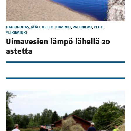
HAUKIPUDAS
,
JÄÄLI
,
KELLO
,
KIIMINKI
,
PATENIEMI
,
YLI-II
,
YLIKIIMINKI
Uima­ve­sien läm­pö lähel­lä 20
astetta