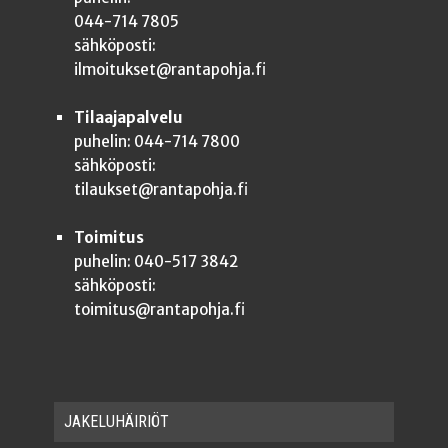
044-714 7805
sähköposti:
ilmoitukset@rantapohja.fi
Tilaajapalvelu
puhelin: 044-714 7800
sähköposti:
tilaukset@rantapohja.fi
Toimitus
puhelin: 040-517 3842
sähköposti:
toimitus@rantapohja.fi
JAKE­LU­HÄI­RIÖT