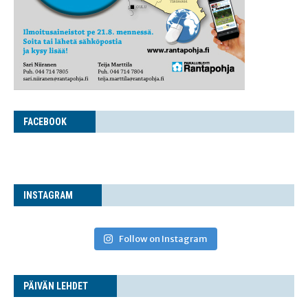
FACE­BOOK
INS­TA­GRAM
Follow on Instagram
PÄI­VÄN LEHDET