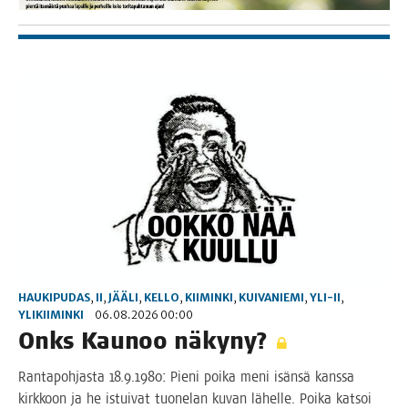
HAUKIPUDAS
,
II
,
JÄÄLI
,
KELLO
,
KIIMINKI
,
KUIVANIEMI
,
YLI-II
,
YLIKIIMINKI
06.08.2026 00:00
Onks Kau­noo näkyny?
Ran­ta­poh­jas­ta 18.9.1980: Pie­ni poi­ka meni isän­sä kans­sa
kirk­koon ja he istui­vat tuo­ne­lan kuvan lähel­le. Poi­ka kat­soi