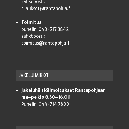
sähköposti:
tilaukset@rantapohja.fi
Toimitus
puhelin: 040-517 3842
sähköposti:
toimitus@rantapohja.fi
JAKE­LU­HÄI­RIÖT
Jakeluhäiriöilmoitukset Rantapohjaan
ma–pe klo 8.30–16.00
Puhelin: 044-714 7800