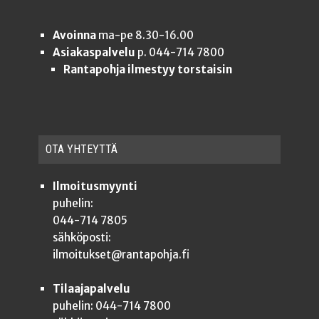
Avoinna
ma-pe 8.30-16.00
Asiakaspalvelu
p. 044-714 7800
Rantapohja ilmestyy torstaisin
OTA YHTEYT­TÄ
Ilmoitusmyynti
puhelin:
044-714 7805
sähköposti:
ilmoitukset@rantapohja.fi
Tilaajapalvelu
puhelin: 044-714 7800