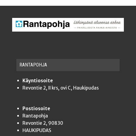
RAN­TA­POH­JA
Käyntiosoite
Revontie 2, II krs, ovi C, Haukipudas
Postiosoite
Rantapohja
Revontie 2, 90830
HAUKIPUDAS