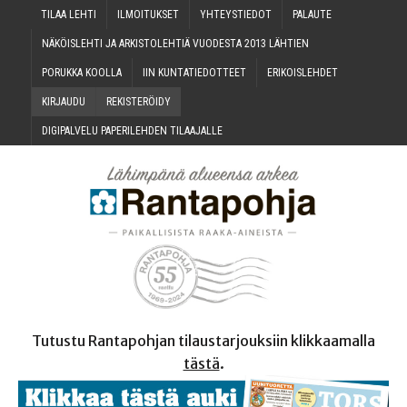
TILAA LEH­TI
ILMOI­TUK­SET
YHTEYS­TIE­DOT
PALAU­TE
NÄKÖIS­LEH­TI JA ARKIS­TO­LEH­TIÄ VUO­DES­TA 2013 LÄHTIEN
PORUK­KA KOOLLA
IIN KUN­TA­TIE­DOT­TEET
ERI­KOIS­LEH­DET
KIR­JAU­DU
REKIS­TE­RÖI­DY
DIGI­PAL­VE­LU PAPE­RI­LEH­DEN TILAAJALLE
Tutustu Rantapohjan tilaustarjouksiin klikkaamalla
tästä
.