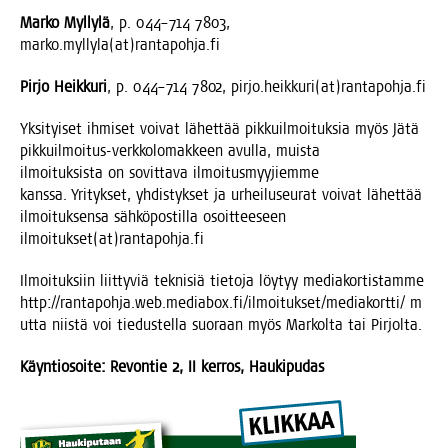
Mar­ko Myl­ly­lä
, p. 044–714 7803,
marko.myllyla(at)rantapohja.fi
Pir­jo Heik­ku­ri
, p. 044–714 7802, pirjo.heikkuri(at)rantapohja.fi
Yksi­tyi­set ihmi­set voi­vat lähet­tää pik­kuil­moi­tuk­sia myös Jätä
pik­kuil­moi­tus-verk­ko­lo­mak­keen avul­la, muis­ta
ilmoi­tuk­sis­ta on sovit­ta­va ilmoi­tus­myy­jiem­me
kans­sa. Yri­tyk­set, yhdis­tyk­set ja urhei­luseu­rat voi­vat lähet­tää
ilmoi­tuk­sen­sa säh­kö­pos­til­la osoit­tee­seen
ilmoitukset(at)rantapohja.fi
Ilmoi­tuk­siin liit­ty­viä tek­ni­siä tie­to­ja löy­tyy media­kor­tis­tam­me
http://rantapohja.web.mediabox.fi/ilmoitukset/mediakortti/ m
ut­ta niis­tä voi tie­dus­tel­la suo­raan myös Mar­kol­ta tai Pirjolta.
Käyn­tio­soi­te: Revon­tie 2, II ker­ros, Haukipudas