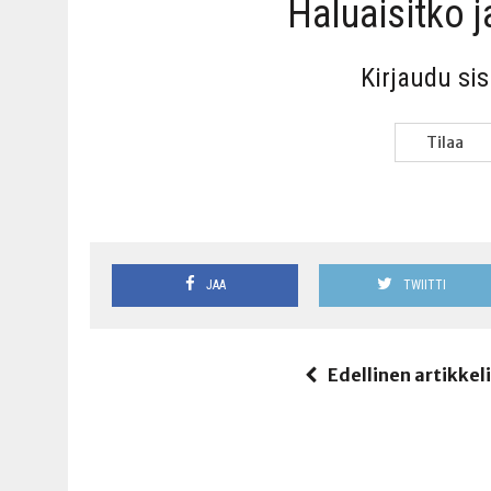
Haluai­sit­ko 
Kir­jau­du si
Tilaa
JAA
TWIITTI
Edellinen artikkel