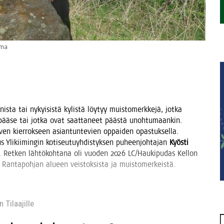
lma
s­ta tai nykyi­sis­tä kylis­tä löy­tyy muis­to­merk­ke­jä, jot­ka
s­ti pää­se tai jot­ka ovat saat­ta­neet pääs­tä unoh­tu­maan­kin.
iven kier­rok­seen asian­tun­te­vien oppai­den opas­tuk­sel­la.
us Yli­kii­min­gin koti­seu­tu­yh­dis­tyk­sen puheen­joh­ta­jan
Kyös­ti
a. Ret­ken läh­tö­koh­ta­na oli vuo­den 2026 LC/Haukipudas Kel­lon
a Ran­ta­poh­jan alu­een veis­tok­sis­ta ja muis­to­mer­keis­tä.
 Tilaa­jil­le