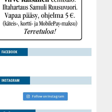
FACE­BOOK
INS­TA­GRAM
Follow on Instagram