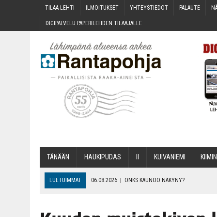
TILAA LEH­TI
ILMOI­TUK­SET
YHTEYS­TIE­DOT
PALAU­TE
NÄ
DIGI­PAL­VE­LU PAPE­RI­LEH­DEN TILAAJALLE
TÄNÄÄN
HAU­KI­PU­DAS
II
KUI­VA­NIE­MI
KII­MIN
LUETUIMMAT
06.08.2026
|
ONKS KAU­NOO NÄKYNY?
06.08.2026
|
MAKA­RO­NI­LAA­TI­KOL­LA ARKEEN
06.08.2026
|
OPIN­TOI­HIN KAN­SA­LAIS­OPIS­TOS­SA VOI SAA­DA AVUSTU