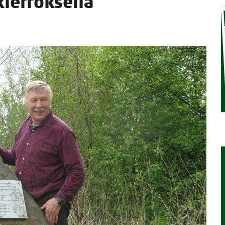
er­rok­sel­la
TAEN