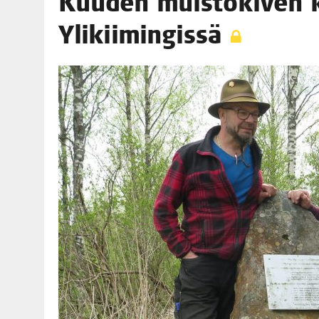
Kuu­den muis­to­ki­ven ki
06.08.2026
|
TOI­VEI­DEN KOTI IISTÄ!
Ylikiimingissä
06.08.2026
|
KII­MIN­KI­PÄI­VÄT JÄR­JES­TE­TÄÄN PERIN­TEI­TÄ KUNNIOIT