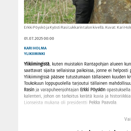
Erkki Pöyskö ja Kyösti Rasi Lukkarin talon kivellä. Kuvat: Kari Ho
01.07.2025 00:00
KARI HOLMA
YLIKIIMINKI
Yli­kii­min­gis­tä
, kuten muis­ta­kin Ran­ta­poh­jan alu­een kun­ni
saat­ta­vat sijai­ta sel­lai­sis­sa pai­kois­sa, jon­ne ei hel­po
Yli­kii­min­gis­sä pää­see tutus­tu­maan täl­lai­seen kuu­den k
Tou­ko­kuun lop­pu­puo­lel­la tar­jou­tui täl­lai­nen mah­dol­li­su
Rasin
ja vara­pu­heen­joh­ta­jan
Erk­ki Pöys­kön
opas­tuk­sel­l
kalen­te­ri, johon on tar­koi­tus kerä­tä kuvia ja his­to­riik­ki
Lion­seis­ta muka­na oli pre­si­dent­ti
Pek­ka Paa­vo­la
.
Vain