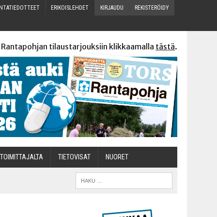
N­TA­TIE­DOT­TEET
ERI­KOIS­LEH­DET
KIR­JAU­DU
REKIS­TE­RÖI­DY
 Rantapohjan tilaustarjouksiin klikkaamalla
tästä
.
TOI­MIT­TA­JAL­TA
TIETOVISAT
NUO­RET