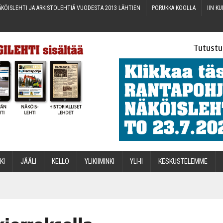
KÖIS­LEH­TI JA ARKIS­TO­LEH­TIÄ VUO­DES­TA 2013 LÄHTIEN
PORUK­KA KOOLLA
IIN KU
Tutustu
­KI
JÄÄ­LI
KEL­LO
YLI­KII­MIN­KI
YLI-II
KES­KUS­TE­LEM­ME
STA