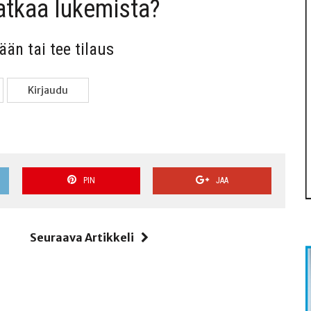
jat­kaa lukemista?
sään tai tee tilaus
Kir­jau­du
PIN
JAA
i
Seuraava Artikkeli