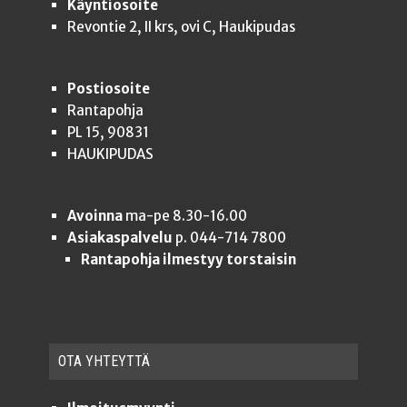
Käyntiosoite
Revontie 2, II krs, ovi C, Haukipudas
Postiosoite
Rantapohja
PL 15, 90831
HAUKIPUDAS
Avoinna
ma-pe 8.30-16.00
Asiakaspalvelu
p. 044-714 7800
Rantapohja ilmestyy torstaisin
OTA YHTEYT­TÄ