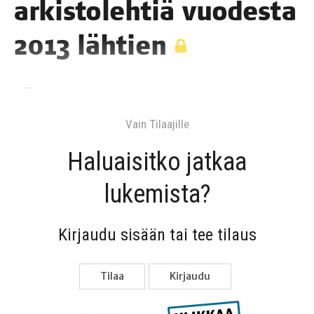
arkis­to­leh­tiä vuo­des­ta
2013 lähtien
…
Vain Tilaa­jil­le
Haluai­sit­ko jat­kaa
lukemista?
Kir­jau­du sisään tai tee tilaus
Tilaa
Kir­jau­du