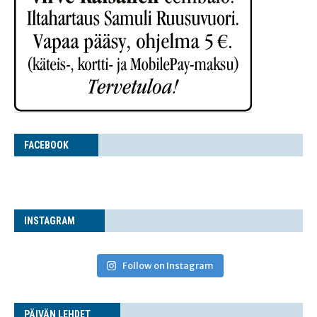
FACE­BOOK
INS­TA­GRAM
Follow on Instagram
PÄI­VÄN LEHDET