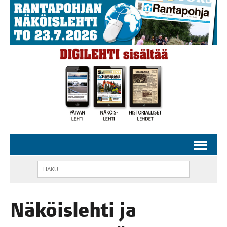
Näköis­leh­ti ja