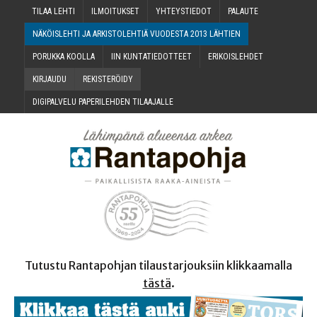
TILAA LEH­TI
ILMOI­TUK­SET
YHTEYS­TIE­DOT
PALAU­TE
NÄKÖIS­LEH­TI JA ARKIS­TO­LEH­TIÄ VUO­DES­TA 2013 LÄHTIEN
PORUK­KA KOOLLA
IIN KUN­TA­TIE­DOT­TEET
ERI­KOIS­LEH­DET
KIR­JAU­DU
REKIS­TE­RÖI­DY
DIGI­PAL­VE­LU PAPE­RI­LEH­DEN TILAAJALLE
Tutustu Rantapohjan tilaustarjouksiin klikkaamalla
tästä
.