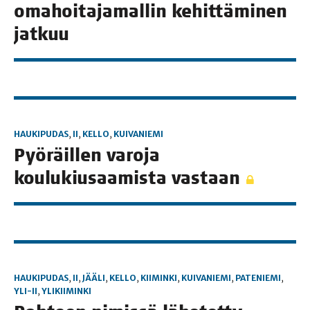
oma­hoi­ta­ja­mal­lin kehit­tä­mi­nen
jatkuu
HAUKIPUDAS
,
II
,
KELLO
,
KUIVANIEMI
Pyö­räil­len varo­ja
kou­lu­kiusaa­mis­ta vastaan
HAUKIPUDAS
,
II
,
JÄÄLI
,
KELLO
,
KIIMINKI
,
KUIVANIEMI
,
PATENIEMI
,
YLI-II
,
YLIKIIMINKI