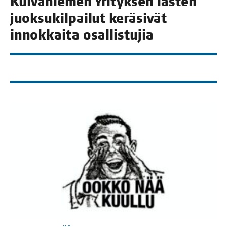
Kui­va­nie­men Yri­tyk­sen las­ten
juok­su­kil­pai­lut kerä­si­vät
innok­kai­ta osallistujia