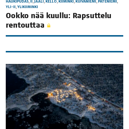
HAUKIPUDAS
,
II
,
JÄÄLI
,
KELLO
,
KIIMINKI
,
KUIVANIEMI
,
PATENIEMI
,
YLI-II
,
YLIKIIMINKI
Ook­ko nää kuul­lu: Rap­sut­te­lu
rentouttaa