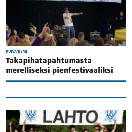
KUIVANIEMI
Taka­pi­ha­ta­pah­tu­mas­ta
merel­li­sek­si pienfestivaaliksi