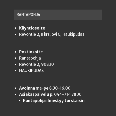
RAN­TA­POH­JA
Käyntiosoite
Revontie 2, II krs, ovi C, Haukipudas
Postiosoite
Rantapohja
Revontie 2, 90830
HAUKIPUDAS
Avoinna
ma-pe 8.30-16.00
Asiakaspalvelu
p. 044-714 7800
Rantapohja ilmestyy torstaisin