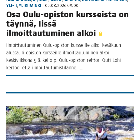
YLI-II
,
YLIKIIMINKI
05.08.2026 09:00
Osa Oulu-opis­ton kurs­seis­ta on
täyn­nä, Iis­sä
ilmoit­tau­tu­mi­nen alkoi
Ilmoit­tau­tu­mi­nen Oulu-opis­­ton kurs­seil­le alkoi kesä­kuun
alus­sa. Ii-opis­­ton kurs­seil­le ilmoit­tau­tu­mi­nen alkoi
kes­ki­viik­ko­na 5.8. kel­lo 9. Oulu-opis­­ton reh­to­ri Outi Lohi
ker­too, että ilmoittautumistilanne.…..