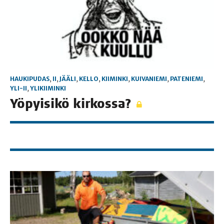
HAUKIPUDAS
,
II
,
JÄÄLI
,
KELLO
,
KIIMINKI
,
KUIVANIEMI
,
PATENIEMI
,
YLI-II
,
YLIKIIMINKI
Yöpyi­si­kö kirkossa?