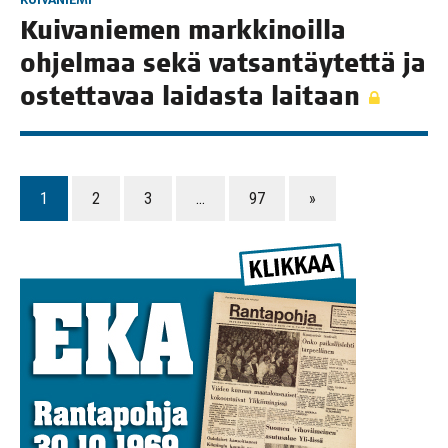
Kui­va­nie­men mark­ki­noil­la
ohjel­maa sekä vat­san­täy­tet­tä ja
ostet­ta­vaa lai­das­ta laitaan
1
2
3
…
97
»