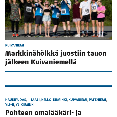
KUIVANIEMI
Mark­ki­nä­hölk­kä juos­tiin tauon
jäl­keen Kuivaniemellä
HAUKIPUDAS
,
II
,
JÄÄLI
,
KELLO
,
KIIMINKI
,
KUIVANIEMI
,
PATENIEMI
,
YLI-II
,
YLIKIIMINKI
Poh­teen oma­lää­kä­ri- ja