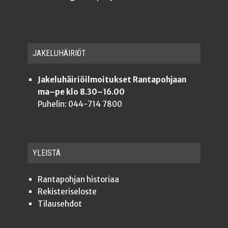
JAKE­LU­HÄI­RIÖT
Jakeluhäiriöilmoitukset Rantapohjaan
ma–pe klo 8.30–16.00
Puhelin: 044-714 7800
YLEISTÄ
Ran­ta­poh­jan historiaa
Rekis­te­ri­se­los­te
Tilauseh­dot