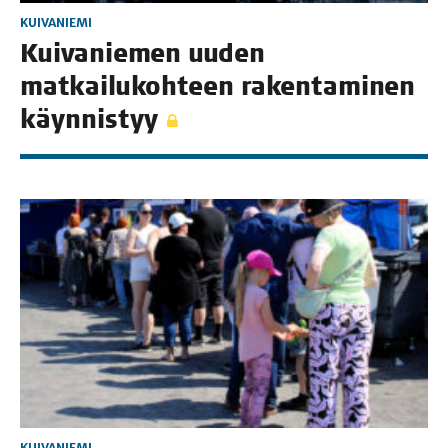
KUIVANIEMI
Kui­va­nie­men uuden
mat­kai­lu­koh­teen raken­ta­mi­nen
käynnistyy
KUIVANIEMI