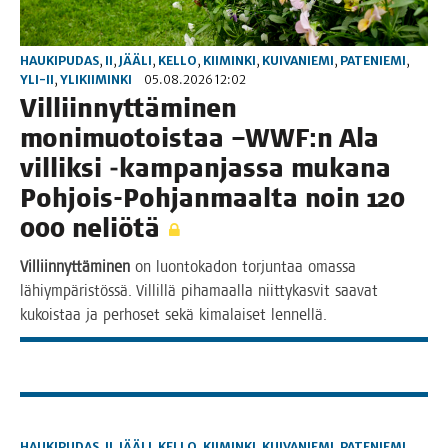
HAUKIPUDAS
,
II
,
JÄÄLI
,
KELLO
,
KIIMINKI
,
KUIVANIEMI
,
PATENIEMI
,
YLI-II
,
YLIKIIMINKI
05.08.2026 12:02
Vil­liin­nyt­tä­mi­nen
moni­muo­tois­taa –WWF:n Ala
vil­lik­si ‑kam­pan­jas­sa muka­na
Poh­jois-Poh­jan­maal­ta noin 120
000 neliötä
Vil­liin­nyt­tä­mi­nen
on luon­to­ka­don tor­jun­taa omas­sa
lähiym­pä­ris­tös­sä. Vil­lil­lä piha­maal­la niit­ty­kas­vit saa­vat
kukois­taa ja per­ho­set sekä kima­lai­set lennellä.
HAUKIPUDAS
,
II
,
JÄÄLI
,
KELLO
,
KIIMINKI
,
KUIVANIEMI
,
PATENIEMI
,