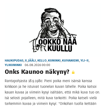
HAUKIPUDAS
,
II
,
JÄÄLI
,
KELLO
,
KIIMINKI
,
KUIVANIEMI
,
YLI-II
,
YLIKIIMINKI
06.08.2026 00:00
Onks Kau­noo näkyny?
Ran­ta­poh­jas­ta 18.9.1980: Pie­ni poi­ka meni isän­sä kans­sa
kirk­koon ja he istui­vat tuo­ne­lan kuvan lähel­le. Poi­ka kat­soi
kau­an kuvaa ja vii­mein kysyi isäl­tään, että mikä kuva tuo on.
Isä selos­ti pojal­leen, mitä kuva tar­koit­ti. Poi­ka kat­se­li vie­lä
tar­kem­min kuvaa ja vii­mein kysyi: “Onko­han tuol­la ket­tään