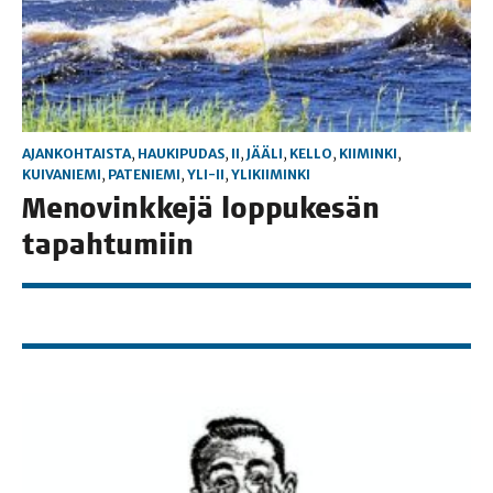
AJANKOHTAISTA
,
HAUKIPUDAS
,
II
,
JÄÄLI
,
KELLO
,
KIIMINKI
,
KUIVANIEMI
,
PATENIEMI
,
YLI-II
,
YLIKIIMINKI
Meno­vink­ke­jä lop­pu­ke­sän
tapahtumiin