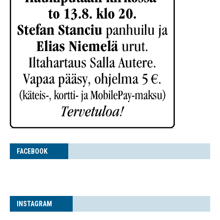
FACE­BOOK
INS­TA­GRAM