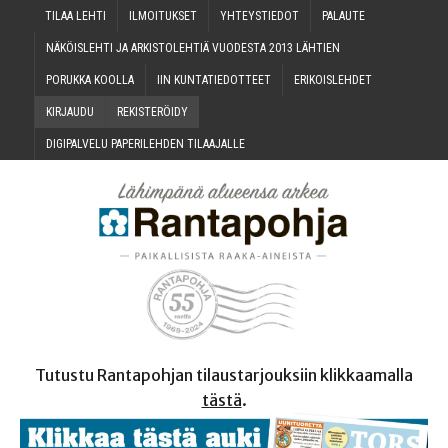
TILAA LEH­TI
ILMOI­TUK­SET
YHTEYS­TIE­DOT
PALAU­TE
NÄKÖIS­LEH­TI JA ARKIS­TO­LEH­TIÄ VUO­DES­TA 2013 LÄHTIEN
PORUK­KA KOOLLA
IIN KUN­TA­TIE­DOT­TEET
ERI­KOIS­LEH­DET
KIR­JAU­DU
REKIS­TE­RÖI­DY
DIGI­PAL­VE­LU PAPE­RI­LEH­DEN TILAAJALLE
Tutustu Rantapohjan tilaustarjouksiin klikkaamalla
tästä
.