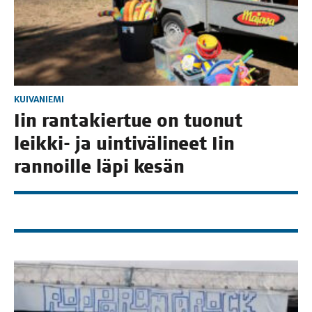
KUIVANIEMI
Iin ran­ta­kier­tue on tuo­nut
leik­ki- ja uin­ti­vä­li­neet Iin
ran­noil­le läpi kesän