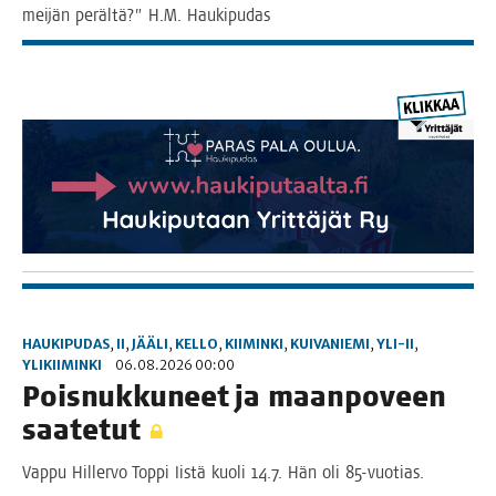
mei­jän peräl­tä?” H.M. Haukipudas
HAUKIPUDAS
,
II
,
JÄÄLI
,
KELLO
,
KIIMINKI
,
KUIVANIEMI
,
YLI-II
,
YLIKIIMINKI
06.08.2026 00:00
Pois­nuk­ku­neet ja maan­po­veen
saatetut
Vap­pu Hil­ler­vo Top­pi Iis­tä kuo­li 14.7. Hän oli 85-vuotias.