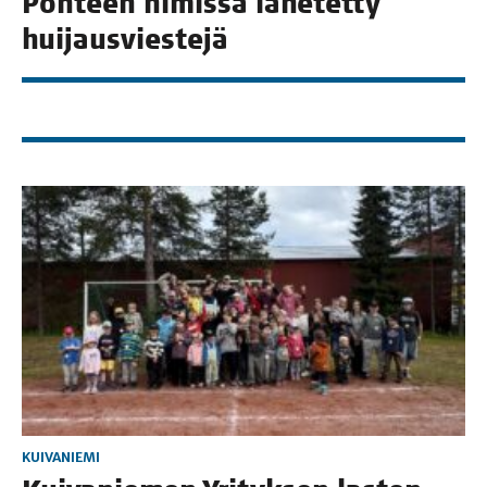
Poh­teen nimis­sä lähe­tet­ty
huijausviestejä
KUIVANIEMI