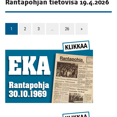
Ran­ta­poh­jan tie­to­vi­sa 19.4.2026
1
2
3
…
26
»