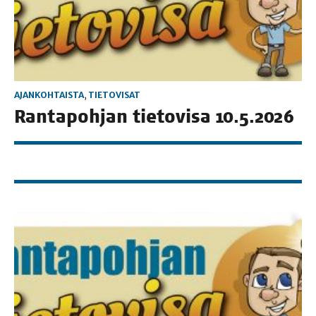
AJANKOHTAISTA
,
TIETOVISAT
Ran­ta­poh­jan tie­to­vi­sa 10.5.2026