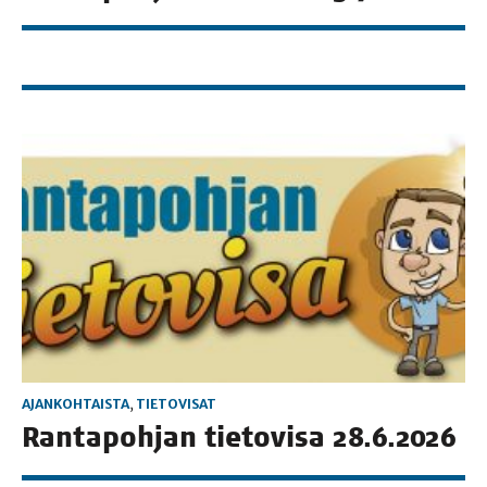
AJANKOHTAISTA
,
TIETOVISAT
Ran­ta­poh­jan tie­to­vi­sa 28.6.2026