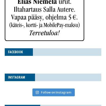
FACE­BOOK
INS­TA­GRAM
Follow on Instagram