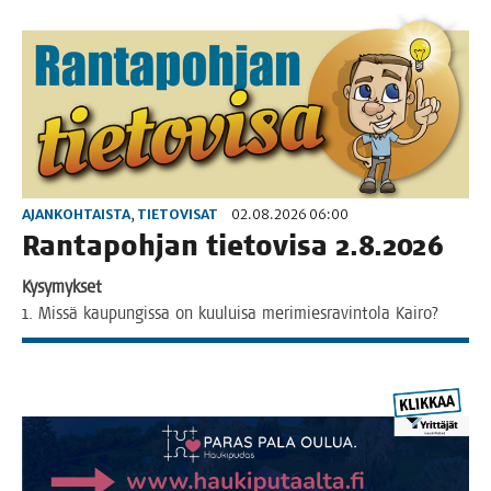
AJANKOHTAISTA
,
TIETOVISAT
02.08.2026 06:00
Ran­ta­poh­jan tie­to­vi­sa 2.8.2026
Kysy­myk­set
1. Mis­sä kau­pun­gis­sa on kuu­lui­sa meri­mies­ra­vin­to­la Kairo?