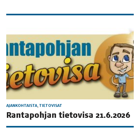
AJANKOHTAISTA
,
TIETOVISAT
Ran­ta­poh­jan tie­to­vi­sa 21.6.2026