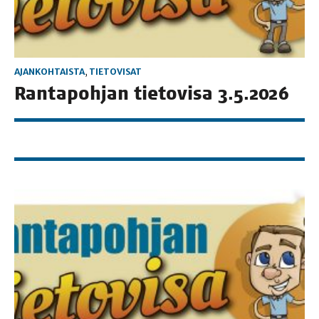
AJANKOHTAISTA
,
TIETOVISAT
Ran­ta­poh­jan tie­to­vi­sa 3.5.2026