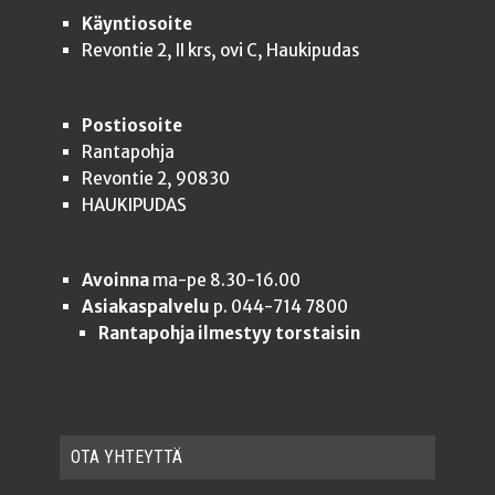
Käyntiosoite
Revontie 2, II krs, ovi C, Haukipudas
Postiosoite
Rantapohja
Revontie 2, 90830
HAUKIPUDAS
Avoinna
ma-pe 8.30-16.00
Asiakaspalvelu
p. 044-714 7800
Rantapohja ilmestyy torstaisin
OTA YHTEYT­TÄ