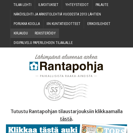
TILAA LEH­TI
ILMOI­TUK­SET
YHTEYS­TIE­DOT
PALAU­TE
NÄKÖIS­LEH­TI JA ARKIS­TO­LEH­TIÄ VUO­DES­TA 2013 LÄHTIEN
PORUK­KA KOOLLA
IIN KUN­TA­TIE­DOT­TEET
ERI­KOIS­LEH­DET
KIR­JAU­DU
REKIS­TE­RÖI­DY
DIGI­PAL­VE­LU PAPE­RI­LEH­DEN TILAAJALLE
Tutustu Rantapohjan tilaustarjouksiin klikkaamalla
tästä
.