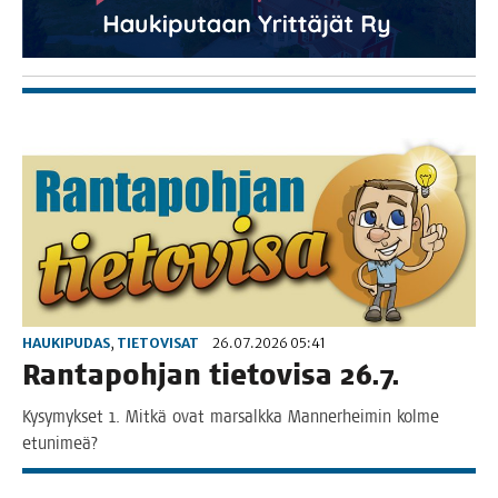
HAUKIPUDAS
,
TIETOVISAT
26.07.2026 05:41
Ran­ta­poh­jan tie­to­vi­sa 26.7.
Kysy­myk­set 1. Mit­kä ovat mar­salk­ka Man­ner­hei­min kol­me
etunimeä?