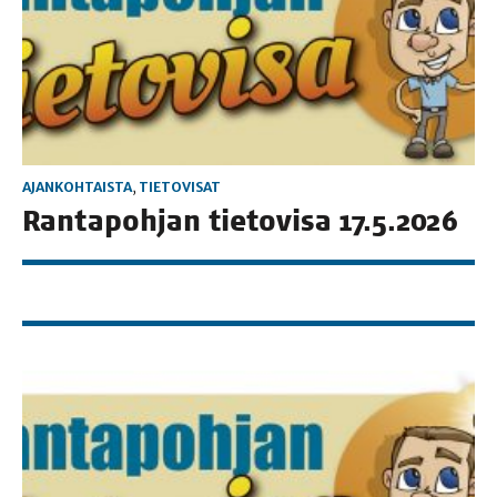
AJANKOHTAISTA
,
TIETOVISAT
Ran­ta­poh­jan tie­to­vi­sa 17.5.2026