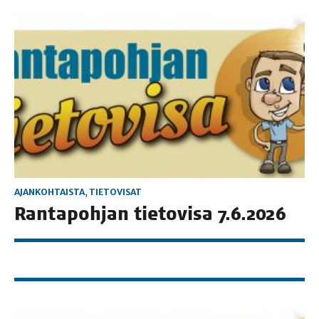
AJANKOHTAISTA
,
TIETOVISAT
Ran­ta­poh­jan tie­to­vi­sa 7.6.2026