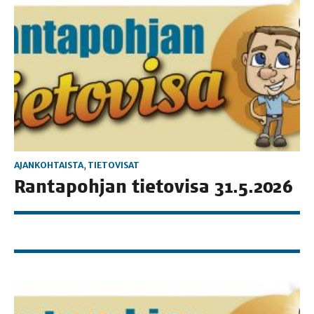
AJANKOHTAISTA
,
TIETOVISAT
Ran­ta­poh­jan tie­to­vi­sa 31.5.2026