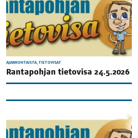
AJANKOHTAISTA
,
TIETOVISAT
Ran­ta­poh­jan tie­to­vi­sa 24.5.2026