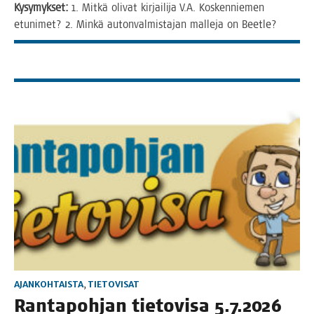
Kysy­myk­set:
1. Mit­kä oli­vat kir­jai­li­ja V.A. Kos­ken­nie­men
etu­ni­met? 2. Min­kä auton­val­mis­ta­jan mal­le­ja on Beetle?
AJANKOHTAISTA
,
TIETOVISAT
Ran­ta­poh­jan tie­to­vi­sa 5.7.2026