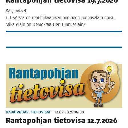
Ran­ta­poh­jan tie­to­vi­sa 19.7.2026
Kysy­myk­set:
1. USA:ssa on republi­kaa­ni­sen puo­lu­een tun­nuse­läin nor­su.
Mikä eläin on Demo­kraat­tien tunnuseläin?
HAUKIPUDAS
,
TIETOVISAT
12.07.2026 08:00
Ran­ta­poh­jan tie­to­vi­sa 12.7.2026