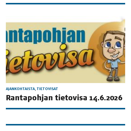
AJANKOHTAISTA
,
TIETOVISAT
Ran­ta­poh­jan tie­to­vi­sa 14.6.2026