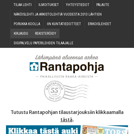
TILAA LEH­TI
ILMOI­TUK­SET
YHTEYS­TIE­DOT
PALAU­TE
NÄKÖIS­LEH­TI JA ARKIS­TO­LEH­TIÄ VUO­DES­TA 2013 LÄHTIEN
PORUK­KA KOOLLA
IIN KUN­TA­TIE­DOT­TEET
ERI­KOIS­LEH­DET
KIR­JAU­DU
REKIS­TE­RÖI­DY
DIGI­PAL­VE­LU PAPE­RI­LEH­DEN TILAAJALLE
Tutustu Rantapohjan tilaustarjouksiin klikkaamalla
tästä
.