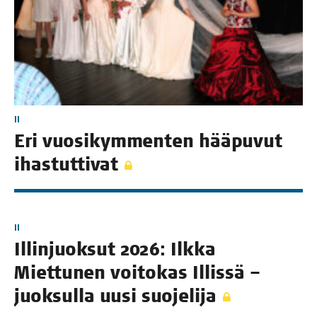
II
Eri vuo­si­kym­men­ten hää­pu­vut
ihastuttivat
II
Illin­juok­sut 2026: Ilk­ka
Miet­tu­nen voi­to­kas Illis­sä –
juok­sul­la uusi suojelija