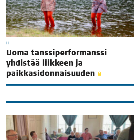
II
Uoma tans­si­per­for­mans­si
yhdis­tää liik­keen ja
paikkasidonnaisuuden