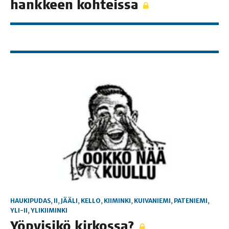
hank­keen kohteissa
HAUKIPUDAS
,
II
,
JÄÄLI
,
KELLO
,
KIIMINKI
,
KUIVANIEMI
,
PATENIEMI
,
YLI-II
,
YLIKIIMINKI
Yöpyi­si­kö kirkossa?