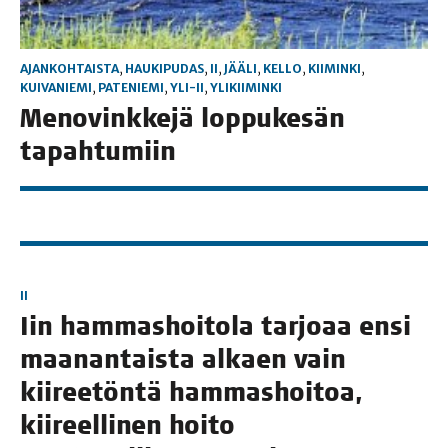
AJANKOHTAISTA
,
HAUKIPUDAS
,
II
,
JÄÄLI
,
KELLO
,
KIIMINKI
,
KUIVANIEMI
,
PATENIEMI
,
YLI-II
,
YLIKIIMINKI
Meno­vink­ke­jä lop­pu­ke­sän
tapahtumiin
II
Iin ham­mas­hoi­to­la tar­jo­aa ensi
maa­nan­tais­ta alkaen vain
kii­ree­tön­tä ham­mas­hoi­toa,
kii­reel­li­nen hoi­to