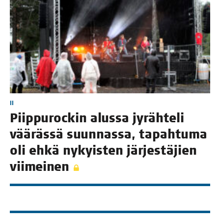
II
Piip­pu­roc­kin alus­sa jyräh­te­li
vää­räs­sä suun­nas­sa, tapah­tu­ma
oli ehkä nykyis­ten jär­jes­tä­jien
viimeinen