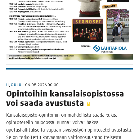
II
,
OULU
06.08.2026 00:00
Opin­toi­hin kan­sa­lais­opis­tos­sa
voi saa­da avustusta
Kan­­sa­­lais­o­pis­­to-opin­­toi­­hin on mah­dol­lis­ta saa­da tukea
opin­to­se­te­lin muo­dos­sa. Kun­nat voi­vat hakea
ope­tus­hal­li­tuk­sel­ta vapaan sivis­tys­työn opin­to­se­te­lia­vus­tus­ta.
Se on tar­koi­tet­tu kor­vaa­maan val­tio­no­suus­ra­hoit­tei­ses­ta