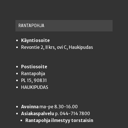
RAN­TA­POH­JA
Käyntiosoite
Revontie 2, II krs, ovi C, Haukipudas
Postiosoite
Rantapohja
PL 15, 90831
HAUKIPUDAS
Avoinna
ma-pe 8.30-16.00
Asiakaspalvelu
p. 044-714 7800
Rantapohja ilmestyy torstaisin