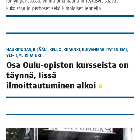
lähiym­pä­ris­tös­sä. Vil­lil­lä piha­maal­la niit­ty­kas­vit saa­vat
kukois­taa ja per­ho­set sekä kima­lai­set lennellä.
HAUKIPUDAS
,
II
,
JÄÄLI
,
KELLO
,
KIIMINKI
,
KUIVANIEMI
,
PATENIEMI
,
YLI-II
,
YLIKIIMINKI
Osa Oulu-opis­ton kurs­seis­ta on
täyn­nä, Iis­sä
ilmoit­tau­tu­mi­nen alkoi