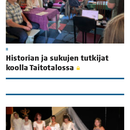
II
His­to­rian ja suku­jen tut­ki­jat
kool­la Taitotalossa