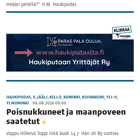
mei­jän peräl­tä?” H.M. Haukipudas
HAUKIPUDAS
,
II
,
JÄÄLI
,
KELLO
,
KIIMINKI
,
KUIVANIEMI
,
YLI-II
,
YLIKIIMINKI
06.08.2026 00:00
Pois­nuk­ku­neet ja maan­po­veen
saatetut
Vap­pu Hil­ler­vo Top­pi Iis­tä kuo­li 14.7. Hän oli 85-vuotias.