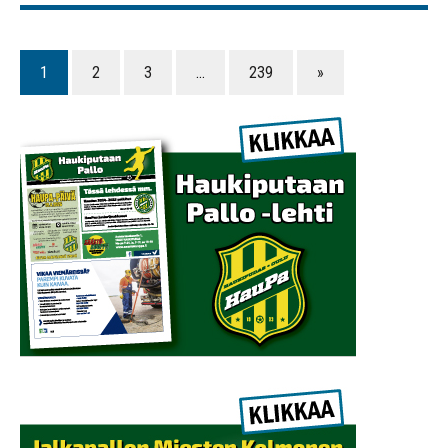
1
2
3
…
239
»