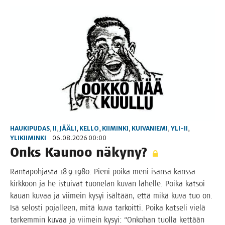
HAUKIPUDAS
,
II
,
JÄÄLI
,
KELLO
,
KIIMINKI
,
KUIVANIEMI
,
YLI-II
,
YLIKIIMINKI
06.08.2026 00:00
Onks Kau­noo näkyny?
Ran­ta­poh­jas­ta 18.9.1980: Pie­ni poi­ka meni isän­sä kans­sa
kirk­koon ja he istui­vat tuo­ne­lan kuvan lähel­le. Poi­ka kat­soi
kau­an kuvaa ja vii­mein kysyi isäl­tään, että mikä kuva tuo on.
Isä selos­ti pojal­leen, mitä kuva tar­koit­ti. Poi­ka kat­se­li vie­lä
tar­kem­min kuvaa ja vii­mein kysyi: “Onko­han tuol­la ket­tään