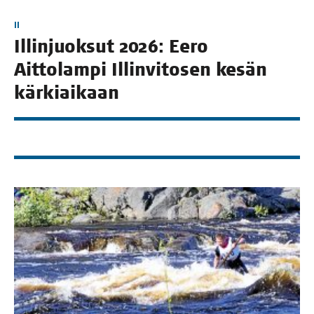
II
Illin­juok­sut 2026: Eero
Ait­to­lam­pi Illin­vi­to­sen kesän
kärkiaikaan