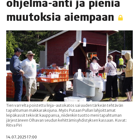
ohjel­ma-anti ja pie­niä
muu­tok­sia aiempaan
Tien varrelta poistettu linja-autokatos sai uuden tärkeän tehtävän
tapahtuman makkarakojuna. Myös Putaan Pullan lahjoittamat
leipäkassit tekivät kauppansa, niidenkin tuotto meni tapahtuman
järjestäneen Olhavan seudun kehittämisyhdistyksen kassaan. Kuvat:
Ritva Piri
14.07.2025 17:00