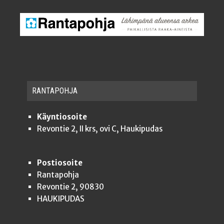
RAN­TA­POH­JA
Käyntiosoite
Revontie 2, II krs, ovi C, Haukipudas
Postiosoite
Rantapohja
Revontie 2, 90830
HAUKIPUDAS