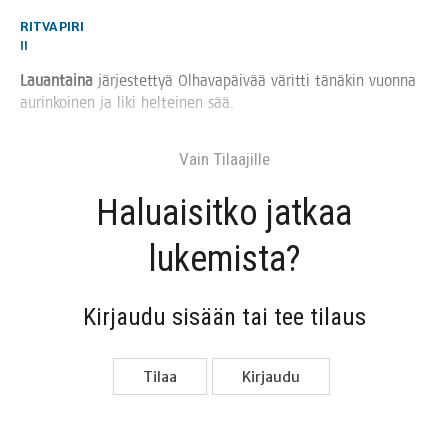
RITVA PIRI
II
Lau­an­tai­na
jär­jes­tet­tyä Olha­va­päi­vää värit­ti tänä­kin vuon­na
aurin­koi­nen ja liki hel­tei­nen sää.
Vain Tilaa­jil­le
Haluai­sit­ko jat­kaa
lukemista?
Kir­jau­du sisään tai tee tilaus
Tilaa
Kir­jau­du