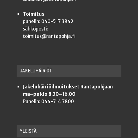
Toimitus
puhelin: 040-517 3842
sähköposti:
toimitus@rantapohja.fi
JAKE­LU­HÄI­RIÖT
Jakeluhäiriöilmoitukset Rantapohjaan
ma–pe klo 8.30–16.00
Puhelin: 044-714 7800
YLEISTÄ