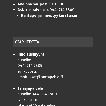
Avoinna
ma-pe 8.30-16.00
Asiakaspalvelu
p. 044-714 7800
Rantapohja ilmestyy torstaisin
OTA YHTEYT­TÄ
Ilmoitusmyynti
puhelin:
044-714 7805
sähköposti:
ilmoitukset@rantapohja.fi
Tilaajapalvelu
puhelin: 044-714 7800
sähköposti:
tilaukset@rantapohja.fi