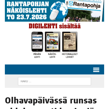
Olha­va­päi­väs­sä run­sas