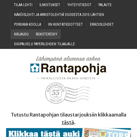
TILAA LEH­TI
ILMOI­TUK­SET
YHTEYS­TIE­DOT
PALAU­TE
NÄKÖIS­LEH­TI JA ARKIS­TO­LEH­TIÄ VUO­DES­TA 2013 LÄHTIEN
PORUK­KA KOOLLA
IIN KUN­TA­TIE­DOT­TEET
ERI­KOIS­LEH­DET
KIR­JAU­DU
REKIS­TE­RÖI­DY
DIGI­PAL­VE­LU PAPE­RI­LEH­DEN TILAAJALLE
Tutustu Rantapohjan tilaustarjouksiin klikkaamalla
tästä
.