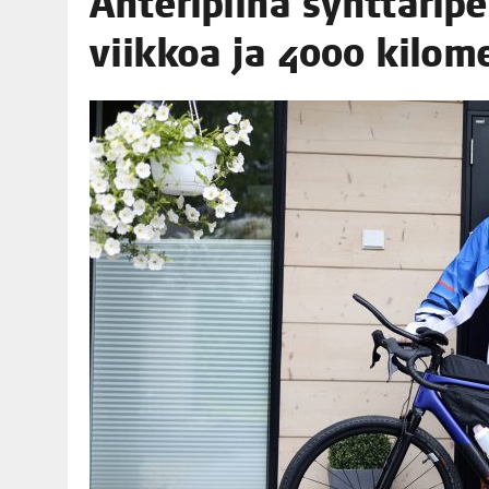
Ahte­ri­pii­na synt­tä­ri­
06.08.2026
|
OPIN­TOI­HIN KAN­SA­LAIS­OPIS­TOS­SA VOI SAA­DA AVUSTU
viik­koa ja 4000 kilom
08.08.2026
|
MENO­VINK­KE­JÄ LOP­PU­KE­SÄN TAPAHTUMIIN