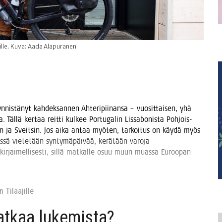
eille. Kuva: Aada Alapuranen
nis­tä­nyt kah­dek­san­nen Ahte­ri­pii­nan­sa – vuo­sit­tai­sen, yhä
 Täl­lä ker­taa reit­ti kul­kee Por­tu­ga­lin Lis­sa­bo­nis­ta Poh­jois-
s­kan ja Sveit­sin. Jos aika antaa myö­ten, tar­koi­tus on käy­dä myös
s­sä vie­te­tään syn­ty­mä­päi­vää, kerä­tään varo­ja
kir­jai­mel­li­ses­ti, sil­lä mat­kal­le osuu muun muas­sa Euroo­pan
 Tilaa­jil­le
jat­kaa lukemista?