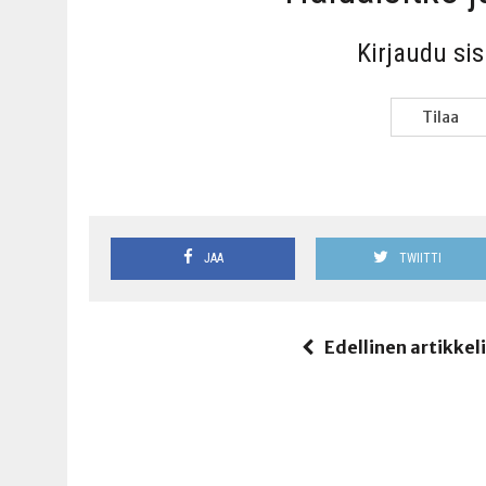
Kir­jau­du si
Tilaa
JAA
TWIITTI
Edellinen artikkel