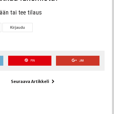
sään tai tee tilaus
Kir­jau­du
PIN
JAA
i
Seuraava Artikkeli