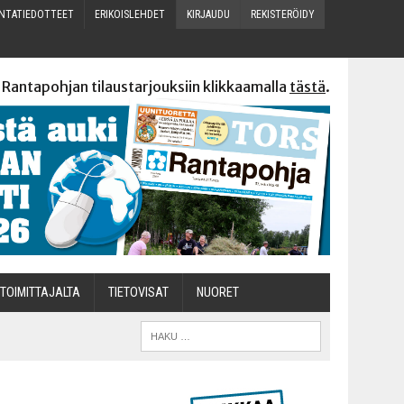
N­TA­TIE­DOT­TEET
ERI­KOIS­LEH­DET
KIR­JAU­DU
REKIS­TE­RÖI­DY
 Rantapohjan tilaustarjouksiin klikkaamalla
tästä
.
TOI­MIT­TA­JAL­TA
TIETOVISAT
NUO­RET