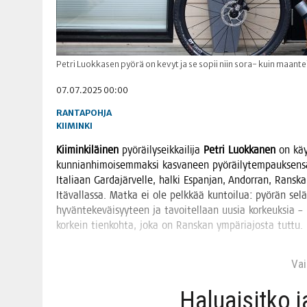
Petri Luokkasen pyörä on kevyt ja se sopii niin sora- kuin maant
07.07.2025 00:00
RANTAPOHJA
KIIMINKI
Kii­min­ki­läi­nen
pyö­räi­ly­seik­kai­li­ja
Pet­ri Luok­ka­nen
on käyn­
kun­nian­hi­moi­sem­mak­si kas­va­neen pyö­räi­ly­tem­pauk­sen­sa.
Ita­li­aan Gar­da­jär­vel­le, hal­ki Espan­jan, Andor­ran, Ran
Itä­val­las­sa. Mat­ka ei ole pelk­kää kun­toi­lua: pyö­rän selä
hyvän­te­ke­väi­syy­teen ja tavoi­tel­laan uusia kor­keuk­sia – 
kor­kein tien­koh­ta, joka on Rans­kan ympä­ria­jos­ta tuttu.
Vain
Haluai­sit­ko 