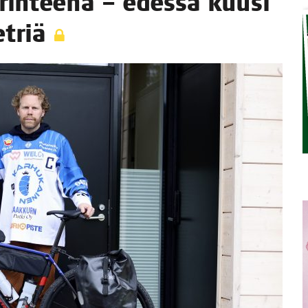
pe­rin­tee­nä – edes­sä kuusi
STA
etriä