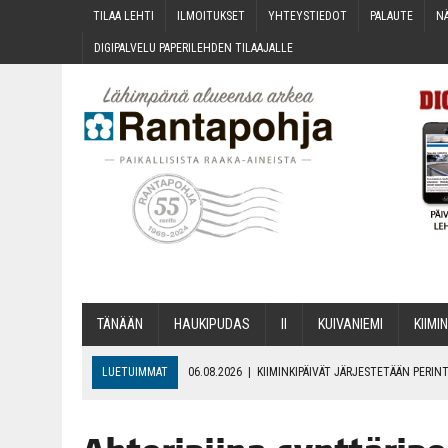
TILAA LEH­TI
ILMOI­TUK­SET
YHTEYS­TIE­DOT
PALAU­TE
NÄ
DIGI­PAL­VE­LU PAPE­RI­LEH­DEN TILAAJALLE
TÄNÄÄN
HAU­KI­PU­DAS
II
KUI­VA­NIE­MI
KII­MIN
LUETUIMMAT
06.08.2026
|
KII­MIN­KI­PÄI­VÄT JÄR­JES­TE­TÄÄN PER
06.08.2026
|
ONKS KAU­NOO NÄKYNY?
06.08.2026
|
MAKA­RO­NI­LAA­TI­KOL­LA ARKEEN