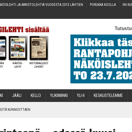
KÖIS­LEH­TI JA ARKIS­TO­LEH­TIÄ VUO­DES­TA 2013 LÄHTIEN
PORUK­KA KOOLLA
IIN KU
Tutustu
­KI
JÄÄ­LI
KEL­LO
YLI­KII­MIN­KI
YLI-II
KES­KUS­TE­LEM­ME
IN­TEI­TÄ KUNNIOITTAEN