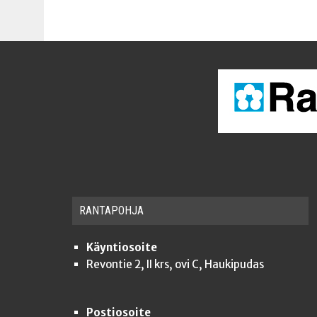
RAN­TA­POH­JA
Käyntiosoite
Revontie 2, II krs, ovi C, Haukipudas
Postiosoite