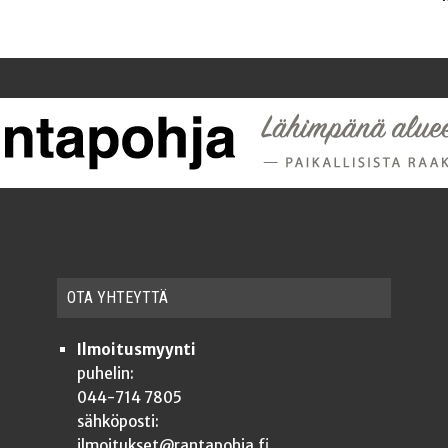
OTA YHTEYT­TÄ
Ilmoitusmyynti
puhelin:
044-714 7805
sähköposti:
ilmoitukset@rantapohja.fi