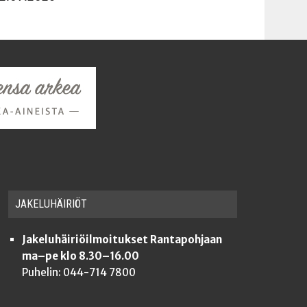
JAKE­LU­HÄI­RIÖT
Jakeluhäiriöilmoitukset Rantapohjaan
ma–pe klo 8.30–16.00
Puhelin: 044-714 7800