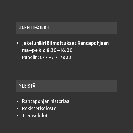
JAKE­LU­HÄI­RIÖT
Jakeluhäiriöilmoitukset Rantapohjaan
ma–pe klo 8.30–16.00
Puhelin: 044-714 7800
YLEISTÄ
Ran­ta­poh­jan historiaa
Rekis­te­ri­se­los­te
Tilauseh­dot