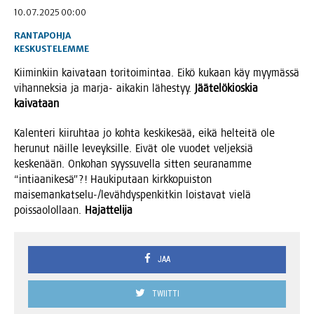
10.07.2025 00:00
RANTAPOHJA
KESKUSTELEMME
Kii­min­kiin kai­va­taan tori­toi­min­taa. Eikö kukaan käy myy­mäs­sä
vihan­nek­sia ja mar­ja- aika­kin lähes­tyy.
Jää­te­lö­kios­kia
kaivataan
Kalen­te­ri kii­ruh­taa jo koh­ta kes­ki­ke­sää, eikä hel­tei­tä ole
heru­nut näil­le leveyk­sil­le. Eivät ole vuo­det vel­jek­siä
kes­ke­nään. Onko­han syys­su­vel­la sit­ten seu­ra­nam­me
“inti­aa­ni­ke­sä”?! Hau­ki­pu­taan kirk­ko­puis­ton
mai­se­man­kat­se­lu-/le­väh­dys­pen­kit­kin lois­ta­vat vie­lä
pois­sao­lol­laan.
Hajat­te
lija
JAA
TWIITTI