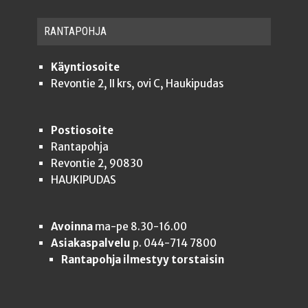
RAN­TA­POH­JA
Käyntiosoite
Revontie 2, II krs, ovi C, Haukipudas
Postiosoite
Rantapohja
Revontie 2, 90830
HAUKIPUDAS
Avoinna
ma-pe 8.30-16.00
Asiakaspalvelu
p. 044-714 7800
Rantapohja ilmestyy torstaisin