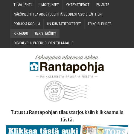
TILAA LEH­TI
ILMOI­TUK­SET
YHTEYS­TIE­DOT
PALAU­TE
NÄKÖIS­LEH­TI JA ARKIS­TO­LEH­TIÄ VUO­DES­TA 2013 LÄHTIEN
PORUK­KA KOOLLA
IIN KUN­TA­TIE­DOT­TEET
ERI­KOIS­LEH­DET
KIR­JAU­DU
REKIS­TE­RÖI­DY
DIGI­PAL­VE­LU PAPE­RI­LEH­DEN TILAAJALLE
Tutustu Rantapohjan tilaustarjouksiin klikkaamalla
tästä
.