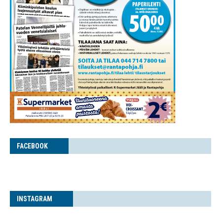
FACE­BOOK
INS­TA­GRAM