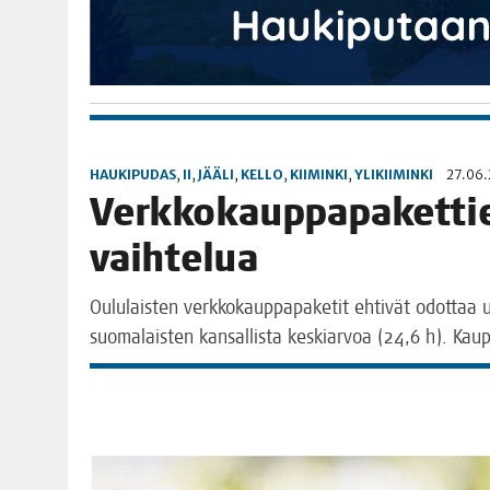
HAUKIPUDAS
,
II
,
JÄÄLI
,
KELLO
,
KIIMINKI
,
YLIKIIMINKI
27.06.
Verk­ko­kaup­pa­pa­ket­ti
vaihtelua
Oulu­lais­ten verk­ko­kaup­pa­pa­ke­tit ehti­vät odot­taa
suo­ma­lais­ten kan­sal­lis­ta kes­kiar­voa (24,6 h). Ka