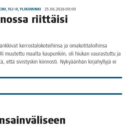
EMI
,
YLI-II
,
YLIKIIMINKI
25.06.2026 00:00
os­sa riit­täi­si
k­ki­vat ker­ros­ta­lo­ko­tei­hin­sa ja oma­ko­ti­ta­loi­hin­sa
li muu­tet­tu maal­ta kau­pun­kiin, oli hiu­kan vau­ras­tut­tu ja
tä, että sivis­tys­kin kiin­nos­ti. Nyky­ään­hän kir­ja­hyl­ly­jä ei
sain­vä­li­seen