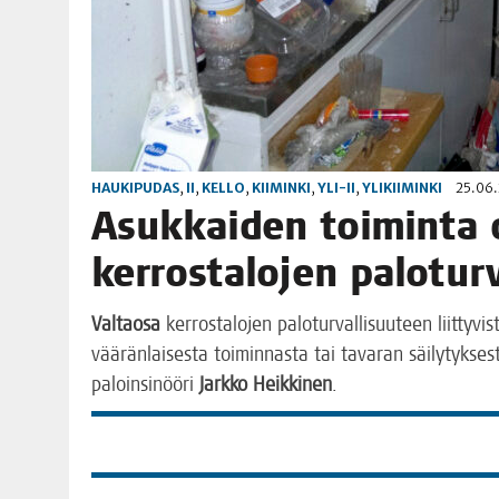
HAUKIPUDAS
,
II
,
KELLO
,
KIIMINKI
,
YLI-II
,
YLIKIIMINKI
25.06
Asuk­kai­den toi­min­ta 
ker­ros­ta­lo­jen palo­tu
Val­tao­sa
ker­ros­ta­lo­jen palo­tur­val­li­suu­teen liit­ty­v
vää­rän­lai­ses­ta toi­min­nas­ta tai tava­ran säi­ly­tyk­se
paloin­si­nöö­ri
Jark­ko Heik­ki­nen
.