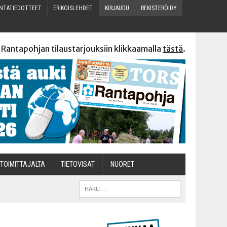
N­TA­TIE­DOT­TEET
ERI­KOIS­LEH­DET
KIR­JAU­DU
REKIS­TE­RÖI­DY
 Rantapohjan tilaustarjouksiin klikkaamalla
tästä
.
TOI­MIT­TA­JAL­TA
TIETOVISAT
NUO­RET