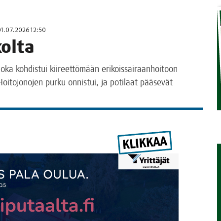
STA
01.07.2026 12:50
kolta
oka koh­dis­tui kii­reet­tö­mään eri­kois­sai­raan­hoi­toon
Hoi­to­jo­no­jen pur­ku onnis­tui, ja poti­laat pää­se­vät