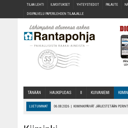
TILAA LEH­TI
ILMOI­TUK­SET
YHTEYS­TIE­DOT
PALAU­TE
NÄ
DIGI­PAL­VE­LU PAPE­RI­LEH­DEN TILAAJALLE
TÄNÄÄN
HAU­KI­PU­DAS
II
KUI­VA­NIE­MI
KII­MIN
LUETUIMMAT
06.08.2026
|
KII­MIN­KI­PÄI­VÄT JÄR­JES­TE­TÄÄN PER
06.08.2026
|
ONKS KAU­NOO NÄKYNY?
06.08.2026
|
MAKA­RO­NI­LAA­TI­KOL­LA ARKEEN