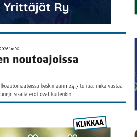
2026 14:00
en nou­toa­jois­sa
 ulkoau­to­maa­teis­sa kes­ki­mää­rin 24,7 tun­tia, mikä vas­taa
u­pun­gin sisäl­lä erot ovat kuitenkin…