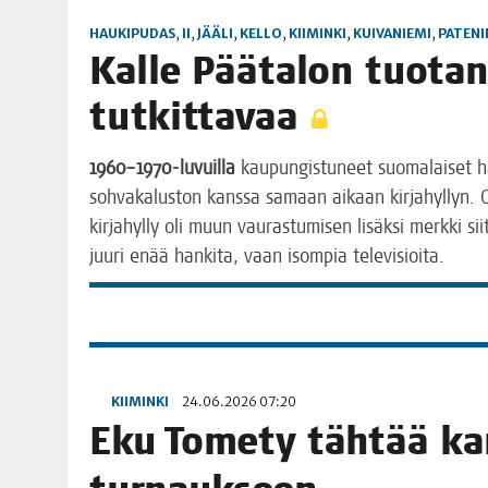
HAUKIPUDAS
,
II
,
JÄÄLI
,
KELLO
,
KIIMINKI
,
KUIVANIEMI
,
PATENI
Kal­le Pää­ta­lon tuo­tan­n
tutkittavaa
1960–1970-luvuilla
kau­pun­gis­tu­neet suo­ma­lai­set han
soh­va­ka­lus­ton kans­sa samaan aikaan kir­ja­hyl­lyn. O
kir­ja­hyl­ly oli muun vau­ras­tu­mi­sen lisäk­si merk­ki sii­
juu­ri enää han­ki­ta, vaan isom­pia televisioita.
KIIMINKI
24.06.2026 07:20
Eku Tome­ty täh­tää kan­