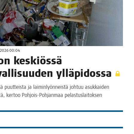
.2026 00:04
on kes­kiös­sä
r­val­li­suu­den ylläpidossa
is­tä puut­teis­ta ja lai­min­lyön­neis­tä joh­tuu asuk­kai­den
s­tä, ker­too Poh­jois-Poh­jan­maa pelas­tus­lai­tok­sen