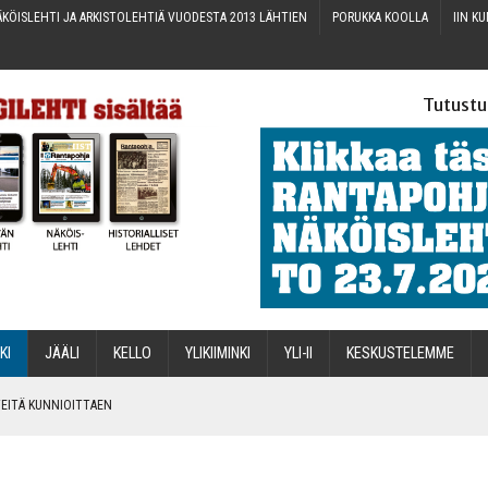
KÖIS­LEH­TI JA ARKIS­TO­LEH­TIÄ VUO­DES­TA 2013 LÄHTIEN
PORUK­KA KOOLLA
IIN KU
Tutustu
­KI
JÄÄ­LI
KEL­LO
YLI­KII­MIN­KI
YLI-II
KES­KUS­TE­LEM­ME
IN­TEI­TÄ KUNNIOITTAEN