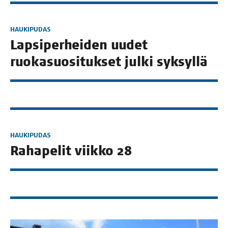
HAUKIPUDAS
Lap­si­per­hei­den uudet
ruo­ka­suo­si­tuk­set jul­ki syksyllä
HAUKIPUDAS
Raha­pe­lit viik­ko 28