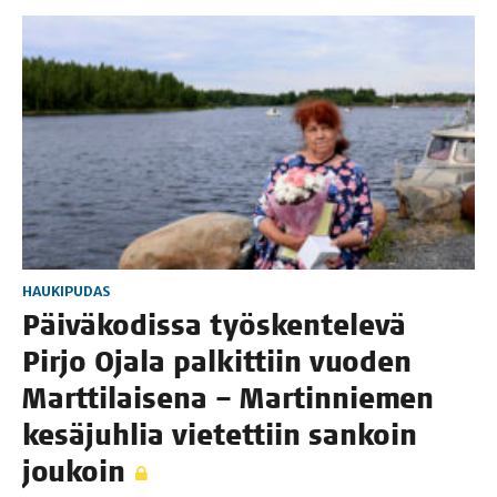
HAUKIPUDAS
Päi­vä­ko­dis­sa työs­ken­te­le­vä
Pir­jo Oja­la pal­kit­tiin vuo­den
Mart­ti­lai­se­na – Mar­tin­nie­men
kesä­juh­lia vie­tet­tiin san­koin
joukoin