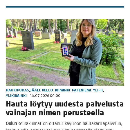
HAUKIPUDAS
,
JÄÄLI
,
KELLO
,
KIIMINKI
,
PATENIEMI
,
YLI-II
,
YLIKIIMINKI
16.07.2026 00:00
Hau­ta löy­tyy uudes­ta pal­ve­lus­ta
vain­ajan nimen perusteella
Oulun
seu­ra­kun­nat on otta­nut käyt­töön hau­ta­kart­ta­pal­ve­lun,