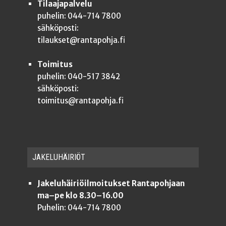
Tilaajapalvelu
puhelin: 044-714 7800
sähköposti:
tilaukset@rantapohja.fi
Toimitus
puhelin: 040-517 3842
sähköposti:
toimitus@rantapohja.fi
JAKE­LU­HÄI­RIÖT
Jakeluhäiriöilmoitukset Rantapohjaan
ma–pe klo 8.30–16.00
Puhelin: 044-714 7800