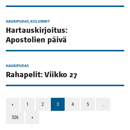
HAUKIPUDAS
,
KOLUMNIT
Har­taus­kir­joi­tus:
Apos­to­lien päivä
HAUKIPUDAS
Raha­pe­lit: Viik­ko 27
«
1
2
3
4
5
…
326
»