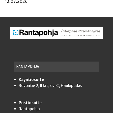
12.07.2026
RAN­TA­POH­JA
Käyntiosoite
Revontie 2, II krs, ovi C, Haukipudas
Postiosoite
Rantapohja