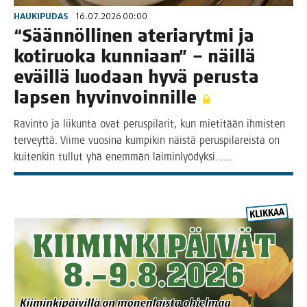
HAUKIPUDAS
16.07.2026 00:00
“Sään­nöl­li­nen ate­ria­ryt­mi ja
koti­ruo­ka kun­ni­aan” – näil­lä
eväil­lä luo­daan hyvä perus­ta
lap­sen hyvinvoinnille
Ravin­to ja lii­kun­ta ovat perus­pi­la­rit, kun mie­ti­tään ihmis­ten
ter­veyt­tä. Vii­me vuo­si­na kum­pi­kin näis­tä perus­pi­la­reis­ta on
kui­ten­kin tul­lut yhä enem­män laiminlyödyksi.……