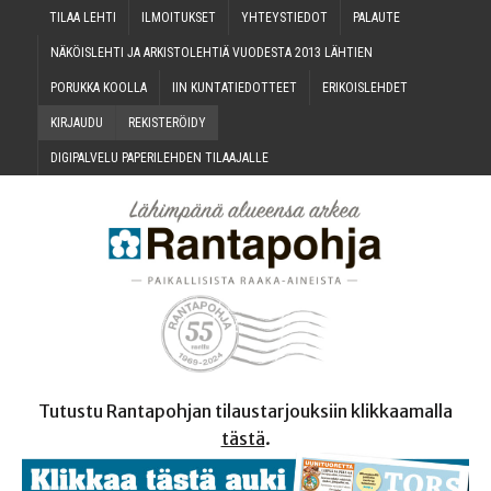
TILAA LEH­TI
ILMOI­TUK­SET
YHTEYS­TIE­DOT
PALAU­TE
NÄKÖIS­LEH­TI JA ARKIS­TO­LEH­TIÄ VUO­DES­TA 2013 LÄHTIEN
PORUK­KA KOOLLA
IIN KUN­TA­TIE­DOT­TEET
ERI­KOIS­LEH­DET
KIR­JAU­DU
REKIS­TE­RÖI­DY
DIGI­PAL­VE­LU PAPE­RI­LEH­DEN TILAAJALLE
Tutustu Rantapohjan tilaustarjouksiin klikkaamalla
tästä
.