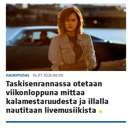
HAUKIPUDAS
16.07.2026 00:00
Tas­ki­sen­ran­nas­sa ote­taan
vii­kon­lop­pu­na mit­taa
kala­mes­ta­ruu­des­ta ja illal­la
nau­ti­taan livemusiikista