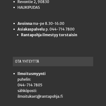
Revontie 2, 90830
HAUKIPUDAS
Avoinna
ma-pe 8.30-16.00
Asiakaspalvelu
p. 044-714 7800
Rantapohja ilmestyy torstaisin
OTA YHTEYT­TÄ
Ilmoitusmyynti
puhelin:
044-714 7805
sähköposti:
ilmoitukset@rantapohja.fi