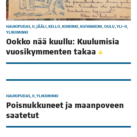
HAUKIPUDAS
,
II
,
JÄÄLI
,
KELLO
,
KIIMINKI
,
KUIVANIEMI
,
OULU
,
YLI-II
,
YLIKIIMINKI
Ook­ko nää kuul­lu: Kuu­lu­mi­sia
vuo­si­kym­men­ten takaa
HAUKIPUDAS
,
II
,
YLIKIIMINKI
Pois­nuk­ku­neet ja maan­po­veen
saatetut