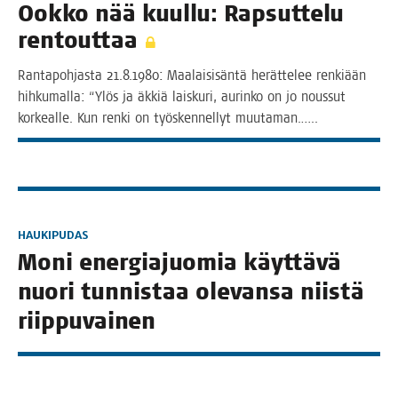
Ook­ko nää kuul­lu: Rap­sut­te­lu
rentouttaa
Ran­ta­poh­jas­ta 21.8.1980: Maa­lai­si­sän­tä herät­te­lee ren­ki­ään
hih­ku­mal­la: “Ylös ja äkkiä lais­ku­ri, aurin­ko on jo nous­sut
kor­keal­le. Kun ren­ki on työs­ken­nel­lyt muutaman.…..
HAUKIPUDAS
Moni ener­gia­juo­mia käyt­tä­vä
nuo­ri tun­nis­taa ole­van­sa niis­tä
riippuvainen