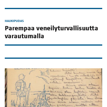
HAUKIPUDAS
Parem­paa venei­ly­tur­val­li­suut­ta
varautumalla