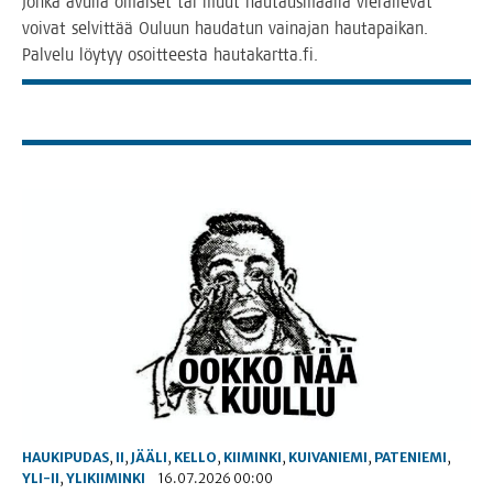
jon­ka avul­la omai­set tai muut hau­taus­maal­la vie­rai­le­vat
voi­vat sel­vit­tää Ouluun hau­da­tun vain­ajan hau­ta­pai­kan.
Pal­ve­lu löy­tyy osoit­tees­ta hautakartta.fi.
HAUKIPUDAS
,
II
,
JÄÄLI
,
KELLO
,
KIIMINKI
,
KUIVANIEMI
,
PATENIEMI
,
YLI-II
,
YLIKIIMINKI
16.07.2026 00:00