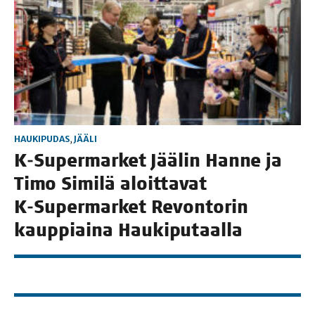
HAUKIPUDAS
,
JÄÄLI
K‑Supermarket Jää­lin Han­ne ja
Timo Simi­lä aloit­ta­vat
K‑Supermarket Revon­to­rin
kaup­piai­na Haukiputaalla