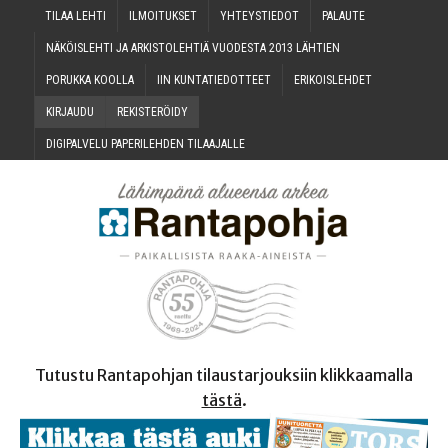
TILAA LEH­TI
ILMOI­TUK­SET
YHTEYS­TIE­DOT
PALAU­TE
NÄKÖIS­LEH­TI JA ARKIS­TO­LEH­TIÄ VUO­DES­TA 2013 LÄHTIEN
PORUK­KA KOOLLA
IIN KUN­TA­TIE­DOT­TEET
ERI­KOIS­LEH­DET
KIR­JAU­DU
REKIS­TE­RÖI­DY
DIGI­PAL­VE­LU PAPE­RI­LEH­DEN TILAAJALLE
Tutustu Rantapohjan tilaustarjouksiin klikkaamalla
tästä
.