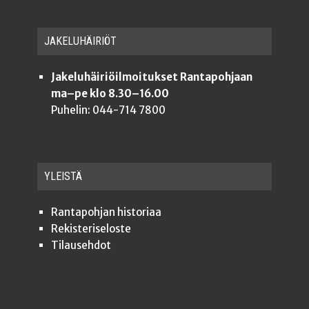
JAKE­LU­HÄI­RIÖT
Jakeluhäiriöilmoitukset Rantapohjaan
ma–pe klo 8.30–16.00
Puhelin: 044-714 7800
YLEISTÄ
Ran­ta­poh­jan historiaa
Rekis­te­ri­se­los­te
Tilauseh­dot