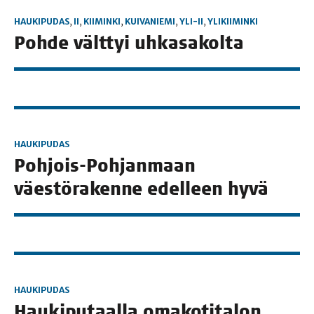
HAUKIPUDAS
,
II
,
KIIMINKI
,
KUIVANIEMI
,
YLI-II
,
YLIKIIMINKI
Poh­de vält­tyi uhkasakolta
HAUKIPUDAS
Poh­jois-Poh­jan­maan
väes­tö­ra­ken­ne edel­leen hyvä
HAUKIPUDAS
Hau­ki­pu­taal­la oma­ko­ti­ta­lon