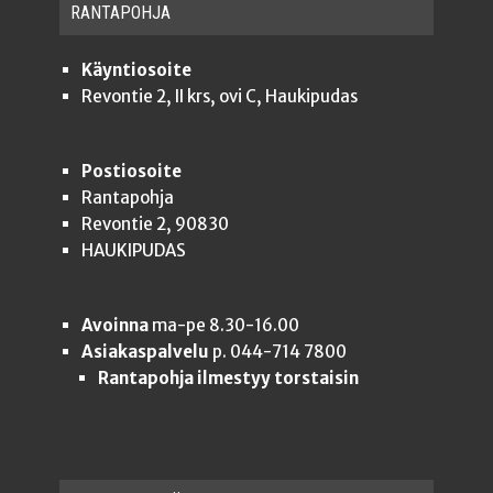
RAN­TA­POH­JA
Käyntiosoite
Revontie 2, II krs, ovi C, Haukipudas
Postiosoite
Rantapohja
Revontie 2, 90830
HAUKIPUDAS
Avoinna
ma-pe 8.30-16.00
Asiakaspalvelu
p. 044-714 7800
Rantapohja ilmestyy torstaisin