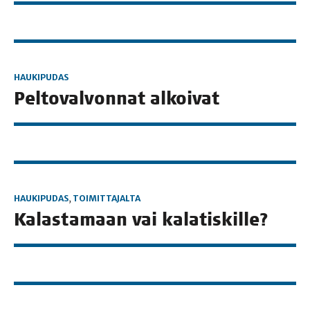
HAUKIPUDAS
Pel­to­val­von­nat alkoivat
HAUKIPUDAS
,
TOIMITTAJALTA
Kalas­ta­maan vai kalatiskille?