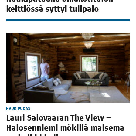
keit­tiös­sä syt­tyi tulipalo
HAUKIPUDAS
Lau­ri Salo­vaa­ran The View —
Halo­sen­nie­mi mökil­lä mai­se­ma