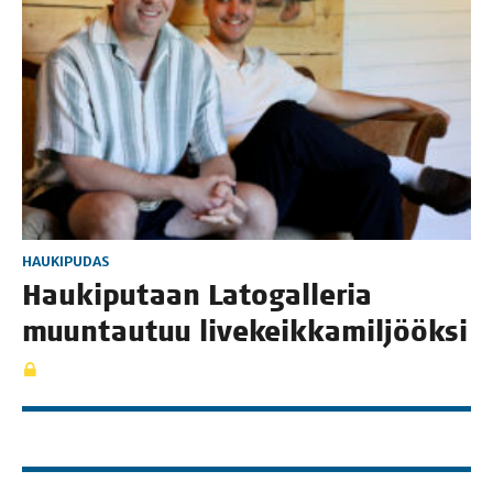
HAUKIPUDAS
Hau­ki­pu­taan Lato­gal­le­ria
muun­tau­tuu livekeikkamiljööksi