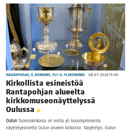
HAUKIPUDAS
,
II
,
KIIMINKI
,
YLI-II
,
YLIKIIMINKI
08.07.2026 15:00
Kir­kol­lis­ta esi­neis­töä
Ran­ta­poh­jan alu­eel­ta
kirk­ko­museo­näyt­te­lys­sä
Oulussa
Oulun
Tuo­mio­kir­kos­sa on esil­lä yli kuusi­kym­men­tä
näyt­te­lye­si­net­tä Oulun alu­een kir­kois­ta. Näyt­te­lyn, Oulun