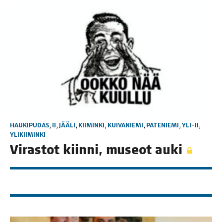
HAUKIPUDAS
,
II
,
JÄÄLI
,
KIIMINKI
,
KUIVANIEMI
,
PATENIEMI
,
YLI-II
,
YLIKIIMINKI
Viras­tot kiin­ni, museot auki