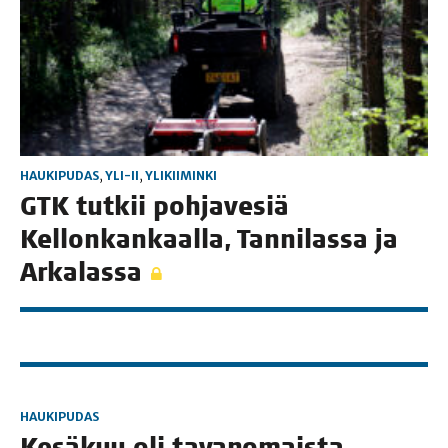
HAUKIPUDAS
,
YLI-II
,
YLIKIIMINKI
GTK tut­kii poh­ja­ve­siä
Kel­lon­kan­kaal­la, Tan­ni­las­sa ja
Arkalassa
HAUKIPUDAS
Kesä­kuu oli tavan­omais­ta