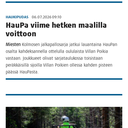
HAUKIPUDAS
06.07.2026 09:10
Hau­Pa vii­me het­ken maa­lil­la
voittoon
Mies­ten
Kol­mo­sen jal­ka­pal­lo­sar­ja jat­kui lau­an­tai­na Hau­Pan
osal­ta kah­dek­san­nel­la otte­lul­la oulu­lais­ta Vil­lan Poi­kia
vas­taan. Jouk­ku­eet oli­vat sar­ja­tau­lu­kos­sa toi­sis­taan
peräk­käi­sil­lä sijoil­la Vil­lan Poi­kien olles­sa kah­den pis­teen
pääs­sä HauPasta.