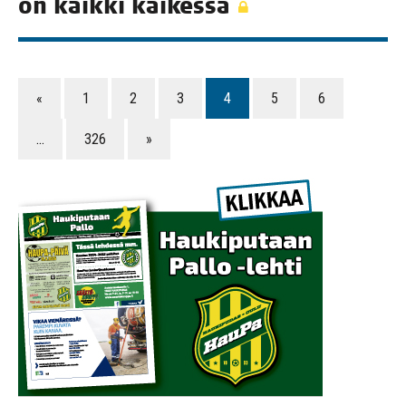
on kaik­ki kaikessa
«
1
2
3
4
5
6
…
326
»