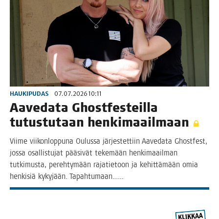
HAUKIPUDAS
07.07.2026 10:11
Aave­da­ta Ghost­fes­teil­la
tutus­tu­taan henkimaailmaan
Vii­me vii­kon­lop­pu­na Oulus­sa jär­jes­tet­tiin Aave­da­ta Ghost­fest,
jos­sa osal­lis­tu­jat pää­si­vät teke­mään hen­ki­maa­il­man
tut­ki­mus­ta, pereh­ty­mään raja­tie­toon ja kehit­tä­mään omia
hen­ki­siä kyky­jään. Tapahtumaan.…..