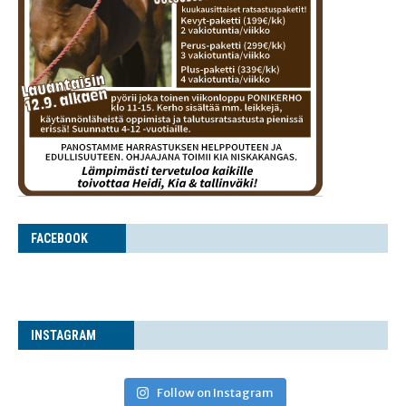
FACE­BOOK
INS­TA­GRAM
Follow on Instagram