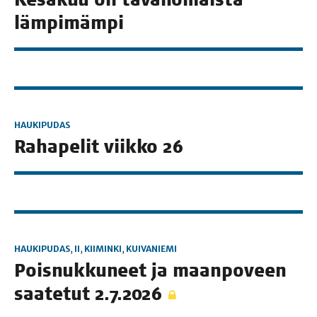
lämpimämpi
HAUKIPUDAS
Raha­pe­lit viik­ko 26
HAUKIPUDAS
,
II
,
KIIMINKI
,
KUIVANIEMI
Pois­nuk­ku­neet ja maan­po­veen
saa­te­tut 2.7.2026