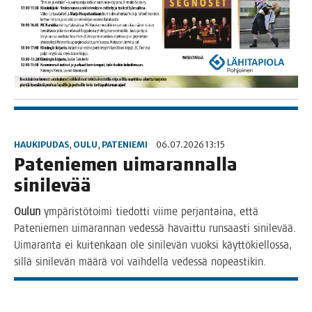
HAUKIPUDAS
,
OULU
,
PATENIEMI
06.07.2026 13:15
Pate­nie­men uima­ran­nal­la
sinilevää
Oulun
ympä­ris­tö­toi­mi tie­dot­ti vii­me per­jan­tai­na, että
Pate­nie­men uima­ran­nan vedes­sä havait­tu run­saas­ti sini­le­vää.
Uima­ran­ta ei kui­ten­kaan ole sini­le­vän vuok­si käyt­tö­kiel­los­sa,
sil­lä sini­le­vän mää­rä voi vaih­del­la vedes­sä nopeastikin.