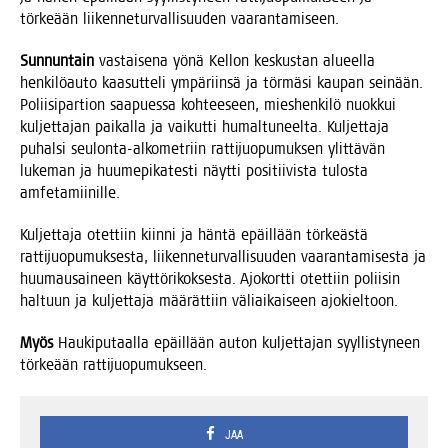
tör­ke­ään lii­ken­ne­tur­val­li­suu­den vaarantamiseen.
Sun­nun­tain
vas­tai­se­na yönä Kel­lon kes­kus­tan alu­eel­la
hen­ki­lö­au­to kaa­sut­te­li ympä­riin­sä ja tör­mä­si kau­pan sei­nään.
Polii­si­par­tion saa­pues­sa koh­tee­seen, mies­hen­ki­lö nuok­kui
kul­jet­ta­jan pai­kal­la ja vai­kut­ti humal­tu­neel­ta. Kul­jet­ta­ja
puhal­si seu­lon­ta-alko­met­riin rat­ti­juo­pu­muk­sen ylit­tä­vän
luke­man ja huu­me­pi­ka­tes­ti näyt­ti posi­tii­vis­ta tulos­ta
amfetamiinille.
Kul­jet­ta­ja otet­tiin kiin­ni ja hän­tä epäil­lään tör­keäs­tä
rat­ti­juo­pu­muk­ses­ta, lii­ken­ne­tur­val­li­suu­den vaa­ran­ta­mi­ses­ta ja
huu­mausai­neen käyt­tö­ri­kok­ses­ta. Ajo­kort­ti otet­tiin polii­sin
hal­tuun ja kul­jet­ta­ja mää­rät­tiin väliai­kai­seen ajokieltoon.
Myös
Hau­ki­pu­taal­la epäil­lään auton kul­jet­ta­jan syyl­lis­ty­neen
tör­ke­ään rattijuopumukseen.
JAA