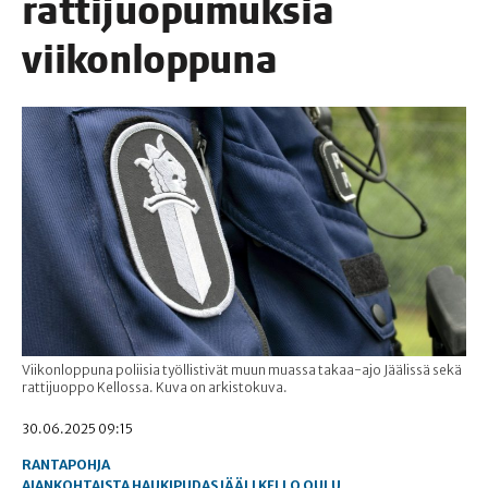
rat­ti­juo­pu­muk­sia
viikonloppuna
Viikonloppuna poliisia työllistivät muun muassa takaa-ajo Jäälissä sekä
rattijuoppo Kellossa. Kuva on arkistokuva.
30.06.2025 09:15
RANTAPOHJA
AJANKOHTAISTA
HAUKIPUDAS
JÄÄLI
KELLO
OULU