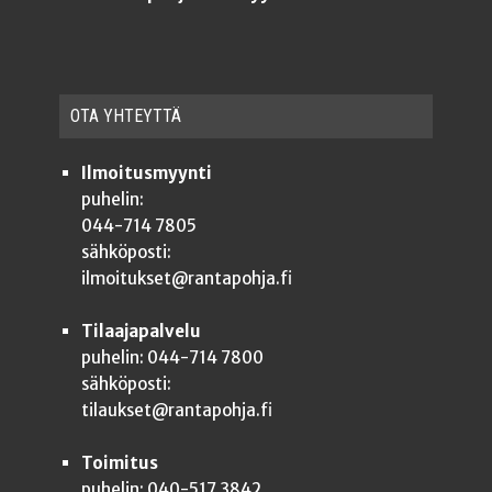
OTA YHTEYT­TÄ
Ilmoitusmyynti
puhelin:
044-714 7805
sähköposti:
ilmoitukset@rantapohja.fi
Tilaajapalvelu
puhelin: 044-714 7800
sähköposti:
tilaukset@rantapohja.fi
Toimitus
puhelin: 040-517 3842