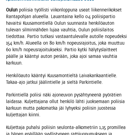
Oulun
polii­sia työl­lis­ti vii­kon­lop­pu­na useat lii­ken­ne­ri­kok­set
Ran­ta­poh­jan alu­eel­la. Lau­an­tai­na kel­lo 04 polii­si­par­tio
havait­si Kuusa­mon­tiel­lä Oulun suun­nas­ta hen­ki­lö­au­ton
tule­van sil­min­näh­den lujaa vauh­tia, Oulun polii­si­lai­tos
tie­dot­taa. Par­tio tut­ka­si vas­taan­tu­le­val­le autol­le nopeu­dek­si
154 km/h. Alu­eel­la on 80 km/h nopeus­ra­joi­tus, joka muut­tuu
60 km/h nopeus­ra­joi­tuk­sek­si. Par­tio kyt­ki häly­tys­lait­teet
pääl­le ja kään­tyi auton perään, joka ajoi samaa vauh­tia
karkuun.
Hen­ki­lö­au­to kään­tyi Kuusa­mon­tiel­tä Lai­va­kan­kaan­tiel­le.
Takaa-ajo jat­kui Jää­lin­tiel­le ja siel­tä Parkintielle.
Par­kin­tiel­lä polii­si näki ajo­neu­von pysäh­ty­nee­nä pyö­rä­tien
lai­das­sa. Kul­jet­ta­ja­na ollut hen­ki­lö läh­ti juok­se­maan polii­sia
kar­kuun mut­ta pako­mat­ka jäi lyhyek­si polii­sin juos­tes­sa
kul­jet­ta­jan kiinni.
Kul­jet­ta­ja puhal­si polii­sin seu­lon­ta-alko­met­riin 1,15 pro­mil­lea
ja hänen epäil­lään syyl­lis­ty­neen rat­ti­juo­pu­muk­seen ja