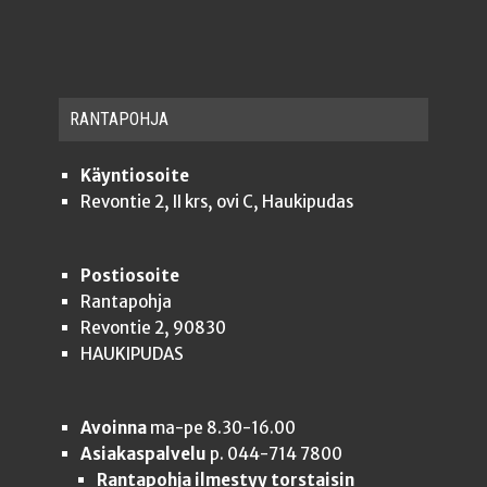
RAN­TA­POH­JA
Käyntiosoite
Revontie 2, II krs, ovi C, Haukipudas
Postiosoite
Rantapohja
Revontie 2, 90830
HAUKIPUDAS
Avoinna
ma-pe 8.30-16.00
Asiakaspalvelu
p. 044-714 7800
Rantapohja ilmestyy torstaisin