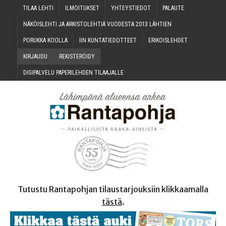
TILAA LEH­TI
ILMOI­TUK­SET
YHTEYS­TIE­DOT
PALAU­TE
NÄKÖIS­LEH­TI JA ARKIS­TO­LEH­TIÄ VUO­DES­TA 2013 LÄHTIEN
PORUK­KA KOOLLA
IIN KUN­TA­TIE­DOT­TEET
ERI­KOIS­LEH­DET
KIR­JAU­DU
REKIS­TE­RÖI­DY
DIGI­PAL­VE­LU PAPE­RI­LEH­DEN TILAAJALLE
Tutustu Rantapohjan tilaustarjouksiin klikkaamalla
tästä
.