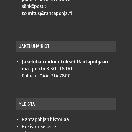
sähköposti:
toimitus@rantapohja.fi
JAKE­LU­HÄI­RIÖT
Jakeluhäiriöilmoitukset Rantapohjaan
ma–pe klo 8.30–16.00
Puhelin: 044-714 7800
YLEISTÄ
Ran­ta­poh­jan historiaa
Rekis­te­ri­se­los­te