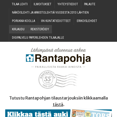
TILAA LEH­TI
ILMOI­TUK­SET
YHTEYS­TIE­DOT
PALAU­TE
NÄKÖIS­LEH­TI JA ARKIS­TO­LEH­TIÄ VUO­DES­TA 2013 LÄHTIEN
PORUK­KA KOOLLA
IIN KUN­TA­TIE­DOT­TEET
ERI­KOIS­LEH­DET
KIR­JAU­DU
REKIS­TE­RÖI­DY
DIGI­PAL­VE­LU PAPE­RI­LEH­DEN TILAAJALLE
Tutustu Rantapohjan tilaustarjouksiin klikkaamalla
tästä
.