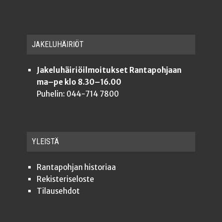
JAKE­LU­HÄI­RIÖT
Jakeluhäiriöilmoitukset Rantapohjaan
ma–pe klo 8.30–16.00
Puhelin: 044-714 7800
YLEISTÄ
Ran­ta­poh­jan historiaa
Rekis­te­ri­se­los­te
Tilauseh­dot