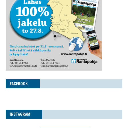
FACE­BOOK
INS­TA­GRAM