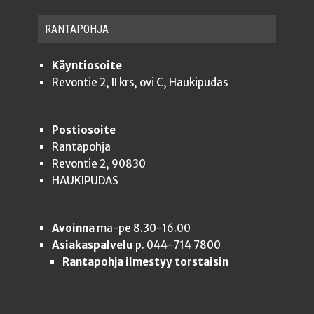
RAN­TA­POH­JA
Käyntiosoite
Revontie 2, II krs, ovi C, Haukipudas
Postiosoite
Rantapohja
Revontie 2, 90830
HAUKIPUDAS
Avoinna
ma-pe 8.30-16.00
Asiakaspalvelu
p. 044-714 7800
Rantapohja ilmestyy torstaisin