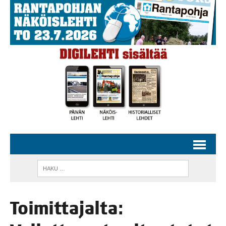
Toi­mit­ta­jal­ta: