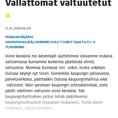
Val­lat­to­mat valtuutetut
11.01.2018 06:00
PEKKA KEVÄJÄRVI
HAUKIPUDAS
JÄÄLI
KIIMINKI
OULU
TOIMITTAJALTA
YLI-II
YLIKIIMINKI
Vii­me kevää­nä me äänes­tä­jät ajat­te­lim­me ole­vam­me muka­na
valit­se­mas­sa kun­tam­me kor­kein­ta päät­tä­vää elin­tä,
val­tuus­toa. Mones­sa kun­nas­sa niin onkin, mut­ta onko­han
Oulus­sa käy­nyt nyt toi­sin. Esi­mer­kik­si kau­pun­gin ydin­a­sias­ta,
pal­ve­lu­ver­kos­ta, päät­tää­kin Oulus­sa kau­pun­gin­hal­li­tus eikä
‑val­tuus­to. Näin sano­taan kau­pun­gin joh­to­sään­nös­sä, jos­ta
päät­ti edel­li­nen val­tuus­to vii­me kevää­nä. Toki
kau­pun­gin­hal­li­tuk­sen pitäi­si teh­dä pää­tök­sen­sä
kau­pun­gin­val­tuus­ton lin­jauk­sen mukai­ses­ti, mut­ta kuten
tie­de­tään, nämä linjaukset…