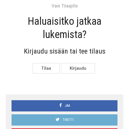
Vain Tilaa­jil­le
Haluai­sit­ko jat­kaa
lukemista?
Kir­jau­du sisään tai tee tilaus
Tilaa
Kir­jau­du
JAA
TWIITTI