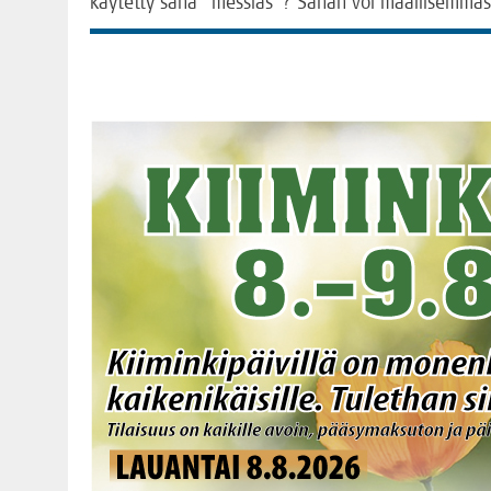
käy­tet­ty sana ”mes­sias”? Sanan voi maallisemma