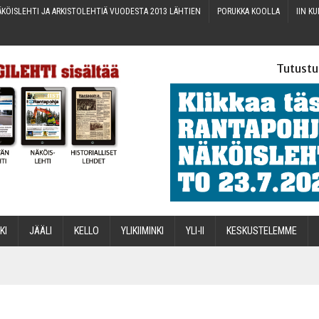
KÖIS­LEH­TI JA ARKIS­TO­LEH­TIÄ VUO­DES­TA 2013 LÄHTIEN
PORUK­KA KOOLLA
IIN KU
Tutustu
­KI
JÄÄ­LI
KEL­LO
YLI­KII­MIN­KI
YLI-II
KES­KUS­TE­LEM­ME
STA