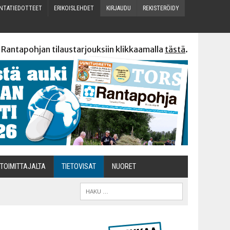
N­TA­TIE­DOT­TEET
ERI­KOIS­LEH­DET
KIR­JAU­DU
REKIS­TE­RÖI­DY
 Rantapohjan tilaustarjouksiin klikkaamalla
tästä
.
TOI­MIT­TA­JAL­TA
TIETOVISAT
NUO­RET