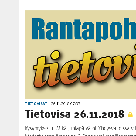
TIETOVISAT
26.11.2018 07:37
Tie­to­vi­sa 26.11.2018
Kysy­myk­set 1. Mikä juh­la­päi­vä oli Yhdys­val­lois­sa vii