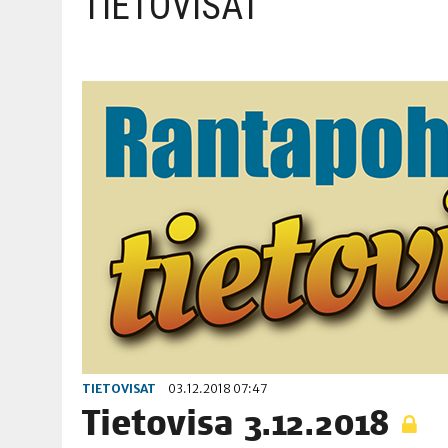
TIETOVISAT
06.08.2026
|
TOI­VEI­DEN KOTI IISTÄ!
06.08.2026
|
KII­MIN­KI­PÄI­VÄT JÄR­JES­TE­TÄÄN PERIN­TEI­TÄ KUNNIOIT
TIETOVISAT
03.12.2018 07:47
Tie­to­vi­sa 3.12.2018