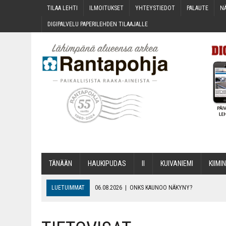
TILAA LEH­TI
ILMOI­TUK­SET
YHTEYS­TIE­DOT
PALAU­TE
NÄ
DIGI­PAL­VE­LU PAPE­RI­LEH­DEN TILAAJALLE
TÄNÄÄN
HAU­KI­PU­DAS
II
KUI­VA­NIE­MI
KII­MIN
LUETUIMMAT
06.08.2026
|
ONKS KAU­NOO NÄKYNY?
06.08.2026
|
MAKA­RO­NI­LAA­TI­KOL­LA ARKEEN
06.08.2026
|
OPIN­TOI­HIN KAN­SA­LAIS­OPIS­TOS­SA VOI SAA­DA AVUSTU