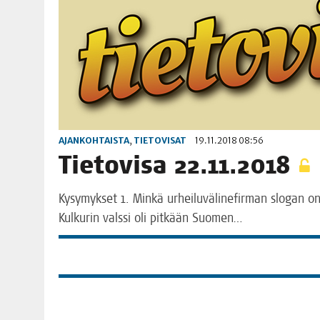
AJANKOHTAISTA
,
TIETOVISAT
19.11.2018 08:56
Tie­to­vi­sa 22.11.2018
Kysy­myk­set 1. Min­kä urhei­lu­vä­li­ne­fir­man slo­gan 
Kul­ku­rin vals­si oli pit­kään Suomen…