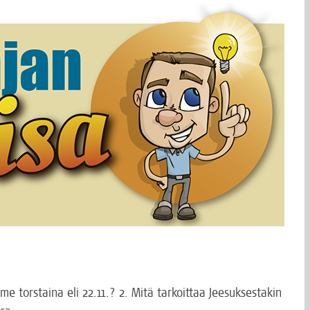
­me tors­tai­na eli 22.11.? 2. Mitä tar­koit­taa Jee­suk­ses­ta­kin