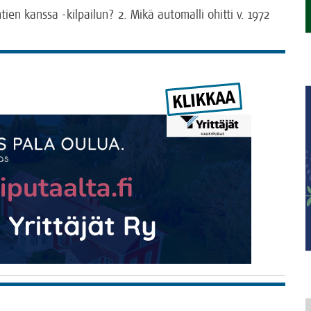
ien kans­sa ‑kil­pai­lun? 2. Mikä auto­mal­li ohit­ti v. 1972