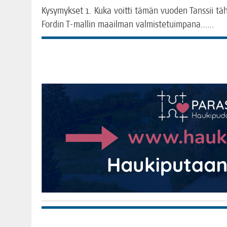
Kysy­myk­set 1. Kuka voit­ti tämän vuo­den Tans­sii täh­t
For­din T‑mallin maa­il­man valmistetuimpana.…..