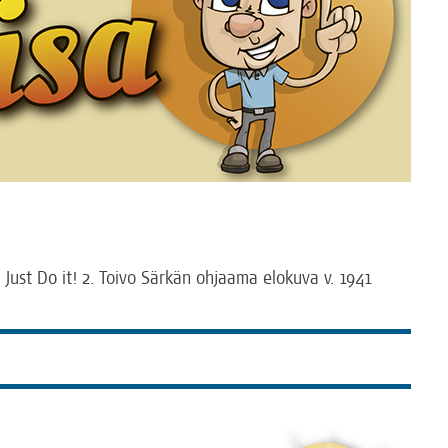
on Just Do it! 2. Toi­vo Sär­kän ohjaa­ma elo­ku­va v. 1941