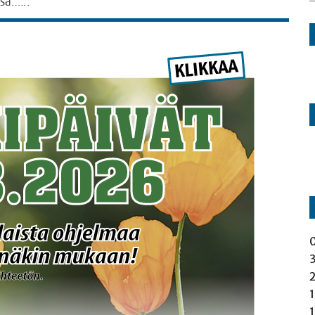
ssa.…..