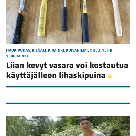
HAUKIPUDAS
,
II
,
JÄÄLI
,
KIIMINKI
,
KUIVANIEMI
,
OULU
,
YLI-II
,
YLIKIIMINKI
Lii­an kevyt vasa­ra voi kos­tau­tua
käyt­tä­jäl­leen lihaskipuina