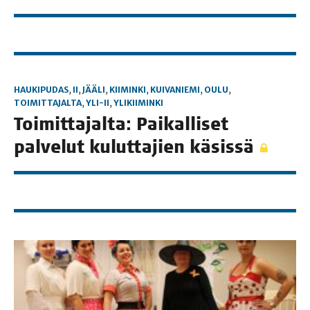
HAUKIPUDAS
,
II
,
JÄÄLI
,
KIIMINKI
,
KUIVANIEMI
,
OULU
,
TOIMITTAJALTA
,
YLI-II
,
YLIKIIMINKI
Toi­mit­ta­jal­ta: Pai­kal­li­set
pal­ve­lut kulut­ta­jien käsissä