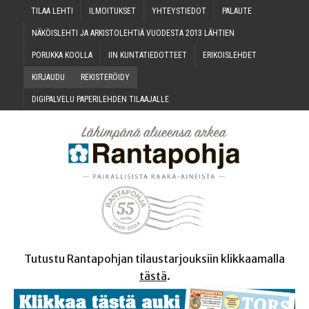
TILAA LEH­TI
ILMOI­TUK­SET
YHTEYS­TIE­DOT
PALAU­TE
NÄKÖIS­LEH­TI JA ARKIS­TO­LEH­TIÄ VUO­DES­TA 2013 LÄHTIEN
PORUK­KA KOOLLA
IIN KUN­TA­TIE­DOT­TEET
ERI­KOIS­LEH­DET
KIR­JAU­DU
REKIS­TE­RÖI­DY
DIGI­PAL­VE­LU PAPE­RI­LEH­DEN TILAAJALLE
Tutustu Rantapohjan tilaustarjouksiin klikkaamalla
tästä
.