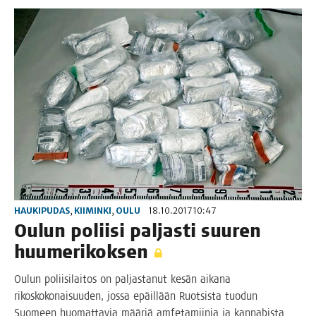
HAUKIPUDAS
,
KIIMINKI
,
OULU
18.10.2017 10:47
Oulun polii­si pal­jas­ti suu­ren
huumerikoksen
Oulun polii­si­lai­tos on pal­jas­ta­nut kesän aika­na
rikos­ko­ko­nai­suu­den, jos­sa epäil­lään Ruot­sis­ta tuo­dun
Suo­meen huo­mat­ta­via mää­riä amfe­ta­mii­nia ja kan­na­bis­ta.