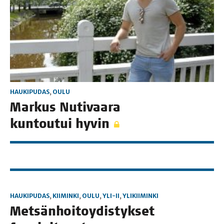
HAUKIPUDAS
,
OULU
Mar­kus Nuti­vaa­ra
kun­tou­tui hyvin
HAUKIPUDAS
,
KIIMINKI
,
OULU
,
YLI-II
,
YLIKIIMINKI
Met­sän­hoi­to­y­dis­tyk­set