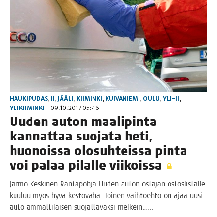
HAUKIPUDAS
,
II
,
JÄÄLI
,
KIIMINKI
,
KUIVANIEMI
,
OULU
,
YLI-II
,
YLIKIIMINKI
09.10.2017 05:46
Uuden auton maa­li­pin­ta
kan­nat­taa suo­ja­ta heti,
huo­nois­sa olo­suh­teis­sa pin­ta
voi palaa pilal­le viikoissa
Jar­mo Kes­ki­nen Ran­ta­poh­ja Uuden auton osta­jan ostos­lis­tal­le
kuu­luu myös hyvä kes­to­va­ha. Toi­nen vaih­toeh­to on ajaa uusi
auto ammat­ti­lai­sen suo­jat­ta­vak­si melkein.…..