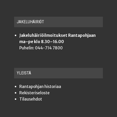
JAKE­LU­HÄI­RIÖT
Jakeluhäiriöilmoitukset Rantapohjaan
ma–pe klo 8.30–16.00
Puhelin: 044-714 7800
YLEISTÄ
Ran­ta­poh­jan historiaa
Rekis­te­ri­se­los­te
Tilauseh­dot