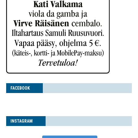
FACE­BOOK
INS­TA­GRAM