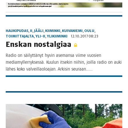
HAUKIPUDAS
,
II
,
JÄÄLI
,
KIIMINKI
,
KUIVANIEMI
,
OULU
,
TOIMITTAJALTA
,
YLI-II
,
YLIKIIMINKI
12.10.2017 08:23
Ens­kan nostalgiaa
Radio on säi­lyt­tä­nyt hyvin ase­man­sa vii­me vuo­sien
media­myl­ler­ryk­ses­sä. Kuu­lun itse­kin nii­hin, joil­la radio on auki
lähes koko val­veil­lao­loa­jan. Arki­sin seuraan.…..