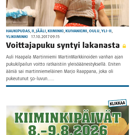
HAUKIPUDAS
,
II
,
JÄÄLI
,
KIIMINKI
,
KUIVANIEMI
,
OULU
,
YLI-II
,
YLIKIIMINKI
17.10.2017 09:15
Voit­ta­ja­pu­ku syn­tyi lakanasta
Auli Haa­pa­la Mar­tin­nie­mi Mar­tin­Mark­ki­noi­den van­han ajan
puku­kil­pai­lun voit­to rat­kais­tiin ylei­söää­nes­tyk­sel­lä. Eni­ten
ääniä sai mar­tin­nie­me­läi­nen Mar­jo Raap­pa­na, joka oli
pukeu­tu­nut 50-luvun.…..