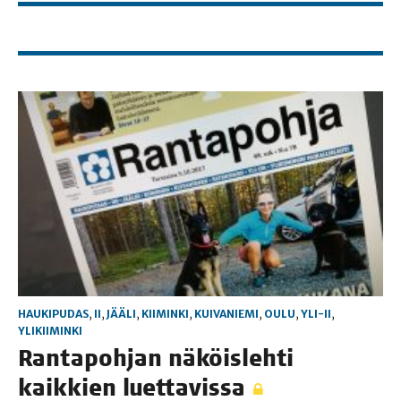
HAUKIPUDAS
,
II
,
JÄÄLI
,
KIIMINKI
,
KUIVANIEMI
,
OULU
,
YLI-II
,
YLIKIIMINKI
Ran­ta­poh­jan näköis­leh­ti
kaik­kien luettavissa