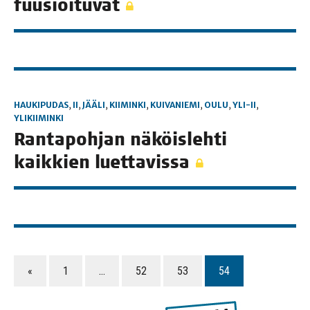
fuusioituvat
HAUKIPUDAS
,
II
,
JÄÄLI
,
KIIMINKI
,
KUIVANIEMI
,
OULU
,
YLI-II
,
YLIKIIMINKI
Ran­ta­poh­jan näköis­leh­ti
kaik­kien luettavissa
«
1
…
52
53
54