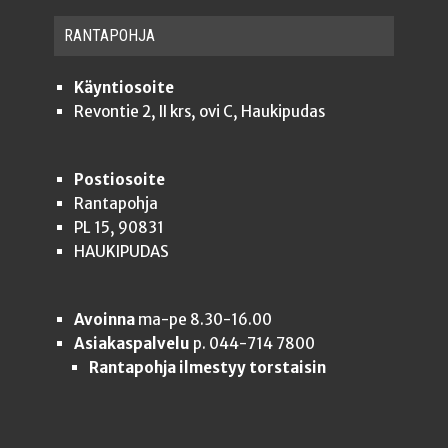
RAN­TA­POH­JA
Käyntiosoite
Revontie 2, II krs, ovi C, Haukipudas
Postiosoite
Rantapohja
PL 15, 90831
HAUKIPUDAS
Avoinna
ma-pe 8.30-16.00
Asiakaspalvelu
p. 044-714 7800
Rantapohja ilmestyy torstaisin