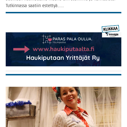
Tut­kin­nas­sa saa­tiin estettyä.…..