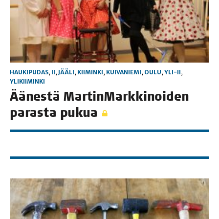
HAUKIPUDAS
,
II
,
JÄÄLI
,
KIIMINKI
,
KUIVANIEMI
,
OULU
,
YLI-II
,
YLIKIIMINKI
Äänes­tä Mar­tin­Mark­ki­noi­den
paras­ta pukua