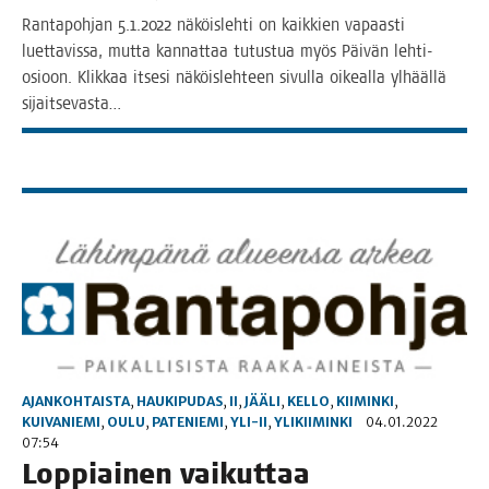
Ran­ta­poh­jan 5.1.2022 näköis­leh­ti on kaik­kien vapaas­ti
luet­ta­vis­sa, mut­ta kan­nat­taa tutus­tua myös Päi­vän leh­­ti-
osioon. Klik­kaa itse­si näköis­leh­teen sivul­la oikeal­la ylhääl­lä
sijaitsevasta…
AJANKOHTAISTA
,
HAUKIPUDAS
,
II
,
JÄÄLI
,
KELLO
,
KIIMINKI
,
KUIVANIEMI
,
OULU
,
PATENIEMI
,
YLI-II
,
YLIKIIMINKI
04.01.2022
07:54
Lop­piai­nen vai­kut­taa