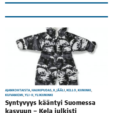
AJANKOHTAISTA
,
HAUKIPUDAS
,
II
,
JÄÄLI
,
KELLO
,
KIIMINKI
,
KUIVANIEMI
,
YLI-II
,
YLIKIIMINKI
Syn­ty­vyys kään­tyi Suo­mes­sa
kas­vuun – Kela jul­kis­ti