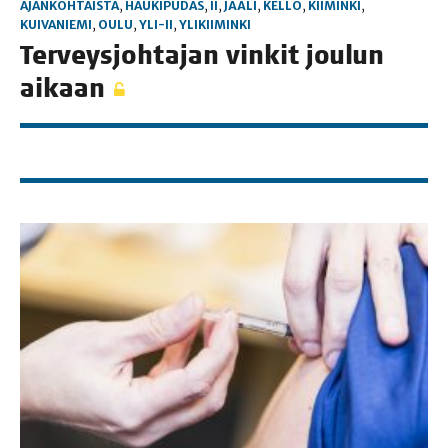
AJANKOHTAISTA
,
HAUKIPUDAS
,
II
,
JÄÄLI
,
KELLO
,
KIIMINKI
,
KUIVANIEMI
,
OULU
,
YLI-II
,
YLIKIIMINKI
Ter­veys­joh­ta­jan vin­kit jou­lun
aikaan