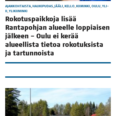
AJANKOHTAISTA
,
HAUKIPUDAS
,
JÄÄLI
,
KELLO
,
KIIMINKI
,
OULU
,
YLI-
II
,
YLIKIIMINKI
Roko­tus­paik­ko­ja lisää
Ran­ta­poh­jan alu­eel­le lop­piai­sen
jäl­keen – Oulu ei kerää
alu­eel­lis­ta tie­toa roko­tuk­sis­ta
ja tartunnoista