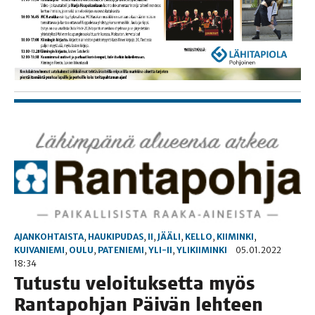
AJANKOHTAISTA
,
HAUKIPUDAS
,
II
,
JÄÄLI
,
KELLO
,
KIIMINKI
,
KUIVANIEMI
,
OULU
,
PATENIEMI
,
YLI-II
,
YLIKIIMINKI
05.01.2022
18:34
Tutus­tu veloi­tuk­set­ta myös
Ran­ta­poh­jan Päi­vän lehteen