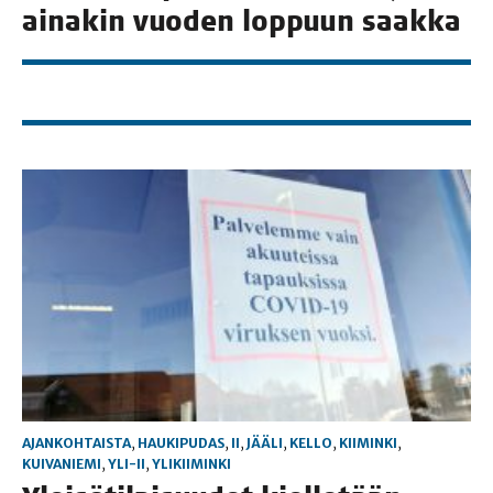
aina­kin vuo­den lop­puun saakka
AJANKOHTAISTA
,
HAUKIPUDAS
,
II
,
JÄÄLI
,
KELLO
,
KIIMINKI
,
KUIVANIEMI
,
YLI-II
,
YLIKIIMINKI