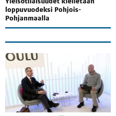
Ylei­sö­ti­lai­suu­det kiel­le­tään
lop­pu­vuo­dek­si Pohjois-
Pohjanmaalla