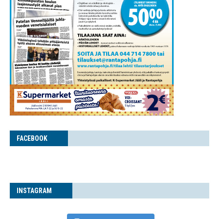
FACE­BOOK
INS­TA­GRAM