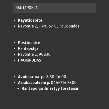
RAN­TA­POH­JA
Käyntiosoite
Revontie 2, II krs, ovi C, Haukipudas
Postiosoite
Rantapohja
Revontie 2, 90830
HAUKIPUDAS
Avoinna
ma-pe 8.30-16.00
Asiakaspalvelu
p. 044-714 7800
Rantapohja ilmestyy torstaisin