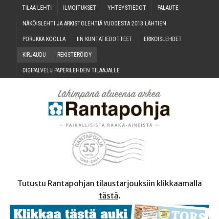
TILAA LEH­TI
ILMOI­TUK­SET
YHTEYS­TIE­DOT
PALAU­TE
NÄKÖIS­LEH­TI JA ARKIS­TO­LEH­TIÄ VUO­DES­TA 2013 LÄHTIEN
PORUK­KA KOOLLA
IIN KUN­TA­TIE­DOT­TEET
ERI­KOIS­LEH­DET
KIR­JAU­DU
REKIS­TE­RÖI­DY
DIGI­PAL­VE­LU PAPE­RI­LEH­DEN TILAAJALLE
Tutustu Rantapohjan tilaustarjouksiin klikkaamalla
tästä
.