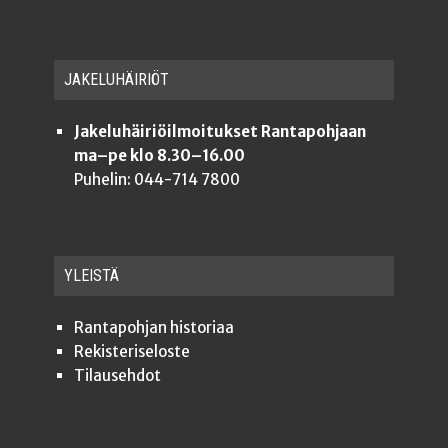
JAKE­LU­HÄI­RIÖT
Jakeluhäiriöilmoitukset Rantapohjaan
ma–pe klo 8.30–16.00
Puhelin: 044-714 7800
YLEISTÄ
Ran­ta­poh­jan historiaa
Rekis­te­ri­se­los­te
Tilauseh­dot