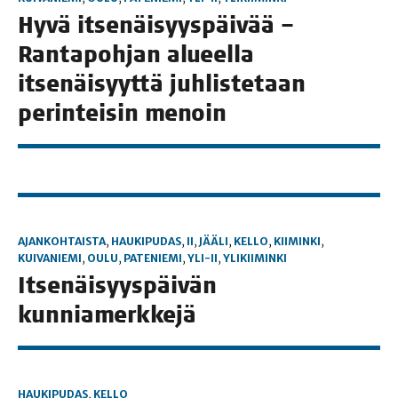
Hyvä itse­näi­syys­päi­vää –
Ran­ta­poh­jan alu­eel­la
itse­näi­syyt­tä juh­lis­te­taan
perin­tei­sin menoin
AJANKOHTAISTA
,
HAUKIPUDAS
,
II
,
JÄÄLI
,
KELLO
,
KIIMINKI
,
KUIVANIEMI
,
OULU
,
PATENIEMI
,
YLI-II
,
YLIKIIMINKI
Itse­näi­syys­päi­vän
kunniamerkkejä
HAUKIPUDAS
,
KELLO