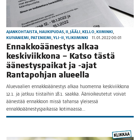
AJANKOHTAISTA
,
HAUKIPUDAS
,
II
,
JÄÄLI
,
KELLO
,
KIIMINKI
,
KUIVANIEMI
,
PATENIEMI
,
YLI-II
,
YLIKIIMINKI
11.01.2022 00:01
Ennak­ko­ää­nes­tys alkaa
kes­ki­viik­ko­na – Kat­so täs­tä
äänes­tys­pai­kat ja ‑ajat
Ran­ta­poh­jan alueella
Alue­vaa­lien ennak­ko­ää­nes­tys alkaa huo­men­na kes­ki­viik­ko­na
12.1. ja jat­kuu tiis­tai­hin 18.1. saak­ka. Äänioi­keu­te­tut voi­vat
äänes­tää ennak­koon mis­sä tahan­sa ylei­ses­sä
ennak­ko­ää­nes­tys­pai­kas­sa kotimaassa…