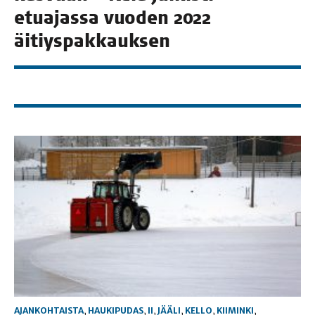
etua­jas­sa vuo­den 2022
äitiyspakkauksen
AJANKOHTAISTA
,
HAUKIPUDAS
,
II
,
JÄÄLI
,
KELLO
,
KIIMINKI
,