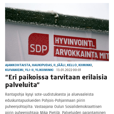
AJANKOHTAISTA
,
HAUKIPUDAS
,
II
,
JÄÄLI
,
KELLO
,
KIIMINKI
,
KUIVANIEMI
,
YLI-II
,
YLIKIIMINKI
13.01.2022 00:01
“Eri pai­kois­sa tar­vi­taan eri­lai­sia
palveluita”
Ran­ta­poh­ja kysyi sote-uudis­­tuk­­ses­­ta ja alue­vaa­leis­ta
edus­kun­ta­puo­luei­den Poh­­jois-Poh­­jan­­maan pii­rin
puheen­joh­ta­jil­ta. Vas­taa­ja­na Oulun Sosia­li­de­mo­kraat­ti­sen
pii­rin puheen­joh­ta­ja Mika Pie­ti­lä. Pal­ve­lui­den paran­ta­mi­nen