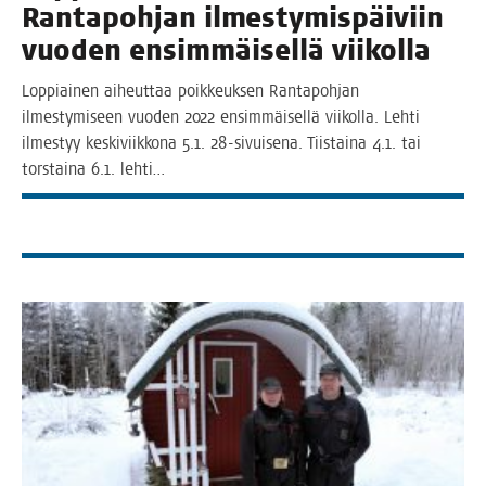
Ran­ta­poh­jan ilmes­ty­mis­päi­viin
vuo­den ensim­mäi­sel­lä viikolla
Lop­piai­nen aiheut­taa poik­keuk­sen Ran­ta­poh­jan
ilmes­ty­mi­seen vuo­den 2022 ensim­mäi­sel­lä vii­kol­la. Leh­ti
ilmes­tyy kes­ki­viik­ko­na 5.1. 28-sivui­­se­­na. Tiis­tai­na 4.1. tai
tors­tai­na 6.1. lehti…