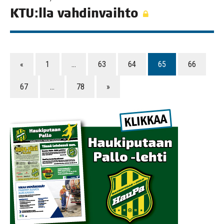
KTU:lla vah­din­vaih­to
«
1
…
63
64
65
66
67
…
78
»