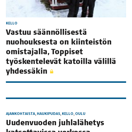
KELLO
Vas­tuu sään­nöl­li­ses­tä
nuo­houk­ses­ta on kiin­teis­tön
omis­ta­jal­la, Top­pi­set
työs­ken­te­le­vät katoil­la välil­lä
yhdessäkin
AJANKOHTAISTA
,
HAUKIPUDAS
,
KELLO
,
OULU
Uuden­vuo­den juh­la­lä­he­tys