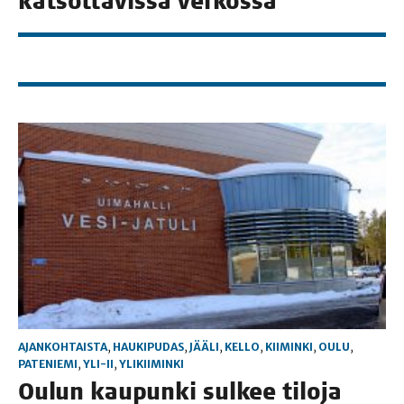
kat­sot­ta­vis­sa verkossa
AJANKOHTAISTA
,
HAUKIPUDAS
,
JÄÄLI
,
KELLO
,
KIIMINKI
,
OULU
,
PATENIEMI
,
YLI-II
,
YLIKIIMINKI
Oulun kau­pun­ki sul­kee tilo­ja