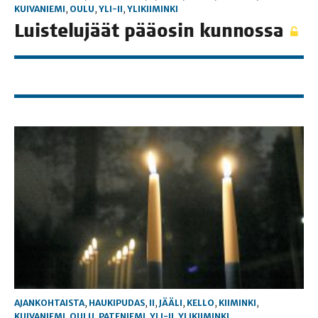
KUIVANIEMI
,
OULU
,
YLI-II
,
YLIKIIMINKI
Luis­te­lu­jäät pää­osin kunnossa
AJANKOHTAISTA
,
HAUKIPUDAS
,
II
,
JÄÄLI
,
KELLO
,
KIIMINKI
,
KUIVANIEMI
,
OULU
,
PATENIEMI
,
YLI-II
,
YLIKIIMINKI