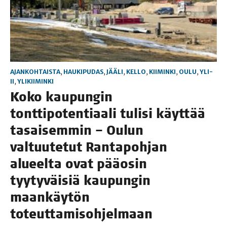
AJANKOHTAISTA
,
HAUKIPUDAS
,
JÄÄLI
,
KELLO
,
KIIMINKI
,
OULU
,
YLI-
II
,
YLIKIIMINKI
Koko kau­pun­gin
tont­ti­po­ten­ti­aa­li tuli­si käyt­tää
tasai­sem­min – Oulun
val­tuu­te­tut Ran­ta­poh­jan
alu­eel­ta ovat pää­osin
tyy­ty­väi­siä kau­pun­gin
maan­käy­tön
toteuttamisohjelmaan