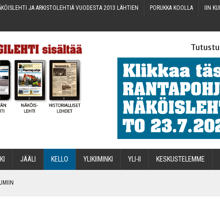
KÖIS­LEH­TI JA ARKIS­TO­LEH­TIÄ VUO­DES­TA 2013 LÄHTIEN
PORUK­KA KOOLLA
IIN KU
Tutustu
­KI
JÄÄ­LI
KEL­LO
YLI­KII­MIN­KI
YLI-II
KES­KUS­TE­LEM­ME
TUMIIN
TAEN