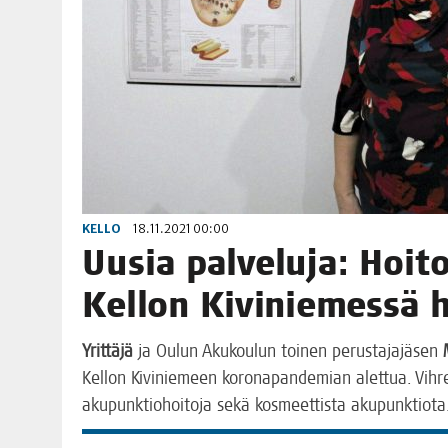
KELLO
18.11.2021 00:00
Uusia pal­ve­lu­ja: Hoi­t
Kel­lon Kivi­nie­mes­sä
Yrit­tä­jä
ja Oulun Aku­kou­lun toi­nen perus­ta­ja­jä­sen
Kel­lon Kivi­nie­meen koro­na­pan­de­mian alet­tua. Vih­reä K
aku­punk­tio­hoi­to­ja sekä kos­meet­tis­ta akupunktiot