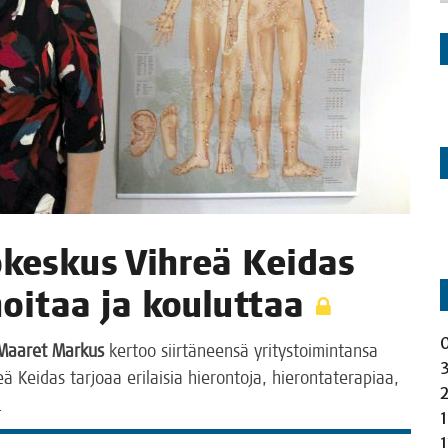
o­kes­kus Vih­reä Kei­das
 hoi­taa ja kouluttaa
Maa­ret Mar­kus
ker­too siir­tä­neen­sä yri­tys­toi­min­tan­sa
ei­das tar­jo­aa eri­lai­sia hie­ron­to­ja, hie­ron­ta­te­ra­pi­aa,
a.