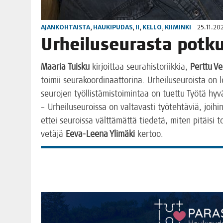
AJANKOHTAISTA
,
HAUKIPUDAS
,
II
,
KELLO
,
KIIMINKI
25.11.20
Urhei­luseu­ras­ta pot­
Maa­ria Tuis­ku
kir­joit­taa seu­ra­his­to­riik­kia,
Pert­tu Ve
toi­mii seu­ra­koor­di­naat­to­ri­na. Urhei­luseu­rois­ta on l
seu­ro­jen työl­lis­tä­mis­toi­min­taa on tuet­tu Työ­tä h
– Urhei­luseu­rois­sa on val­ta­vas­ti työ­teh­tä­viä, joi­hi
ettei seu­rois­sa vält­tä­mät­tä tie­de­tä, miten pitäi­si 
vetä­jä
Eeva-Lee­na Yli­mä­ki
ker­too.