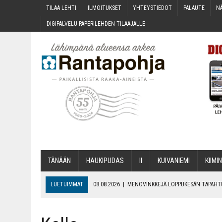
TILAA LEH­TI
ILMOI­TUK­SET
YHTEYS­TIE­DOT
PALAU­TE
NÄ
DIGI­PAL­VE­LU PAPE­RI­LEH­DEN TILAAJALLE
TÄNÄÄN
HAU­KI­PU­DAS
II
KUI­VA­NIE­MI
KII­MIN
LUETUIMMAT
08.08.2026
|
MENO­VINK­KE­JÄ LOP­PU­KE­SÄN TAPAH
06.08.2026
|
KII­MIN­KI­PÄI­VÄT JÄR­JES­TE­TÄÄN PERIN­TEI­TÄ KUNNIOIT
06.08.2026
|
ONKS KAU­NOO NÄKYNY?