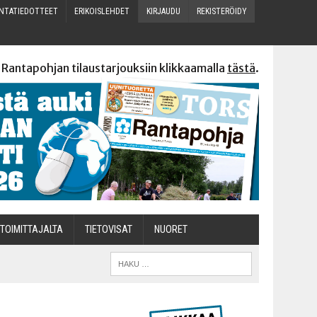
N­TA­TIE­DOT­TEET
ERI­KOIS­LEH­DET
KIR­JAU­DU
REKIS­TE­RÖI­DY
 Rantapohjan tilaustarjouksiin klikkaamalla
tästä
.
TOI­MIT­TA­JAL­TA
TIETOVISAT
NUO­RET