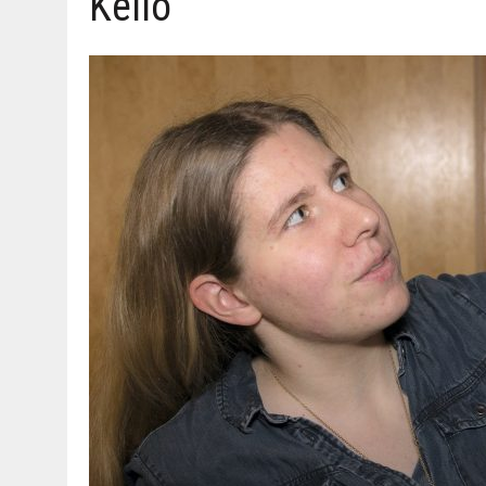
Kello
06.08.2026
|
MAKA­RO­NI­LAA­TI­KOL­LA ARKEEN
09.08.2026
|
RAN­TA­POH­JAN TIE­TO­VI­SA 9.8.2026