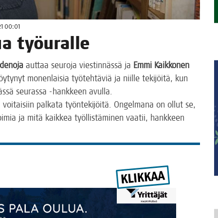
21 00:01
kua työuralle
de­no­ja
aut­taa seu­ro­ja vies­tin­näs­sä ja
Emmi Kaik­ko­nen
öy­ty­nyt monen­lai­sia työ­teh­tä­viä ja niil­le teki­jöi­tä, kun
yväs­sä seu­ras­sa ‑hank­keen avulla.
n voi­tai­siin pal­ka­ta työn­te­ki­jöi­tä. Ongel­ma­na on ollut se,
toi­mia ja mitä kaik­kea työl­lis­tä­mi­nen vaa­tii, hank­keen