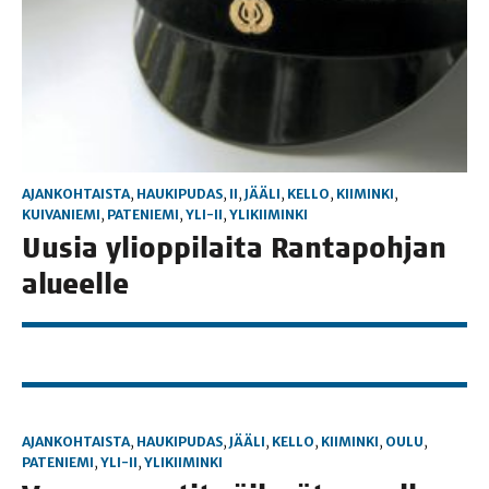
AJANKOHTAISTA
,
HAUKIPUDAS
,
II
,
JÄÄLI
,
KELLO
,
KIIMINKI
,
KUIVANIEMI
,
PATENIEMI
,
YLI-II
,
YLIKIIMINKI
Uusia yli­op­pi­lai­ta Ran­ta­poh­jan
alueelle
AJANKOHTAISTA
,
HAUKIPUDAS
,
JÄÄLI
,
KELLO
,
KIIMINKI
,
OULU
,
PATENIEMI
,
YLI-II
,
YLIKIIMINKI