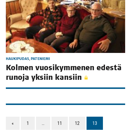
HAUKIPUDAS
,
PATENIEMI
Kol­men vuo­si­kym­me­nen edes­tä
runo­ja yksiin kansiin
«
1
…
11
12
13