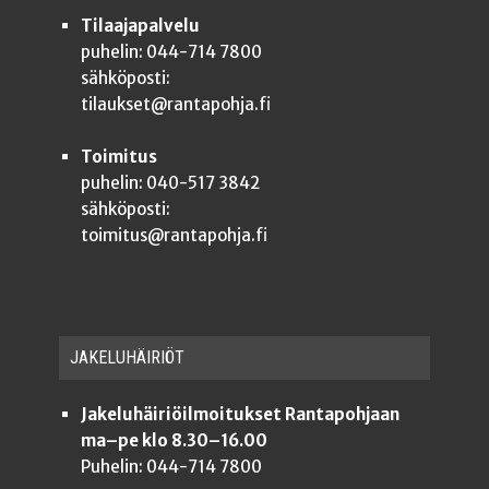
Tilaajapalvelu
puhelin: 044-714 7800
sähköposti:
tilaukset@rantapohja.fi
Toimitus
puhelin: 040-517 3842
sähköposti:
toimitus@rantapohja.fi
JAKE­LU­HÄI­RIÖT
Jakeluhäiriöilmoitukset Rantapohjaan
ma–pe klo 8.30–16.00
Puhelin: 044-714 7800