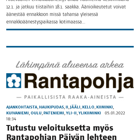
12.1. ja jat­kuu tiis­tai­hin 18.1. saak­ka. Äänioi­keu­te­tut voi­vat
äänes­tää ennak­koon mis­sä tahan­sa ylei­ses­sä
ennak­ko­ää­nes­tys­pai­kas­sa kotimaassa…
AJANKOHTAISTA
,
HAUKIPUDAS
,
II
,
JÄÄLI
,
KELLO
,
KIIMINKI
,
KUIVANIEMI
,
OULU
,
PATENIEMI
,
YLI-II
,
YLIKIIMINKI
05.01.2022
18:34
Tutus­tu veloi­tuk­set­ta myös
Ran­ta­poh­jan Päi­vän lehteen