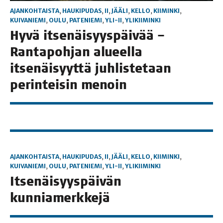
AJANKOHTAISTA
,
HAUKIPUDAS
,
II
,
JÄÄLI
,
KELLO
,
KIIMINKI
,
KUIVANIEMI
,
OULU
,
PATENIEMI
,
YLI-II
,
YLIKIIMINKI
Hyvä itse­näi­syys­päi­vää –
Ran­ta­poh­jan alu­eel­la
itse­näi­syyt­tä juh­lis­te­taan
perin­tei­sin menoin
AJANKOHTAISTA
,
HAUKIPUDAS
,
II
,
JÄÄLI
,
KELLO
,
KIIMINKI
,
KUIVANIEMI
,
OULU
,
PATENIEMI
,
YLI-II
,
YLIKIIMINKI
Itse­näi­syys­päi­vän
kunniamerkkejä