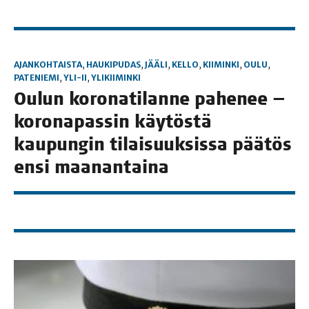
AJANKOHTAISTA
,
HAUKIPUDAS
,
JÄÄLI
,
KELLO
,
KIIMINKI
,
OULU
,
PATENIEMI
,
YLI-II
,
YLIKIIMINKI
Oulun koro­na­ti­lan­ne pahe­nee —
koro­na­pas­sin käy­tös­tä
kau­pun­gin tilai­suuk­sis­sa pää­tös
ensi maanantaina