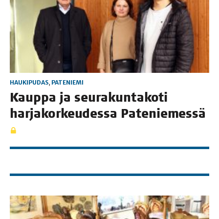
HAUKIPUDAS
,
PATENIEMI
Kaup­pa ja seu­ra­kun­ta­ko­ti
har­ja­kor­keu­des­sa Pateniemessä