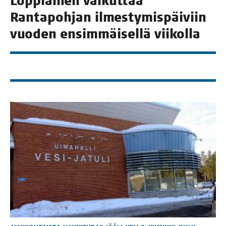
Lop­piai­nen vai­kut­taa
Ran­ta­poh­jan ilmes­ty­mis­päi­viin
vuo­den ensim­mäi­sel­lä viikolla