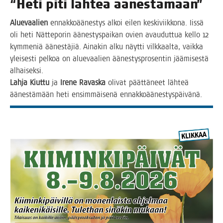
“Heti piti läh­teä äänestämään”
Alue­vaa­lien
ennak­ko­ää­nes­tys alkoi eilen kes­ki­viik­ko­na. Iis­sä
oli heti Nät­te­po­rin äänes­tys­pai­kan ovien avau­dut­tua kel­lo 12
kym­me­niä äänes­tä­jiä. Aina­kin alku näyt­ti vilk­kaal­ta, vaik­ka
ylei­ses­ti pel­koa on alue­vaa­lien äänes­tys­pro­sen­tin jää­mi­ses­tä
alhaiseksi.
Lah­ja Kiut­tu
ja
Ire­ne Ravas­ka
oli­vat päät­tä­neet läh­teä
äänes­tä­mään heti ensim­mäi­se­nä ennakkoäänestyspäivänä.