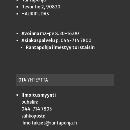
Revontie 2, 90830
HAUKIPUDAS
Avoinna
ma-pe 8.30-16.00
Asiakaspalvelu
p. 044-714 7800
Rantapohja ilmestyy torstaisin
OTA YHTEYT­TÄ
Ilmoitusmyynti
puhelin:
044-714 7805
sähköposti:
ilmoitukset@rantapohja.fi