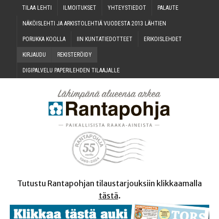
TILAA LEH­TI
ILMOI­TUK­SET
YHTEYS­TIE­DOT
PALAU­TE
NÄKÖIS­LEH­TI JA ARKIS­TO­LEH­TIÄ VUO­DES­TA 2013 LÄHTIEN
PORUK­KA KOOLLA
IIN KUN­TA­TIE­DOT­TEET
ERI­KOIS­LEH­DET
KIR­JAU­DU
REKIS­TE­RÖI­DY
DIGI­PAL­VE­LU PAPE­RI­LEH­DEN TILAAJALLE
Tutustu Rantapohjan tilaustarjouksiin klikkaamalla
tästä
.