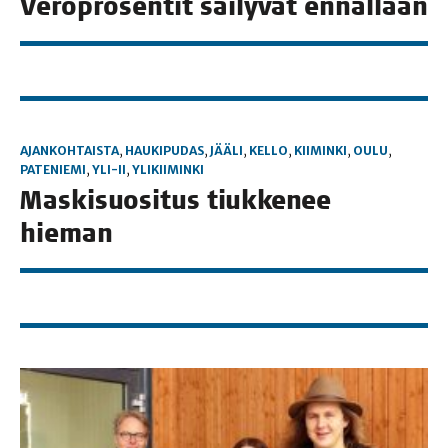
Vero­pro­sen­tit säi­ly­vät ennallaan
AJANKOHTAISTA
,
HAUKIPUDAS
,
JÄÄLI
,
KELLO
,
KIIMINKI
,
OULU
,
PATENIEMI
,
YLI-II
,
YLIKIIMINKI
Mas­ki­suo­si­tus tiuk­ke­nee
hieman