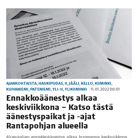
AJANKOHTAISTA
,
HAUKIPUDAS
,
II
,
JÄÄLI
,
KELLO
,
KIIMINKI
,
KUIVANIEMI
,
PATENIEMI
,
YLI-II
,
YLIKIIMINKI
11.01.2022 00:01
Ennak­ko­ää­nes­tys alkaa
kes­ki­viik­ko­na – Kat­so täs­tä
äänes­tys­pai­kat ja ‑ajat
Ran­ta­poh­jan alueella
Alue­vaa­lien ennak­ko­ää­nes­tys alkaa huo­men­na kes­ki­viik­ko­na