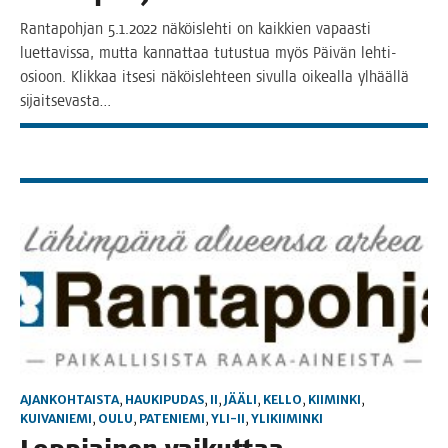
Ran­ta­poh­jan 5.1.2022 näköis­leh­ti on kaik­kien vapaas­ti
luet­ta­vis­sa, mut­ta kan­nat­taa tutus­tua myös Päi­vän leh­­ti-
osioon. Klik­kaa itse­si näköis­leh­teen sivul­la oikeal­la ylhääl­lä
sijaitsevasta…
AJANKOHTAISTA
,
HAUKIPUDAS
,
II
,
JÄÄLI
,
KELLO
,
KIIMINKI
,
KUIVANIEMI
,
OULU
,
PATENIEMI
,
YLI-II
,
YLIKIIMINKI