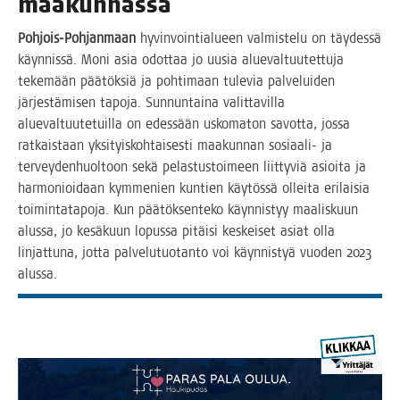
maakunnassa
Poh­jois-Poh­jan­maan
hyvin­voin­tia­lu­een val­mis­te­lu on täy­des­sä
käyn­nis­sä. Moni asia odot­taa jo uusia alue­val­tuu­tet­tu­ja
teke­mään pää­tök­siä ja poh­ti­maan tule­via pal­ve­lui­den
jär­jes­tä­mi­sen tapo­ja. Sun­nun­tai­na valit­ta­vil­la
alue­val­tuu­te­tuil­la on edes­sään usko­ma­ton savot­ta, jos­sa
rat­kais­taan yksi­tyis­koh­tai­ses­ti maa­kun­nan sosi­aa­li- ja
ter­vey­den­huol­toon sekä pelas­tus­toi­meen liit­ty­viä asioi­ta ja
har­mo­nioi­daan kym­me­nien kun­tien käy­tös­sä ollei­ta eri­lai­sia
toi­min­ta­ta­po­ja. Kun pää­tök­sen­te­ko käyn­nis­tyy maa­lis­kuun
alus­sa, jo kesä­kuun lopus­sa pitäi­si kes­kei­set asiat olla
lin­jat­tu­na, jot­ta pal­ve­lu­tuo­tan­to voi käyn­nis­tyä vuo­den 2023
alussa.