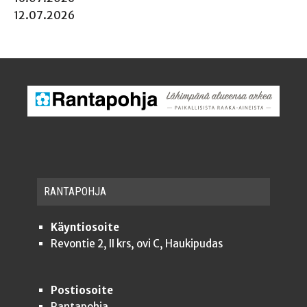
12.07.2026
RAN­TA­POH­JA
Käyntiosoite
Revontie 2, II krs, ovi C, Haukipudas
Postiosoite
Rantapohja