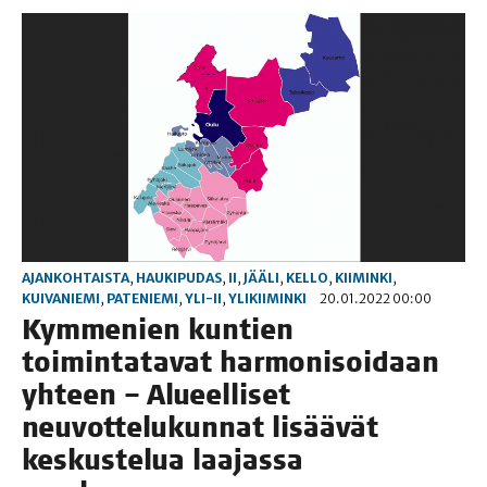
AJANKOHTAISTA
,
HAUKIPUDAS
,
II
,
JÄÄLI
,
KELLO
,
KIIMINKI
,
KUIVANIEMI
,
PATENIEMI
,
YLI-II
,
YLIKIIMINKI
20.01.2022 00:00
Kym­me­nien kun­tien
toi­min­ta­ta­vat har­mo­ni­soi­daan
yhteen – Alu­eel­li­set
neu­vot­te­lu­kun­nat lisää­vät
kes­kus­te­lua laa­jas­sa