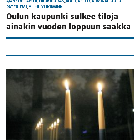
AJANKOHTAISTA
,
HAUKIPUDAS
,
JÄÄLI
,
KELLO
,
KIIMINKI
,
OULU
,
PATENIEMI
,
YLI-II
,
YLIKIIMINKI
Oulun kau­pun­ki sul­kee tilo­ja
aina­kin vuo­den lop­puun saakka