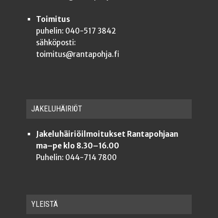
Toimitus
puhelin: 040-517 3842
sähköposti:
toimitus@rantapohja.fi
JAKE­LU­HÄI­RIÖT
Jakeluhäiriöilmoitukset Rantapohjaan
ma–pe klo 8.30–16.00
Puhelin: 044-714 7800
YLEISTÄ