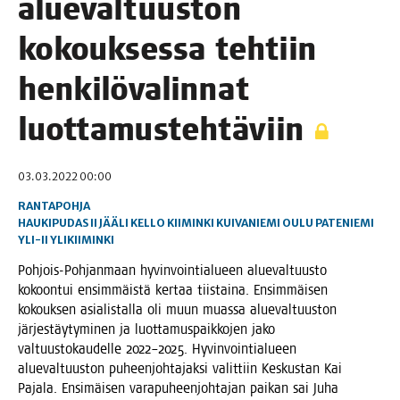
alue­val­tuus­ton
kokouk­ses­sa teh­tiin
hen­ki­lö­va­lin­nat
luottamustehtäviin
03.03.2022 00:00
RANTAPOHJA
HAUKIPUDAS
II
JÄÄLI
KELLO
KIIMINKI
KUIVANIEMI
OULU
PATENIEMI
YLI-II
YLIKIIMINKI
Poh­jois-Poh­jan­maan hyvin­voin­tia­lu­een alue­val­tuus­to
kokoon­tui ensim­mäis­tä ker­taa tiis­tai­na. Ensim­mäi­sen
kokouk­sen asia­lis­tal­la oli muun muas­sa alue­val­tuus­ton
jär­jes­täy­ty­mi­nen ja luot­ta­mus­paik­ko­jen jako
val­tuus­to­kau­del­le 2022–2025. Hy­vin­voin­ti­alueen
alue­val­tuus­ton pu­heen­joh­ta­jak­si va­lit­tiin Kes­kus­tan Kai
Paja­la. Ensi­mäi­sen vara­pu­heen­joh­ta­jan pai­kan sai Juha