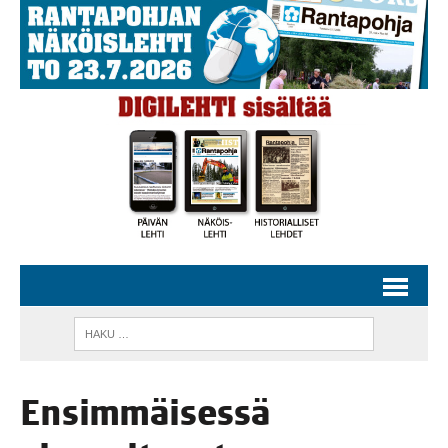
Ensim­mäi­ses­sä