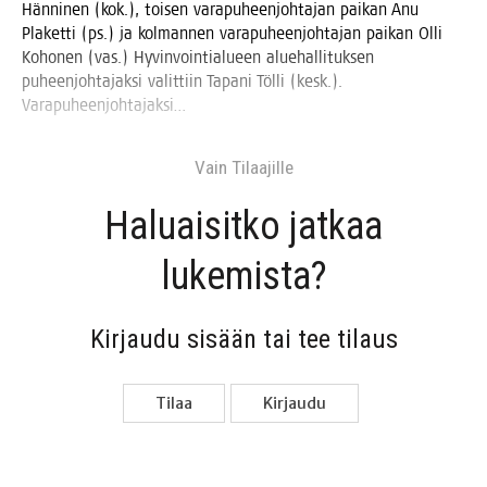
Hän­ni­nen (kok.), toi­sen vara­pu­heen­joh­ta­jan pai­kan Anu
Pla­ket­ti (ps.) ja kol­man­nen vara­pu­heen­joh­ta­jan pai­kan Olli
Koho­nen (vas.) Hyvin­voin­tia­lu­een alue­hal­li­tuk­sen
puheen­joh­ta­jak­si valit­tiin Tapa­ni Töl­li (kesk.).
Varapuheenjohtajaksi…
Vain Tilaa­jil­le
Haluai­sit­ko jat­kaa
lukemista?
Kir­jau­du sisään tai tee tilaus
Tilaa
Kir­jau­du