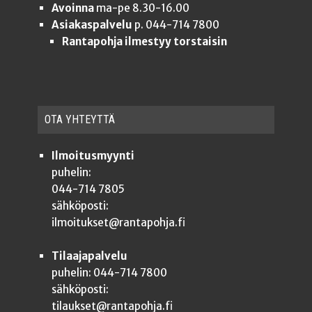
Avoinna
ma-pe 8.30-16.00
Asiakaspalvelu
p. 044-714 7800
Rantapohja ilmestyy torstaisin
OTA YHTEYT­TÄ
Ilmoitusmyynti
puhelin:
044-714 7805
sähköposti:
ilmoitukset@rantapohja.fi
Tilaajapalvelu
puhelin: 044-714 7800
sähköposti:
tilaukset@rantapohja.fi