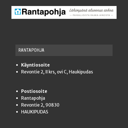
RAN­TA­POH­JA
Käyntiosoite
Revontie 2, II krs, ovi C, Haukipudas
Postiosoite
Rantapohja
Revontie 2, 90830
HAUKIPUDAS