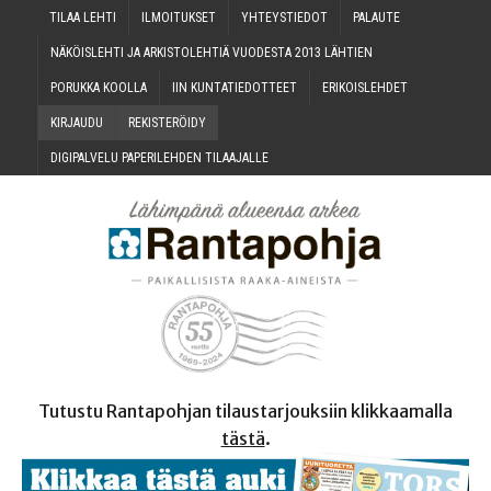
TILAA LEH­TI
ILMOI­TUK­SET
YHTEYS­TIE­DOT
PALAU­TE
NÄKÖIS­LEH­TI JA ARKIS­TO­LEH­TIÄ VUO­DES­TA 2013 LÄHTIEN
PORUK­KA KOOLLA
IIN KUN­TA­TIE­DOT­TEET
ERI­KOIS­LEH­DET
KIR­JAU­DU
REKIS­TE­RÖI­DY
DIGI­PAL­VE­LU PAPE­RI­LEH­DEN TILAAJALLE
Tutustu Rantapohjan tilaustarjouksiin klikkaamalla
tästä
.