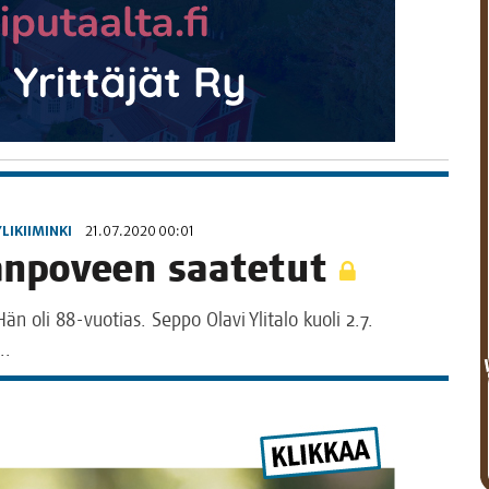
YLIKIIMINKI
21.07.2020 00:01
an­po­veen saatetut
. Hän oli 88-vuo­tias. Sep­po Ola­vi Yli­ta­lo kuo­li 2.7.
…..