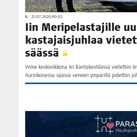
II
21.07.2020 00:02
Iin Meri­pe­las­ta­jil­le 
kas­ta­jais­juh­laa vie­tet
säässä
Vii­me kes­ki­viik­ko­na Iin Ran­ta­kes­ti­läs­sä vie­tet­tiin
Aurin­koi­ses­sa sääs­sä veneen ympä­ril­lä pidet­tiin juh­