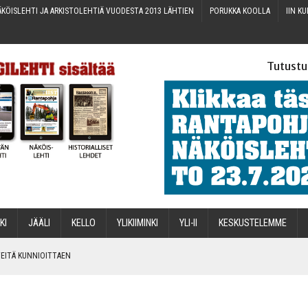
KÖIS­LEH­TI JA ARKIS­TO­LEH­TIÄ VUO­DES­TA 2013 LÄHTIEN
PORUK­KA KOOLLA
IIN KU
Tutustu
­KI
JÄÄ­LI
KEL­LO
YLI­KII­MIN­KI
YLI-II
KES­KUS­TE­LEM­ME
IN­TEI­TÄ KUNNIOITTAEN