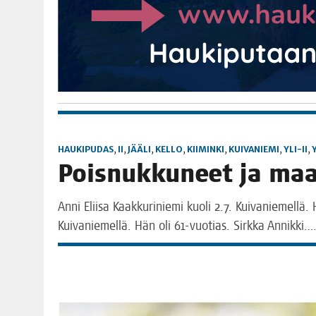
HAUKIPUDAS
,
II
,
JÄÄLI
,
KELLO
,
KIIMINKI
,
KUIVANIEMI
,
YLI-II
,
Pois­nuk­ku­neet ja ma
Anni Elii­sa Kaak­ku­ri­nie­mi kuo­li 2.7. Kui­va­nie­mel­lä
Kui­va­nie­mel­lä. Hän oli 61-vuo­tias. Sirk­ka Annikki.