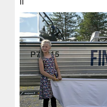
Ii
06.08.2026
|
OPIN­TOI­HIN KAN­SA­LAIS­OPIS­TOS­SA VOI SAA­DA AVUSTU
08.08.2026
|
MENO­VINK­KE­JÄ LOP­PU­KE­SÄN TAPAHTUMIIN