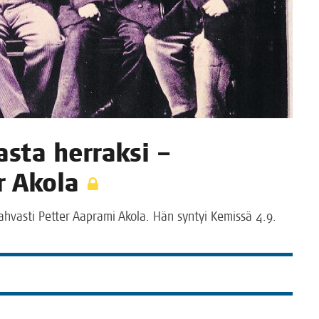
jas­ta her­rak­si –
ter Akola
n vah­vas­ti Pet­ter Aapra­mi Ako­la. Hän syn­tyi Kemis­sä 4.9.