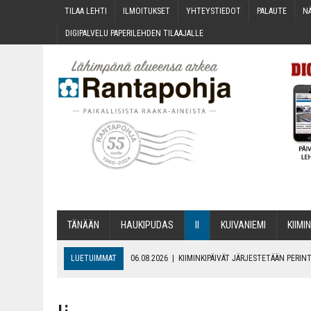
TILAA LEH­TI
ILMOI­TUK­SET
YHTEYS­TIE­DOT
PALAU­TE
NÄ
DIGI­PAL­VE­LU PAPE­RI­LEH­DEN TILAAJALLE
TÄNÄÄN
HAU­KI­PU­DAS
II
KUI­VA­NIE­MI
KII­MIN
LUETUIMMAT
06.08.2026
|
KII­MIN­KI­PÄI­VÄT JÄR­JES­TE­TÄÄN PER
06.08.2026
|
ONKS KAU­NOO NÄKYNY?
06.08.2026
|
MAKA­RO­NI­LAA­TI­KOL­LA ARKEEN