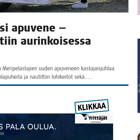
uusi apu­ve­ne —
­tiin aurin­koi­ses­sa
 Iin Meri­pe­las­ta­jien uuden apu­ve­neen kas­ta­jais­juh­laa.
la­pu­hei­ta ja nau­tit­tiin lohi­kei­tot sekä.…..