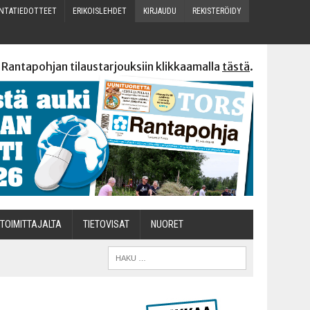
N­TA­TIE­DOT­TEET
ERI­KOIS­LEH­DET
KIR­JAU­DU
REKIS­TE­RÖI­DY
 Rantapohjan tilaustarjouksiin klikkaamalla
tästä
.
TOI­MIT­TA­JAL­TA
TIETOVISAT
NUO­RET