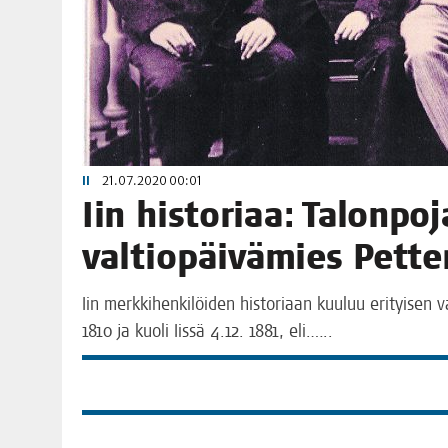
II
21.07.2020 00:01
Iin his­to­ri­aa: Talon­po­
val­tio­päi­vä­mies Pet­
Iin merk­ki­hen­ki­löi­den his­to­ri­aan kuu­luu eri­tyi­se
1810 ja kuo­li Iis­sä 4.12. 1881, eli.…..