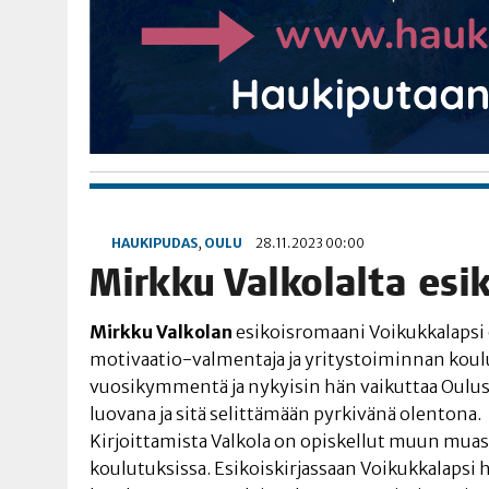
HAUKIPUDAS
,
OULU
28.11.2023 00:00
Mirk­ku Val­ko­lal­ta e
Mirk­ku Val­ko­lan
esi­kois­ro­maa­ni Voi­kuk­ka­lap­si 
moti­vaa­tio-val­men­ta­ja ja yri­tys­toi­min­nan kou­lut
vuo­si­kym­men­tä ja nykyi­sin hän vai­kut­taa Oulus­
luo­va­na ja sitä selit­tä­mään pyr­ki­vä­nä olentona.
Kir­joit­ta­mis­ta Val­ko­la on opis­kel­lut muun muas­s
kou­lu­tuk­sis­sa. Esi­kois­kir­jas­saan Voi­kuk­ka­lap­