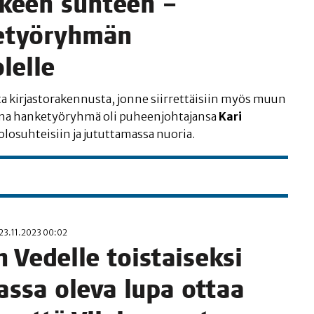
keen suh­teen –
e­työ­ryh­män
lelle
ta kir­jas­to­ra­ken­nus­ta, jon­ne siir­ret­täi­siin myös muun
ai­na han­ke­työ­ryh­mä oli puheen­joh­ta­jan­sa
Kari
 olo­suh­tei­siin ja jutut­ta­mas­sa nuoria.
23.11.2023 00:02
 Vedel­le tois­tai­sek­si
as­sa ole­va lupa ottaa