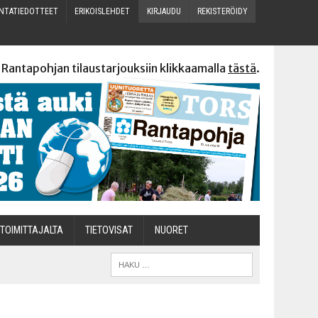
N­TA­TIE­DOT­TEET
ERI­KOIS­LEH­DET
KIR­JAU­DU
REKIS­TE­RÖI­DY
 Rantapohjan tilaustarjouksiin klikkaamalla
tästä
.
TOI­MIT­TA­JAL­TA
TIETOVISAT
NUO­RET