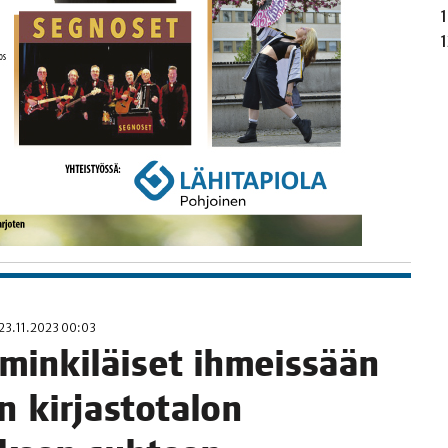
23.11.2023 00:03
i­min­ki­läi­set ihmeis­sään
kir­jas­to­ta­lon