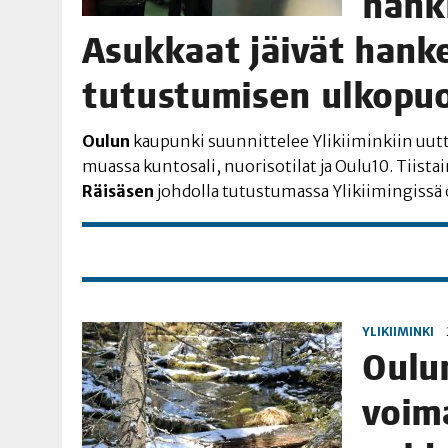
hank­
Asuk­kaat jäi­vät han­k
tutus­tu­mi­sen ulkopuo
Oulun
kau­pun­ki suun­nit­te­lee Yli­kii­min­kiin uut­
muas­sa kun­to­sa­li, nuo­ri­so­ti­lat ja Oulu10. Tiis­t
Räi­sä­sen
joh­dol­la tutus­tu­mas­sa Yli­kii­min­gis­sä
YLIKIIMINKI
Oulun
voi­m