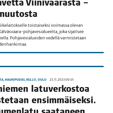
­vet­tä Vii­ni­vaa­ras­ta –
 muutosta
e­lai­tok­sel­le tois­tai­sek­si voi­mas­sa ole­van
a–Kälväsvaara-pohjavesialueelta, joka sijait­see
l­la. Poh­ja­ve­sia­luei­den vedel­lä var­mis­te­taan
 vedenhankintaa.
TA
,
HAUKIPUDAS
,
KELLO
,
OULU
23.11.2023 00:01
­nie­men latu­ver­kos­toa
­te­taan ensim­mäi­sek­si.
lu­men­la­tu saa­ta­neen