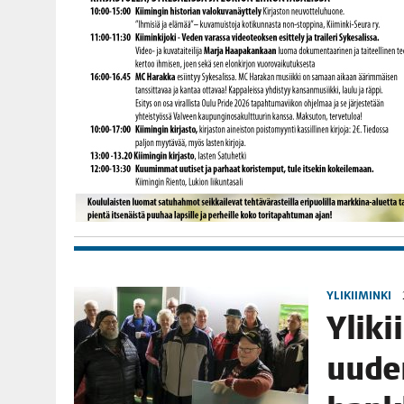
YLIKIIMINKI
Yli­ki
uuden 