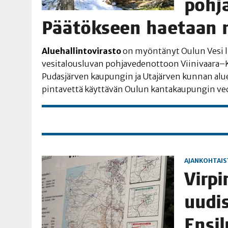
poh­ja
Pää­tök­seen hae­taan
Alue­hal­lin­to­vi­ras­to
on myön­tä­nyt Oulun Vesi lii­k
vesi­ta­lous­lu­van poh­ja­ve­den­ot­toon Viinivaar
Pudas­jär­ven kau­pun­gin ja Uta­jär­ven kun­nan alu­ee
pin­ta­vet­tä käyt­tä­vän Oulun kan­ta­kau­pun­gin
AJANKOHTAIS
Vir­pi
uudis
Ensi­