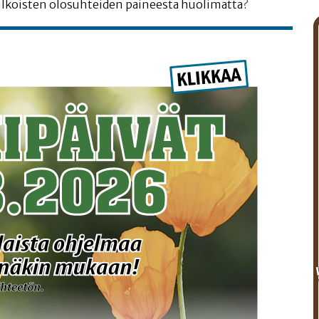
 ulkois­ten olo­suh­tei­den pai­nees­ta huolimatta?