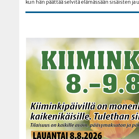
kun hän päät­tää sel­vi­tä elä­mäs­sään sisäis­ten ja