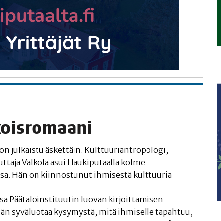
sikoisromaani
on jul­kais­tu äsket­täin. Kult­tuu­riant­ro­po­lo­gi,
­ta­ja Val­ko­la asui Hau­ki­pu­taal­la kol­me
sa. Hän on kiin­nos­tu­nut ihmi­ses­tä kult­tuu­ria
a Pää­ta­loins­ti­tuu­tin luo­van kir­joit­ta­mi­sen
si hän syvä­luo­taa kysy­mys­tä, mitä ihmi­sel­le tapah­tuu,