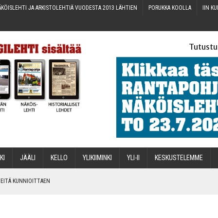
KÖIS­LEH­TI JA ARKIS­TO­LEH­TIÄ VUO­DES­TA 2013 LÄHTIEN
PORUK­KA KOOLLA
IIN KU
Tutustu
­KI
JÄÄ­LI
KEL­LO
YLI­KII­MIN­KI
YLI-II
KES­KUS­TE­LEM­ME
IN­TEI­TÄ KUNNIOITTAEN