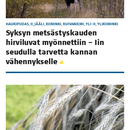
HAUKIPUDAS
,
II
,
JÄÄLI
,
KIIMINKI
,
KUIVANIEMI
,
YLI-II
,
YLIKIIMINKI
Syk­syn met­säs­tys­kau­den
hir­vi­lu­vat myön­net­tiin – Iin
seu­dul­la tar­vet­ta kan­nan
vähennykselle