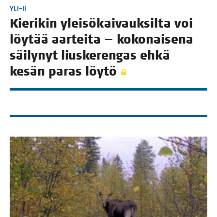
YLI-II
Kie­ri­kin ylei­sö­kai­vauk­sil­ta voi
löy­tää aar­tei­ta — koko­nai­se­na
säi­ly­nyt lius­ke­ren­gas ehkä
kesän paras löytö