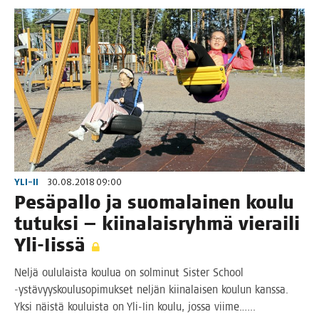
YLI-II
30.08.2018 09:00
Pesä­pal­lo ja suo­ma­lai­nen kou­lu
tutuk­si — kii­na­lais­ryh­mä vie­rai­li
Yli-Iissä
Nel­jä oulu­lais­ta kou­lua on sol­mi­nut Sis­ter School
‑ystä­vyys­kou­luso­pi­muk­set nel­jän kii­na­lai­sen kou­lun kans­sa.
Yksi näis­tä kou­luis­ta on Yli-Iin kou­lu, jos­sa viime.…..