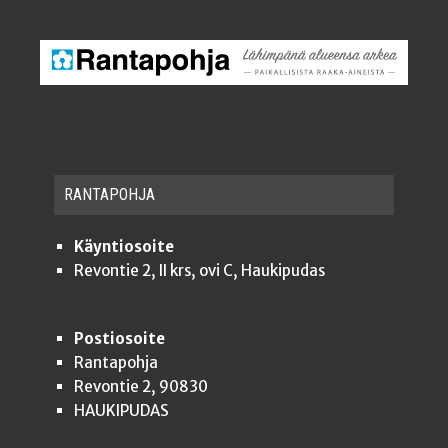
RAN­TA­POH­JA
Käyntiosoite
Revontie 2, II krs, ovi C, Haukipudas
Postiosoite
Rantapohja
Revontie 2, 90830
HAUKIPUDAS