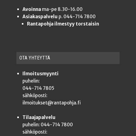
Avoinna
ma-pe 8.30-16.00
Asiakaspalvelu
p. 044-714 7800
Rantapohja ilmestyy torstaisin
OTA YHTEYT­TÄ
Ilmoitusmyynti
puhelin:
044-714 7805
sähköposti:
ilmoitukset@rantapohja.fi
Tilaajapalvelu
puhelin: 044-714 7800
sähköposti: