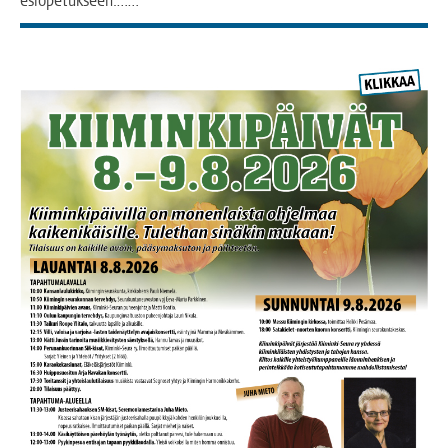
esiopetukseen.……