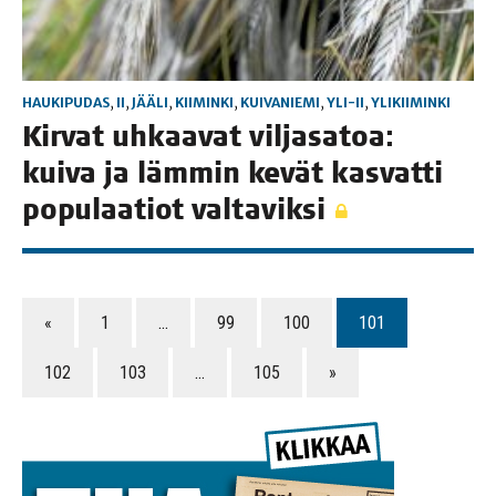
HAUKIPUDAS
,
II
,
JÄÄLI
,
KIIMINKI
,
KUIVANIEMI
,
YLI-II
,
YLIKIIMINKI
Kir­vat uhkaa­vat vil­ja­sa­toa:
kui­va ja läm­min kevät kas­vat­ti
popu­laa­tiot valtaviksi
«
1
…
99
100
101
102
103
…
105
»