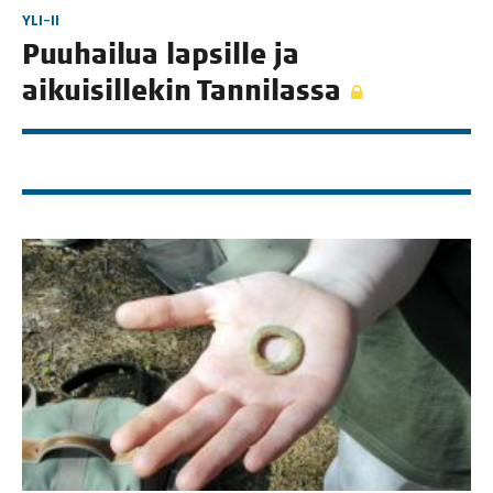
YLI-II
Puu­hai­lua lap­sil­le ja
aikui­sil­le­kin Tannilassa