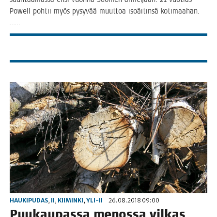
Powell poh­tii myös pysy­vää muut­toa iso­äi­tin­sä kotimaahan.
……
HAUKIPUDAS
,
II
,
KIIMINKI
,
YLI-II
26.08.2018 09:00
Puu­kau­pas­sa menos­sa vil­kas