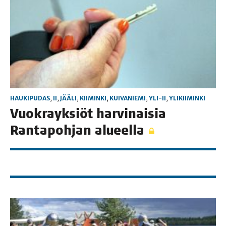
HAUKIPUDAS
,
II
,
JÄÄLI
,
KIIMINKI
,
KUIVANIEMI
,
YLI-II
,
YLIKIIMINKI
Vuo­krayk­siöt har­vi­nai­sia
Ran­ta­poh­jan alueella