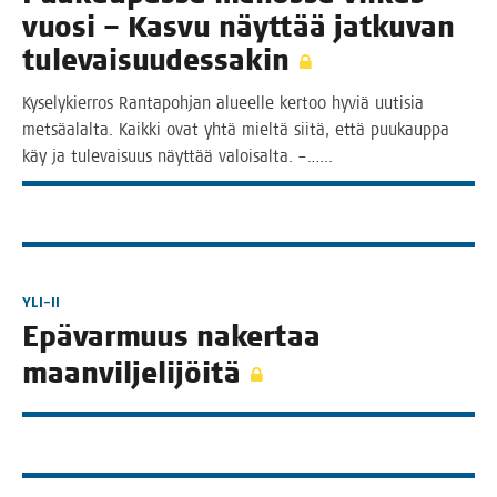
vuo­si – Kas­vu näyt­tää jat­ku­van
tulevaisuudessakin
Kyse­ly­kier­ros Ran­ta­poh­jan alu­eel­le ker­too hyviä uuti­sia
met­sä­alal­ta. Kaik­ki ovat yhtä miel­tä sii­tä, että puu­kaup­pa
käy ja tule­vai­suus näyt­tää valoisalta. –.…..
YLI-II
Epä­var­muus naker­taa
maanviljelijöitä