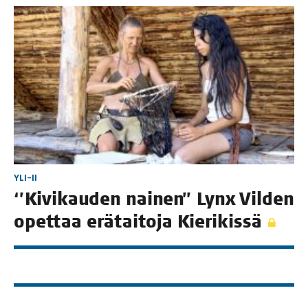
YLI-II
‘’Kivi­kau­den nai­nen’’ Lynx Vil­den
opet­taa erä­tai­to­ja Kierikissä