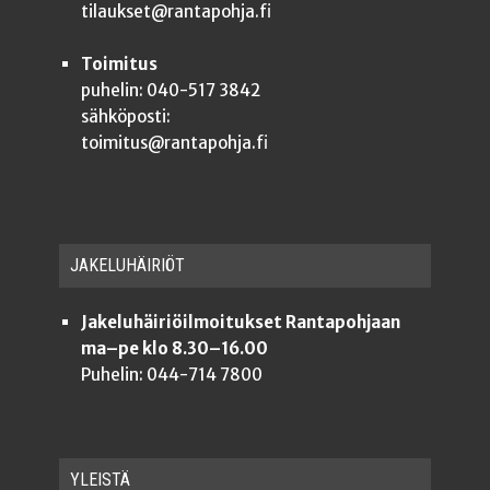
tilaukset@rantapohja.fi
Toimitus
puhelin: 040-517 3842
sähköposti:
toimitus@rantapohja.fi
JAKE­LU­HÄI­RIÖT
Jakeluhäiriöilmoitukset Rantapohjaan
ma–pe klo 8.30–16.00
Puhelin: 044-714 7800
YLEISTÄ