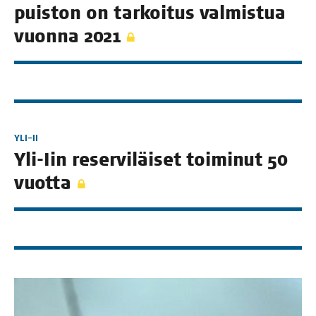
puis­ton on tar­koi­tus val­mis­tua
vuon­na 2021
YLI-II
Yli-Iin reser­vi­läi­set toi­mi­nut 50
vuotta