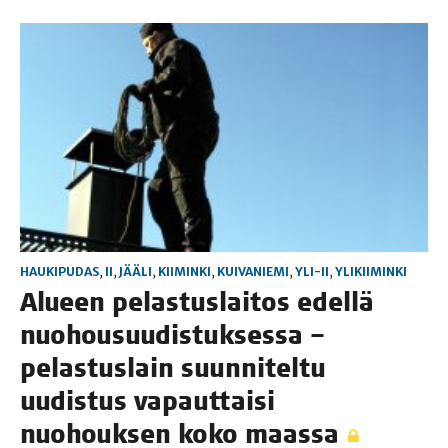
HAUKIPUDAS
,
II
,
JÄÄLI
,
KIIMINKI
,
KUIVANIEMI
,
YLI-II
,
YLIKIIMINKI
Alu­een pelas­tus­lai­tos edel­lä
nuo­housuu­dis­tuk­ses­sa –
pelas­tus­lain suun­ni­tel­tu
uudis­tus vapaut­tai­si
nuo­houk­sen koko maassa