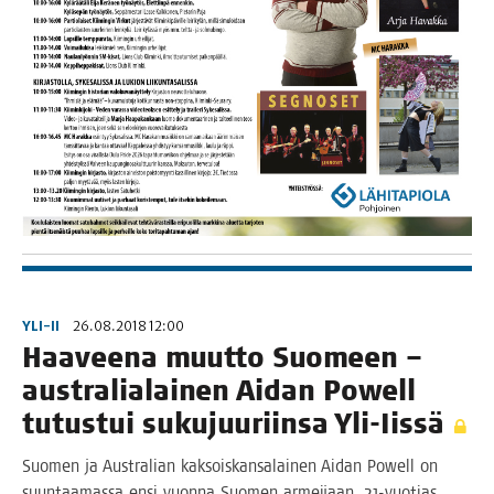
YLI-II
26.08.2018 12:00
Haa­vee­na muut­to Suo­meen –
austra­lia­lai­nen Aidan Powell
tutus­tui suku­juu­riin­sa Yli-Iissä
Suo­men ja Austra­lian kak­sois­kan­sa­lai­nen Aidan Powell on
suun­taa­mas­sa ensi vuon­na Suo­men armei­jaan. 21-vuo­­tias