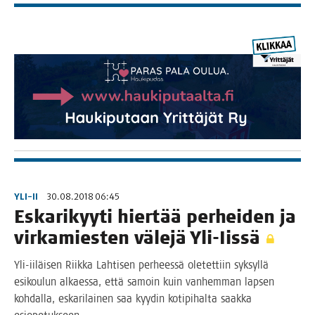
YLI-II
30.08.2018 06:45
Eska­ri­kyy­ti hier­tää per­hei­den ja
vir­ka­mies­ten väle­jä Yli-Iissä
Yli-iiläi­­sen Riik­ka Lah­ti­sen per­hees­sä ole­tet­tiin syk­syl­lä
esi­kou­lun alkaes­sa, että samoin kuin van­hem­man lap­sen
koh­dal­la, eska­ri­lai­nen saa kyy­din koti­pi­hal­ta saak­ka