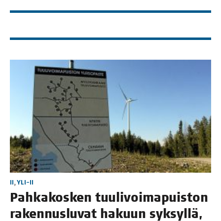
II
,
YLI-II
Pah­ka­kos­ken tuu­li­voi­ma­puis­ton
raken­nus­lu­vat hakuun syk­syl­lä,