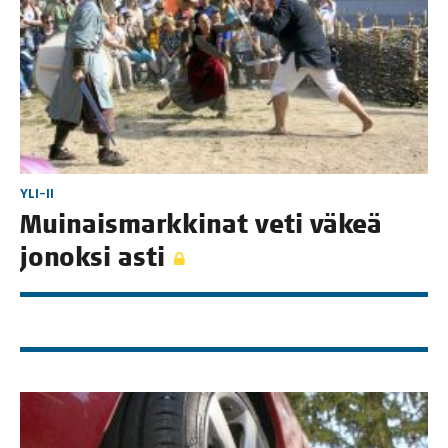
YLI-II
Mui­nais­mark­ki­nat veti väkeä
jonok­si asti