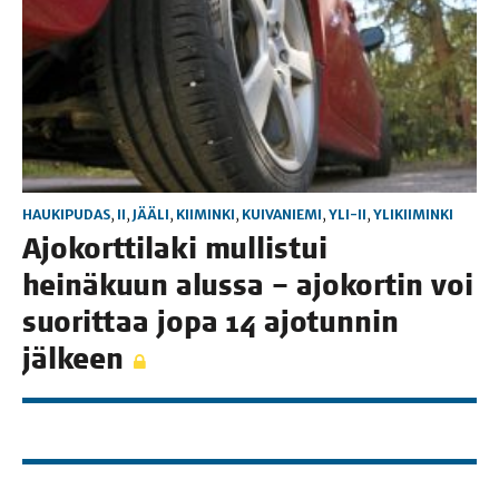
HAUKIPUDAS
,
II
,
JÄÄLI
,
KIIMINKI
,
KUIVANIEMI
,
YLI-II
,
YLIKIIMINKI
Ajo­kort­ti­la­ki mul­lis­tui
hei­nä­kuun alus­sa – ajo­kor­tin voi
suo­rit­taa jopa 14 ajo­tun­nin
jälkeen