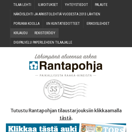
TILAA LEH­TI
ILMOI­TUK­SET
YHTEYS­TIE­DOT
PALAU­TE
NÄKÖIS­LEH­TI JA ARKIS­TO­LEH­TIÄ VUO­DES­TA 2013 LÄHTIEN
PORUK­KA KOOLLA
IIN KUN­TA­TIE­DOT­TEET
ERI­KOIS­LEH­DET
KIR­JAU­DU
REKIS­TE­RÖI­DY
DIGI­PAL­VE­LU PAPE­RI­LEH­DEN TILAAJALLE
Tutustu Rantapohjan tilaustarjouksiin klikkaamalla
tästä
.