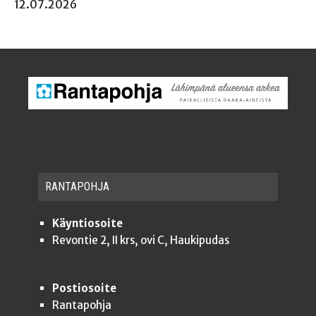
12.07.2026
RAN­TA­POH­JA
Käyntiosoite
Revontie 2, II krs, ovi C, Haukipudas
Postiosoite
Rantapohja