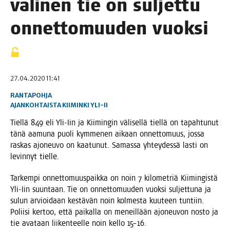
väli­nen tie on sul­jet­tu
onnet­to­muu­den vuoksi
27.04.2020 11:41
RANTAPOHJA
AJANKOHTAISTA
KIIMINKI
YLI-II
Tiel­lä 849 eli Yli-Iin ja Kii­min­gin väli­sel­lä tiel­lä on tapah­tu­nut
tänä aamu­na puo­li kym­me­nen aikaan onnet­to­muus, jos­sa
ras­kas ajo­neu­vo on kaa­tu­nut. Samas­sa yhtey­des­sä las­ti on
levin­nyt tielle.
Tar­kem­pi onnet­to­muus­paik­ka on noin 7 kilo­met­riä Kii­min­gis­tä
Yli-Iin suun­taan. Tie on onnet­to­muu­den vuok­si sul­jet­tu­na ja
sulun arvioi­daan kes­tä­vän noin kol­mes­ta kuu­teen tun­tiin.
Polii­si ker­too, että pai­kal­la on meneil­lään ajo­neu­von nos­to ja
tie ava­taan lii­ken­teel­le noin kel­lo 15–16.