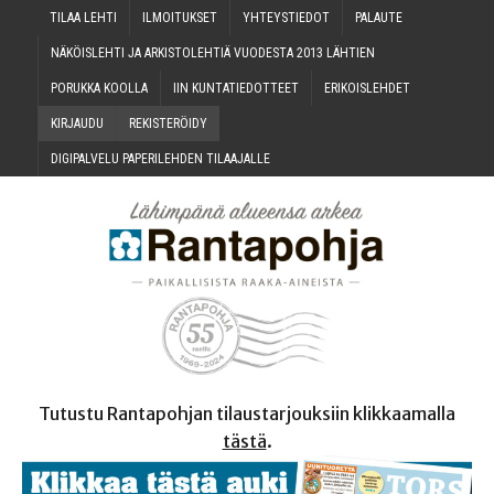
TILAA LEH­TI
ILMOI­TUK­SET
YHTEYS­TIE­DOT
PALAU­TE
NÄKÖIS­LEH­TI JA ARKIS­TO­LEH­TIÄ VUO­DES­TA 2013 LÄHTIEN
PORUK­KA KOOLLA
IIN KUN­TA­TIE­DOT­TEET
ERI­KOIS­LEH­DET
KIR­JAU­DU
REKIS­TE­RÖI­DY
DIGI­PAL­VE­LU PAPE­RI­LEH­DEN TILAAJALLE
Tutustu Rantapohjan tilaustarjouksiin klikkaamalla
tästä
.