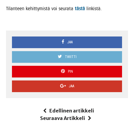
Tilan­teen kehit­ty­mis­tä voi seu­ra­ta
täs­tä
linkistä.
JAA
TWIITTI
PIN
JAA
Edellinen artikkeli
Seuraava Artikkeli