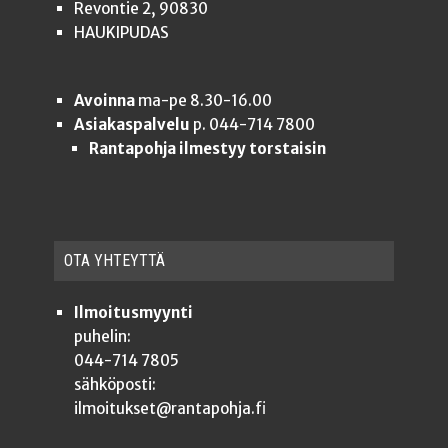
Revontie 2, 90830
HAUKIPUDAS
Avoinna
ma-pe 8.30-16.00
Asiakaspalvelu
p. 044-714 7800
Rantapohja ilmestyy torstaisin
OTA YHTEYT­TÄ
Ilmoitusmyynti
puhelin:
044-714 7805
sähköposti:
ilmoitukset@rantapohja.fi