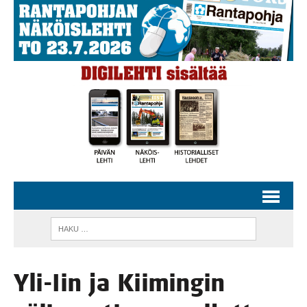
Yli-Iin ja Kii­min­gin