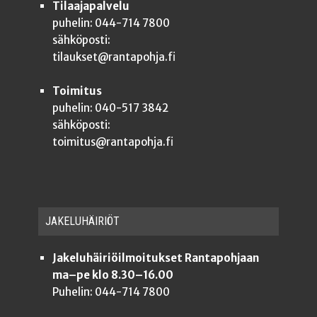
Tilaajapalvelu
puhelin: 044-714 7800
sähköposti:
tilaukset@rantapohja.fi
Toimitus
puhelin: 040-517 3842
sähköposti:
toimitus@rantapohja.fi
JAKE­LU­HÄI­RIÖT
Jakeluhäiriöilmoitukset Rantapohjaan
ma–pe klo 8.30–16.00
Puhelin: 044-714 7800