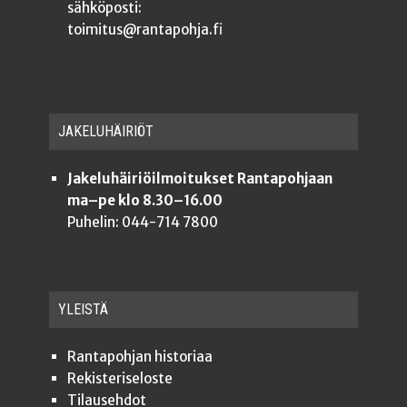
sähköposti:
toimitus@rantapohja.fi
JAKE­LU­HÄI­RIÖT
Jakeluhäiriöilmoitukset Rantapohjaan
ma–pe klo 8.30–16.00
Puhelin: 044-714 7800
YLEISTÄ
Ran­ta­poh­jan historiaa
Rekis­te­ri­se­los­te
Tilauseh­dot