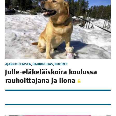
AJANKOHTAISTA
,
HAUKIPUDAS
,
NUORET
Jul­le-elä­ke­läis­koi­ra kou­lus­sa
rau­hoit­ta­ja­na ja ilona