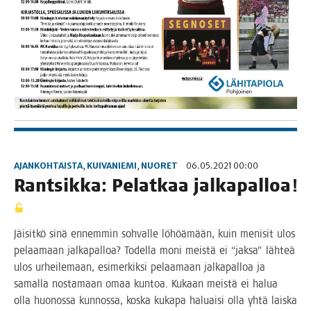
AJANKOHTAISTA
,
KUIVANIEMI
,
NUORET
06.05.2021 00:00
Rant­sik­ka: Pelat­kaa jalkapalloa!
Jäi­sit­kö sinä ennem­min soh­val­le löhöä­mään, kuin meni­sit ulos
pelaa­maan jal­ka­pal­loa? Todel­la moni meis­tä ei “jak­sa” läh­teä
ulos urhei­le­maan, esi­mer­kik­si pelaa­maan jal­ka­pal­loa ja
samal­la nos­ta­maan omaa kun­toa. Kukaan meis­tä ei halua
olla huo­nos­sa kun­nos­sa, kos­ka kuka­pa haluai­si olla yhtä lais­ka