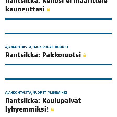
Rant­sik­ka: Keho­si ei mää­rit­te­le
kauneuttasi
AJANKOHTAISTA
,
HAUKIPUDAS
,
NUORET
Rant­sik­ka: Pakkoruotsi
AJANKOHTAISTA
,
NUORET
,
YLIKIIMINKI
Rant­sik­ka: Kou­lu­päi­vät
lyhyemmiksi!