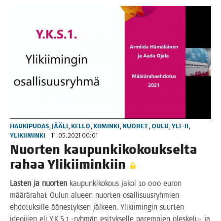
HAUKIPUDAS
,
JÄÄLI
,
KELLO
,
KIIMINKI
,
NUORET
,
OULU
,
YLI-II
,
YLIKIIMINKI
11.05.2021 00:01
Nuor­ten kau­pun­ki­ko­kouk­sel­ta
rahaa Ylikiiminkiin
Las­ten ja nuor­ten
kau­pun­ki­ko­kous jakoi 10 000 euron
mää­rä­ra­hat Oulun alu­een nuor­ten osal­li­suus­ryh­mien
ehdo­tuk­sil­le äänes­tyk­sen jäl­keen. Yli­kii­min­gin suur­ten
ideoi­jien eli Y.K.S.1 ‑ryh­män esi­tyk­sel­le parem­pien oles­ke­lu- ja