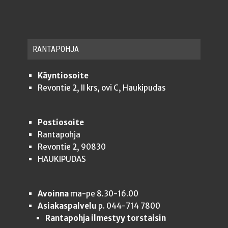
RAN­TA­POH­JA
Käyntiosoite
Revontie 2, II krs, ovi C, Haukipudas
Postiosoite
Rantapohja
Revontie 2, 90830
HAUKIPUDAS
Avoinna
ma-pe 8.30-16.00
Asiakaspalvelu
p. 044-714 7800
Rantapohja ilmestyy torstaisin