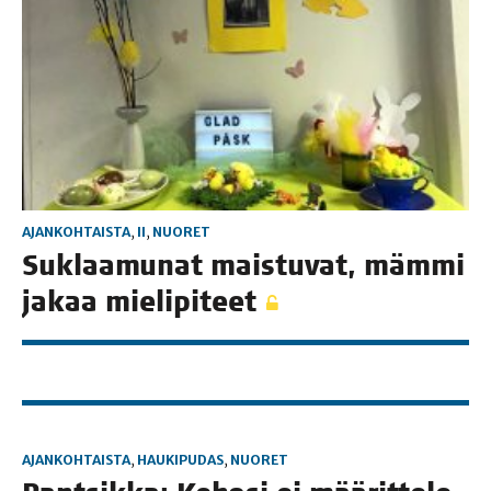
AJANKOHTAISTA
,
II
,
NUORET
Suklaa­mu­nat mais­tu­vat, mäm­mi
jakaa mielipiteet
AJANKOHTAISTA
,
HAUKIPUDAS
,
NUORET