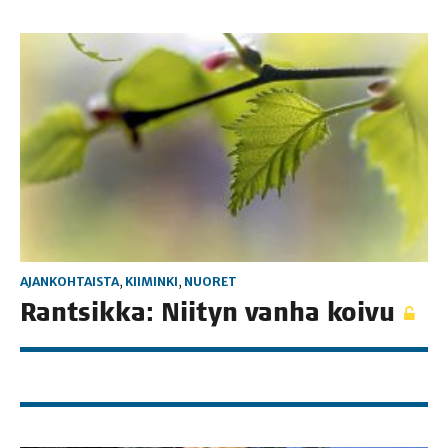
AJANKOHTAISTA
,
KIIMINKI
,
NUORET
Rant­sik­ka: Nii­tyn van­ha koivu