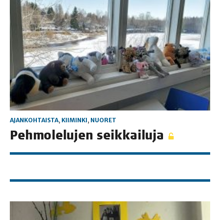
AJANKOHTAISTA
,
KIIMINKI
,
NUORET
Peh­mo­le­lu­jen seikkailuja