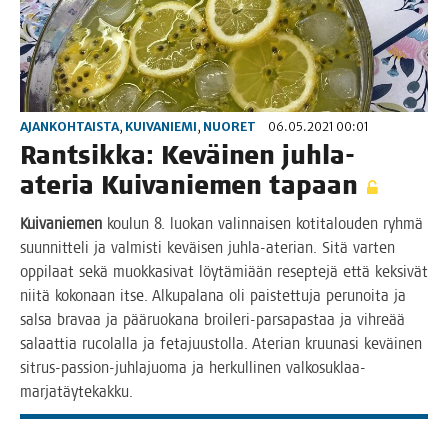
AJANKOHTAISTA
,
KUIVANIEMI
,
NUORET
06.05.2021 00:01
Rant­sik­ka: Keväi­nen juh­la-
ate­ria Kui­va­nie­men tapaan
Kui­va­nie­men
kou­lun 8. luo­kan valin­nai­sen koti­ta­lou­den ryh­mä
suun­nit­te­li ja val­mis­ti keväi­sen juh­la-ate­rian. Sitä var­ten
oppi­laat sekä muok­ka­si­vat löy­tä­mi­ään resep­te­jä että kek­si­vät
nii­tä koko­naan itse. Alku­pa­la­na oli pais­tet­tu­ja peru­noi­ta ja
sal­sa bra­vaa ja pää­ruo­ka­na broi­le­ri-par­sa­pas­taa ja vih­re­ää
salaat­tia ruco­lal­la ja feta­juus­tol­la. Ate­rian kruu­na­si keväi­nen
sit­rus-pas­sion-juh­la­juo­ma ja her­kul­li­nen valkosuklaa-
marjatäytekakku.