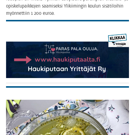
opis­ke­lu­paik­ko­jen saa­mi­sek­si Yli­kii­min­gin kou­lun sisä­ti­loi­hin
myön­net­tiin 1 200 euroa.