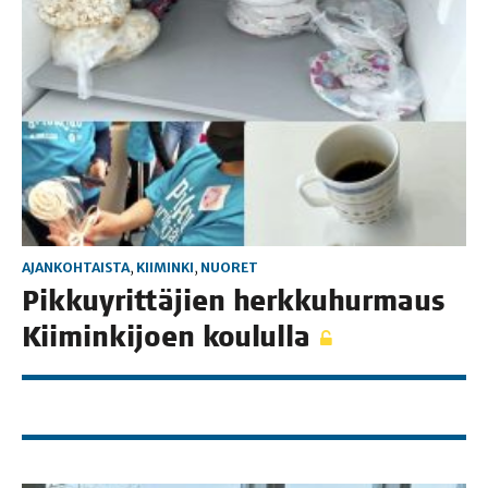
AJANKOHTAISTA
,
KIIMINKI
,
NUORET
Pik­ku­yrit­tä­jien herk­ku­hur­maus
Kii­min­ki­joen koululla