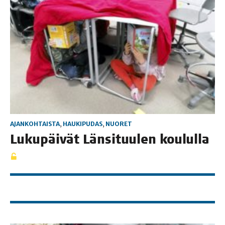
AJANKOHTAISTA
,
HAUKIPUDAS
,
NUORET
Luku­päi­vät Län­si­tuu­len koululla