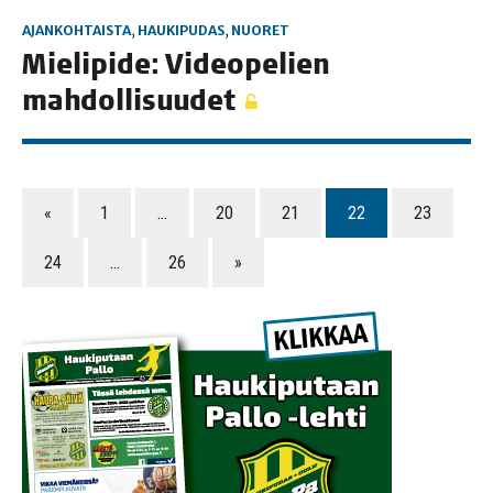
AJANKOHTAISTA
,
HAUKIPUDAS
,
NUORET
Mie­li­pi­de: Video­pe­lien
mahdollisuudet
«
1
…
20
21
22
23
24
…
26
»