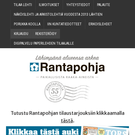
TILAA LEH­TI
ILMOI­TUK­SET
YHTEYS­TIE­DOT
PALAU­TE
NÄKÖIS­LEH­TI JA ARKIS­TO­LEH­TIÄ VUO­DES­TA 2013 LÄHTIEN
PORUK­KA KOOLLA
IIN KUN­TA­TIE­DOT­TEET
ERI­KOIS­LEH­DET
KIR­JAU­DU
REKIS­TE­RÖI­DY
DIGI­PAL­VE­LU PAPE­RI­LEH­DEN TILAAJALLE
Tutustu Rantapohjan tilaustarjouksiin klikkaamalla
tästä
.