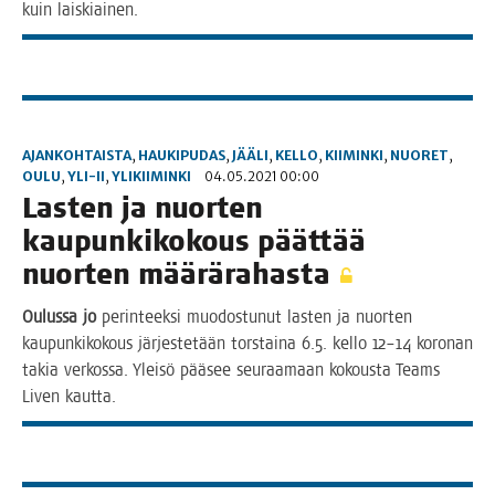
kuin laiskiainen.
AJANKOHTAISTA
,
HAUKIPUDAS
,
JÄÄLI
,
KELLO
,
KIIMINKI
,
NUORET
,
OULU
,
YLI-II
,
YLIKIIMINKI
04.05.2021 00:00
Las­ten ja nuor­ten
kaupun­ki­kokous päät­tää
nuor­ten määrärahasta
Oulus­sa jo
perin­teek­si muo­dos­tu­nut las­ten ja nuor­ten
kau­pun­ki­ko­kous jär­jes­te­tään tors­tai­na 6.5. kel­lo 12–14 koro­nan
takia ver­kos­sa. Ylei­sö pää­see seu­raa­maan kokous­ta Teams
Liven kautta.