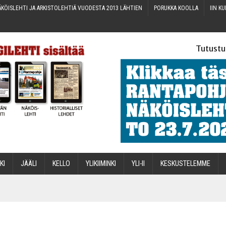
KÖIS­LEH­TI JA ARKIS­TO­LEH­TIÄ VUO­DES­TA 2013 LÄHTIEN
PORUK­KA KOOLLA
IIN KU
Tutustu
­KI
JÄÄ­LI
KEL­LO
YLI­KII­MIN­KI
YLI-II
KES­KUS­TE­LEM­ME
STA