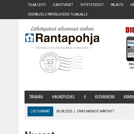
TILAA LEH­TI
ILMOI­TUK­SET
YHTEYS­TIE­DOT
PALAU­TE
NÄ
DIGI­PAL­VE­LU PAPE­RI­LEH­DEN TILAAJALLE
TÄNÄÄN
HAU­KI­PU­DAS
II
KUI­VA­NIE­MI
KII­MIN
LUETUIMMAT
06.08.2026
|
ONKS KAU­NOO NÄKYNY?
06.08.2026
|
MAKA­RO­NI­LAA­TI­KOL­LA ARKEEN
06.08.2026
|
OPIN­TOI­HIN KAN­SA­LAIS­OPIS­TOS­SA VOI SAA­DA AVUSTU