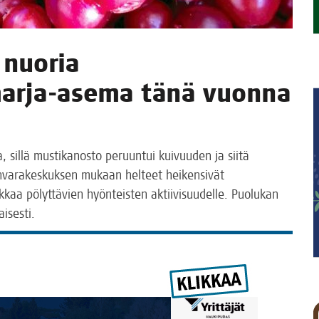
 nuo­ria
mar­ja-ase­ma tänä vuon­na
il­lä mus­ti­ka­nos­to peruun­tui kui­vuu­den ja sii­tä
va­ra­kes­kuk­sen mukaan hel­teet hei­ken­si­vät
uk­kaa pölyt­tä­vien hyön­teis­ten aktii­vi­suu­del­le. Puo­lu­kan
maisesti.