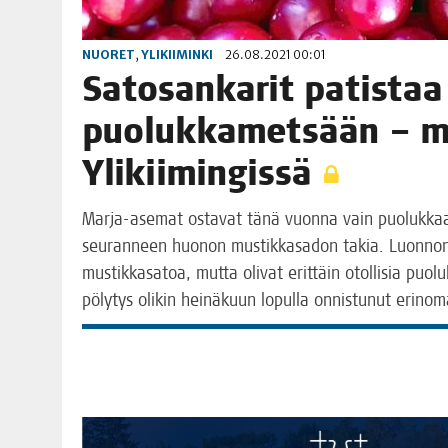
NUORET
,
YLIKIIMINKI
26.08.2021 00:01
Sato­san­ka­rit patis­taa
puo­luk­ka­met­sään – 
Ylikiimingissä
Mar­ja-ase­mat osta­vat tänä vuon­na vain puo­luk­kaa, s
seu­ran­neen huo­non mus­tik­ka­sa­don takia. Luon­non­
mus­tik­ka­sa­toa, mut­ta oli­vat erit­täin otol­li­sia puo­l
pöly­tys oli­kin hei­nä­kuun lopul­la onnis­tu­nut erino