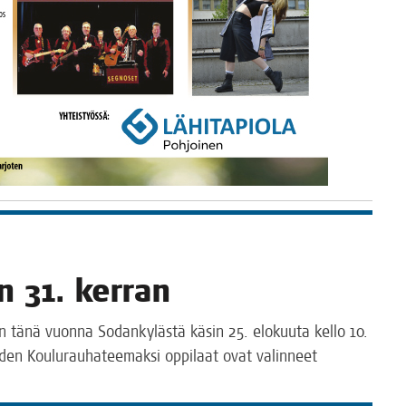
an 31. kerran
än tänä vuon­na Sodan­ky­läs­tä käsin 25. elo­kuu­ta kel­lo 10.
­den Kou­lu­rau­ha­tee­mak­si oppi­laat ovat valin­neet