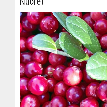
Nuoret
06.08.2026
|
TOI­VEI­DEN KOTI IISTÄ!
06.08.2026
|
KII­MIN­KI­PÄI­VÄT JÄR­JES­TE­TÄÄN PERIN­TEI­TÄ KUNNIOIT