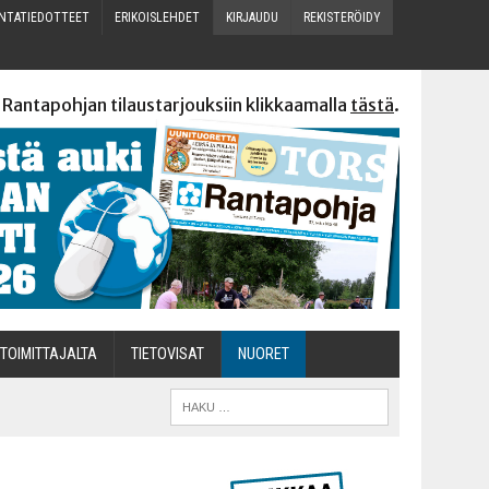
N­TA­TIE­DOT­TEET
ERI­KOIS­LEH­DET
KIR­JAU­DU
REKIS­TE­RÖI­DY
 Rantapohjan tilaustarjouksiin klikkaamalla
tästä
.
TOI­MIT­TA­JAL­TA
TIETOVISAT
NUO­RET