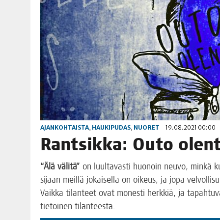
AJANKOHTAISTA
,
HAUKIPUDAS
,
NUORET
19.08.2021 00:00
Rant­sik­ka: Outo olen
“Älä väli­tä”
on luul­ta­vas­ti huo­noin neu­vo, min­kä
sijaan meil­lä jokai­sel­la on oikeus, ja jopa vel­vol­li­s
Vaik­ka tilan­teet ovat mones­ti herk­kiä, ja tapah­tu­
tie­toi­nen tilanteesta.