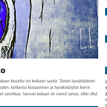
to
 kukaan kiusat­tu voi kos­kaan saa­da. Tämän lausah­duk­sen
uus­kin, kat­kais­ta kiusaa­mi­sen ja hyväk­si­käy­tön kier­re.
vat vai­vih­kaa, har­voin kukaan on voi­nut sanoa, ettei ollut