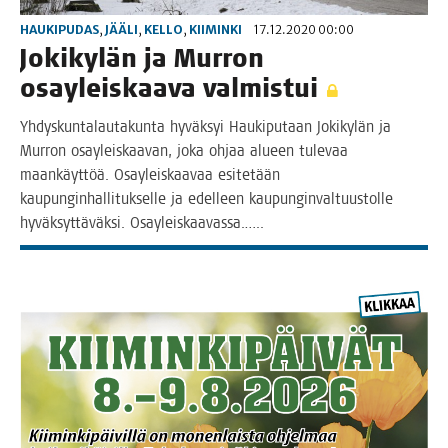
HAUKIPUDAS
,
JÄÄLI
,
KELLO
,
KIIMINKI
17.12.2020 00:00
Joki­ky­län ja Mur­ron
osay­leis­kaa­va valmistui
Yhdys­kun­ta­lau­ta­kun­ta hyväk­syi Hau­ki­pu­taan Joki­ky­län ja
Mur­ron osay­leis­kaa­van, joka ohjaa alu­een tule­vaa
maan­käyt­töä. Osay­leis­kaa­vaa esi­te­tään
kau­pun­gin­hal­li­tuk­sel­le ja edel­leen kau­pun­gin­val­tuus­tol­le
hyväk­syt­tä­väk­si. Osayleiskaavassa.…..