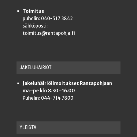
Toimitus
puhelin: 040-517 3842
sähköposti:
toimitus@rantapohja.fi
JAKE­LU­HÄI­RIÖT
Jakeluhäiriöilmoitukset Rantapohjaan
ma–pe klo 8.30–16.00
Puhelin: 044-714 7800
YLEISTÄ