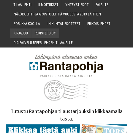
TILAA LEH­TI
ILMOI­TUK­SET
YHTEYS­TIE­DOT
PALAU­TE
NÄKÖIS­LEH­TI JA ARKIS­TO­LEH­TIÄ VUO­DES­TA 2013 LÄHTIEN
PORUK­KA KOOLLA
IIN KUN­TA­TIE­DOT­TEET
ERI­KOIS­LEH­DET
KIR­JAU­DU
REKIS­TE­RÖI­DY
DIGI­PAL­VE­LU PAPE­RI­LEH­DEN TILAAJALLE
Tutustu Rantapohjan tilaustarjouksiin klikkaamalla
tästä
.