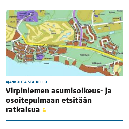
AJANKOHTAISTA
,
KELLO
Vir­pi­nie­men asu­mi­soi­keus- ja
osoi­te­pul­maan etsi­tään
ratkaisua