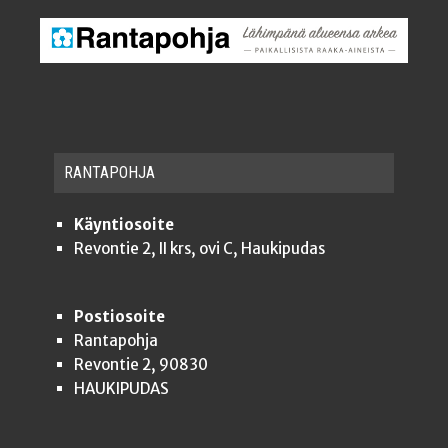
RAN­TA­POH­JA
Käyntiosoite
Revontie 2, II krs, ovi C, Haukipudas
Postiosoite
Rantapohja
Revontie 2, 90830
HAUKIPUDAS