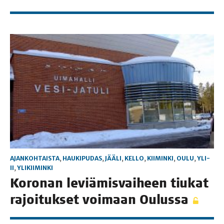
AJANKOHTAISTA
,
HAUKIPUDAS
,
JÄÄLI
,
KELLO
,
KIIMINKI
,
OULU
,
YLI-
II
,
YLIKIIMINKI
Koro­nan leviä­mis­vai­heen tiu­kat
rajoi­tuk­set voi­maan Oulussa