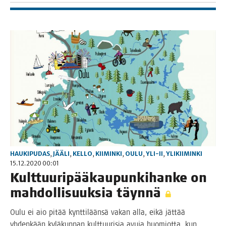
HAUKIPUDAS
,
JÄÄLI
,
KELLO
,
KIIMINKI
,
OULU
,
YLI-II
,
YLIKIIMINKI
15.12.2020 00:01
Kult­tuu­ri­pää­kau­pun­ki­han­ke on
mah­dol­li­suuk­sia täynnä
Oulu ei aio pitää kynt­ti­lään­sä vakan alla, eikä jät­tää
yhden­kään kylä­kun­nan kult­tuu­ri­sia avu­ja huo­miot­ta, kun