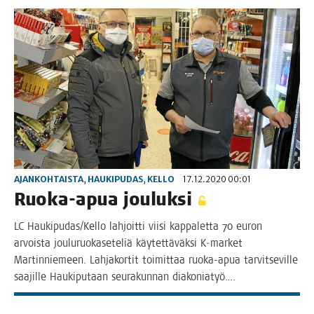
AJANKOHTAISTA
,
HAUKIPUDAS
,
KELLO
17.12.2020 00:01
Ruo­ka-apua jouluksi
LC Haukipudas/Kello lah­joit­ti vii­si kap­pa­let­ta 70 euron
arvois­ta jou­lu­ruo­ka­se­te­liä käy­tet­tä­väk­si K‑market
Mar­tin­nie­meen. Lah­ja­kor­tit toi­mit­taa ruo­­ka-apua tar­vit­se­vil­le
saa­jil­le Hau­ki­pu­taan seu­ra­kun­nan diakoniatyö.…