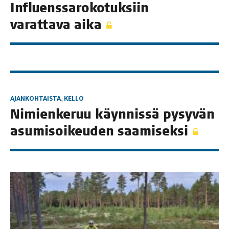
Influens­sa­ro­ko­tuk­siin
varat­ta­va aika
AJANKOHTAISTA
,
KELLO
Nimien­ke­ruu käyn­nis­sä pysy­vän
asu­mi­soi­keu­den saamiseksi