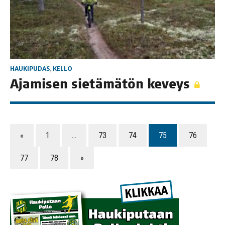
HAUKIPUDAS
,
KELLO
Aja­mi­sen sie­tä­mä­tön keveys
«
1
…
73
74
75
76
77
78
»