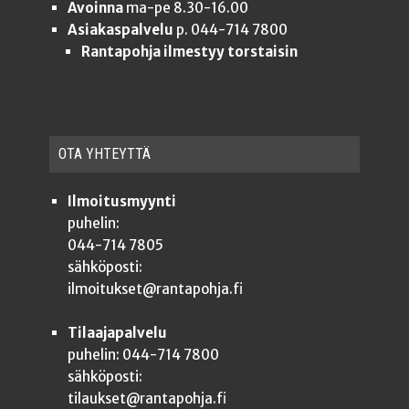
Avoinna
ma-pe 8.30-16.00
Asiakaspalvelu
p. 044-714 7800
Rantapohja ilmestyy torstaisin
OTA YHTEYT­TÄ
Ilmoitusmyynti
puhelin:
044-714 7805
sähköposti:
ilmoitukset@rantapohja.fi
Tilaajapalvelu
puhelin: 044-714 7800
sähköposti:
tilaukset@rantapohja.fi