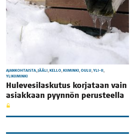
AJANKOHTAISTA
,
JÄÄLI
,
KELLO
,
KIIMINKI
,
OULU
,
YLI-II
,
YLIKIIMINKI
Hule­ve­si­las­ku­tus kor­ja­taan vain
asiak­kaan pyyn­nön perusteella