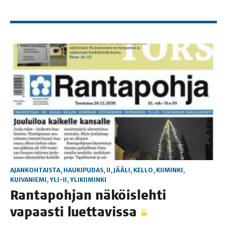
AJANKOHTAISTA
,
HAUKIPUDAS
,
II
,
JÄÄLI
,
KELLO
,
KIIMINKI
,
KUIVANIEMI
,
YLI-II
,
YLIKIIMINKI
Ran­ta­poh­jan näköis­leh­ti
vapaas­ti luettavissa