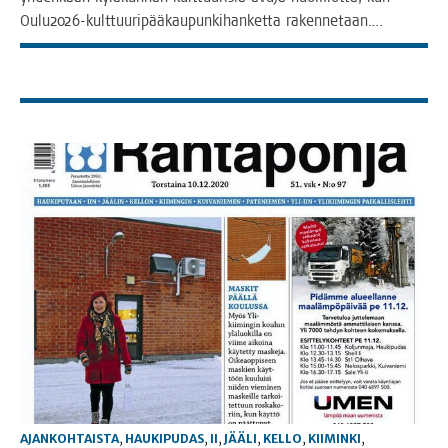
Oulu2026-kult­­tuu­­ri­­pää­­kau­­pun­­ki­­han­­ket­­ta rakennetaan.…
AJANKOHTAISTA
,
HAUKIPUDAS
,
II
,
JÄÄLI
,
KELLO
,
KIIMINKI
,