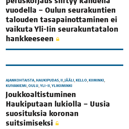
perus­kor­jaus siir­tyy kah­del­la
vuo­del­la – Oulun seu­ra­kun­tien
talou­den tasa­pai­not­ta­mi­nen ei
vai­ku­ta Yli-Iin seu­ra­kun­ta­ta­lon
hankkeeseen
AJANKOHTAISTA
,
HAUKIPUDAS
,
II
,
JÄÄLI
,
KELLO
,
KIIMINKI
,
KUIVANIEMI
,
OULU
,
YLI-II
,
YLIKIIMINKI
Jouk­koal­tis­tu­mi­nen
Hau­ki­pu­taan lukiol­la – Uusia
suo­si­tuk­sia koro­nan
suitsimiseksi