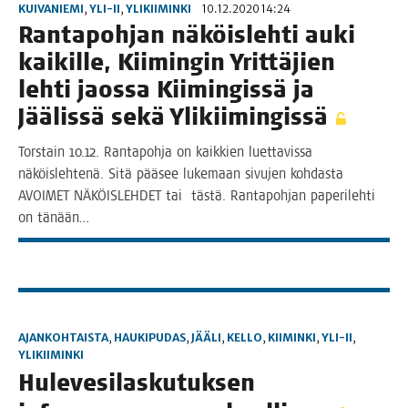
KUIVANIEMI
,
YLI-II
,
YLIKIIMINKI
10.12.2020 14:24
Ran­ta­poh­jan näköis­leh­ti auki
kai­kil­le, Kii­min­gin Yrit­tä­jien
leh­ti jaos­sa Kii­min­gis­sä ja
Jää­lis­sä sekä Ylikiimingissä
Tors­tain 10.12. Ran­ta­poh­ja on kaik­kien luet­ta­vis­sa
näköis­leh­te­nä. Sitä pää­see luke­maan sivu­jen koh­das­ta
AVOIMET NÄKÖISLEHDET tai täs­tä. Ran­ta­poh­jan pape­ri­leh­ti
on tänään…
AJANKOHTAISTA
,
HAUKIPUDAS
,
JÄÄLI
,
KELLO
,
KIIMINKI
,
YLI-II
,
YLIKIIMINKI
Hule­ve­si­las­ku­tuk­sen