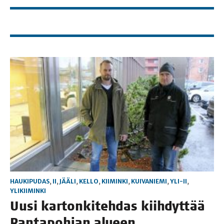
HAUKIPUDAS
,
II
,
JÄÄLI
,
KELLO
,
KIIMINKI
,
KUIVANIEMI
,
YLI-II
,
YLIKIIMINKI
Uusi kar­ton­ki­teh­das kiih­dyt­tää
Ran­ta­poh­jan alu­een