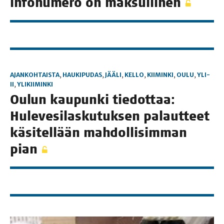
info­nu­me­ro on maksullinen
AJANKOHTAISTA
,
HAUKIPUDAS
,
JÄÄLI
,
KELLO
,
KIIMINKI
,
OULU
,
YLI-
II
,
YLIKIIMINKI
Oulun kau­pun­ki tie­dot­taa:
Huleve­si­las­ku­tuksen palaut­teet
käsi­tel­lään mahdol­li­simman
pian