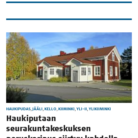
HAUKIPUDAS
,
JÄÄLI
,
KELLO
,
KIIMINKI
,
YLI-II
,
YLIKIIMINKI
Hau­ki­pu­taan
seu­ra­kun­ta­kes­kuk­sen