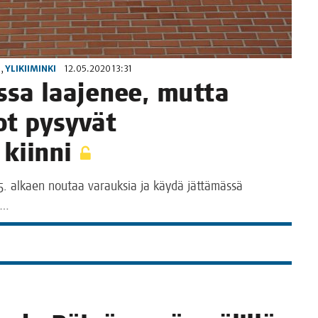
I
,
YLIKIIMINKI
12.05.2020 13:31
s­sa laa­je­nee, mut­ta
­tot pysy­vät
i kiinni
8.5. alkaen nou­taa varauk­sia ja käy­dä jät­tä­mäs­sä
n…