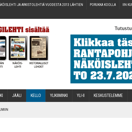
KÖIS­LEH­TI JA ARKIS­TO­LEH­TIÄ VUO­DES­TA 2013 LÄHTIEN
PORUK­KA KOOLLA
IIN KU
Tutustu
­KI
JÄÄ­LI
KEL­LO
YLI­KII­MIN­KI
YLI-II
KES­KUS­TE­LEM­ME
TUMIIN
TAEN