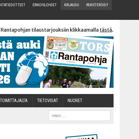
N­TA­TIE­DOT­TEET
ERI­KOIS­LEH­DET
KIR­JAU­DU
REKIS­TE­RÖI­DY
 Rantapohjan tilaustarjouksiin klikkaamalla
tästä
.
TOI­MIT­TA­JAL­TA
TIETOVISAT
NUO­RET