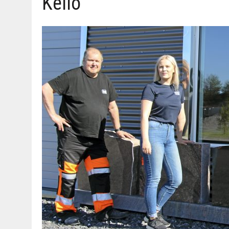
Kello
06.08.2026
|
MAKA­RO­NI­LAA­TI­KOL­LA ARKEEN
09.08.2026
|
RAN­TA­POH­JAN TIE­TO­VI­SA 9.8.2026