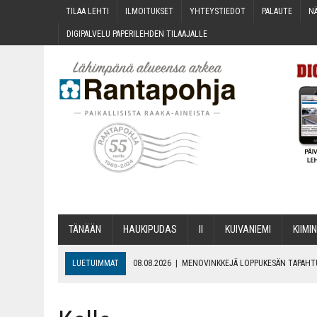
TILAA LEH­TI
ILMOI­TUK­SET
YHTEYS­TIE­DOT
PALAU­TE
NÄ
DIGI­PAL­VE­LU PAPE­RI­LEH­DEN TILAAJALLE
TÄNÄÄN
HAU­KI­PU­DAS
II
KUI­VA­NIE­MI
KII­MIN
LUETUIMMAT
08.08.2026
|
MENO­VINK­KE­JÄ LOP­PU­KE­SÄN TAPAH
06.08.2026
|
KII­MIN­KI­PÄI­VÄT JÄR­JES­TE­TÄÄN PERIN­TEI­TÄ KUNNIOIT
06.08.2026
|
ONKS KAU­NOO NÄKYNY?