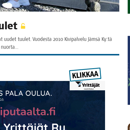
uulet
­vat uudet tuu­let. Vuo­des­ta 2010 Kivi­pal­ve­lu Jäm­sä Ky:tä
ta nuorta…