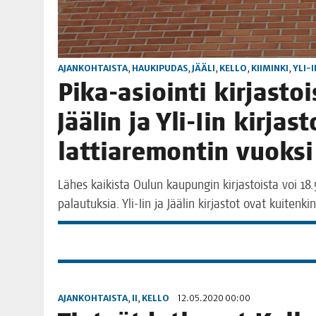
AJANKOHTAISTA
,
HAUKIPUDAS
,
JÄÄLI
,
KELLO
,
KIIMINKI
,
YLI-I
Pika-asioin­ti kir­jas­toi
Jää­lin ja Yli-Iin kir­jas
lat­tia­re­mon­tin vuok­s
Lähes kai­kis­ta Oulun kau­pun­gin kir­jas­tois­ta voi 1
palau­tuk­sia. Yli-Iin ja Jää­lin kir­jas­tot ovat kuitenki
AJANKOHTAISTA
,
II
,
KELLO
12.05.2020 00:00