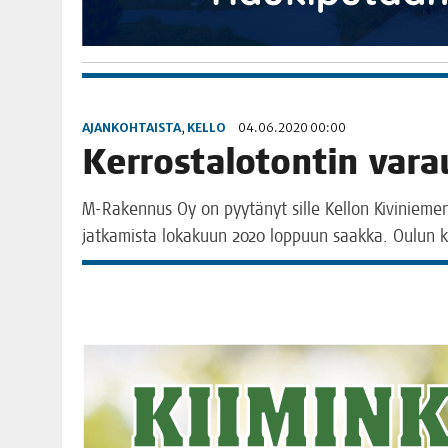
AJANKOHTAISTA
,
KELLO
04.06.2020 00:00
Ker­ros­ta­lo­ton­tin va
M‑Rakennus Oy on pyy­tä­nyt sil­le Kel­lon Kivi­nie­men L
jat­ka­mis­ta loka­kuun 2020 lop­puun saak­ka. Oulun ka