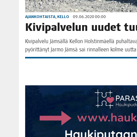
AJANKOHTAISTA
,
KELLO
09.06.2020 00:00
Kivi­pal­ve­lun uudet t
Kivi­pal­ve­lu Jäm­säl­lä Kel­lon Hols­tin­mäel­lä puhal­ta
pyö­rit­tä­nyt Jar­mo Jäm­sä sai rin­nal­leen kol­me uut­