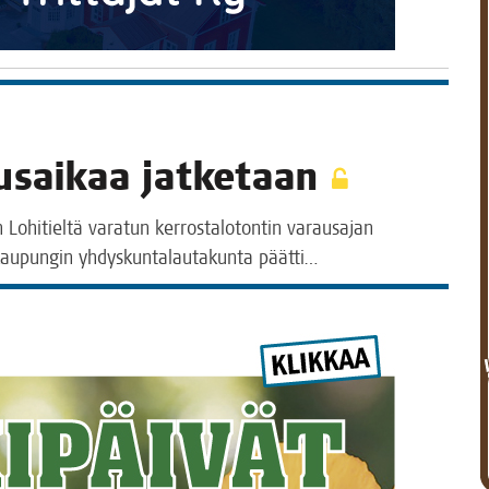
rausai­kaa jatketaan
ohi­tiel­tä vara­tun ker­ros­ta­lo­ton­tin varausa­jan
u­pun­gin yhdys­kun­ta­lau­ta­kun­ta päätti…