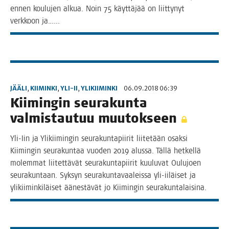
ennen kou­lu­jen alkua. Noin 75 käyt­tä­jää on liit­ty­nyt
verk­koon ja.…..
JÄÄLI
,
KIIMINKI
,
YLI-II
,
YLIKIIMINKI
06.09.2018 06:39
Kii­min­gin seu­ra­kun­ta
val­mis­tau­tuu muutokseen
Yli-Iin ja Yli­kii­min­gin seu­ra­kun­ta­pii­rit lii­te­tään osak­si
Kii­min­gin seu­ra­kun­taa vuo­den 2019 alus­sa. Täl­lä het­kel­lä
molem­mat lii­tet­tä­vät seu­ra­kun­ta­pii­rit kuu­lu­vat Oulu­joen
seu­ra­kun­taan. Syk­syn seu­ra­kun­ta­vaa­leis­sa yli-iiläi­set ja
yli­kii­min­ki­läi­set äänes­tä­vät jo Kii­min­gin seurakuntalaisina.