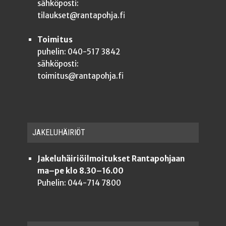
sähköposti:
tilaukset@rantapohja.fi
Toimitus
puhelin: 040-517 3842
sähköposti:
toimitus@rantapohja.fi
JAKE­LU­HÄI­RIÖT
Jakeluhäiriöilmoitukset Rantapohjaan
ma–pe klo 8.30–16.00
Puhelin: 044-714 7800