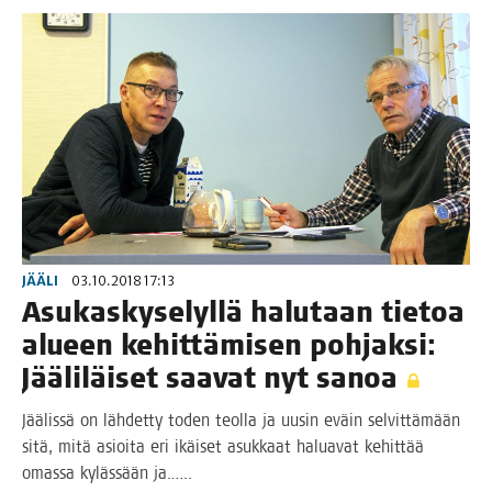
JÄÄLI
03.10.2018 17:13
Asu­kas­ky­se­lyl­lä halu­taan tie­toa
alu­een kehit­tä­mi­sen poh­jak­si:
Jää­li­läi­set saa­vat nyt sanoa
Jää­lis­sä on läh­det­ty toden teol­la ja uusin eväin sel­vit­tä­mään
sitä, mitä asioi­ta eri ikäi­set asuk­kaat halua­vat kehit­tää
omas­sa kyläs­sään ja.…..