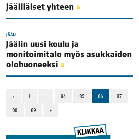
jää­li­läi­set yhteen
JÄÄLI
Jää­lin uusi kou­lu ja
moni­toi­mi­ta­lo myös asuk­kai­den
olohuoneeksi
«
1
…
84
85
86
87
88
89
»