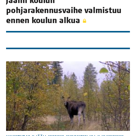
Jää­lin kou­lun
poh­ja­ra­ken­nus­vai­he val­mis­tuu
ennen kou­lun alkua