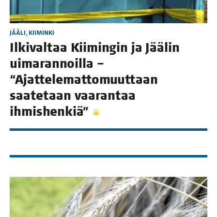
JÄÄLI
,
KIIMINKI
Ilki­val­taa Kii­min­gin ja Jää­lin
uima­ran­noil­la –
“Ajat­te­le­mat­to­muut­taan
saa­te­taan vaa­ran­taa
ihmishenkiä”