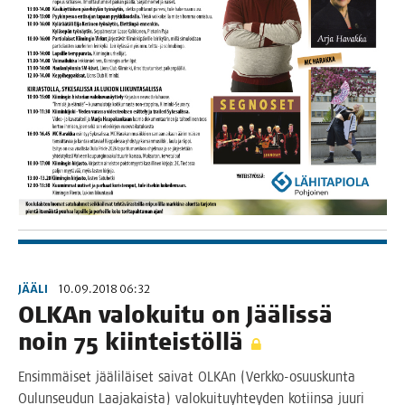
JÄÄLI
10.09.2018 06:32
OLKAn valo­kui­tu on Jää­lis­sä
noin 75 kiinteistöllä
Ensim­mäi­set jää­li­läi­set sai­vat OLKAn (Verk­­ko-osuus­­kun­­ta
Oulun­seu­dun Laa­ja­kais­ta) valo­kui­tu­yh­tey­den kotiin­sa juu­ri