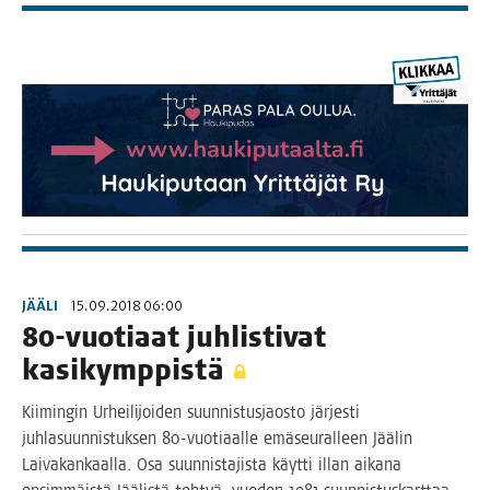
JÄÄLI
15.09.2018 06:00
80-vuo­ti­aat juh­lis­ti­vat
kasikymppistä
Kii­min­gin Urhei­li­joi­den suun­nis­tus­jaos­to jär­jes­ti
juh­la­suun­nis­tuk­sen 80-vuo­­ti­aal­­le emä­seu­ral­leen Jää­lin
Lai­va­kan­kaal­la. Osa suun­nis­ta­jis­ta käyt­ti illan aika­na