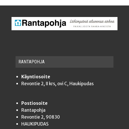
RAN­TA­POH­JA
Käyntiosoite
Revontie 2, II krs, ovi C, Haukipudas
Postiosoite
Rantapohja
Revontie 2, 90830
HAUKIPUDAS