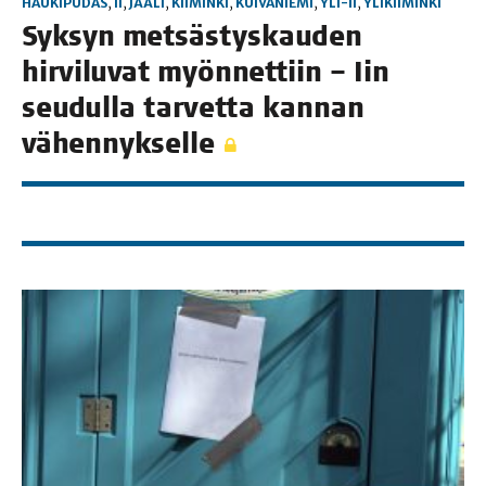
HAUKIPUDAS
,
II
,
JÄÄLI
,
KIIMINKI
,
KUIVANIEMI
,
YLI-II
,
YLIKIIMINKI
Syk­syn met­säs­tys­kau­den
hir­vi­lu­vat myön­net­tiin – Iin
seu­dul­la tar­vet­ta kan­nan
vähennykselle