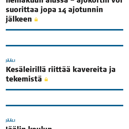
hei­nä­kuun alus­sa – ajo­kor­tin voi
suo­rit­taa jopa 14 ajo­tun­nin
jälkeen
JÄÄLI
Kesä­lei­ril­lä riit­tää kave­rei­ta ja
tekemistä
JÄÄLI