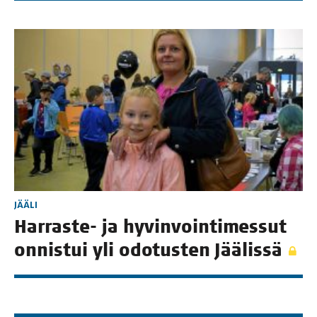
JÄÄLI
Har­ras­te- ja hyvin­voin­ti­mes­sut
onnis­tui yli odo­tus­ten Jäälissä