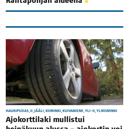
Ran­ta­poh­jan alueella
HAUKIPUDAS
,
II
,
JÄÄLI
,
KIIMINKI
,
KUIVANIEMI
,
YLI-II
,
YLIKIIMINKI
Ajo­kort­ti­la­ki mul­lis­tui