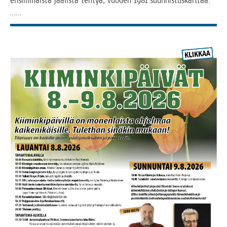
ensim­mäis­tä Jää­lis­tä teh­tyä, vuo­den 1981 suunnistuskarttaa.
……