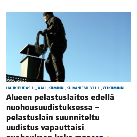
HAUKIPUDAS
,
II
,
JÄÄLI
,
KIIMINKI
,
KUIVANIEMI
,
YLI-II
,
YLIKIIMINKI
Alu­een pelas­tus­lai­tos edel­lä
nuo­housuu­dis­tuk­ses­sa –
pelas­tus­lain suun­ni­tel­tu
uudis­tus vapaut­tai­si