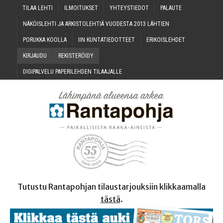
TILAA LEH­TI
ILMOI­TUK­SET
YHTEYS­TIE­DOT
PALAU­TE
NÄKÖIS­LEH­TI JA ARKIS­TO­LEH­TIÄ VUO­DES­TA 2013 LÄHTIEN
PORUK­KA KOOLLA
IIN KUN­TA­TIE­DOT­TEET
ERI­KOIS­LEH­DET
KIR­JAU­DU
REKIS­TE­RÖI­DY
DIGI­PAL­VE­LU PAPE­RI­LEH­DEN TILAAJALLE
Tutustu Rantapohjan tilaustarjouksiin klikkaamalla
tästä
.