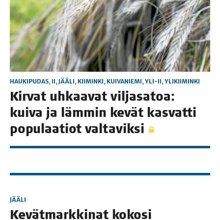
HAUKIPUDAS
,
II
,
JÄÄLI
,
KIIMINKI
,
KUIVANIEMI
,
YLI-II
,
YLIKIIMINKI
Kir­vat uhkaa­vat vil­ja­sa­toa:
kui­va ja läm­min kevät kas­vat­ti
popu­laa­tiot valtaviksi
JÄÄLI
Kevät­mark­ki­nat koko­si