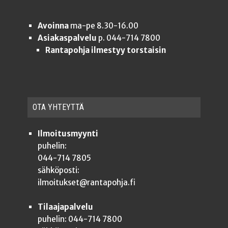
Avoinna
ma-pe 8.30-16.00
Asiakaspalvelu
p. 044-714 7800
Rantapohja ilmestyy torstaisin
OTA YHTEYT­TÄ
Ilmoitusmyynti
puhelin:
044-714 7805
sähköposti:
ilmoitukset@rantapohja.fi
Tilaajapalvelu
puhelin: 044-714 7800