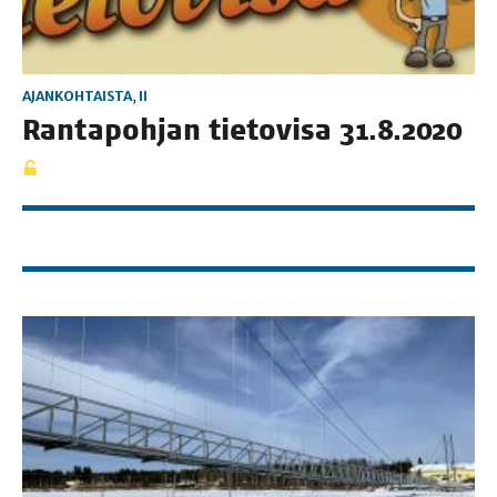
AJANKOHTAISTA
,
II
Ran­ta­poh­jan tie­to­vi­sa 31.8.2020