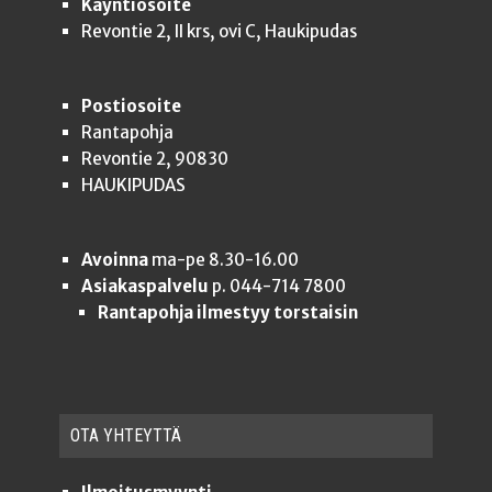
Käyntiosoite
Revontie 2, II krs, ovi C, Haukipudas
Postiosoite
Rantapohja
Revontie 2, 90830
HAUKIPUDAS
Avoinna
ma-pe 8.30-16.00
Asiakaspalvelu
p. 044-714 7800
Rantapohja ilmestyy torstaisin
OTA YHTEYT­TÄ