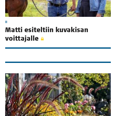
II
Mat­ti esi­tel­tiin kuva­ki­san
voittajalle