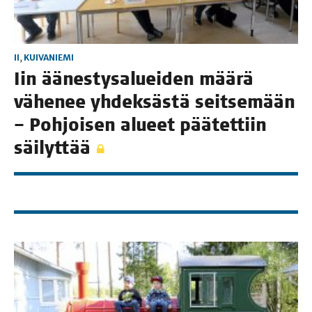
II
,
KUIVANIEMI
Iin äänes­ty­sa­luei­den mää­rä
vähe­nee yhdek­säs­tä seit­se­mään
– Poh­joi­sen alu­eet pää­tet­tiin
säilyttää