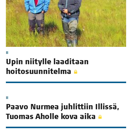
II
Upin nii­tyl­le laa­di­taan
hoitosuunnitelma
II
Paa­vo Nur­mea juh­lit­tiin Illis­sä,
Tuo­mas Ahol­le kova aika