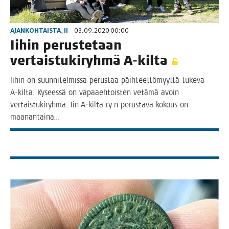
AJANKOHTAISTA
,
II
03.09.2020 00:00
Iihin perus­te­taan
ver­tais­tu­ki­ryh­mä A‑kilta
Iihin on suun­ni­tel­mis­sa perus­taa päih­teet­tö­myyt­tä tuke­va
A‑kilta. Kysees­sä on vapaa­eh­tois­ten vetä­mä avoin
ver­tais­tu­ki­ryh­mä. Iin A‑kilta ry:n perus­ta­va kokous on
maanantaina…