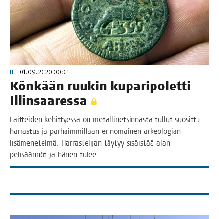
II
01.09.2020 00:01
Kön­kään ruu­kin kupa­ri­po­let­ti
Illinsaaressa
Lait­tei­den kehit­tyes­sä on metal­li­net­sin­näs­tä tul­lut suo­sit­tu
har­ras­tus ja par­haim­mil­laan erin­omai­nen arkeo­lo­gian
lisä­me­ne­tel­mä. Har­ras­te­li­jan täy­tyy sisäis­tää alan
peli­sään­nöt ja hänen tulee.…..