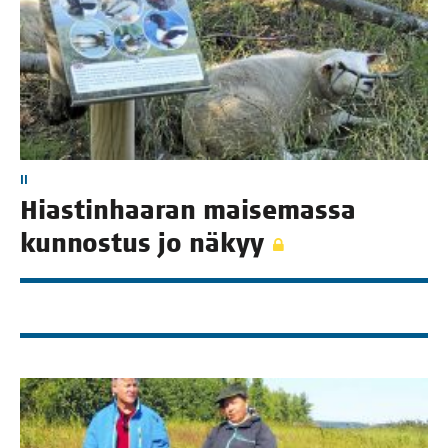
II
Hias­tin­haa­ran mai­se­mas­sa
kun­nos­tus jo näkyy