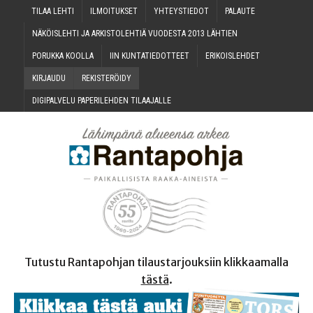
TILAA LEH­TI
ILMOI­TUK­SET
YHTEYS­TIE­DOT
PALAU­TE
NÄKÖIS­LEH­TI JA ARKIS­TO­LEH­TIÄ VUO­DES­TA 2013 LÄHTIEN
PORUK­KA KOOLLA
IIN KUN­TA­TIE­DOT­TEET
ERI­KOIS­LEH­DET
KIR­JAU­DU
REKIS­TE­RÖI­DY
DIGI­PAL­VE­LU PAPE­RI­LEH­DEN TILAAJALLE
Tutustu Rantapohjan tilaustarjouksiin klikkaamalla
tästä
.