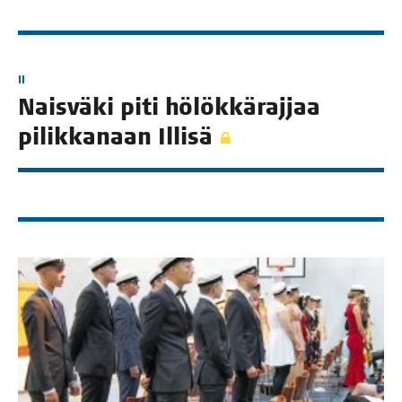
II
Nais­vä­ki piti hölök­kä­raj­jaa
pilik­ka­naan Illisä