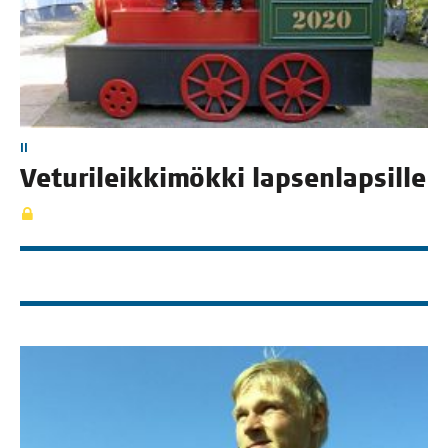
II
Vetu­ri­leik­ki­mök­ki lapsenlapsille