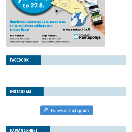
FACE­BOOK
INS­TA­GRAM
Follow on Instagram
PÄI­VÄN LEHDET