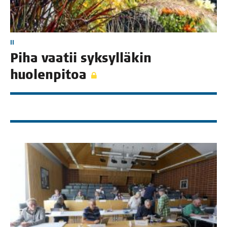
II
Piha vaa­tii syk­syl­lä­kin
huolenpitoa