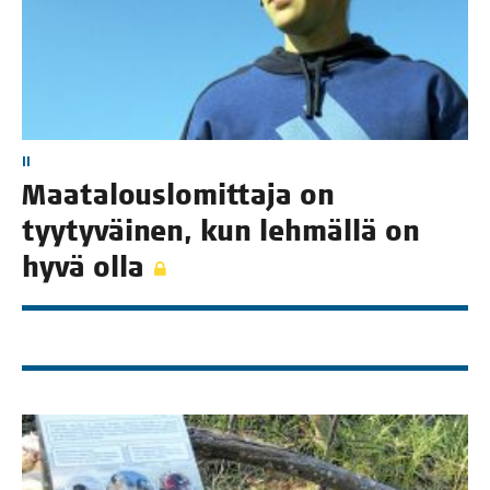
II
Maa­ta­lous­lo­mit­ta­ja on
tyy­ty­väi­nen, kun leh­mäl­lä on
hyvä olla