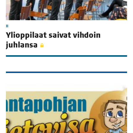
II
Yli­op­pi­laat sai­vat vih­doin
juhlansa