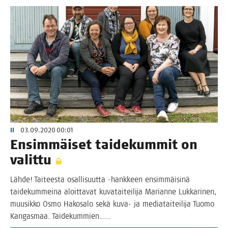
II
03.09.2020 00:01
Ensim­mäi­set tai­de­kum­mit on
valittu
Läh­de! Tai­tees­ta osal­li­suut­ta ‑hank­keen ensim­mäi­si­nä
tai­de­kum­mei­na aloit­ta­vat kuva­tai­tei­li­ja Marian­ne Luk­ka­ri­nen,
muusik­ko Osmo Hako­sa­lo sekä kuva- ja media­tai­tei­li­ja Tuo­mo
Kan­gas­maa. Taidekummien.…..