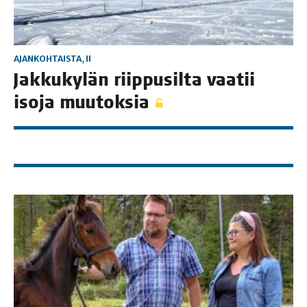
AJANKOHTAISTA
,
II
Jak­ku­ky­län riip­pusil­ta vaa­tii
iso­ja muutoksia