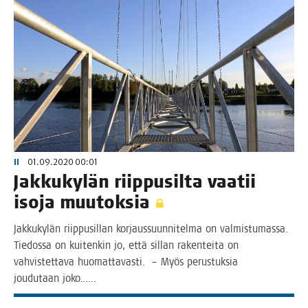
II
01.09.2020 00:01
Jak­ku­ky­län riip­pusil­ta vaa­tii
iso­ja muutoksia
Jak­ku­ky­län riip­pusil­lan kor­jaus­suun­ni­tel­ma on val­mis­tu­mas­sa.
Tie­dos­sa on kui­ten­kin jo, että sil­lan raken­tei­ta on
vah­vis­tet­ta­va huo­mat­ta­vas­ti. – Myös perus­tuk­sia
jou­du­taan joko.…..