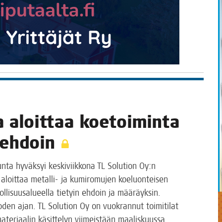
 aloit­taa koe­toi­min­ta
n ehdoin
kun­ta hyväk­syi kes­ki­viik­ko­na TL Solu­tion Oy:n
n aloit­taa metal­li- ja kumi­ro­mu­jen koe­luon­tei­sen
eol­li­suusa­lu­eel­la tie­tyin ehdoin ja mää­räyk­sin.
den ajan. TL Solu­tion Oy on vuo­kran­nut toi­mi­ti­lat
mate­ri­aa­lin käsit­te­lyn vii­meis­tään maaliskuussa.