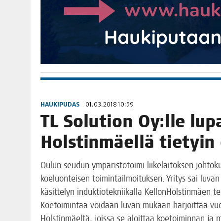
HAUKIPUDAS
01.03.2018 10:59
TL Solu­tion Oy:lle lupa
Hols­tin­mäel­lä tie­tyi
Oulun seu­dun ympä­ris­tö­toi­mi lii­ke­lai­tok­sen joh­to­
koe­luon­tei­sen toi­min­tail­moi­tuk­sen. Yri­tys sai luva
käsit­te­lyn induk­tio­tek­nii­kal­la Kel­lon­Hols­tin­mäen t
Koe­toi­min­taa voi­daan luvan mukaan har­joit­taa vuo­
Hols­tin­mäel­tä, jois­sa se aloit­taa koe­toi­min­nan ja 