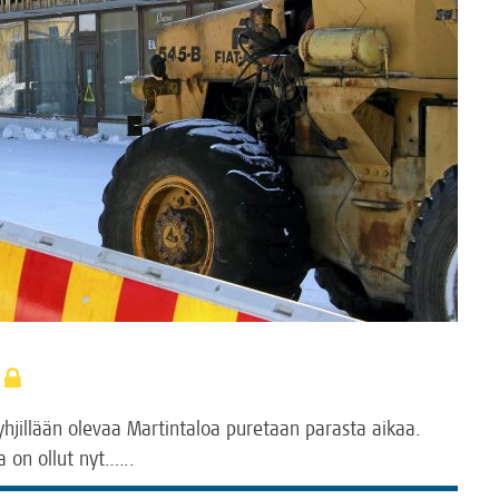
n
tyh­jil­lään ole­vaa Mar­tin­ta­loa pure­taan paras­ta aikaa.
oka on ollut nyt.…..