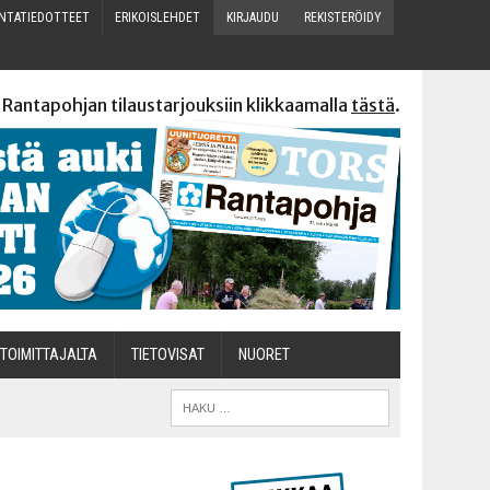
N­TA­TIE­DOT­TEET
ERI­KOIS­LEH­DET
KIR­JAU­DU
REKIS­TE­RÖI­DY
 Rantapohjan tilaustarjouksiin klikkaamalla
tästä
.
TOI­MIT­TA­JAL­TA
TIETOVISAT
NUO­RET