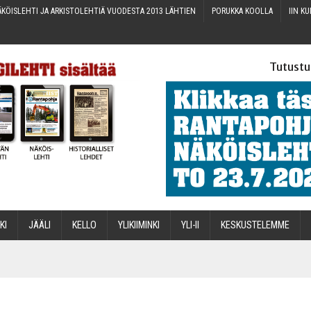
KÖIS­LEH­TI JA ARKIS­TO­LEH­TIÄ VUO­DES­TA 2013 LÄHTIEN
PORUK­KA KOOLLA
IIN KU
Tutustu
­KI
JÄÄ­LI
KEL­LO
YLI­KII­MIN­KI
YLI-II
KES­KUS­TE­LEM­ME
STA