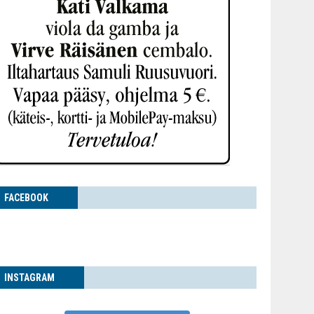
FACE­BOOK
INS­TA­GRAM