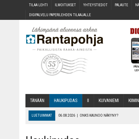
TILAA LEH­TI
ILMOI­TUK­SET
YHTEYS­TIE­DOT
PALAU­TE
NÄ
DIGI­PAL­VE­LU PAPE­RI­LEH­DEN TILAAJALLE
TÄNÄÄN
HAU­KI­PU­DAS
II
KUI­VA­NIE­MI
KII­MIN
LUETUIMMAT
06.08.2026
|
ONKS KAU­NOO NÄKYNY?
06.08.2026
|
MAKA­RO­NI­LAA­TI­KOL­LA ARKEEN
06.08.2026
|
OPIN­TOI­HIN KAN­SA­LAIS­OPIS­TOS­SA VOI SAA­DA AVUSTU