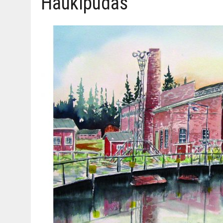
Haukipudas
06.08.2026
|
TOI­VEI­DEN KOTI IISTÄ!
06.08.2026
|
KII­MIN­KI­PÄI­VÄT JÄR­JES­TE­TÄÄN PERIN­TEI­TÄ KUNNIOIT