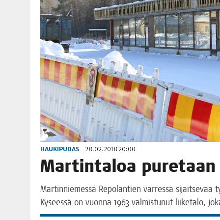
HAUKIPUDAS
28.02.2018 20:00
Mar­tin­ta­loa puretaa
Mar­tin­nie­mes­sä Repo­lan­tien var­res­sa sijait­se­vaa 
Kysees­sä on vuon­na 1963 val­mis­tu­nut lii­ke­ta­lo, j