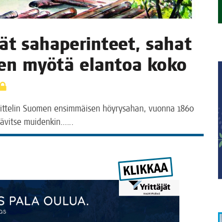
kät saha­pe­rin­teet, sahat
­den myö­tä elan­toa koko
sit­te­lin Suo­men ensim­mäi­sen höy­ry­sa­han, vuon­na 1860
n lävit­se muidenkin.…..