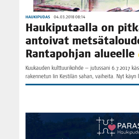
HAUKIPUDAS
04.03.2018 08:14
Hau­ki­pu­taal­la on pit­
antoi­vat met­sä­ta­lou
Ran­ta­poh­jan alueelle
Kuu­kau­den kult­tuu­ri­koh­de — jutus­sa­ni 6.7.2017 kä
raken­ne­tun Iin Kes­ti­län sahan, vai­hei­ta. Nyt käy