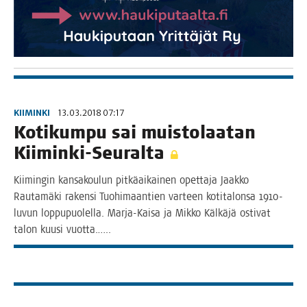
KIIMINKI
13.03.2018 07:17
Koti­kum­pu sai muis­to­laa­tan
Kiiminki-Seuralta
Kii­min­gin kan­sa­kou­lun pit­kä­ai­kai­nen opet­ta­ja Jaak­ko
Rau­ta­mä­ki raken­si Tuo­hi­maan­tien var­teen koti­ta­lon­sa 1910-
luvun lop­pu­puo­lel­la. Mar­­ja-Kai­­sa ja Mik­ko Käl­kä­jä osti­vat
talon kuusi vuotta.…..