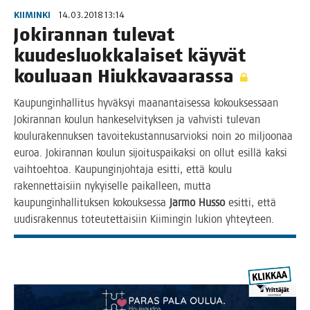
KIIMINKI
14.03.2018 13:14
Joki­ran­nan tule­vat
kuu­des­luok­ka­lai­set käy­vät
kou­lu­aan Hiukkavaarassa
Kau­pun­gin­hal­li­tus hyväk­syi maa­nan­tai­ses­sa kokouk­ses­saan
Joki­ran­nan kou­lun han­ke­sel­vi­tyk­sen ja vah­vis­ti tule­van
kou­lu­ra­ken­nuk­sen tavoi­te­kus­tan­nusar­viok­si noin 20 mil­joo­naa
euroa. Joki­ran­nan kou­lun sijoi­tus­pai­kak­si on ollut esil­lä kak­si
vaih­toeh­toa. Kau­pun­gin­joh­ta­ja esit­ti, että kou­lu
raken­net­tai­siin nykyi­sel­le pai­kal­leen, mut­ta
kau­pun­gin­hal­li­tuk­sen kokouk­ses­sa
Jar­mo Hus­so
esit­ti, että
uudis­ra­ken­nus toteu­tet­tai­siin Kii­min­gin lukion yhteyteen.