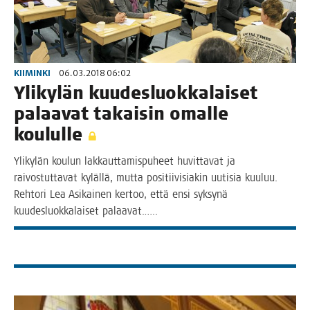
KIIMINKI
06.03.2018 06:02
Yli­ky­län kuu­des­luok­ka­lai­set
palaa­vat takai­sin omal­le
koululle
Yli­ky­län kou­lun lak­kaut­ta­mis­pu­heet huvit­ta­vat ja
rai­vos­tut­ta­vat kyläl­lä, mut­ta posi­tii­vi­sia­kin uuti­sia kuu­luu.
Reh­to­ri Lea Asi­kai­nen ker­too, että ensi syk­sy­nä
kuu­des­luok­ka­lai­set palaavat.…..