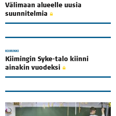
Väli­maan alu­eel­le uusia
suunnitelmia
KIIMINKI
Kii­min­gin Syke-talo kiin­ni
aina­kin vuodeksi