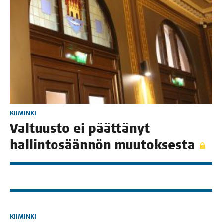
KIIMINKI
Val­tuus­to ei päät­tä­nyt
hal­lin­to­sään­nön muutoksesta
KIIMINKI