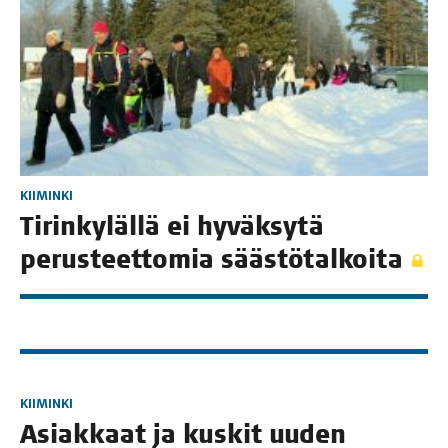
KIIMINKI
Tirin­ky­läl­lä ei hyväk­sy­tä
perus­teet­to­mia säästötalkoita
KIIMINKI
Asiak­kaat ja kus­kit uuden