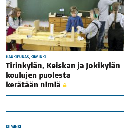
HAUKIPUDAS
,
KIIMINKI
Tirin­ky­län, Keis­kan ja Joki­ky­län
kou­lu­jen puo­les­ta
kerä­tään nimiä
KIIMINKI