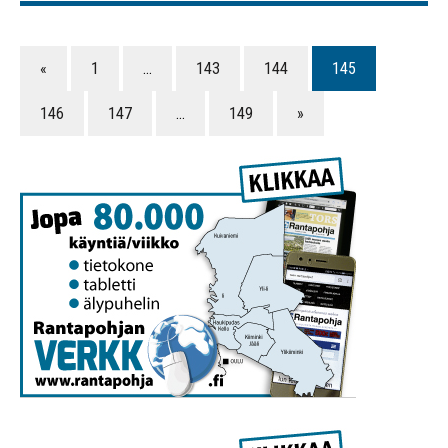
«
1
…
143
144
145
146
147
…
149
»