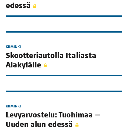
edessä
KIIMINKI
Skoot­te­ri­au­tol­la Ita­lias­ta
Alakylälle
KIIMINKI
Levy­ar­vos­te­lu: Tuo­hi­maa —
Uuden alun edessä