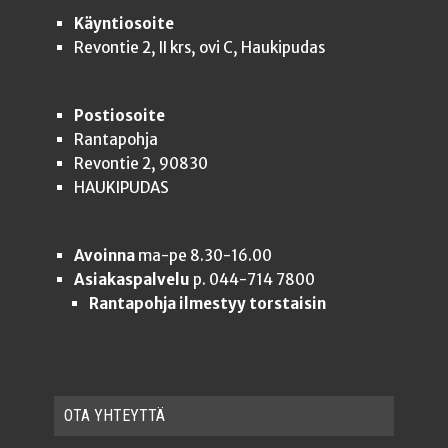
Käyntiosoite
Revontie 2, II krs, ovi C, Haukipudas
Postiosoite
Rantapohja
Revontie 2, 90830
HAUKIPUDAS
Avoinna
ma-pe 8.30-16.00
Asiakaspalvelu
p. 044-714 7800
Rantapohja ilmestyy torstaisin
OTA YHTEYT­TÄ