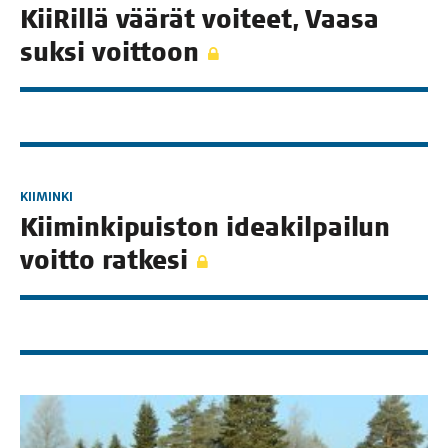
Kii­Ril­lä vää­rät voi­teet, Vaa­sa
suk­si voittoon
KIIMINKI
Kii­min­ki­puis­ton idea­kil­pai­lun
voit­to ratkesi