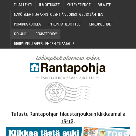
TILAA LEH­TI
ILMOI­TUK­SET
YHTEYS­TIE­DOT
PALAU­TE
NÄKÖIS­LEH­TI JA ARKIS­TO­LEH­TIÄ VUO­DES­TA 2013 LÄHTIEN
PORUK­KA KOOLLA
IIN KUN­TA­TIE­DOT­TEET
ERI­KOIS­LEH­DET
KIR­JAU­DU
REKIS­TE­RÖI­DY
DIGI­PAL­VE­LU PAPE­RI­LEH­DEN TILAAJALLE
Tutustu Rantapohjan tilaustarjouksiin klikkaamalla
tästä
.