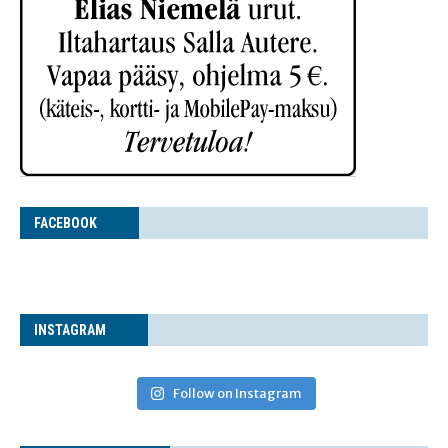
FACE­BOOK
INS­TA­GRAM
Follow on Instagram