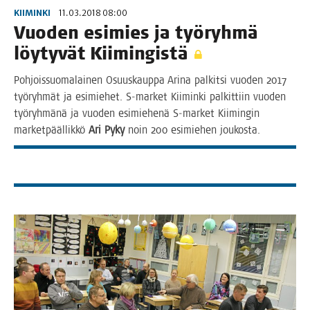
KIIMINKI
11.03.2018 08:00
Vuo­den esi­mies ja työ­ryh­mä
löy­ty­vät Kiimingistä
Poh­jois­suo­ma­lai­nen Osuus­kaup­pa Ari­na pal­kit­si vuo­den 2017
työ­ryh­mät ja esi­mie­het. S‑market Kii­min­ki pal­kit­tiin vuo­den
työ­ryh­mä­nä ja vuo­den esi­mie­he­nä S‑market Kii­min­gin
mar­ket­pääl­lik­kö
Ari Pyky
noin 200 esi­mie­hen joukosta.