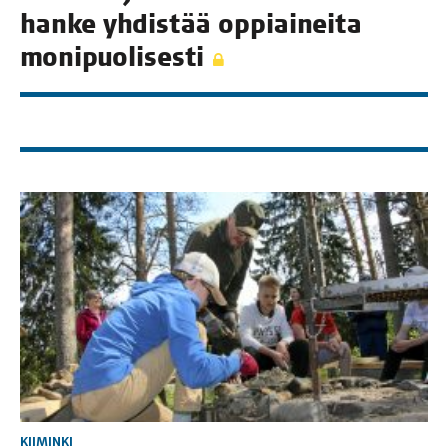
han­ke yhdis­tää oppiai­nei­ta
monipuolisesti
KIIMINKI