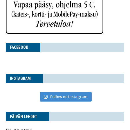
FACE­BOOK
INS­TA­GRAM
Follow on Instagram
PÄI­VÄN LEHDET