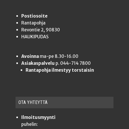
Postiosoite
Rantapohja
Revontie 2, 90830
HAUKIPUDAS
Avoinna
ma-pe 8.30-16.00
Asiakaspalvelu
p. 044-714 7800
Rantapohja ilmestyy torstaisin
OTA YHTEYT­TÄ
Ilmoitusmyynti
puhelin: