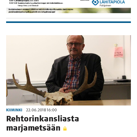
KIIMINKI
22.06.2018 16:00
Reh­to­rin­kans­lias­ta
marjametsään