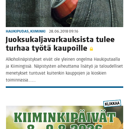
HAUKIPUDAS
,
KIIMINKI
28.06.2018 09:16
Juok­su­kal­ja­var­kauk­sis­ta tulee
tur­haa työ­tä kaupoille
Alko­ho­li­nä­pis­tyk­set eivät ole ylei­nen ongel­ma Hau­ki­pu­taal­la
ja Kii­min­gis­sä. Näpis­tys­ten aiheut­ta­ma lisä­työ ja talou­del­li­set
mene­tyk­set tun­tu­vat kui­ten­kin kaup­po­jen ja kios­kien
toiminnassa.……