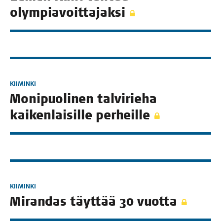
olympiavoittajaksi
KIIMINKI
Moni­puo­li­nen tal­vi­rie­ha
kai­ken­lai­sil­le perheille
KIIMINKI
Miran­das täyt­tää 30 vuotta