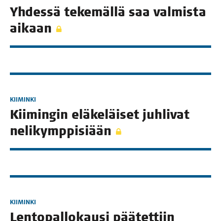
Yhdes­sä teke­mäl­lä saa val­mis­ta
aikaan
KIIMINKI
Kii­min­gin elä­ke­läi­set juh­li­vat
nelikymppisiään
KIIMINKI
Len­to­pal­lo­kausi pää­tet­tiin