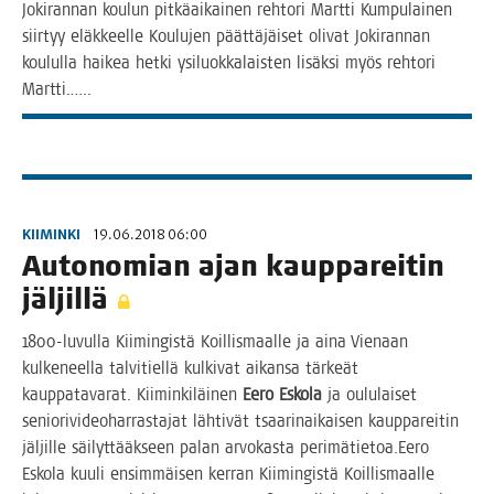
Joki­ran­nan kou­lun pit­kä­ai­kai­nen reh­to­ri Mart­ti Kum­pu­lai­nen
siir­tyy eläk­keel­le Kou­lu­jen päät­tä­jäi­set oli­vat Joki­ran­nan
kou­lul­la hai­kea het­ki ysi­luok­ka­lais­ten lisäk­si myös reh­to­ri
Martti.…..
KIIMINKI
19.06.2018 06:00
Auto­no­mian ajan kaup­pa­rei­tin
jäljillä
1800-luvul­la Kii­min­gis­tä Koil­lis­maal­le ja aina Vie­naan
kul­ke­neel­la tal­vi­tiel­lä kul­ki­vat aikan­sa tär­keät
kaup­pa­ta­va­rat. Kii­min­ki­läi­nen
Eero Esko­la
ja oulu­lai­set
senio­ri­vi­deo­har­ras­ta­jat läh­ti­vät tsaa­rin­ai­kai­sen kaup­pa­rei­tin
jäl­jil­le säi­lyt­tääk­seen palan arvo­kas­ta perimätietoa.Eero
Esko­la kuu­li ensim­mäi­sen ker­ran Kii­min­gis­tä Koil­lis­maal­le