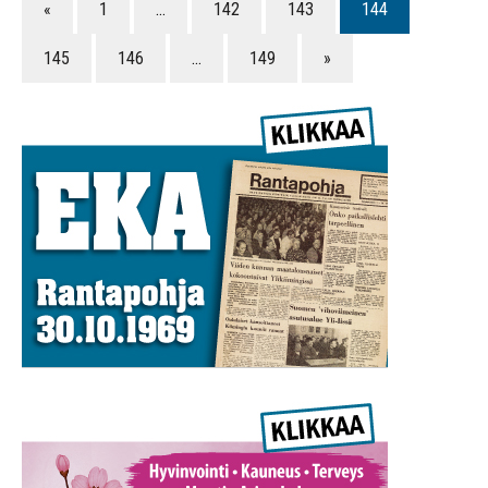
«
1
…
142
143
144
145
146
…
149
»