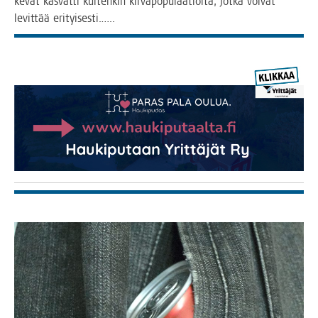
kevät kas­vat­ti kui­ten­kin kir­va­po­pu­laa­tioi­ta, jot­ka voi­vat
levit­tää erityisesti.…..