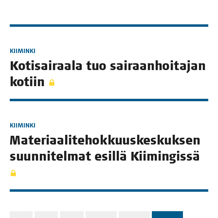
KIIMINKI
Koti­sai­raa­la tuo sai­raan­hoi­ta­jan
kotiin
KIIMINKI
Mate­ri­aa­li­te­hok­kuus­kes­kuk­sen
suun­ni­tel­mat esil­lä Kiimingissä