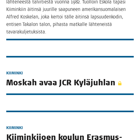
läh­te­nees­tä tal­vi­ties­tä vuon­na 1982. Tuol­loin Esko­la tapa­si
Kii­min­kiin äitin­sä juu­ril­le saa­pu­neen ame­ri­kan­suo­ma­lai­sen
Alfred Kos­ke­lan, joka ker­toi täl­le äitin­sä lap­suu­den­ko­din,
enti­sen Taka­lon talon, pihas­ta mat­kal­le läh­te­neis­tä
tavarakuljetuksista.
KIIMINKI
Mos­kah avaa JCR Kyläjuhlan
KIIMINKI
Kii­min­ki­joen kou­lun Eras­mus-