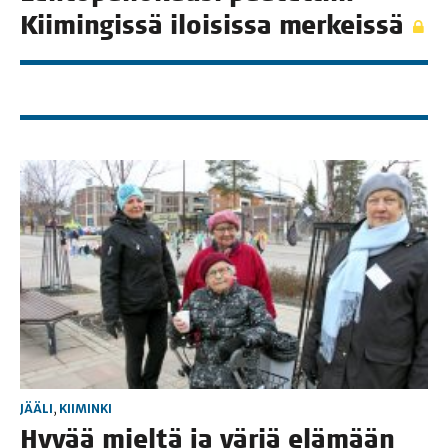
Kii­min­gis­sä iloi­sis­sa merkeissä
JÄÄLI
,
KIIMINKI
Hyvää miel­tä ja väriä elä­mään