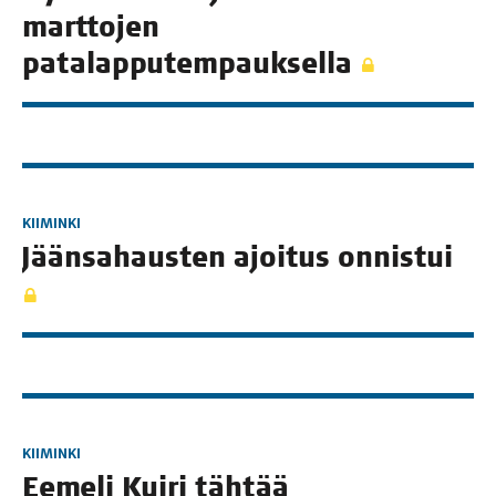
mart­to­jen
patalapputempauksella
KIIMINKI
Jään­sa­haus­ten ajoi­tus onnistui
KIIMINKI
Eeme­li Kui­ri täh­tää