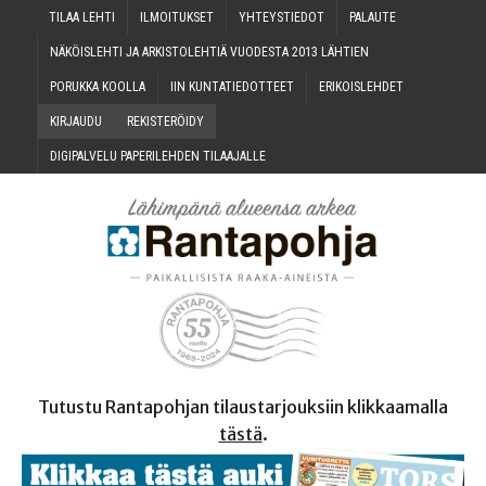
TILAA LEH­TI
ILMOI­TUK­SET
YHTEYS­TIE­DOT
PALAU­TE
NÄKÖIS­LEH­TI JA ARKIS­TO­LEH­TIÄ VUO­DES­TA 2013 LÄHTIEN
PORUK­KA KOOLLA
IIN KUN­TA­TIE­DOT­TEET
ERI­KOIS­LEH­DET
KIR­JAU­DU
REKIS­TE­RÖI­DY
DIGI­PAL­VE­LU PAPE­RI­LEH­DEN TILAAJALLE
Tutustu Rantapohjan tilaustarjouksiin klikkaamalla
tästä
.