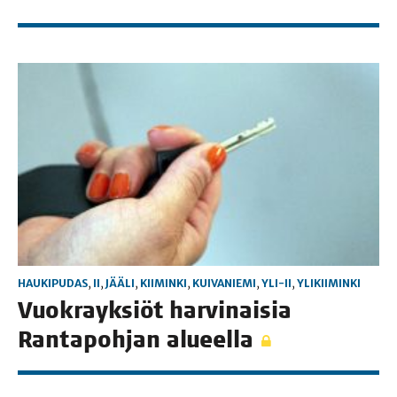
HAUKIPUDAS
,
II
,
JÄÄLI
,
KIIMINKI
,
KUIVANIEMI
,
YLI-II
,
YLIKIIMINKI
Vuo­krayk­siöt har­vi­nai­sia
Ran­ta­poh­jan alueella