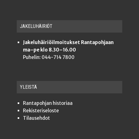
JAKE­LU­HÄI­RIÖT
Jakeluhäiriöilmoitukset Rantapohjaan
ma–pe klo 8.30–16.00
Puhelin: 044-714 7800
YLEISTÄ
Ran­ta­poh­jan historiaa
Rekis­te­ri­se­los­te
Tilauseh­dot