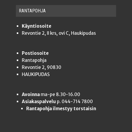
RAN­TA­POH­JA
Käyntiosoite
Revontie 2, II krs, ovi C, Haukipudas
Postiosoite
Rantapohja
Revontie 2, 90830
HAUKIPUDAS
Avoinna
ma-pe 8.30-16.00
Asiakaspalvelu
p. 044-714 7800
Rantapohja ilmestyy torstaisin