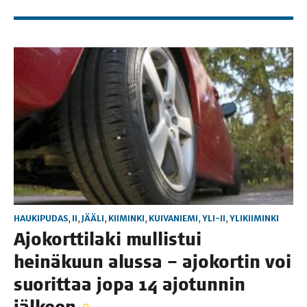
HAUKIPUDAS
,
II
,
JÄÄLI
,
KIIMINKI
,
KUIVANIEMI
,
YLI-II
,
YLIKIIMINKI
Ajo­kort­ti­la­ki mul­lis­tui
hei­nä­kuun alus­sa – ajo­kor­tin voi
suo­rit­taa jopa 14 ajo­tun­nin