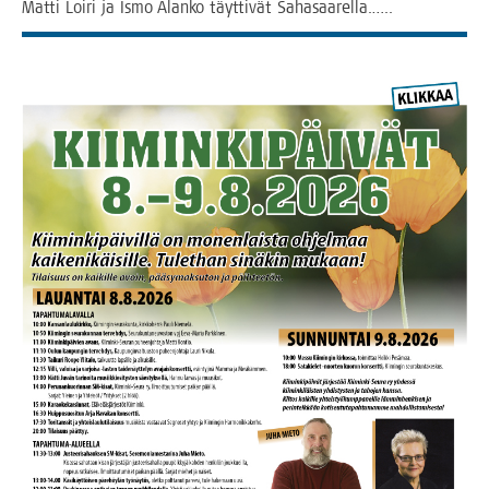
Mat­­ti Loi­ri ja Ismo Alan­ko täyt­ti­vät Sahasaarella.…..