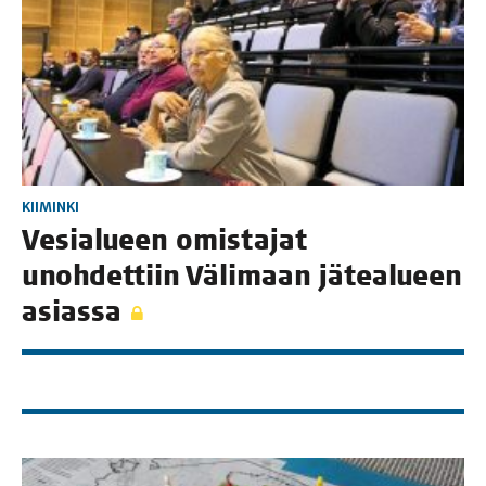
KIIMINKI
Vesia­lu­een omis­ta­jat
unoh­det­tiin Väli­maan jätea­lu­een
asiassa