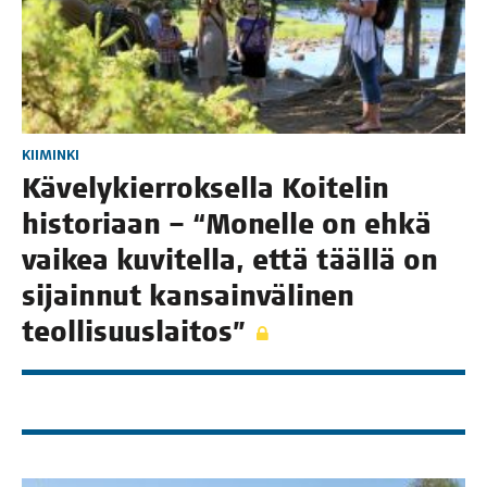
KIIMINKI
Käve­ly­kier­rok­sel­la Koi­te­lin
his­to­ri­aan – “Monel­le on ehkä
vai­kea kuvi­tel­la, että tääl­lä on
sijain­nut kan­sain­vä­li­nen
teollisuuslaitos”