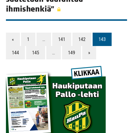
ihmishenkiä”
«
1
…
141
142
143
144
145
…
149
»