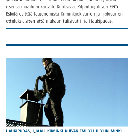
itsen­sä maa­il­man­kar­tal­le Ruot­sis­sa. Kil­pai­lun­joh­ta­ja
Eero
Esko­la
esit­tää laa­je­ne­mis­ta Kii­min­ki­jo­ki­var­ren ja Iijo­ki­var­ren
otte­luk­si, siten että mukaan tuli­si­vat ii ja Haukipudas.
HAUKIPUDAS
,
II
,
JÄÄLI
,
KIIMINKI
,
KUIVANIEMI
,
YLI-II
,
YLIKIIMINKI