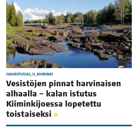
HAUKIPUDAS
,
II
,
KIIMINKI
Vesis­tö­jen pin­nat har­vi­nai­sen
alhaal­la – kalan istu­tus
Kii­min­ki­joes­sa lope­tet­tu
toistaiseksi