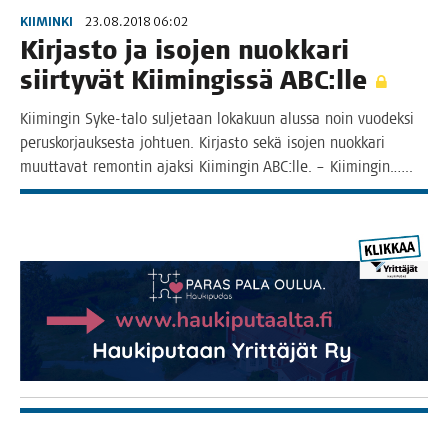
KIIMINKI
23.08.2018 06:02
Kir­jas­to ja iso­jen nuok­ka­ri
siir­ty­vät Kii­min­gis­sä ABC:lle
Kii­min­gin Syke-talo sul­je­taan loka­kuun alus­sa noin vuo­dek­si
perus­kor­jauk­ses­ta joh­tuen. Kir­jas­to sekä iso­jen nuok­ka­ri
muut­ta­vat remon­tin ajak­si Kii­min­gin ABC:lle. – Kiimingin.…..