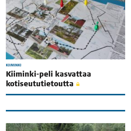
KIIMINKI
Kii­min­ki-peli kas­vat­taa
kotiseututietoutta