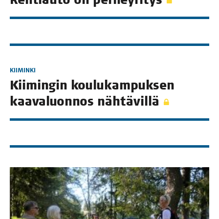
KIIMINKI
Kii­min­gin kou­lu­kam­puk­sen
kaa­va­luon­nos nähtävillä