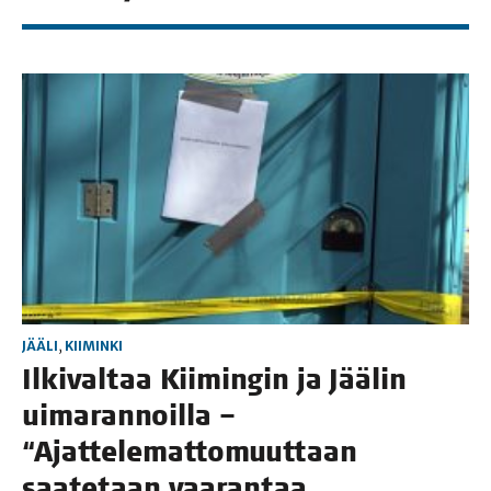
JÄÄLI
,
KIIMINKI
Ilki­val­taa Kii­min­gin ja Jää­lin
uima­ran­noil­la –
“Ajat­te­le­mat­to­muut­taan
saa­te­taan vaa­ran­taa