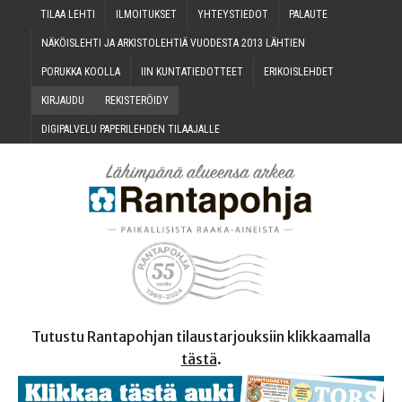
TILAA LEH­TI
ILMOI­TUK­SET
YHTEYS­TIE­DOT
PALAU­TE
NÄKÖIS­LEH­TI JA ARKIS­TO­LEH­TIÄ VUO­DES­TA 2013 LÄHTIEN
PORUK­KA KOOLLA
IIN KUN­TA­TIE­DOT­TEET
ERI­KOIS­LEH­DET
KIR­JAU­DU
REKIS­TE­RÖI­DY
DIGI­PAL­VE­LU PAPE­RI­LEH­DEN TILAAJALLE
Tutustu Rantapohjan tilaustarjouksiin klikkaamalla
tästä
.