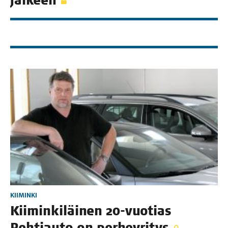
jälkeen
KIIMINKI
Kii­min­ki­läi­nen 20-vuo­tias
Reh­ti­au­to on perheyritys