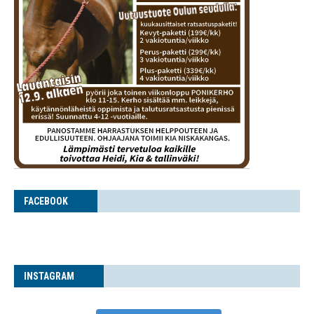
FACE­BOOK
INS­TA­GRAM