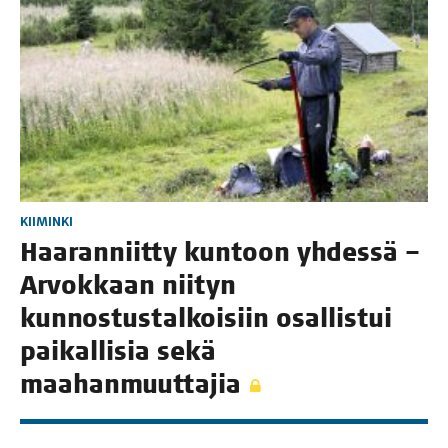
KIIMINKI
Haa­ran­niit­ty kun­toon yhdes­sä –
Arvok­kaan nii­tyn
kun­nos­tus­tal­koi­siin osal­lis­tui
pai­kal­li­sia sekä
maahanmuuttajia