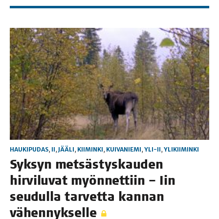
HAUKIPUDAS
,
II
,
JÄÄLI
,
KIIMINKI
,
KUIVANIEMI
,
YLI-II
,
YLIKIIMINKI
Syk­syn met­säs­tys­kau­den
hir­vi­lu­vat myön­net­tiin – Iin
seu­dul­la tar­vet­ta kan­nan
vähennykselle