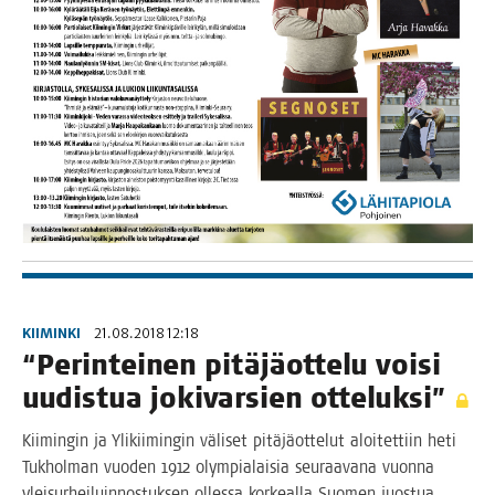
KIIMINKI
21.08.2018 12:18
“Perin­tei­nen pitä­jä­ot­te­lu voi­si
uudis­tua joki­var­sien otteluksi”
Kii­min­gin ja Yli­kii­min­gin väli­set pitä­jä­ot­te­lut aloi­tet­tiin heti
Tuk­hol­man vuo­den 1912 olym­pia­lai­sia seu­raa­va­na vuon­na
ylei­sur­hei­luin­nos­tuk­sen olles­sa kor­keal­la Suo­men juos­tua