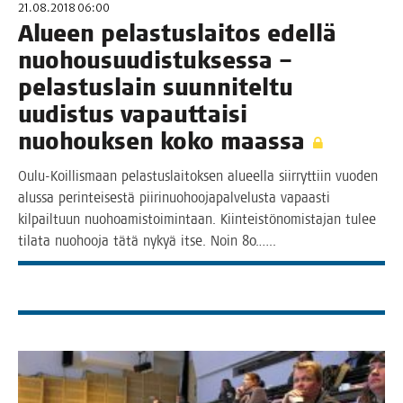
21.08.2018 06:00
Alu­een pelas­tus­lai­tos edel­lä
nuo­housuu­dis­tuk­ses­sa –
pelas­tus­lain suun­ni­tel­tu
uudis­tus vapaut­tai­si
nuo­houk­sen koko maassa
Oulu-Koil­­lis­­maan pelas­tus­lai­tok­sen alu­eel­la siir­ryt­tiin vuo­den
alus­sa perin­tei­ses­tä pii­ri­nuo­hoo­ja­pal­ve­lus­ta vapaas­ti
kil­pail­tuun nuo­hoa­mis­toi­min­taan. Kiin­teis­tö­no­mis­ta­jan tulee
tila­ta nuo­hoo­ja tätä nykyä itse. Noin 80.…..