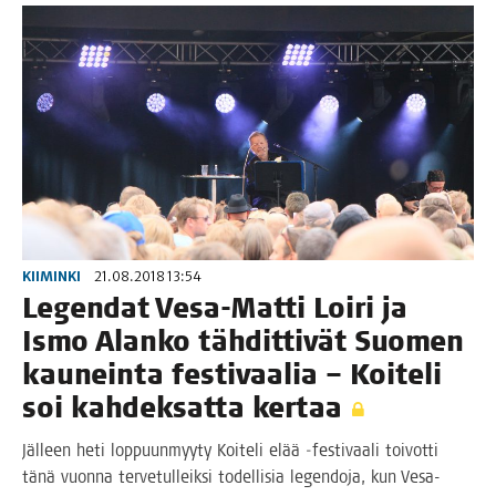
KIIMINKI
21.08.2018 13:54
Legen­dat Vesa-Mat­ti Loi­ri ja
Ismo Alan­ko täh­dit­ti­vät Suo­men
kau­nein­ta fes­ti­vaa­lia – Koi­te­li
soi kah­dek­sat­ta kertaa
Jäl­leen heti lop­puun­myy­ty Koi­te­li elää ‑fes­ti­vaa­li toi­vot­ti
tänä vuon­na ter­ve­tul­leik­si todel­li­sia legen­do­ja, kun Vesa-