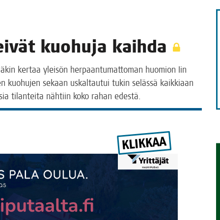
TAEN
t eivät kuo­hu­ja kaihda
 täl­lä­kin ker­taa ylei­sön her­paan­tu­mat­to­man huo­mion Iin
os­ken kuo­hu­jen sekaan uskal­tau­tui tukin seläs­sä kaik­ki­aan
li­sia tilan­tei­ta näh­tiin koko rahan edestä.