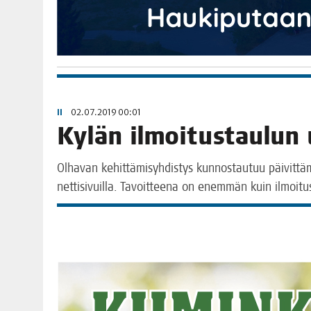
II
02.07.2019 00:01
Kylän ilmoi­tus­tau­lun
Olha­van kehit­tä­mi­syh­dis­tys kun­nos­tau­tuu päi­vit­tä
net­ti­si­vuil­la. Tavoit­tee­na on enem­män kuin ilmoi­t