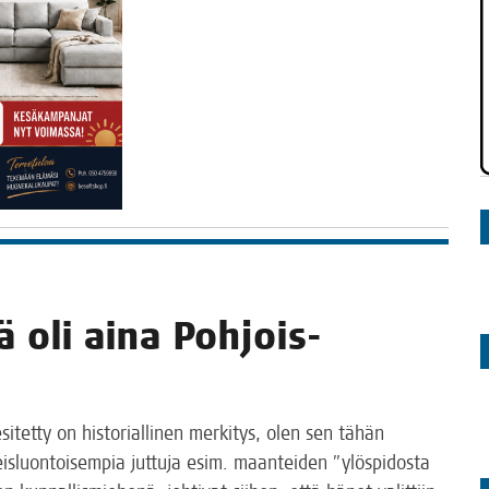
ä oli aina Poh­jois-
i­tet­ty on his­to­rial­li­nen mer­ki­tys, olen sen tähän
yleis­luon­toi­sem­pia jut­tu­ja esim. maan­tei­den ”ylös­pi­dos­ta