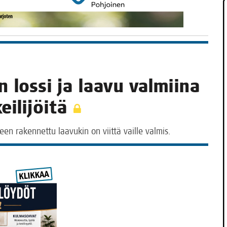
 los­si ja laa­vu val­mii­na
keilijöitä
een raken­net­tu laa­vu­kin on viit­tä vail­le valmis.