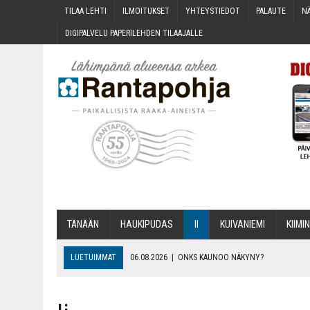
TILAA LEH­TI
ILMOI­TUK­SET
YHTEYS­TIE­DOT
PALAU­TE
NÄ
DIGI­PAL­VE­LU PAPE­RI­LEH­DEN TILAAJALLE
TÄNÄÄN
HAU­KI­PU­DAS
II
KUI­VA­NIE­MI
KII­MIN
LUETUIMMAT
06.08.2026
|
ONKS KAU­NOO NÄKYNY?
06.08.2026
|
MAKA­RO­NI­LAA­TI­KOL­LA ARKEEN
06.08.2026
|
OPIN­TOI­HIN KAN­SA­LAIS­OPIS­TOS­SA VOI SAA­DA AVUSTU