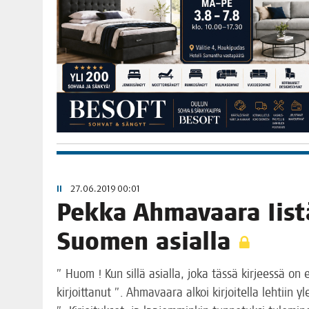
II
27.06.2019 00:01
Pek­ka Ahma­vaa­ra Iis­t
Suo­men asialla
” Huom ! Kun sil­lä asial­la, joka täs­sä kir­jees­sä on es
kir­joit­ta­nut ”. Ahma­vaa­ra alkoi kir­joi­tel­la leh­tiin 