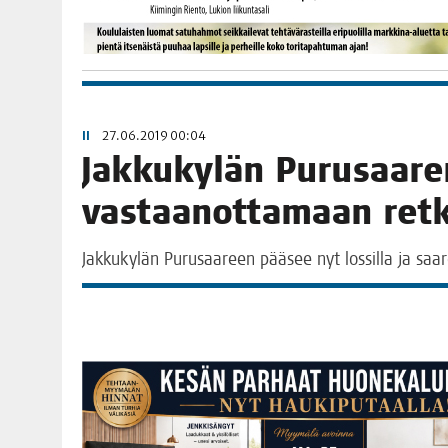
II
27.06.2019 00:04
Jak­ku­ky­län Purusaa­ren
vas­taa­not­ta­maan ret
Jak­ku­ky­län Purusaa­reen pää­see nyt los­sil­la ja saa­r