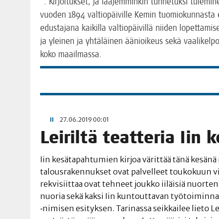
”. Kir­joi­tuk­set, ja laa­jem­min­kin tun­ne­tuk­si tule­mi­
vuo­den 1894 val­tio­päi­vil­le Kemin tuo­mio­kun­nas­ta
edus­ta­ja­na kai­kil­la val­tio­päi­vil­lä nii­den lopet­ta­
ja ylei­nen ja yhtä­läi­nen äänioi­keus sekä vaa­li­kel­poi­
koko maailmassa.
II
27.06.2019 00:01
Lei­ril­tä teat­te­ria Ii
Iin kesä­ta­pah­tu­mien kir­joa värit­tää tänä kesä­nä na
talous­ra­ken­nuk­set ovat pal­vel­leet tou­ko­kuun vii­m
rekvi­siit­taa ovat teh­neet jouk­ko iiläi­siä nuor­ten 
nuo­ria sekä kak­si Iin kun­tout­ta­van työ­toi­min­n
‑nimi­sen esi­tyk­sen. Tari­nas­sa seik­kai­lee lie­to 