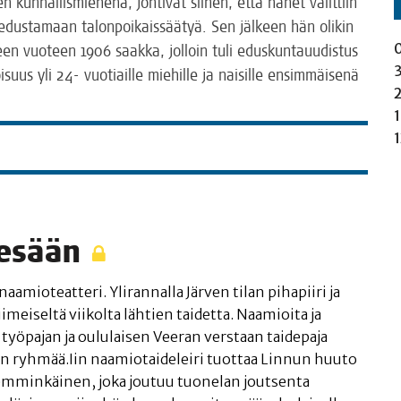
nen kun­nal­lis­mie­he­nä, joh­ti­vat sii­hen, että hänet valit­tiin
 edus­ta­maan talon­poi­kais­sää­tyä. Sen jäl­keen hän oli­kin
mi­seen vuo­teen 1906 saak­ka, jol­loin tuli edus­kun­ta­uu­dis­tus
suus yli 24- vuo­tiail­le mie­hil­le ja nai­sil­le ensim­mäi­se­nä
n kesään
a­mio­teat­te­ri. Yli­ran­nal­la Jär­ven tilan piha­pii­ri ja
ei­sel­tä vii­kol­ta läh­tien tai­det­ta. Naa­mioi­ta ja
työ­pa­jan ja oulu­lai­sen Vee­ran vers­taan tai­de­pa­ja
an ryhmää.Iin naa­mio­tai­de­lei­ri tuot­taa Lin­nun huu­to
Lem­min­käi­nen, joka jou­tuu tuo­ne­lan jout­sen­ta