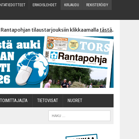
N­TA­TIE­DOT­TEET
ERI­KOIS­LEH­DET
KIR­JAU­DU
REKIS­TE­RÖI­DY
 Rantapohjan tilaustarjouksiin klikkaamalla
tästä
.
TOI­MIT­TA­JAL­TA
TIETOVISAT
NUO­RET