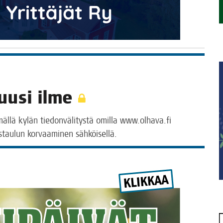
 uusi ilme
­mäl­lä kylän tie­don­vä­li­tys­tä omil­la www.olhava.fi
us­tau­lun kor­vaa­mi­nen sähköisellä.