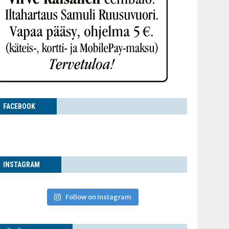
FACE­BOOK
INS­TA­GRAM
Follow on Instagram