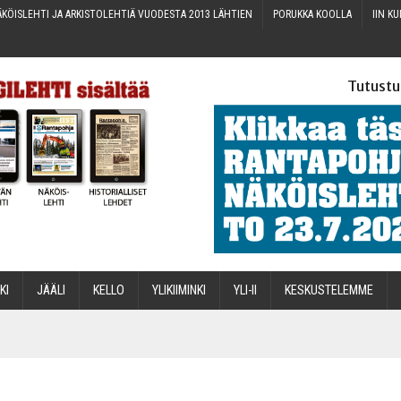
KÖIS­LEH­TI JA ARKIS­TO­LEH­TIÄ VUO­DES­TA 2013 LÄHTIEN
PORUK­KA KOOLLA
IIN KU
Tutustu
­KI
JÄÄ­LI
KEL­LO
YLI­KII­MIN­KI
YLI-II
KES­KUS­TE­LEM­ME
STA