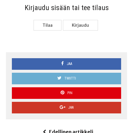
Kir­jau­du sisään tai tee tilaus
Tilaa
Kir­jau­du
JAA
TWIITTI
PIN
JAA
Edellinen artikkeli