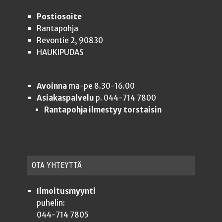
Postiosoite
Rantapohja
Revontie 2, 90830
HAUKIPUDAS
Avoinna
ma-pe 8.30-16.00
Asiakaspalvelu
p. 044-714 7800
Rantapohja ilmestyy torstaisin
OTA YHTEYT­TÄ
Ilmoitusmyynti
puhelin:
044-714 7805