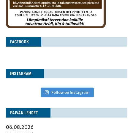
FACE­BOOK
INS­TA­GRAM
Follow on Instagram
PÄI­VÄN LEHDET
06.08.2026