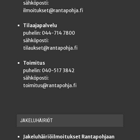
sähköposti:
ilmoitukset@rantapohja.fi
Tilaajapalvelu
puhelin: 044-714 7800
sähköposti:
tilaukset@rantapohja.fi
Toimitus
puhelin: 040-517 3842
sähköposti:
toimitus@rantapohja.fi
JAKE­LU­HÄI­RIÖT
Jakeluhäiriöilmoitukset Rantapohjaan