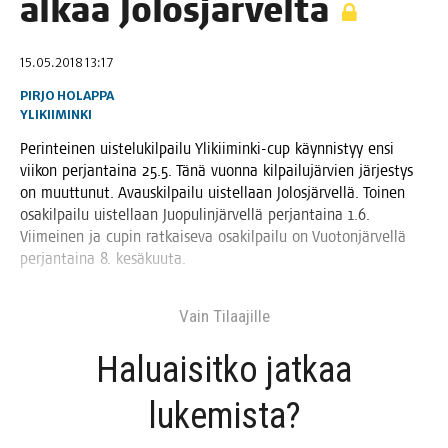
alkaa Jolosjärveltä
15.05.2018 13:17
PIRJO HOLAPPA
YLIKIIMINKI
Perin­tei­nen uis­te­lu­kil­pai­lu Yli­kii­min­ki-cup käyn­nis­tyy ensi
vii­kon per­jan­tai­na 25.5. Tänä vuon­na kil­pai­lu­jär­vien jär­jes­tys
on muut­tu­nut. Avaus­kil­pai­lu uis­tel­laan Jolos­jär­vel­lä. Toi­nen
osa­kil­pai­lu uis­tel­laan Juo­pu­lin­jär­vel­lä per­jan­tai­na 1.6.
Vii­mei­nen ja cupin rat­kai­se­va osa­kil­pai­lu on Vuo­ton­jär­vel­lä
per­jan­tai­na 8. kesäkuuta.
Vain Tilaa­jil­le
Haluai­sit­ko jat­kaa
lukemista?