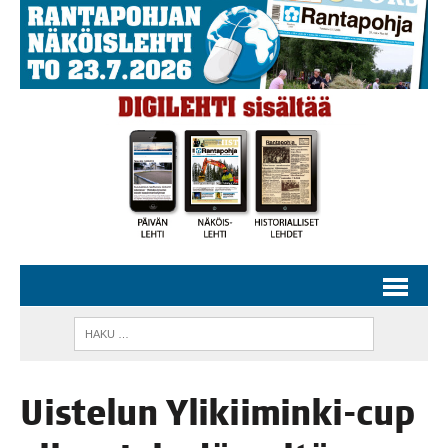
Uis­te­lun Yli­kii­min­ki-cup