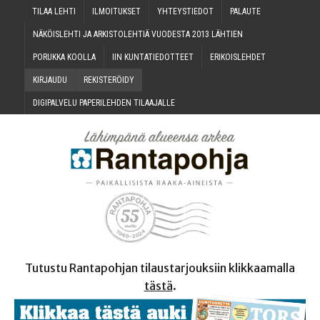
TILAA LEH­TI
ILMOI­TUK­SET
YHTEYS­TIE­DOT
PALAU­TE
NÄKÖIS­LEH­TI JA ARKIS­TO­LEH­TIÄ VUO­DES­TA 2013 LÄHTIEN
PORUK­KA KOOLLA
IIN KUN­TA­TIE­DOT­TEET
ERI­KOIS­LEH­DET
KIR­JAU­DU
REKIS­TE­RÖI­DY
DIGI­PAL­VE­LU PAPE­RI­LEH­DEN TILAAJALLE
Tutustu Rantapohjan tilaustarjouksiin klikkaamalla
tästä
.