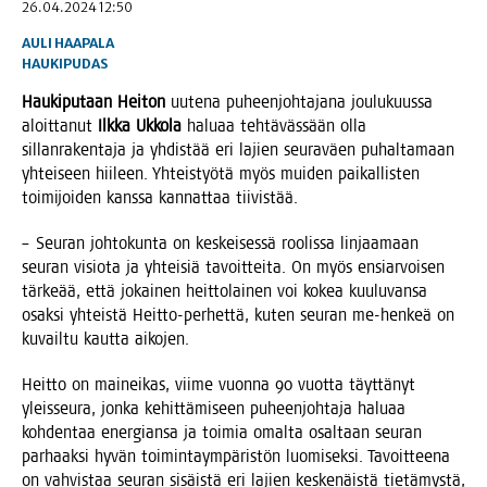
26.04.2024 12:50
AULI HAAPALA
HAUKIPUDAS
Hau­ki­pu­taan Hei­ton
uute­na puheen­joh­ta­ja­na jou­lu­kuus­sa
aloit­ta­nut
Ilk­ka Ukko­la
halu­aa teh­tä­väs­sään olla
sil­lan­ra­ken­ta­ja ja yhdis­tää eri lajien seu­ra­väen puhal­ta­maan
yhtei­seen hii­leen. Yhteis­työ­tä myös mui­den pai­kal­lis­ten
toi­mi­joi­den kans­sa kan­nat­taa tiivistää.
– Seu­ran joh­to­kun­ta on kes­kei­ses­sä roo­lis­sa lin­jaa­maan
seu­ran visio­ta ja yhtei­siä tavoit­tei­ta. On myös ensiar­voi­sen
tär­ke­ää, että jokai­nen heit­to­lai­nen voi kokea kuu­lu­van­sa
osak­si yhteis­tä Heit­to-per­het­tä, kuten seu­ran me-hen­keä on
kuvail­tu kaut­ta aikojen.
Heit­to on mai­nei­kas, vii­me vuon­na 90 vuot­ta täyt­tä­nyt
yleis­seu­ra, jon­ka kehit­tä­mi­seen puheen­joh­ta­ja halu­aa
koh­den­taa ener­gian­sa ja toi­mia omal­ta osal­taan seu­ran
par­haak­si hyvän toi­min­taym­pä­ris­tön luo­mi­sek­si. Tavoit­tee­na
on vah­vis­taa seu­ran sisäis­tä eri lajien kes­ke­näis­tä tie­tä­mys­tä,