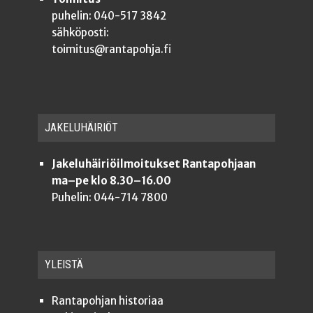
puhelin: 040-517 3842
sähköposti:
toimitus@rantapohja.fi
JAKE­LU­HÄI­RIÖT
Jakeluhäiriöilmoitukset Rantapohjaan
ma–pe klo 8.30–16.00
Puhelin: 044-714 7800
YLEISTÄ
Ran­ta­poh­jan historiaa