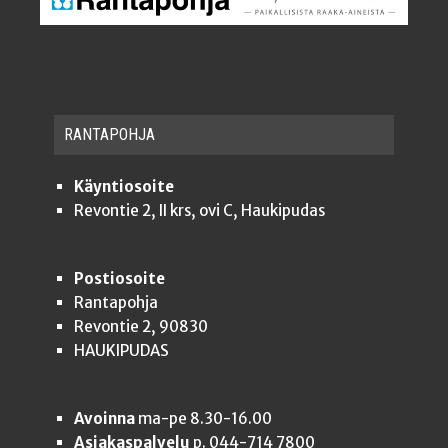
RAN­TA­POH­JA
Käyntiosoite
Revontie 2, II krs, ovi C, Haukipudas
Postiosoite
Rantapohja
Revontie 2, 90830
HAUKIPUDAS
Avoinna
ma-pe 8.30-16.00
Asiakaspalvelu
p. 044-714 7800