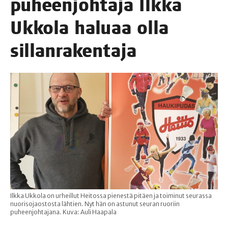
puheen­joh­ta­ja Ilk­ka
Ukko­la halu­aa olla
sillanrakentaja
Ilkka Ukkola on urheillut Heitossa pienestä pitäen ja toiminut seurassa
nuorisojaostosta lähtien. Nyt hän on astunut seuran ruoriin
puheenjohtajana. Kuva: Auli Haapala