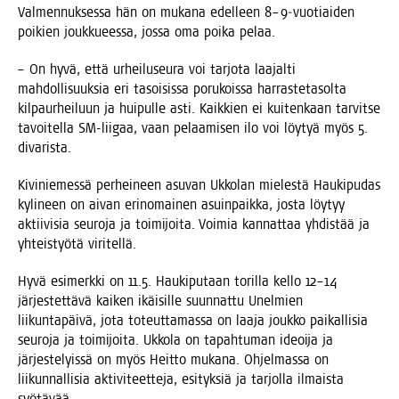
Val­men­nuk­ses­sa hän on muka­na edel­leen 8–9‑vuotiaiden
poi­kien jouk­ku­ees­sa, jos­sa oma poi­ka pelaa.
– On hyvä, että urhei­luseu­ra voi tar­jo­ta laa­jal­ti
mah­dol­li­suuk­sia eri tasoi­sis­sa poru­kois­sa har­ras­te­ta­sol­ta
kil­paur­hei­luun ja hui­pul­le asti. Kaik­kien ei kui­ten­kaan tar­vit­se
tavoi­tel­la SM-lii­gaa, vaan pelaa­mi­sen ilo voi löy­tyä myös 5.
divarista.
Kivi­nie­mes­sä per­hei­neen asu­van Ukko­lan mie­les­tä Hau­ki­pu­das
kyli­neen on aivan erin­omai­nen asuin­paik­ka, jos­ta löy­tyy
aktii­vi­sia seu­ro­ja ja toi­mi­joi­ta. Voi­mia kan­nat­taa yhdis­tää ja
yhteis­työ­tä viritellä.
Hyvä esi­merk­ki on 11.5. Hau­ki­pu­taan toril­la kel­lo 12–14
jär­jes­tet­tä­vä kai­ken ikäi­sil­le suun­nat­tu Unel­mien
lii­kun­ta­päi­vä, jota toteut­ta­mas­sa on laa­ja jouk­ko pai­kal­li­sia
seu­ro­ja ja toi­mi­joi­ta. Ukko­la on tapah­tu­man ideoi­ja ja
jär­jes­te­lyis­sä on myös Heit­to muka­na. Ohjel­mas­sa on
lii­kun­nal­li­sia akti­vi­teet­te­ja, esi­tyk­siä ja tar­jol­la ilmais­ta
syötävää.