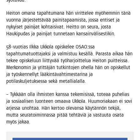
Hei­ton oma­na tapah­tu­ma­na hän virit­te­lee myö­hem­min tänä
vuon­na jär­jes­tet­tä­vää pai­ni­ta­paa­mis­ta, jos­sa enti­set ja
nykyi­set pai­ni­jat koh­tai­si­vat. Heit­to on seu­ra, jos­ta
Hau­ki­pu­das ja pai­ni­jat tun­ne­taan kansainvälisestikin.
58-vuo­tias Ilk­ka Ukko­la opis­ke­lee OSAO:ssa
tapah­tu­ma­tuot­ta­jak­si ja val­mis­tuu kesäl­lä. Paras­ta aikaa hän
tekee opis­ke­luun liit­ty­vää työ­har­joit­te­lua Hei­ton puit­teis­sa.
Mer­ko­no­min ja yrit­tä­jän tut­kin­to­jen ohel­la hän on opis­kel­lut
ja työs­ken­nel­lyt lää­kin­tä­vah­ti­mes­ta­ri­na ja
poti­las­kul­je­tuk­ses­sa sekä metallialalla.
– Tyk­kään olla ihmis­ten kans­sa teke­mi­sis­sä, tote­aa puhe­lias
ja sosi­aa­li­sen luon­teen omaa­va Ukko­la. Huu­mo­ria­kaan ei sovi
arjes­sa unoh­taa. Hän ker­too ole­van­sa käy­tän­nön teki­jä,
mut­ta seu­ra­toi­min­nas­sa pitää teh­tä­viä ja vas­tuu­ta osa­ta
myös jakaa.