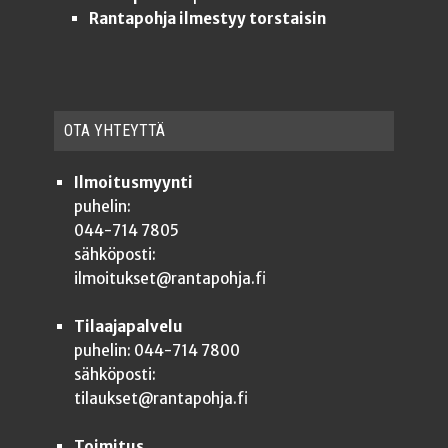
Rantapohja ilmestyy torstaisin
OTA YHTEYT­TÄ
Ilmoitusmyynti
puhelin:
044-714 7805
sähköposti:
ilmoitukset@rantapohja.fi
Tilaajapalvelu
puhelin: 044-714 7800
sähköposti:
tilaukset@rantapohja.fi
Toimitus