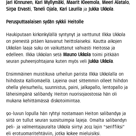
Jari Kin­nu­nen
,
Kari Myl­ly­mä­ki
,
Maa­rit Klee­mo­la
,
Mee­ri Ala­ta­lo
,
Sir­pa Ervas­ti
,
Tane­li Oja­la
,
Kari Lau­ri­la
ja
Juk­ka Ukko­la
.
Perus­put­taa­lai­sen sydän syk­kii Heitolle
Hau­ki­pu­taan kir­kon­ky­läl­lä syn­ty­nyt ja vart­tu­nut Ilk­ka Ukko­la
on pie­nes­tä pitäen kas­va­nut heit­to­lai­sek­si. Kaut­ta aiko­jen
Ukko­lan laa­ja suku on vai­kut­ta­nut vah­vas­ti Hei­tos­sa ja
edel­leen. Ilk­ka Ukko­lan setä
Mau­no Ukko­la
toi­mi pit­kään
seu­ran puheen­joh­ta­ja­na kuten myös veli
Juk­ka Ukko­la
.
Ensim­mäi­nen muis­ti­ku­va urhei­lun paris­ta Ilk­ka Ukko­lal­la on
hiih­dos­ta Kal­lio­mäel­lä. Lajei­na ovat sit­tem­min olleet hiih­don
ohel­la ylei­sur­hei­lu, suun­nis­tus, pai­ni, jal­ka­pal­lo, len­to­pal­lo ja
lähei­sim­pä­nä sali­ban­dy. Hei­ton nuo­ri­so­jaos­tos­sa hän oli
muka­na kehit­tä­mäs­sä diskotoimintaa.
90-luvun lopul­la hän ryh­tyi nos­ta­maan Hei­ton sali­ban­dya ja
sii­tä on tul­lut seu­ran suo­si­tuim­pia laje­ja. Omal­ta sali­ban­dyn
peli- ja val­men­ta­jau­ral­ta Ukko­la siir­tyi 2011 lajin “serif­fik­si”
eli ero­tuo­ma­ri­teh­tä­viin, jot­ka kokee mie­lui­sik­si.