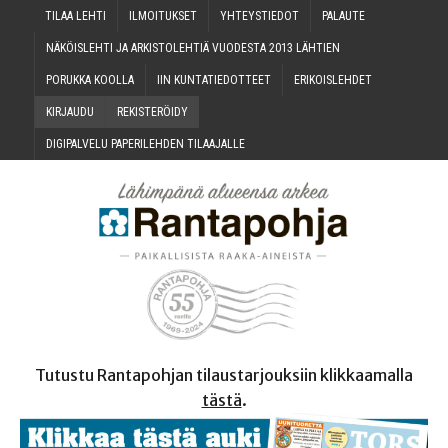
TILAA LEH­TI
ILMOI­TUK­SET
YHTEYS­TIE­DOT
PALAU­TE
NÄKÖIS­LEH­TI JA ARKIS­TO­LEH­TIÄ VUO­DES­TA 2013 LÄHTIEN
PORUK­KA KOOLLA
IIN KUN­TA­TIE­DOT­TEET
ERI­KOIS­LEH­DET
KIR­JAU­DU
REKIS­TE­RÖI­DY
DIGI­PAL­VE­LU PAPE­RI­LEH­DEN TILAAJALLE
Tutustu Rantapohjan tilaustarjouksiin klikkaamalla
tästä
.