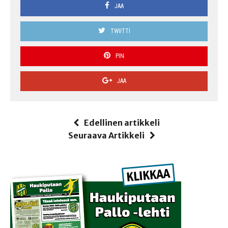
JAA
TWIITTI
PIN
JAA
Edellinen artikkeli
Seuraava Artikkeli