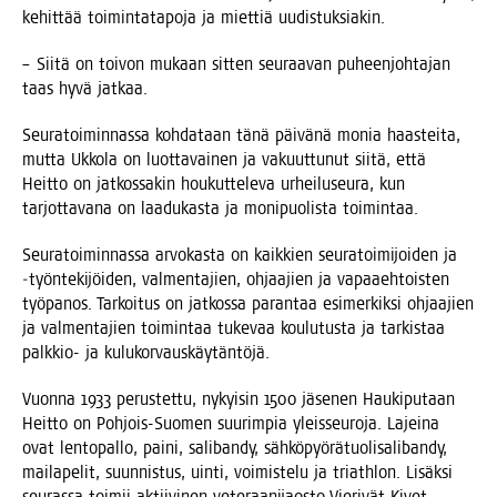
kehit­tää toi­min­ta­ta­po­ja ja miet­tiä uudistuksiakin.
– Sii­tä on toi­von mukaan sit­ten seu­raa­van puheen­joh­ta­jan
taas hyvä jatkaa.
Seu­ra­toi­min­nas­sa koh­da­taan tänä päi­vä­nä monia haas­tei­ta,
mut­ta Ukko­la on luot­ta­vai­nen ja vakuut­tu­nut sii­tä, että
Heit­to on jat­kos­sa­kin hou­kut­te­le­va urhei­luseu­ra, kun
tar­jot­ta­va­na on laa­du­kas­ta ja moni­puo­lis­ta toimintaa.
Seu­ra­toi­min­nas­sa arvo­kas­ta on kaik­kien seu­ra­toi­mi­joi­den ja
‑työn­te­ki­jöi­den, val­men­ta­jien, ohjaa­jien ja vapaa­eh­tois­ten
työ­pa­nos. Tar­koi­tus on jat­kos­sa paran­taa esi­mer­kik­si ohjaa­jien
ja val­men­ta­jien toi­min­taa tuke­vaa kou­lu­tus­ta ja tar­kis­taa
palk­kio- ja kulukorvauskäytäntöjä.
Vuon­na 1933 perus­tet­tu, nykyi­sin 1500 jäse­nen Hau­ki­pu­taan
Heit­to on Poh­jois-Suo­men suu­rim­pia yleis­seu­ro­ja. Lajei­na
ovat len­to­pal­lo, pai­ni, sali­ban­dy, säh­kö­pyö­rä­tuo­li­sa­li­ban­dy,
mai­la­pe­lit, suun­nis­tus, uin­ti, voi­mis­te­lu ja triath­lon. Lisäk­si
seu­ras­sa toi­mii aktii­vi­nen vete­raa­ni­jaos­to Vie­ri­vät Kivet.