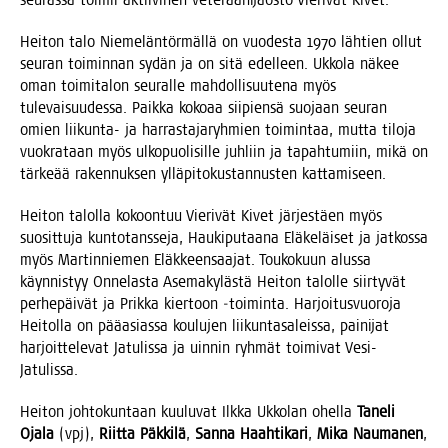
Hei­ton talo Nie­me­län­tör­mäl­lä on vuo­des­ta 1970 läh­tien ollut
seu­ran toi­min­nan sydän ja on sitä edel­leen. Ukko­la näkee
oman toi­mi­ta­lon seu­ral­le mah­dol­li­suu­te­na myös
tule­vai­suu­des­sa. Paik­ka koko­aa sii­pien­sä suo­jaan seu­ran
omien lii­kun­ta- ja har­ras­ta­ja­ryh­mien toi­min­taa, mut­ta tilo­ja
vuo­kra­taan myös ulko­puo­li­sil­le juh­liin ja tapah­tu­miin, mikä on
tär­ke­ää raken­nuk­sen yllä­pi­to­kus­tan­nus­ten kattamiseen.
Hei­ton talol­la kokoon­tuu Vie­ri­vät Kivet jär­jes­täen myös
suo­sit­tu­ja kun­to­tans­se­ja, Hau­ki­pu­taa­na Elä­ke­läi­set ja jat­kos­sa
myös Mar­tin­nie­men Eläk­keen­saa­jat. Tou­ko­kuun alus­sa
käyn­nis­tyy Onne­las­ta Ase­ma­ky­läs­tä Hei­ton talol­le siir­ty­vät
per­he­päi­vät ja Prik­ka kier­toon ‑toi­min­ta. Har­joi­tus­vuo­ro­ja
Hei­tol­la on pää­asias­sa kou­lu­jen lii­kun­ta­sa­leis­sa, pai­ni­jat
har­joit­te­le­vat Jatu­lis­sa ja uin­nin ryh­mät toi­mi­vat Vesi-
Jatulissa.
Hei­ton joh­to­kun­taan kuu­lu­vat Ilk­ka Ukko­lan ohel­la
Tane­li
Oja­la
(vpj),
Riit­ta Päk­ki­lä
,
San­na Haah­ti­ka­ri
,
Mika Nau­ma­nen
,