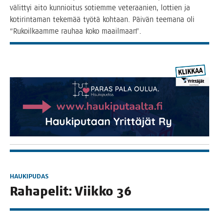
välit­tyi aito kun­nioi­tus sotiem­me vete­raa­nien, lot­tien ja
koti­rin­ta­man teke­mää työ­tä koh­taan. Päi­vän tee­ma­na oli
“Rukoil­kaam­me rau­haa koko maailmaan”.
HAUKIPUDAS
Raha­pe­lit: Viik­ko 36