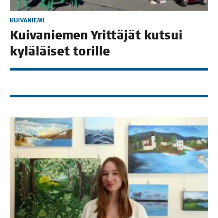
KUIVANIEMI
Kui­va­nie­men Yrit­tä­jät kut­sui
kylä­läi­set torille