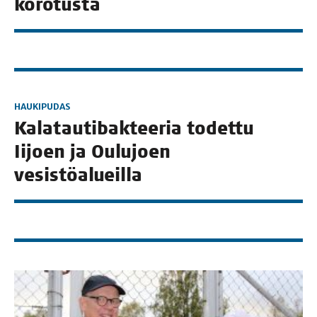
korotusta
HAUKIPUDAS
Kala­tau­ti­bak­tee­ria todet­tu
Iijoen ja Oulu­joen
vesistöalueilla