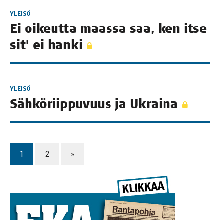
YLEISÖ
Ei oikeut­ta maas­sa saa, ken itse
sit’ ei hanki
YLEISÖ
Säh­kö­riip­pu­vuus ja Ukraina
1
2
»