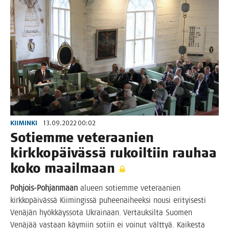
KIIMINKI
13.09.2022 00:02
Sotiem­me vete­raa­nien
kirk­ko­päi­väs­sä rukoil­tiin rau­haa
koko maailmaan
Poh­jois-Poh­jan­maan
alu­een sotiem­me vete­raa­nien
kirk­ko­päi­väs­sä Kii­min­gis­sä puhee­nai­heek­si nousi eri­tyi­ses­ti
Venä­jän hyök­käys­so­ta Ukrai­naan. Ver­tauk­sil­ta Suo­men
Venä­jää vas­taan käy­miin sotiin ei voi­nut vält­tyä. Kai­kes­ta