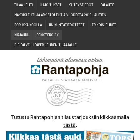
TILAA LEH­TI
ILMOI­TUK­SET
YHTEYS­TIE­DOT
PALAU­TE
NÄKÖIS­LEH­TI JA ARKIS­TO­LEH­TIÄ VUO­DES­TA 2013 LÄHTIEN
PORUK­KA KOOLLA
IIN KUN­TA­TIE­DOT­TEET
ERI­KOIS­LEH­DET
KIR­JAU­DU
REKIS­TE­RÖI­DY
DIGI­PAL­VE­LU PAPE­RI­LEH­DEN TILAAJALLE
Tutustu Rantapohjan tilaustarjouksiin klikkaamalla
tästä
.