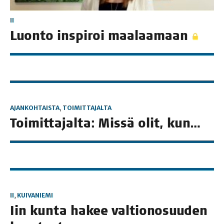
II
Luon­to ins­pi­roi maalaamaan
AJANKOHTAISTA
,
TOIMITTAJALTA
Toi­mit­ta­jal­ta: Mis­sä olit, kun…
II
,
KUIVANIEMI
Iin kun­ta hakee val­tio­no­suu­den