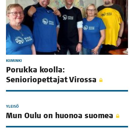
KIIMINKI
Poruk­ka kool­la:
Senio­rio­pet­ta­jat Virossa
YLEISÖ
Mun Oulu on huo­noa suomea