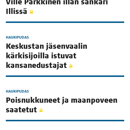
Vil­le Park­ki­nen illan san­ka­ri
Illissä
HAUKIPUDAS
Kes­kus­tan jäsen­vaa­lin
kär­ki­si­joil­la istu­vat
kansanedustajat
HAUKIPUDAS
Pois­nuk­ku­neet ja maan­po­veen
saatetut