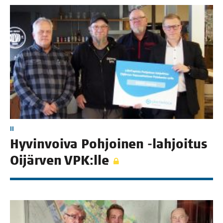
II
Hyvin­voi­va Poh­joi­nen ‑lah­joi­tus
Oijär­ven VPK:lle