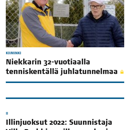
KIIMINKI
Niek­ka­rin 32-vuo­ti­aal­la
ten­nis­ken­täl­lä juhlatunnelmaa
II
Illin­juok­sut 2022: Suun­nis­ta­ja