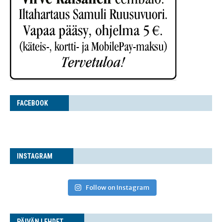
FACE­BOOK
INS­TA­GRAM
Follow on Instagram
PÄI­VÄN LEHDET