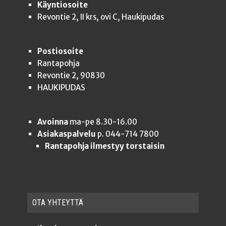
Käyntiosoite
Revontie 2, II krs, ovi C, Haukipudas
Postiosoite
Rantapohja
Revontie 2, 90830
HAUKIPUDAS
Avoinna
ma-pe 8.30-16.00
Asiakaspalvelu
p. 044-714 7800
Rantapohja ilmestyy torstaisin
OTA YHTEYT­TÄ