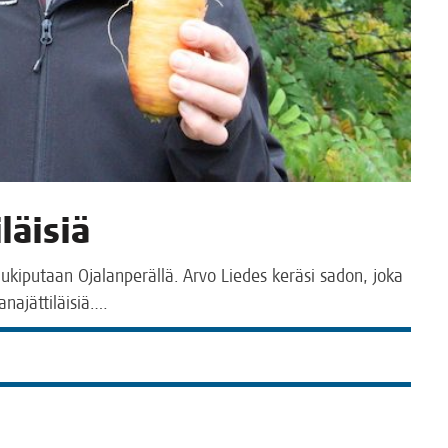
iläisiä
­ki­pu­taan Oja­lan­pe­räl­lä. Arvo Lie­des kerä­si sadon, joka
kanajättiläisiä.…