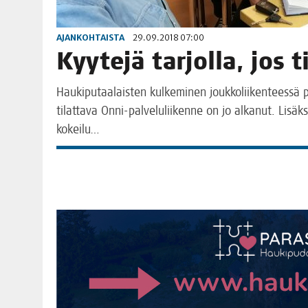
AJANKOHTAISTA
29.09.2018 07:00
Kyy­te­jä tar­jol­la, jos
Hau­ki­pu­taa­lais­ten kul­ke­mi­nen jouk­ko­lii­ken­tees
tilat­ta­va Onni-pal­­ve­­lu­­lii­­ken­­ne on jo alka­nut. Lisäk
kokeilu…