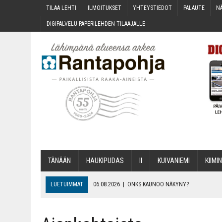
TILAA LEH­TI
ILMOI­TUK­SET
YHTEYS­TIE­DOT
PALAU­TE
NÄ
DIGI­PAL­VE­LU PAPE­RI­LEH­DEN TILAAJALLE
TÄNÄÄN
HAU­KI­PU­DAS
II
KUI­VA­NIE­MI
KII­MIN
LUETUIMMAT
06.08.2026
|
ONKS KAU­NOO NÄKYNY?
06.08.2026
|
MAKA­RO­NI­LAA­TI­KOL­LA ARKEEN
06.08.2026
|
OPIN­TOI­HIN KAN­SA­LAIS­OPIS­TOS­SA VOI SAA­DA AVUSTU