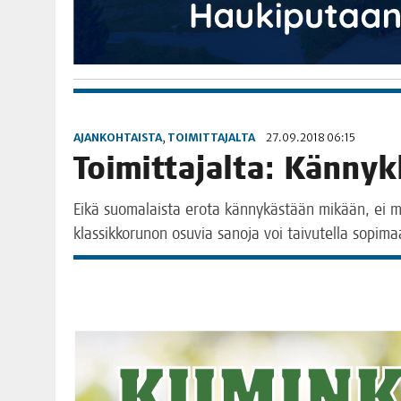
AJANKOHTAISTA
,
TOIMITTAJALTA
27.09.2018 06:15
Toi­mit­ta­jal­ta: Kän­n
Eikä suo­ma­lais­ta ero­ta kän­ny­käs­tään mikään, ei mi
klas­sik­ko­ru­non osu­via sano­ja voi tai­vu­tel­la sopi