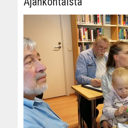
Ajankohtaista
06.08.2026
|
TOI­VEI­DEN KOTI IISTÄ!
06.08.2026
|
KII­MIN­KI­PÄI­VÄT JÄR­JES­TE­TÄÄN PERIN­TEI­TÄ KUNNIOIT