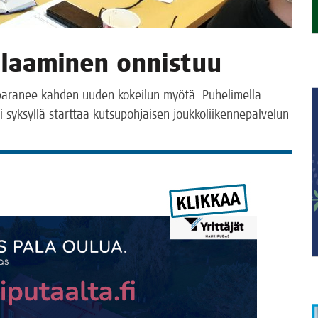
 tilaa­mi­nen onnistuu
­sä para­nee kah­den uuden kokei­lun myö­tä. Puhe­li­mel­la
­si syk­syl­lä start­taa kut­su­poh­jai­sen jouk­ko­lii­ken­ne­pal­ve­lun