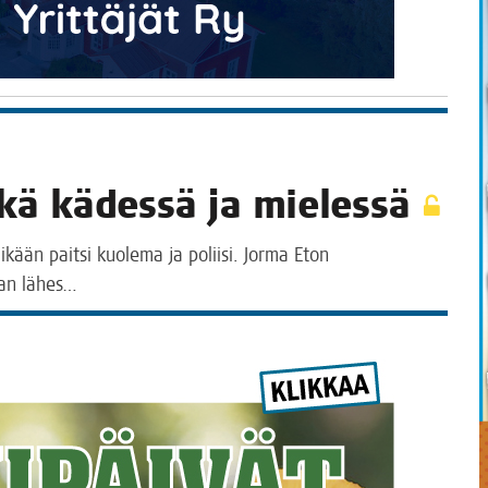
yk­kä kädes­sä ja mielessä
kään pait­si kuo­le­ma ja polii­si. Jor­ma Eton
­maan lähes…