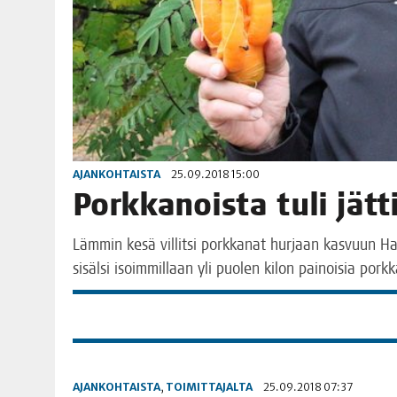
AJANKOHTAISTA
25.09.2018 15:00
Pork­ka­nois­ta tuli jätt
Läm­min kesä vil­lit­si pork­ka­nat hur­jaan kas­vuun Hau
sisäl­si isoim­mil­laan yli puo­len kilon pai­noi­sia pork
AJANKOHTAISTA
,
TOIMITTAJALTA
25.09.2018 07:37