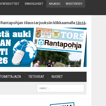
N­TA­TIE­DOT­TEET
ERI­KOIS­LEH­DET
KIR­JAU­DU
REKIS­TE­RÖI­DY
 Rantapohjan tilaustarjouksiin klikkaamalla
tästä
.
TOI­MIT­TA­JAL­TA
TIETOVISAT
NUO­RET