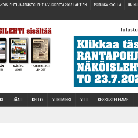
KÖIS­LEH­TI JA ARKIS­TO­LEH­TIÄ VUO­DES­TA 2013 LÄHTIEN
PORUK­KA KOOLLA
IIN KU
Tutustu
­KI
JÄÄ­LI
KEL­LO
YLI­KII­MIN­KI
YLI-II
KES­KUS­TE­LEM­ME
STA