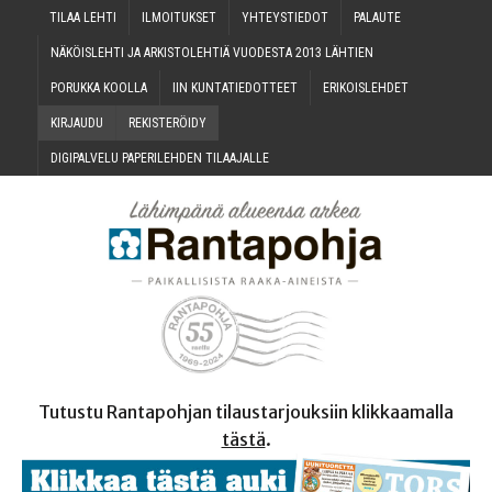
TILAA LEH­TI
ILMOI­TUK­SET
YHTEYS­TIE­DOT
PALAU­TE
NÄKÖIS­LEH­TI JA ARKIS­TO­LEH­TIÄ VUO­DES­TA 2013 LÄHTIEN
PORUK­KA KOOLLA
IIN KUN­TA­TIE­DOT­TEET
ERI­KOIS­LEH­DET
KIR­JAU­DU
REKIS­TE­RÖI­DY
DIGI­PAL­VE­LU PAPE­RI­LEH­DEN TILAAJALLE
Tutustu Rantapohjan tilaustarjouksiin klikkaamalla
tästä
.