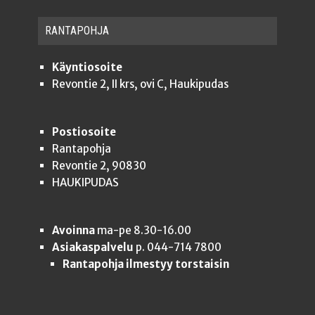
RAN­TA­POH­JA
Käyntiosoite
Revontie 2, II krs, ovi C, Haukipudas
Postiosoite
Rantapohja
Revontie 2, 90830
HAUKIPUDAS
Avoinna
ma-pe 8.30-16.00
Asiakaspalvelu
p. 044-714 7800
Rantapohja ilmestyy torstaisin