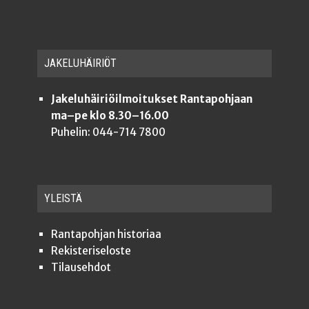
JAKE­LU­HÄI­RIÖT
Jakeluhäiriöilmoitukset Rantapohjaan
ma–pe klo 8.30–16.00
Puhelin: 044-714 7800
YLEISTÄ
Ran­ta­poh­jan historiaa
Rekis­te­ri­se­los­te
Tilauseh­dot