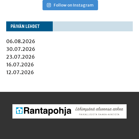
Follow on Instagram
PÄI­VÄN LEHDET
06.08.2026
30.07.2026
23.07.2026
16.07.2026
12.07.2026