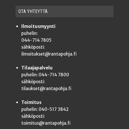
OTA YHTEYT­TÄ
Ilmoitusmyynti
puhelin:
044-714 7805
sähköposti:
ilmoitukset@rantapohja.fi
Tilaajapalvelu
puhelin: 044-714 7800
sähköposti:
tilaukset@rantapohja.fi
Toimitus
puhelin: 040-517 3842
sähköposti:
toimitus@rantapohja.fi