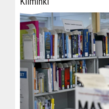
Kiiminki
06.08.2026
|
TOI­VEI­DEN KOTI IISTÄ!
06.08.2026
|
KII­MIN­KI­PÄI­VÄT JÄR­JES­TE­TÄÄN PERIN­TEI­TÄ KUNNIOIT