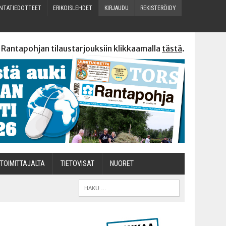
N­TA­TIE­DOT­TEET
ERI­KOIS­LEH­DET
KIR­JAU­DU
REKIS­TE­RÖI­DY
 Rantapohjan tilaustarjouksiin klikkaamalla
tästä
.
TOI­MIT­TA­JAL­TA
TIETOVISAT
NUO­RET