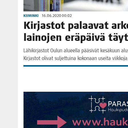
KIIMINKI
16.06.2020 00:02
Kir­jas­tot palaa­vat ar
lai­no­jen erä­päi­vä täy
Lähi­kir­jas­tot Oulun alu­eel­la pää­si­vät kesä­kuun al
Kir­jas­tot oli­vat sul­jet­tui­na koko­naan usei­ta viik­k