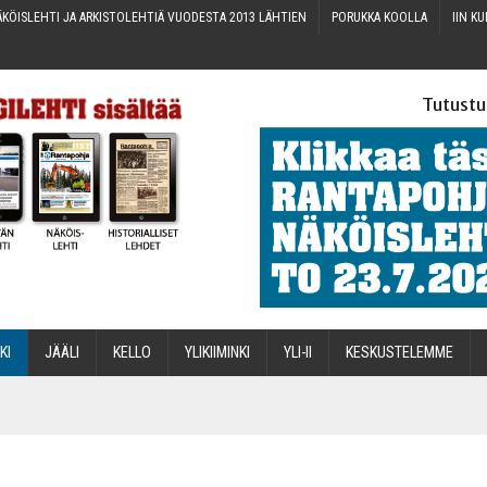
KÖIS­LEH­TI JA ARKIS­TO­LEH­TIÄ VUO­DES­TA 2013 LÄHTIEN
PORUK­KA KOOLLA
IIN KU
Tutustu
­KI
JÄÄ­LI
KEL­LO
YLI­KII­MIN­KI
YLI-II
KES­KUS­TE­LEM­ME
STA