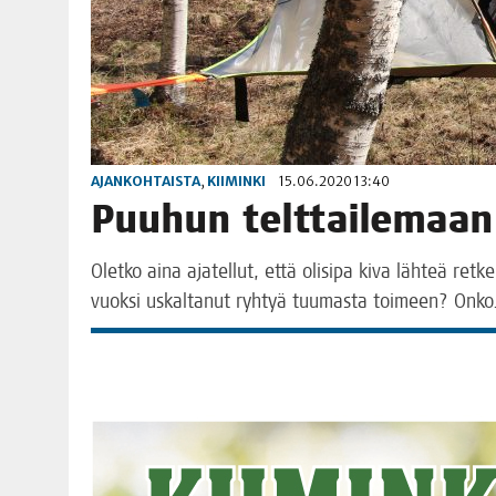
AJANKOHTAISTA
,
KIIMINKI
15.06.2020 13:40
Puu­hun telttailemaa
Olet­ko aina aja­tel­lut, että oli­si­pa kiva läh­teä ret­
vuok­si uskal­ta­nut ryh­tyä tuu­mas­ta toi­meen? Onk