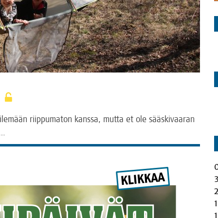
n
kei­le­mään riip­pu­ma­ton kans­sa, mut­ta et ole sääs­ki­vaa­ran
o…