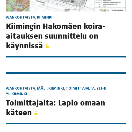
AJANKOHTAISTA
,
KIIMINKI
Kii­min­gin Hako­mäen koi­ra-
aitauk­sen suun­nit­te­lu on
käynnissä
AJANKOHTAISTA
,
JÄÄLI
,
KIIMINKI
,
TOIMITTAJALTA
,
YLI-II
,
YLIKIIMINKI
Toi­mit­ta­jal­ta: Lapio omaan
käteen