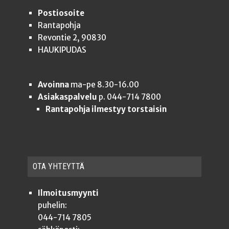
Postiosoite
Rantapohja
Revontie 2, 90830
HAUKIPUDAS
Avoinna
ma-pe 8.30-16.00
Asiakaspalvelu
p. 044-714 7800
Rantapohja ilmestyy torstaisin
OTA YHTEYT­TÄ
Ilmoitusmyynti
puhelin:
044-714 7805