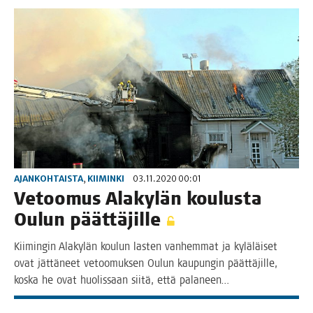
AJANKOHTAISTA
,
KIIMINKI
03.11.2020 00:01
Vetoo­mus Ala­ky­län kou­lus­ta
Oulun päättäjille
Kii­min­gin Ala­ky­län kou­lun las­ten van­hem­mat ja kylä­läi­set
ovat jät­tä­neet vetoo­muk­sen Oulun kau­pun­gin päät­tä­jil­le,
kos­ka he ovat huo­lis­saan sii­tä, että palaneen…