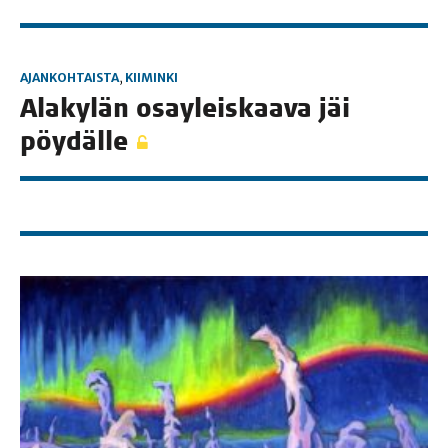
AJANKOHTAISTA
,
KIIMINKI
Ala­ky­län osay­leis­kaa­va jäi
pöydälle