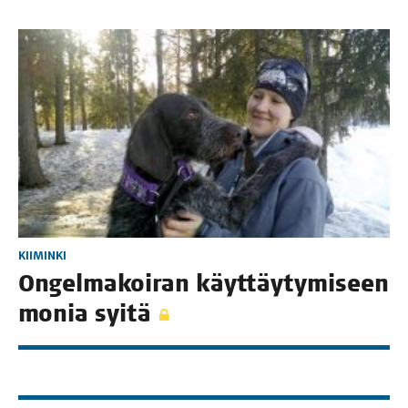
KIIMINKI
Ongel­ma­koi­ran käyt­täy­ty­mi­seen
monia syitä