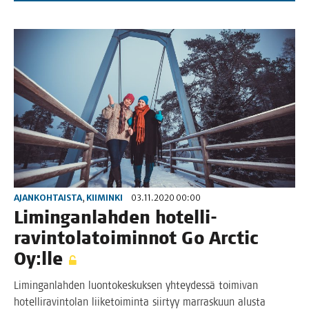
AJANKOHTAISTA
,
KIIMINKI
03.11.2020 00:00
Limin­gan­lah­den hotel­li-
ravin­to­la­toi­min­not Go Arc­tic
Oy:lle
Limin­gan­lah­den luon­to­kes­kuk­sen yhtey­des­sä toi­mi­van
hotel­li­ra­vin­to­lan lii­ke­toi­min­ta siir­tyy mar­ras­kuun alus­ta