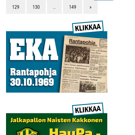
129
130
…
149
»