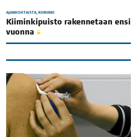
AJANKOHTAISTA
,
KIIMINKI
Kii­min­ki­puis­to raken­ne­taan ensi
vuonna