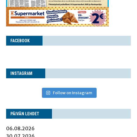
FACE­BOOK
INS­TA­GRAM
Follow on Instagram
PÄI­VÄN LEHDET
06.08.2026
30.07.2026