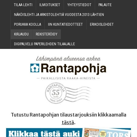
TILAA LEH­TI
ILMOI­TUK­SET
YHTEYS­TIE­DOT
PALAU­TE
NÄKÖIS­LEH­TI JA ARKIS­TO­LEH­TIÄ VUO­DES­TA 2013 LÄHTIEN
PORUK­KA KOOLLA
IIN KUN­TA­TIE­DOT­TEET
ERI­KOIS­LEH­DET
KIR­JAU­DU
REKIS­TE­RÖI­DY
DIGI­PAL­VE­LU PAPE­RI­LEH­DEN TILAAJALLE
Tutustu Rantapohjan tilaustarjouksiin klikkaamalla
tästä
.