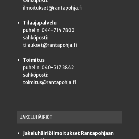
sähköposti:
ilmoitukset@rantapohja.fi
Tilaajapalvelu
puhelin: 044-714 7800
sähköposti:
tilaukset@rantapohja.fi
Toimitus
puhelin: 040-517 3842
sähköposti:
toimitus@rantapohja.fi
JAKE­LU­HÄI­RIÖT
Jakeluhäiriöilmoitukset Rantapohjaan