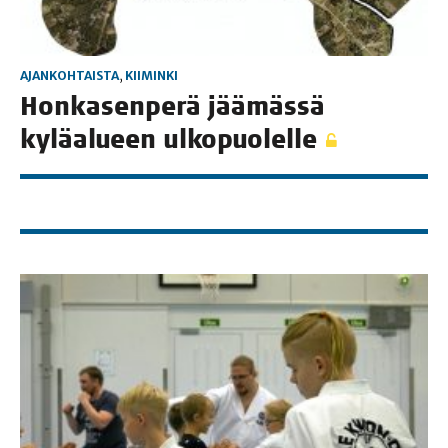
AJANKOHTAISTA
,
KIIMINKI
Hon­ka­sen­pe­rä jää­mäs­sä
kylä­alu­een ulkopuolelle