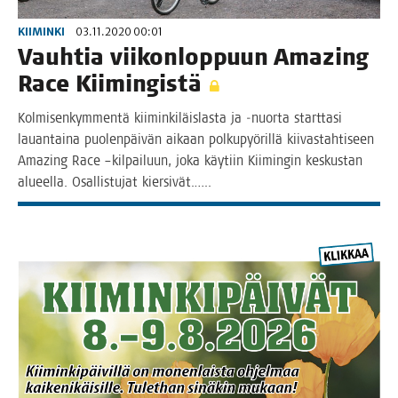
KIIMINKI
03.11.2020 00:01
Vauh­tia vii­kon­lop­puun Amazing
Race Kiimingistä
Kol­mi­sen­kym­men­tä kii­min­ki­läis­las­ta ja ‑nuor­ta start­ta­si
lau­an­tai­na puo­len­päi­vän aikaan pol­ku­pyö­ril­lä kii­vas­tah­ti­seen
Amazing Race –kil­pai­luun, joka käy­tiin Kii­min­gin kes­kus­tan
alu­eel­la. Osal­lis­tu­jat kiersivät.…..