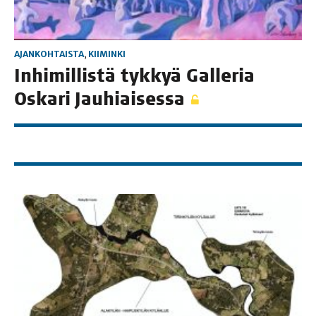
AJANKOHTAISTA
,
KIIMINKI
Inhi­mil­lis­tä tyk­kyä Gal­le­ria
Oska­ri Jauhiaisessa