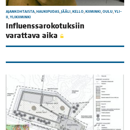
AJANKOHTAISTA
,
HAUKIPUDAS
,
JÄÄLI
,
KELLO
,
KIIMINKI
,
OULU
,
YLI-
II
,
YLIKIIMINKI
Influens­sa­ro­ko­tuk­siin
varat­ta­va aika