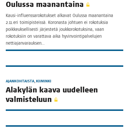
Oulus­sa maanantaina
Kausi-influens­­sa­­ro­­ko­­tuk­­set alka­vat Oulus­sa maa­nan­tai­na
2.11.eri toi­mi­pis­teis­sä. Koro­nas­ta joh­tuen ei roko­tuk­sia
poik­keuk­sel­li­ses­ti jär­jes­te­tä jouk­ko­ro­ko­tuk­si­na, vaan
roko­tuk­siin on varat­ta­va aika hyvin­voin­ti­pal­ve­lu­jen
nettiajanvarauksen…
AJANKOHTAISTA
,
KIIMINKI
Ala­ky­län kaa­va uudel­leen
valmisteluun