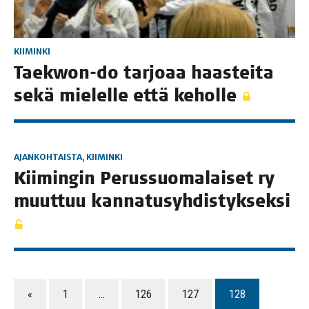
KIIMINKI
Taekwon-do tar­jo­aa haas­tei­ta
sekä mie­lel­le että keholle
AJANKOHTAISTA
,
KIIMINKI
Kii­min­gin Perus­suo­ma­lai­set ry
muut­tuu kannatusyhdistykseksi
«
1
…
126
127
128