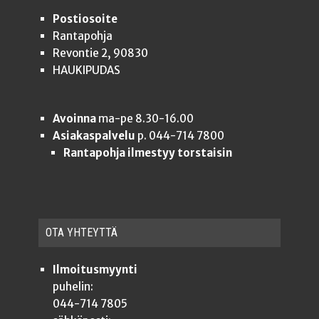
Postiosoite
Rantapohja
Revontie 2, 90830
HAUKIPUDAS
Avoinna
ma-pe 8.30-16.00
Asiakaspalvelu
p. 044-714 7800
Rantapohja ilmestyy torstaisin
OTA YHTEYT­TÄ
Ilmoitusmyynti
puhelin:
044-714 7805