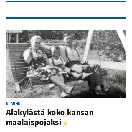
KIIMINKI
Ala­ky­läs­tä koko kan­san
maalaispojaksi