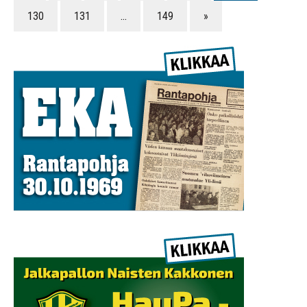
130
131
…
149
»