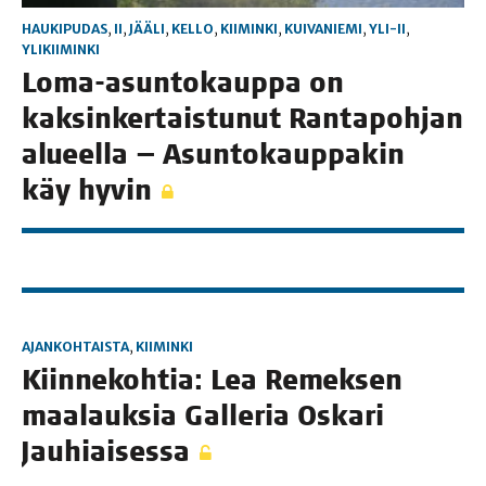
HAUKIPUDAS
,
II
,
JÄÄLI
,
KELLO
,
KIIMINKI
,
KUIVANIEMI
,
YLI-II
,
YLIKIIMINKI
Loma-asun­to­kaup­pa on
kak­sin­ker­tais­tu­nut Ran­ta­poh­jan
alu­eel­la — Asun­to­kaup­pa­kin
käy hyvin
AJANKOHTAISTA
,
KIIMINKI
Kiin­ne­koh­tia: Lea Remek­sen
maa­lauk­sia Gal­le­ria Oska­ri
Jauhiaisessa