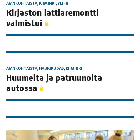
AJANKOHTAISTA
,
KIIMINKI
,
YLI-II
Kir­jas­ton lat­tia­re­mont­ti
valmistui
AJANKOHTAISTA
,
HAUKIPUDAS
,
KIIMINKI
Huu­mei­ta ja pat­ruu­noi­ta
autossa