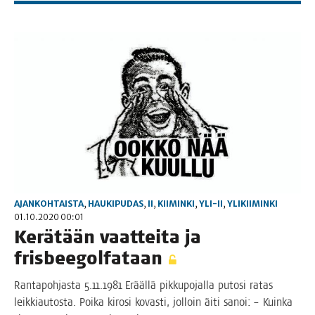
AJANKOHTAISTA
,
HAUKIPUDAS
,
II
,
KIIMINKI
,
YLI-II
,
YLIKIIMINKI
01.10.2020 00:01
Kerä­tään vaat­tei­ta ja
frisbeegolfataan
Ran­ta­poh­jas­ta 5.11.1981 Erääl­lä pik­ku­po­jal­la puto­si ratas
leik­ki­au­tos­ta. Poi­ka kiro­si kovas­ti, jol­loin äiti sanoi: – Kuin­ka