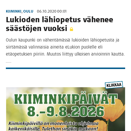
KIIMINKI
,
OULU
06.10.2020 00:01
Lukio­den lähio­pe­tus vähe­nee
sääs­tö­jen vuoksi
Oulun kau­pun­ki on vähen­tä­mäs­sä lukioi­den lähio­pe­tus­ta ja
siir­tä­mäs­sä valin­nai­sia ainei­ta eLu­kion puo­lel­le eli
etä­ope­tuk­sen pii­riin. Muu­tos liit­tyy ulkoi­sen arvioin­nin kautta.
…..