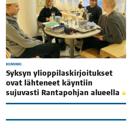
KIIMINKI
Syk­syn yli­op­pi­las­kir­joi­tuk­set
ovat läh­te­neet käyn­tiin
suju­vas­ti Ran­ta­poh­jan alueella