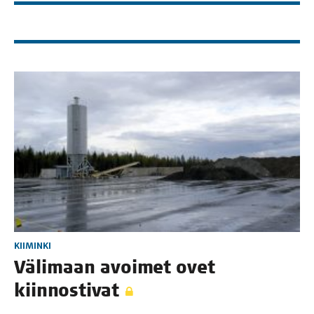
KIIMINKI
Väli­maan avoi­met ovet
kiinnostivat