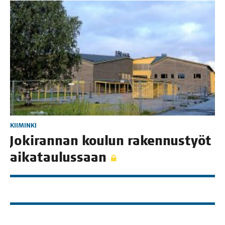
KIIMINKI
Joki­ran­nan kou­lun raken­nus­työt
aikataulussaan