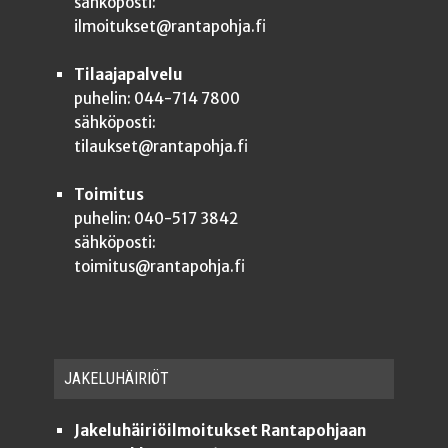
sähköposti:
ilmoitukset@rantapohja.fi
Tilaajapalvelu
puhelin: 044-714 7800
sähköposti:
tilaukset@rantapohja.fi
Toimitus
puhelin: 040-517 3842
sähköposti:
toimitus@rantapohja.fi
JAKE­LU­HÄI­RIÖT
Jakeluhäiriöilmoitukset Rantapohjaan