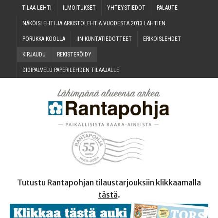
TILAA LEH­TI
ILMOI­TUK­SET
YHTEYS­TIE­DOT
PALAU­TE
NÄKÖIS­LEH­TI JA ARKIS­TO­LEH­TIÄ VUO­DES­TA 2013 LÄHTIEN
PORUK­KA KOOLLA
IIN KUN­TA­TIE­DOT­TEET
ERI­KOIS­LEH­DET
KIR­JAU­DU
REKIS­TE­RÖI­DY
DIGI­PAL­VE­LU PAPE­RI­LEH­DEN TILAAJALLE
Tutustu Rantapohjan tilaustarjouksiin klikkaamalla
tästä
.