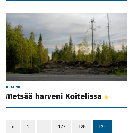
KIIMINKI
Met­sää har­ve­ni Koitelissa
«
1
…
127
128
129