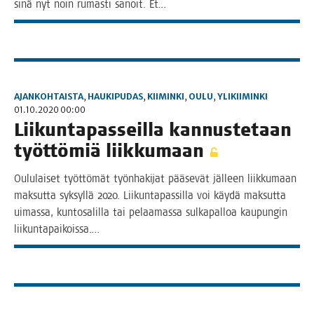
sinä nyt noin rumas­ti sanoit. Et…
AJANKOHTAISTA
,
HAUKIPUDAS
,
KIIMINKI
,
OULU
,
YLIKIIMINKI
01.10.2020 00:00
Lii­kun­ta­pas­seil­la kan­nus­te­taan
työt­tö­miä liikkumaan
Oulu­lai­set työt­tö­mät työn­ha­ki­jat pää­se­vät jäl­leen liik­ku­maan
mak­sut­ta syk­syl­lä 2020. Lii­kun­ta­pas­sil­la voi käy­dä mak­sut­ta
uimas­sa, kun­to­sa­lil­la tai pelaa­mas­sa sul­ka­pal­loa kau­pun­gin
liikuntapaikoissa.…