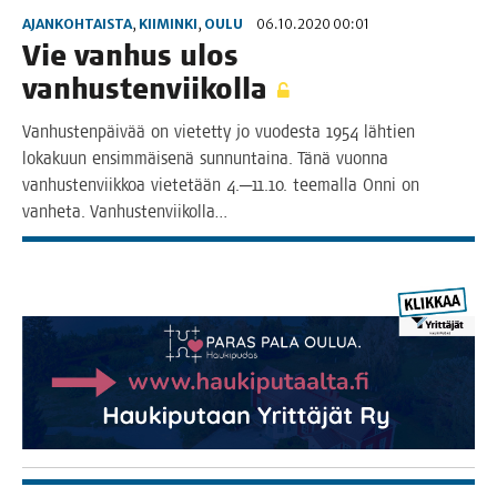
AJANKOHTAISTA
,
KIIMINKI
,
OULU
06.10.2020 00:01
Vie van­hus ulos
vanhustenviikolla
Van­hus­ten­päi­vää on vie­tet­ty jo vuo­des­ta 1954 läh­tien
loka­kuun ensim­mäi­se­nä sun­nun­tai­na. Tänä vuon­na
van­hus­ten­viik­koa vie­te­tään 4.─11.10. tee­mal­la Onni on
van­he­ta. Vanhustenviikolla…