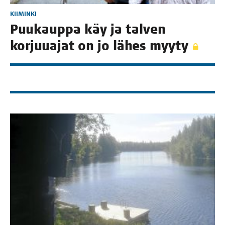
KIIMINKI
Puu­kaup­pa käy ja tal­ven
kor­juu­ajat on jo lähes myyty