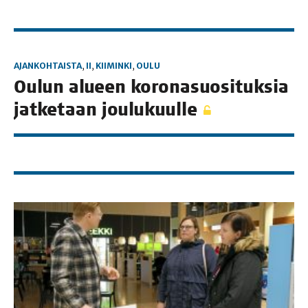
AJANKOHTAISTA
,
II
,
KIIMINKI
,
OULU
Oulun alu­een koro­na­suo­si­tuk­sia
jat­ke­taan joulukuulle