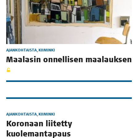
AJANKOHTAISTA
,
KIIMINKI
Maa­la­sin onnel­li­sen maalauksen
AJANKOHTAISTA
,
KIIMINKI
Koro­naan lii­tet­ty
kuo­le­man­ta­paus