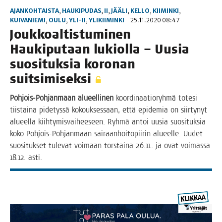
AJANKOHTAISTA
,
HAUKIPUDAS
,
II
,
JÄÄLI
,
KELLO
,
KIIMINKI
,
KUIVANIEMI
,
OULU
,
YLI-II
,
YLIKIIMINKI
25.11.2020 08:47
Jouk­koal­tis­tu­mi­nen
Hau­ki­pu­taan lukiol­la – Uusia
suo­si­tuk­sia koro­nan
suitsimiseksi
Poh­jois-Poh­jan­maan alu­eel­li­nen
koor­di­naa­tio­ryh­mä tote­si
tiis­tai­na pide­tys­sä kokouk­ses­saan, että epi­de­mia on siir­ty­nyt
alu­eel­la kiih­ty­mis­vai­hee­seen. Ryh­mä antoi uusia suo­si­tuk­sia
koko Poh­jois-Poh­jan­maan sai­raan­hoi­to­pii­rin alu­eel­le. Uudet
suo­si­tuk­set tule­vat voi­maan tors­tai­na 26.11. ja ovat voi­mas­sa
18.12. asti.