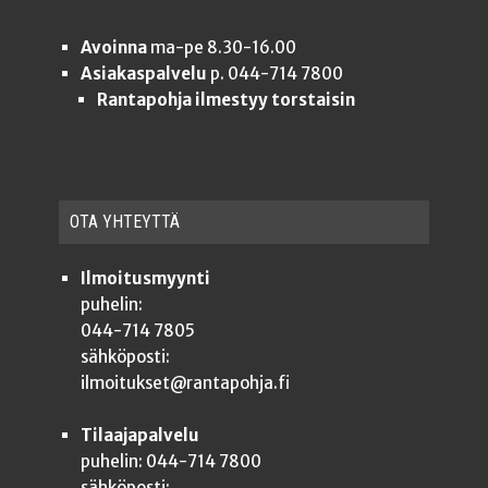
Avoinna
ma-pe 8.30-16.00
Asiakaspalvelu
p. 044-714 7800
Rantapohja ilmestyy torstaisin
OTA YHTEYT­TÄ
Ilmoitusmyynti
puhelin:
044-714 7805
sähköposti:
ilmoitukset@rantapohja.fi
Tilaajapalvelu
puhelin: 044-714 7800
sähköposti: