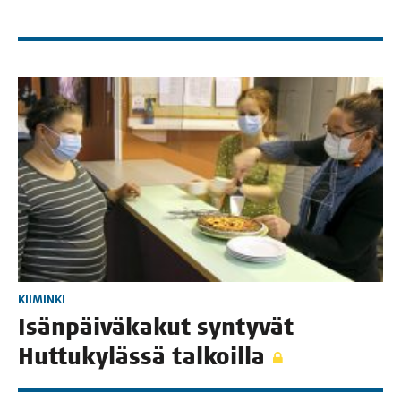
KIIMINKI
Isän­päi­vä­ka­kut syn­ty­vät
Hut­tu­ky­läs­sä talkoilla