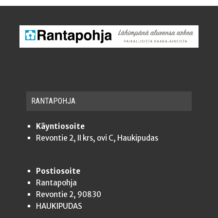
RAN­TA­POH­JA
Käyntiosoite
Revontie 2, II krs, ovi C, Haukipudas
Postiosoite
Rantapohja
Revontie 2, 90830
HAUKIPUDAS