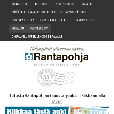
TILAA LEH­TI
ILMOI­TUK­SET
YHTEYS­TIE­DOT
PALAU­TE
NÄKÖIS­LEH­TI JA ARKIS­TO­LEH­TIÄ VUO­DES­TA 2013 LÄHTIEN
PORUK­KA KOOLLA
IIN KUN­TA­TIE­DOT­TEET
ERI­KOIS­LEH­DET
KIR­JAU­DU
REKIS­TE­RÖI­DY
DIGI­PAL­VE­LU PAPE­RI­LEH­DEN TILAAJALLE
Tutustu Rantapohjan tilaustarjouksiin klikkaamalla
tästä
.