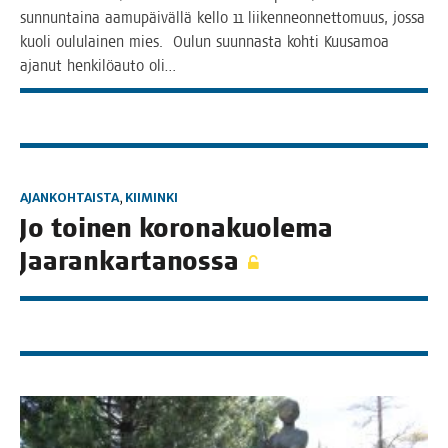
sun­nun­tai­na aamu­päi­väl­lä kel­lo 11 lii­ken­neon­net­to­muus, jos­sa
kuo­li oulu­lai­nen mies. Oulun suun­nas­ta koh­ti Kuusa­moa
aja­nut hen­ki­lö­au­to oli…
AJANKOHTAISTA
,
KIIMINKI
Jo toi­nen koro­na­kuo­le­ma
Jaarankartanossa