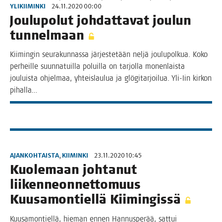
YLIKIIMINKI
24.11.2020 00:00
Jou­lu­po­lut joh­dat­ta­vat jou­lun
tunnelmaan
Kii­min­gin seu­ra­kun­nas­sa jär­jes­te­tään nel­jä jou­lu­pol­kua. Koko
per­heil­le suun­na­tuil­la poluil­la on tar­jol­la monen­lais­ta
jou­luis­ta ohjel­maa, yhteis­lau­lua ja glö­gi­tar­joi­lua. Yli-Iin kir­kon
pihalla…
AJANKOHTAISTA
,
KIIMINKI
23.11.2020 10:45
Kuo­le­maan joh­ta­nut
lii­ken­neon­net­to­muus
Kuusa­mon­tiel­lä Kiimingissä
Kuusa­mon­tiel­lä, hie­man ennen Han­nus­pe­rää, sat­tui