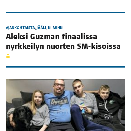
AJANKOHTAISTA
,
JÄÄLI
,
KIIMINKI
Alek­si Guz­man finaa­lis­sa
nyrk­kei­lyn nuor­ten SM-kisoissa