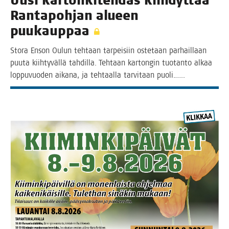
Uusi kar­ton­ki­teh­das kiih­dyt­tää
Ran­ta­poh­jan alu­een
puukauppaa
Sto­ra Enson Oulun teh­taan tar­pei­siin oste­taan par­hail­laan
puu­ta kiih­ty­väl­lä tah­dil­la. Teh­taan kar­ton­gin tuo­tan­to alkaa
lop­pu­vuo­den aika­na, ja teh­taal­la tar­vi­taan puoli.…..