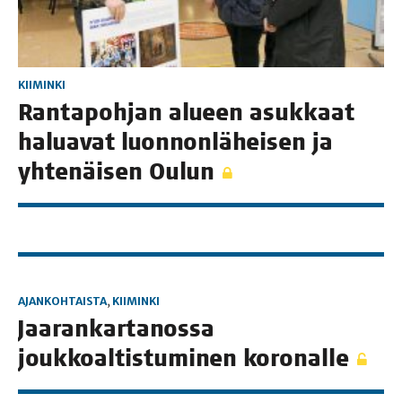
KIIMINKI
Ran­ta­poh­jan alu­een asuk­kaat
halua­vat luon­non­lä­hei­sen ja
yhte­näi­sen Oulun
AJANKOHTAISTA
,
KIIMINKI
Jaa­ran­kar­ta­nos­sa
jouk­koal­tis­tu­mi­nen koronalle