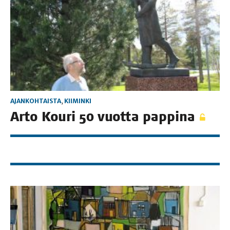
AJANKOHTAISTA
,
KIIMINKI
Arto Kou­ri 50 vuot­ta pappina