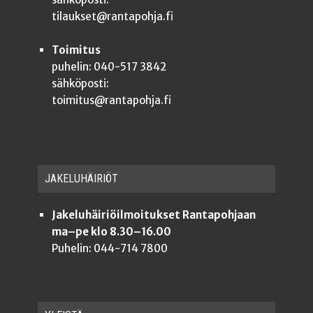
tilaukset@rantapohja.fi
Toimitus
puhelin: 040-517 3842
sähköposti:
toimitus@rantapohja.fi
JAKE­LU­HÄI­RIÖT
Jakeluhäiriöilmoitukset Rantapohjaan
ma–pe klo 8.30–16.00
Puhelin: 044-714 7800