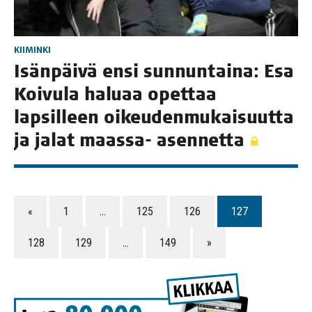
KIIMINKI
Isän­päi­vä ensi sun­nun­tai­na: Esa
Koi­vu­la halu­aa opet­taa
lap­sil­leen oikeu­den­mu­kai­suut­ta
ja jalat maas­sa- asennetta
«
1
…
125
126
127
128
129
…
149
»