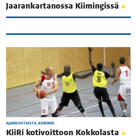
Jaa­ran­kar­ta­nos­sa Kiimingissä
AJANKOHTAISTA
,
KIIMINKI
Kii­Ri koti­voit­toon Kokkolasta